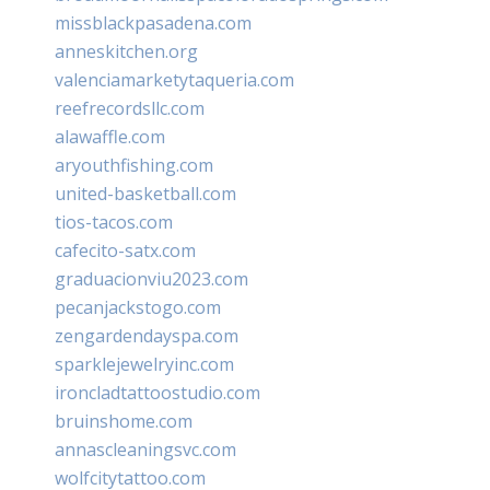
missblackpasadena.com
anneskitchen.org
valenciamarketytaqueria.com
reefrecordsllc.com
alawaffle.com
aryouthfishing.com
united-basketball.com
tios-tacos.com
cafecito-satx.com
graduacionviu2023.com
pecanjackstogo.com
zengardendayspa.com
sparklejewelryinc.com
ironcladtattoostudio.com
bruinshome.com
annascleaningsvc.com
wolfcitytattoo.com