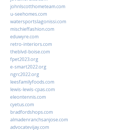
johnlscotthometeam.com
u-seehomes.com
watersportslagonissi.com
mischieffashion.com
eduwyre.com
retro-interiors.com
theblvd-boise.com
fpet2023.org
e-smart2022.org
ngrc2022.org
leesfamilyfoods.com
lewis-lewis-cpas.com
eleontennis.com
cyetus.com
bradfordshops.com
almadenranchsanjose.com
advocatevijay.com