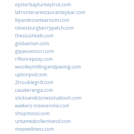
oysterbayturkeytrot.com
lafronterarestauranteybar.com
lilyandrosetearoom.com
olivesburgberrypatch.com
theslushkids.com
giobastian.com
glpascensori.com
rifloorepoxy.com
woolleymillingandpaving.com
uptonpvd.com
2troublegrill.com
casateranga.com
sticksandstonesstudiooh.com
walkers-treeservice.com
shopmossi.com
untamedcollectivesd.com
mxpwellness.com