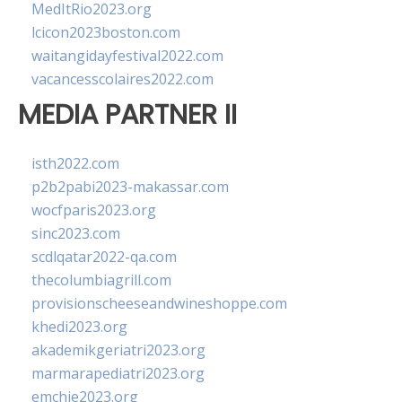
MedItRio2023.org
lcicon2023boston.com
waitangidayfestival2022.com
vacancesscolaires2022.com
MEDIA PARTNER II
isth2022.com
p2b2pabi2023-makassar.com
wocfparis2023.org
sinc2023.com
scdlqatar2022-qa.com
thecolumbiagrill.com
provisionscheeseandwineshoppe.com
khedi2023.org
akademikgeriatri2023.org
marmarapediatri2023.org
emchie2023.org