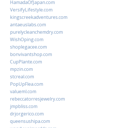
HamadaOfJapan.com
VersifyLifestyle.com
kingscreekadventures.com
antaeuslabs.com
purelycleanchemdry.com
WishOping.com
shoplegacee.com
bonvivantshop.com
CupPlante.com
mpzin.com
stcreal.com
PopUpFlea.com
valueml.com
rebeccatorresjewelry.com
jmpbliss.com
drjorgerico.com
queensushipa.com