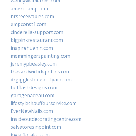
wendyweimerdds.com
ameri-camp.com
hrsreceivables.com
empconst1.com
cinderella-support.com
bigpinkrestaurant.com
inspirehuahin.com
memmingerspainting.com
jeremypbeasley.com
thesandwichdepotcos.com
drgiggleshouseofpain.com
hotflashdesigns.com
garagenadeau.com
lifestylechauffeurservice.com
EverNewNails.com
insideoutdecoratingcentre.com
salvatoresinpoint.com
jovialfloralco.com