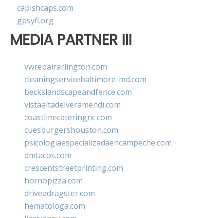
capishcaps.com
gpsyfl.org
MEDIA PARTNER III
vwrepairarlington.com
cleaningservicebaltimore-md.com
beckslandscapeandfence.com
vistaaltadelveramendi.com
coastlinecateringnc.com
cuesburgershouston.com
psicologiaespecializadaencampeche.com
dmtacos.com
crescentstreetprinting.com
hornopizza.com
driveadragster.com
hematologa.com