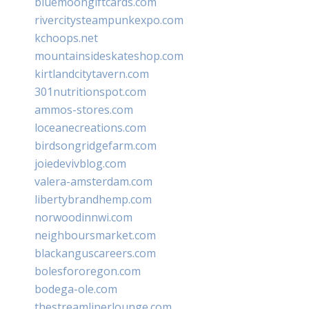
bluemoongiftcards.com
rivercitysteampunkexpo.com
kchoops.net
mountainsideskateshop.com
kirtlandcitytavern.com
301nutritionspot.com
ammos-stores.com
loceanecreations.com
birdsongridgefarm.com
joiedevivblog.com
valera-amsterdam.com
libertybrandhemp.com
norwoodinnwi.com
neighboursmarket.com
blackanguscareers.com
bolesfororegon.com
bodega-ole.com
thestreamlinerlounge.com