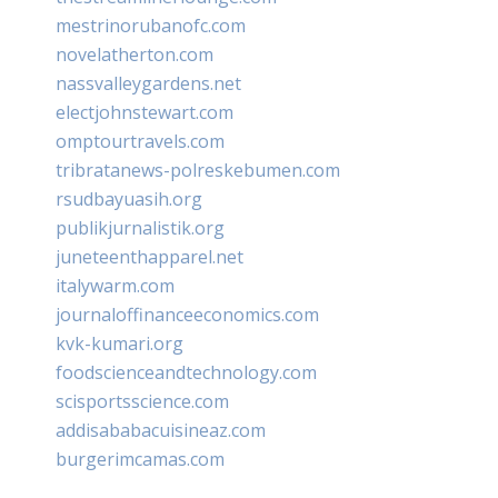
mestrinorubanofc.com
novelatherton.com
nassvalleygardens.net
electjohnstewart.com
omptourtravels.com
tribratanews-polreskebumen.com
rsudbayuasih.org
publikjurnalistik.org
juneteenthapparel.net
italywarm.com
journaloffinanceeconomics.com
kvk-kumari.org
foodscienceandtechnology.com
scisportsscience.com
addisababacuisineaz.com
burgerimcamas.com