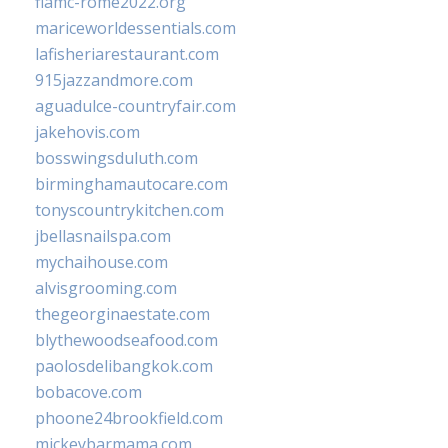
fiamc-rome2022.org
mariceworldessentials.com
lafisheriarestaurant.com
915jazzandmore.com
aguadulce-countryfair.com
jakehovis.com
bosswingsduluth.com
birminghamautocare.com
tonyscountrykitchen.com
jbellasnailspa.com
mychaihouse.com
alvisgrooming.com
thegeorginaestate.com
blythewoodseafood.com
paolosdelibangkok.com
bobacove.com
phoone24brookfield.com
mickeybarmama.com