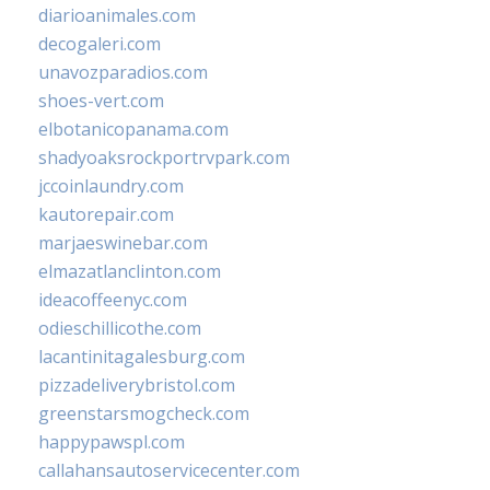
diarioanimales.com
decogaleri.com
unavozparadios.com
shoes-vert.com
elbotanicopanama.com
shadyoaksrockportrvpark.com
jccoinlaundry.com
kautorepair.com
marjaeswinebar.com
elmazatlanclinton.com
ideacoffeenyc.com
odieschillicothe.com
lacantinitagalesburg.com
pizzadeliverybristol.com
greenstarsmogcheck.com
happypawspl.com
callahansautoservicecenter.com