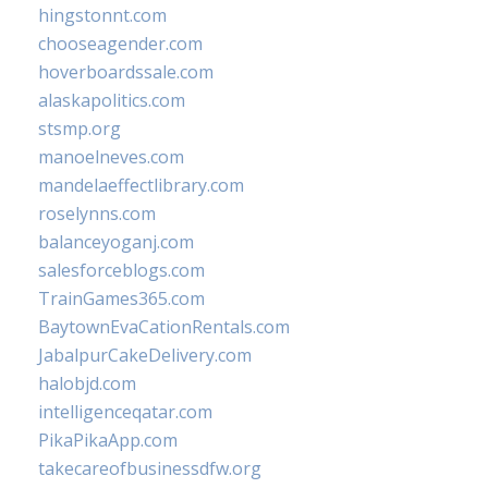
hingstonnt.com
chooseagender.com
hoverboardssale.com
alaskapolitics.com
stsmp.org
manoelneves.com
mandelaeffectlibrary.com
roselynns.com
balanceyoganj.com
salesforceblogs.com
TrainGames365.com
BaytownEvaCationRentals.com
JabalpurCakeDelivery.com
halobjd.com
intelligenceqatar.com
PikaPikaApp.com
takecareofbusinessdfw.org