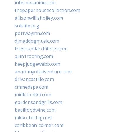
infernocanine.com
thepaperhousecollection.com
allisonwillisholley.com
solslite.org
portwayinn.com
djmaddogmusic.com
thesoundarchitects.com
allin1roofing.com
keepjudgewebb.com
anatomyofadventure.com
drivancastillo.com
cmmedspa.com
midletontkd.com
gardensandgrills.com
basilfoodwine.com
nikko-tochigi.net
caribbean-corner.com