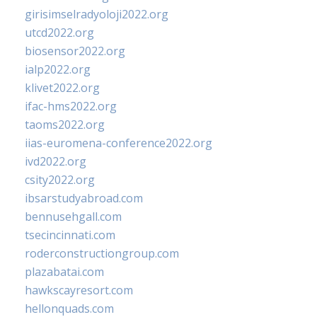
girisimselradyoloji2022.org
utcd2022.org
biosensor2022.org
ialp2022.org
klivet2022.org
ifac-hms2022.org
taoms2022.org
iias-euromena-conference2022.org
ivd2022.org
csity2022.org
ibsarstudyabroad.com
bennusehgall.com
tsecincinnati.com
roderconstructiongroup.com
plazabatai.com
hawkscayresort.com
hellonquads.com