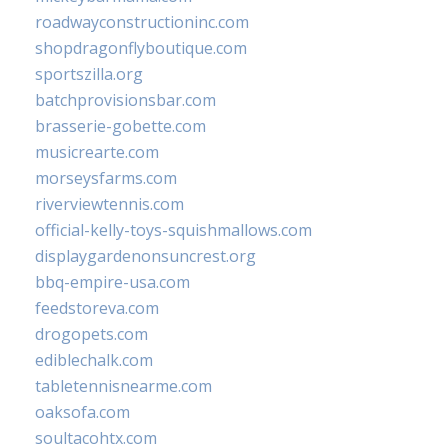
roadwayconstructioninc.com
shopdragonflyboutique.com
sportszilla.org
batchprovisionsbar.com
brasserie-gobette.com
musicrearte.com
morseysfarms.com
riverviewtennis.com
official-kelly-toys-squishmallows.com
displaygardenonsuncrest.org
bbq-empire-usa.com
feedstoreva.com
drogopets.com
ediblechalk.com
tabletennisnearme.com
oaksofa.com
soultacohtx.com