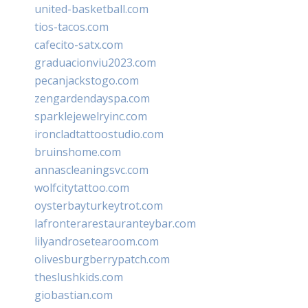
united-basketball.com
tios-tacos.com
cafecito-satx.com
graduacionviu2023.com
pecanjackstogo.com
zengardendayspa.com
sparklejewelryinc.com
ironcladtattoostudio.com
bruinshome.com
annascleaningsvc.com
wolfcitytattoo.com
oysterbayturkeytrot.com
lafronterarestauranteybar.com
lilyandrosetearoom.com
olivesburgberrypatch.com
theslushkids.com
giobastian.com