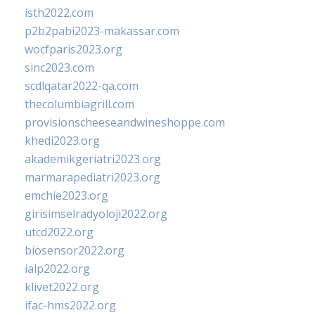
isth2022.com
p2b2pabi2023-makassar.com
wocfparis2023.org
sinc2023.com
scdlqatar2022-qa.com
thecolumbiagrill.com
provisionscheeseandwineshoppe.com
khedi2023.org
akademikgeriatri2023.org
marmarapediatri2023.org
emchie2023.org
girisimselradyoloji2022.org
utcd2022.org
biosensor2022.org
ialp2022.org
klivet2022.org
ifac-hms2022.org