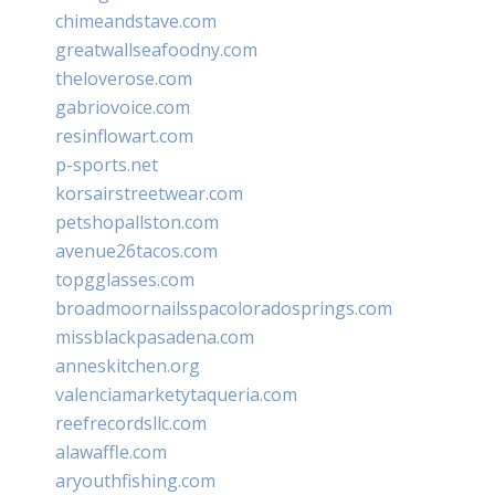
chimeandstave.com
greatwallseafoodny.com
theloverose.com
gabriovoice.com
resinflowart.com
p-sports.net
korsairstreetwear.com
petshopallston.com
avenue26tacos.com
topgglasses.com
broadmoornailsspacoloradosprings.com
missblackpasadena.com
anneskitchen.org
valenciamarketytaqueria.com
reefrecordsllc.com
alawaffle.com
aryouthfishing.com