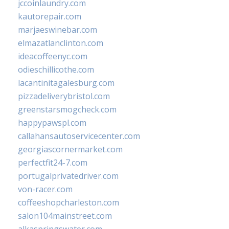
jccoinlaundry.com
kautorepair.com
marjaeswinebar.com
elmazatlanclinton.com
ideacoffeenyc.com
odieschillicothe.com
lacantinitagalesburg.com
pizzadeliverybristol.com
greenstarsmogcheck.com
happypawspl.com
callahansautoservicecenter.com
georgiascornermarket.com
perfectfit24-7.com
portugalprivatedriver.com
von-racer.com
coffeeshopcharleston.com
salon104mainstreet.com