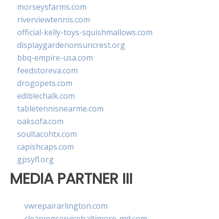
morseysfarms.com
riverviewtennis.com
official-kelly-toys-squishmallows.com
displaygardenonsuncrest.org
bbq-empire-usa.com
feedstoreva.com
drogopets.com
ediblechalk.com
tabletennisnearme.com
oaksofa.com
soultacohtx.com
capishcaps.com
gpsyfl.org
MEDIA PARTNER III
vwrepairarlington.com
cleaningservicebaltimore-md.com