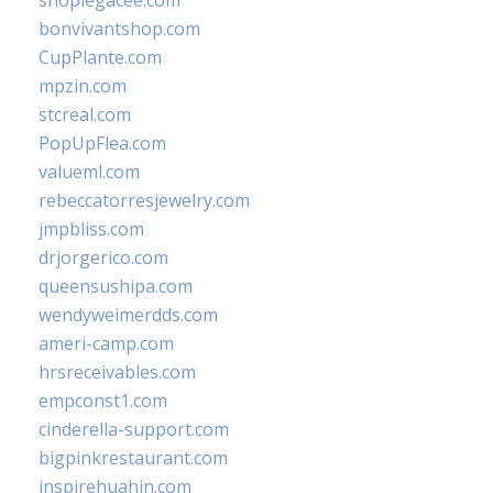
shoplegacee.com
bonvivantshop.com
CupPlante.com
mpzin.com
stcreal.com
PopUpFlea.com
valueml.com
rebeccatorresjewelry.com
jmpbliss.com
drjorgerico.com
queensushipa.com
wendyweimerdds.com
ameri-camp.com
hrsreceivables.com
empconst1.com
cinderella-support.com
bigpinkrestaurant.com
inspirehuahin.com