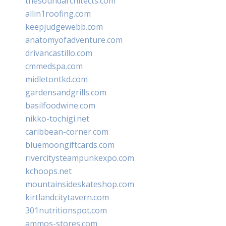
thesoundarchitects.com
allin1roofing.com
keepjudgewebb.com
anatomyofadventure.com
drivancastillo.com
cmmedspa.com
midletontkd.com
gardensandgrills.com
basilfoodwine.com
nikko-tochigi.net
caribbean-corner.com
bluemoongiftcards.com
rivercitysteampunkexpo.com
kchoops.net
mountainsideskateshop.com
kirtlandcitytavern.com
301nutritionspot.com
ammos-stores.com