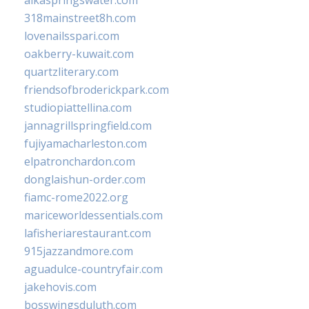
alkaspringswater.com
318mainstreet8h.com
lovenailsspari.com
oakberry-kuwait.com
quartzliterary.com
friendsofbroderickpark.com
studiopiattellina.com
jannagrillspringfield.com
fujiyamacharleston.com
elpatronchardon.com
donglaishun-order.com
fiamc-rome2022.org
mariceworldessentials.com
lafisheriarestaurant.com
915jazzandmore.com
aguadulce-countryfair.com
jakehovis.com
bosswingsduluth.com