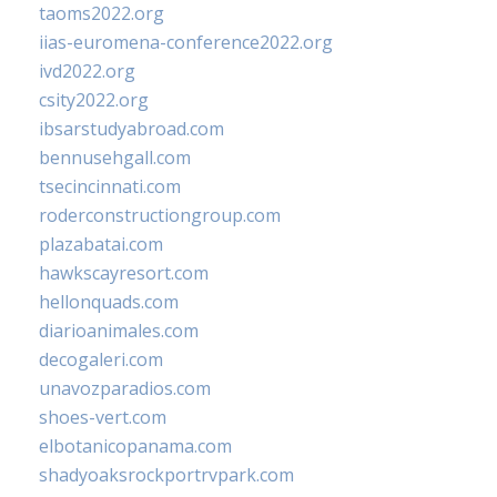
taoms2022.org
iias-euromena-conference2022.org
ivd2022.org
csity2022.org
ibsarstudyabroad.com
bennusehgall.com
tsecincinnati.com
roderconstructiongroup.com
plazabatai.com
hawkscayresort.com
hellonquads.com
diarioanimales.com
decogaleri.com
unavozparadios.com
shoes-vert.com
elbotanicopanama.com
shadyoaksrockportrvpark.com