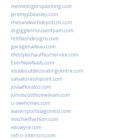
memmingerspainting.com
jeremypbeasley.com
thesandwichdepotcos.com
drgiggleshouseofpain.com
hotflashdesigns.com
garagenadeau.com
lifestylechauffeurservice.com
EverNewNails.com
insideoutdecoratingcentre.com
salvatoresinpoint.com
jovialfloralco.com
johnlscotthometeam.com
u-seehomes.com
watersportslagonissi.com
mischieffashion.com
eduwyre.com
retro-interiors.com