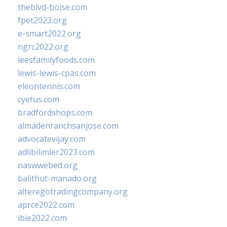
theblvd-boise.com
fpet2023.org
e-smart2022.org
ngrc2022.org
leesfamilyfoods.com
lewis-lewis-cpas.com
eleontennis.com
cyetus.com
bradfordshops.com
almadenranchsanjose.com
advocatevijay.com
adlibilimler2023.com
naswwebed.org
balithut-manado.org
alteregotradingcompany.org
aprce2022.com
ibie2022.com