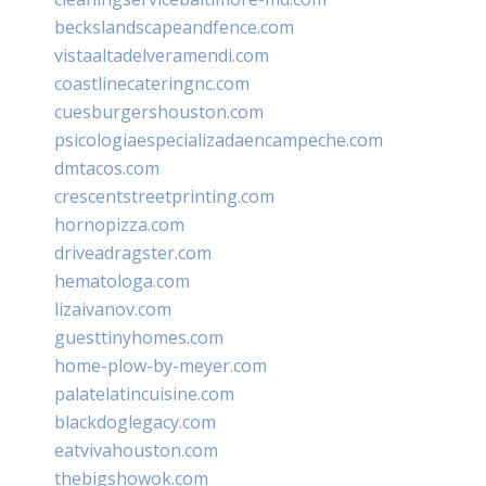
beckslandscapeandfence.com
vistaaltadelveramendi.com
coastlinecateringnc.com
cuesburgershouston.com
psicologiaespecializadaencampeche.com
dmtacos.com
crescentstreetprinting.com
hornopizza.com
driveadragster.com
hematologa.com
lizaivanov.com
guesttinyhomes.com
home-plow-by-meyer.com
palatelatincuisine.com
blackdoglegacy.com
eatvivahouston.com
thebigshowok.com