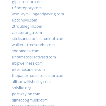
glpascensori.com
rifloorepoxy.com
woolleymillingandpaving.com
uptonpvd.com
2troublegrill.com
casateranga.com
sticksandstonesstudiooh.com
walkers-treeservice.com
shopmossi.com
untamedcollectivesd.com
mxpwellness.com
infernocanine.com
thepaperhousecollection.com
allisonwillisholley.com
solslite.org
portwayinn.com
djmaddogmusic.com