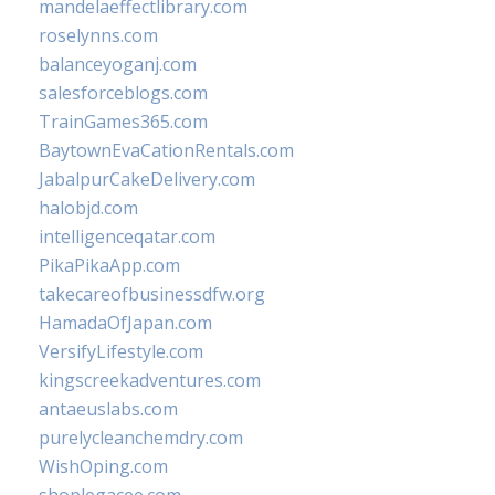
mandelaeffectlibrary.com
roselynns.com
balanceyoganj.com
salesforceblogs.com
TrainGames365.com
BaytownEvaCationRentals.com
JabalpurCakeDelivery.com
halobjd.com
intelligenceqatar.com
PikaPikaApp.com
takecareofbusinessdfw.org
HamadaOfJapan.com
VersifyLifestyle.com
kingscreekadventures.com
antaeuslabs.com
purelycleanchemdry.com
WishOping.com