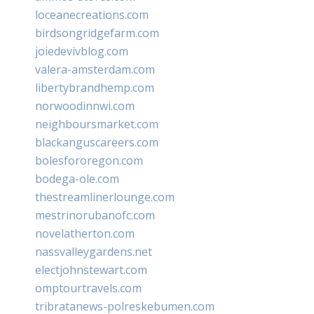
loceanecreations.com
birdsongridgefarm.com
joiedevivblog.com
valera-amsterdam.com
libertybrandhemp.com
norwoodinnwi.com
neighboursmarket.com
blackanguscareers.com
bolesfororegon.com
bodega-ole.com
thestreamlinerlounge.com
mestrinorubanofc.com
novelatherton.com
nassvalleygardens.net
electjohnstewart.com
omptourtravels.com
tribratanews-polreskebumen.com