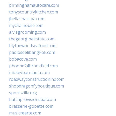
birminghamautocare.com
tonyscountrykitchen.com
jbellasnailspa.com
mychaihouse.com
alvisgrooming.com
thegeorginaestate.com
blythewoodseafood.com
paolosdelibangkok.com
bobacove.com
phoone24brookfield.com
mickeybarmama.com
roadwayconstructioninc.com
shopdragonflyboutique.com
sportszilla.org
batchprovisionsbar.com
brasserie-gobette.com
musicrearte.com