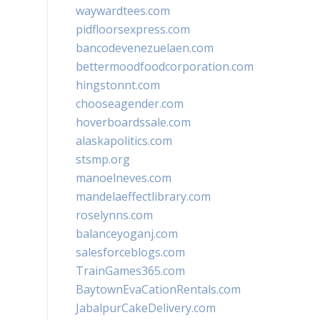
waywardtees.com
pidfloorsexpress.com
bancodevenezuelaen.com
bettermoodfoodcorporation.com
hingstonnt.com
chooseagender.com
hoverboardssale.com
alaskapolitics.com
stsmp.org
manoelneves.com
mandelaeffectlibrary.com
roselynns.com
balanceyoganj.com
salesforceblogs.com
TrainGames365.com
BaytownEvaCationRentals.com
JabalpurCakeDelivery.com