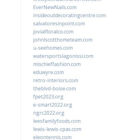
EverNewNails.com
insideoutdecoratingcentre.com
salvatoresinpoint.com
jovialfloralco.com
johnlscotthometeam.com
u-seehomes.com
watersportslagonissi.com
mischieffashion.com
eduwyre.com
retro-interiors.com
theblvd-boise.com
fpet2023.org
e-smart2022.org
ngrc2022.org
leesfamilyfoods.com
lewis-lewis-cpas.com
eleontennis.com