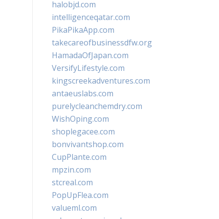
halobjd.com
intelligenceqatar.com
PikaPikaApp.com
takecareofbusinessdfw.org
HamadaOfJapan.com
VersifyLifestyle.com
kingscreekadventures.com
antaeuslabs.com
purelycleanchemdry.com
WishOping.com
shoplegacee.com
bonvivantshop.com
CupPlante.com
mpzin.com
stcreal.com
PopUpFlea.com
valueml.com