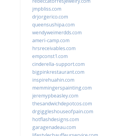
rebeccatorresjewelry.com
jmpbliss.com
drjorgerico.com
queensushipa.com
wendyweimerdds.com
ameri-camp.com
hrsreceivables.com
empconst1.com
cinderella-support.com
bigpinkrestaurant.com
inspirehuahin.com
memmingerspainting.com
jeremypbeasley.com
thesandwichdepotcos.com
drgiggleshouseofpain.com
hotflashdesigns.com
garagenadeau.com
lifestylechauffeurservice.com