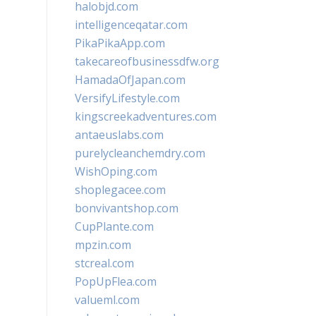
halobjd.com
intelligenceqatar.com
PikaPikaApp.com
takecareofbusinessdfw.org
HamadaOfJapan.com
VersifyLifestyle.com
kingscreekadventures.com
antaeuslabs.com
purelycleanchemdry.com
WishOping.com
shoplegacee.com
bonvivantshop.com
CupPlante.com
mpzin.com
stcreal.com
PopUpFlea.com
valueml.com