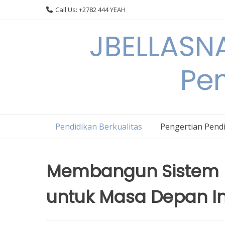
Skip
Call Us: +2782 444 YEAH
to
content
JBELLASNA
Pen
Pendidikan Berkualitas
Pengertian Pendi
Membangun Sistem P
untuk Masa Depan I