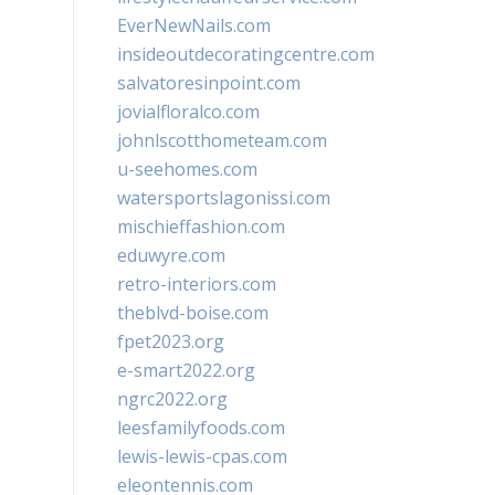
EverNewNails.com
insideoutdecoratingcentre.com
salvatoresinpoint.com
jovialfloralco.com
johnlscotthometeam.com
u-seehomes.com
watersportslagonissi.com
mischieffashion.com
eduwyre.com
retro-interiors.com
theblvd-boise.com
fpet2023.org
e-smart2022.org
ngrc2022.org
leesfamilyfoods.com
lewis-lewis-cpas.com
eleontennis.com