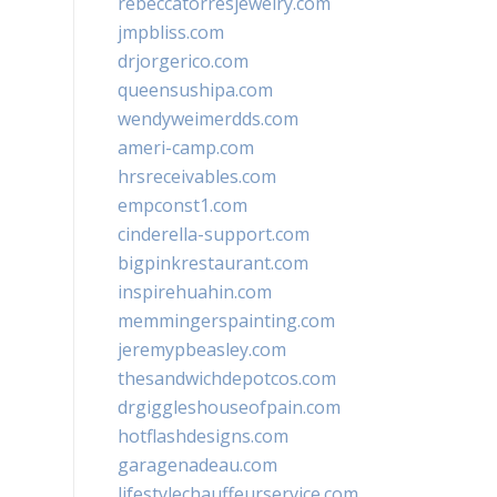
rebeccatorresjewelry.com
jmpbliss.com
drjorgerico.com
queensushipa.com
wendyweimerdds.com
ameri-camp.com
hrsreceivables.com
empconst1.com
cinderella-support.com
bigpinkrestaurant.com
inspirehuahin.com
memmingerspainting.com
jeremypbeasley.com
thesandwichdepotcos.com
drgiggleshouseofpain.com
hotflashdesigns.com
garagenadeau.com
lifestylechauffeurservice.com