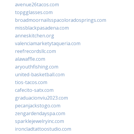
avenue26tacos.com
topgglasses.com
broadmoornailsspacoloradosprings.com
missblackpasadena.com
anneskitchen.org
valenciamarketytaqueria.com
reefrecordsllc.com
alawaffle.com
aryouthfishing.com
united-basketball.com
tios-tacos.com
cafecito-satx.com
graduacionviu2023.com
pecanjackstogo.com
zengardendayspa.com
sparklejewelryinc.com
ironcladtattoostudio.com