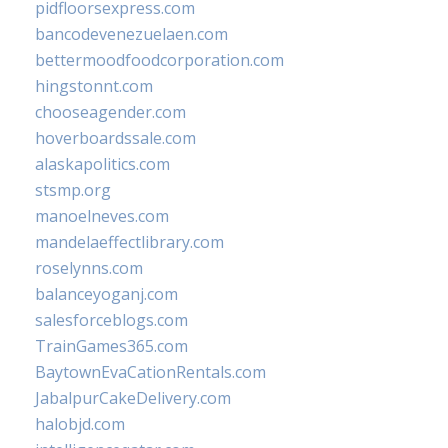
pidfloorsexpress.com
bancodevenezuelaen.com
bettermoodfoodcorporation.com
hingstonnt.com
chooseagender.com
hoverboardssale.com
alaskapolitics.com
stsmp.org
manoelneves.com
mandelaeffectlibrary.com
roselynns.com
balanceyoganj.com
salesforceblogs.com
TrainGames365.com
BaytownEvaCationRentals.com
JabalpurCakeDelivery.com
halobjd.com