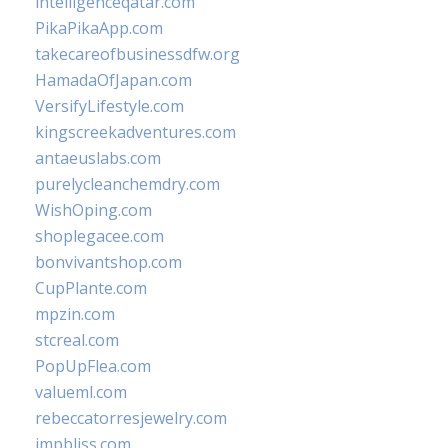
intelligenceqatar.com
PikaPikaApp.com
takecareofbusinessdfw.org
HamadaOfJapan.com
VersifyLifestyle.com
kingscreekadventures.com
antaeuslabs.com
purelycleanchemdry.com
WishOping.com
shoplegacee.com
bonvivantshop.com
CupPlante.com
mpzin.com
stcreal.com
PopUpFlea.com
valueml.com
rebeccatorresjewelry.com
jmpbliss.com