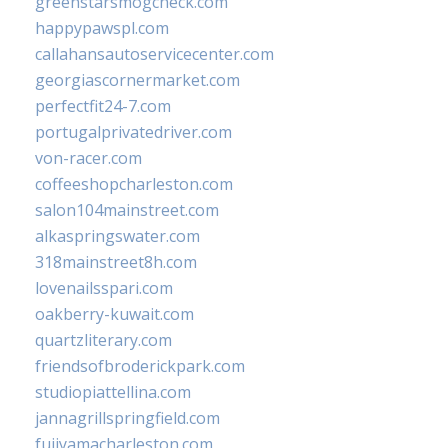
greenstarsmogcheck.com
happypawspl.com
callahansautoservicecenter.com
georgiascornermarket.com
perfectfit24-7.com
portugalprivatedriver.com
von-racer.com
coffeeshopcharleston.com
salon104mainstreet.com
alkaspringswater.com
318mainstreet8h.com
lovenailsspari.com
oakberry-kuwait.com
quartzliterary.com
friendsofbroderickpark.com
studiopiattellina.com
jannagrillspringfield.com
fujiyamacharleston.com