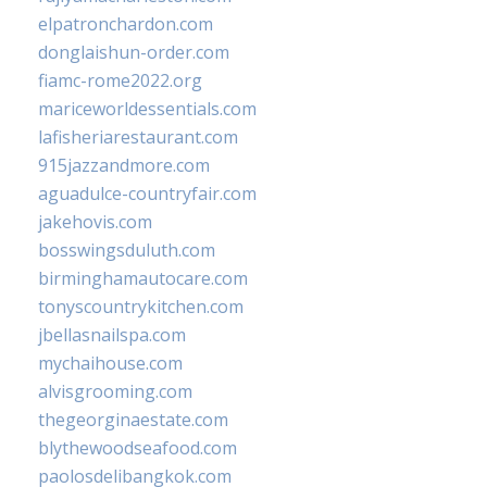
elpatronchardon.com
donglaishun-order.com
fiamc-rome2022.org
mariceworldessentials.com
lafisheriarestaurant.com
915jazzandmore.com
aguadulce-countryfair.com
jakehovis.com
bosswingsduluth.com
birminghamautocare.com
tonyscountrykitchen.com
jbellasnailspa.com
mychaihouse.com
alvisgrooming.com
thegeorginaestate.com
blythewoodseafood.com
paolosdelibangkok.com