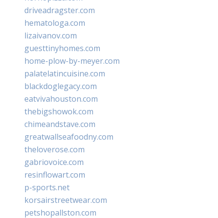
driveadragster.com
hematologa.com
lizaivanov.com
guesttinyhomes.com
home-plow-by-meyer.com
palatelatincuisine.com
blackdoglegacy.com
eatvivahouston.com
thebigshowok.com
chimeandstave.com
greatwallseafoodny.com
theloverose.com
gabriovoice.com
resinflowart.com
p-sports.net
korsairstreetwear.com
petshopallston.com