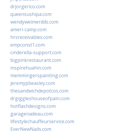
drjorgerico.com
queensushipa.com
wendyweimerdds.com
ameri-camp.com
hrsreceivables.com
empconst1.com
cinderella-support.com
bigpinkrestaurant.com
inspirehuahin.com
memmingerspainting.com
jeremypbeasley.com
thesandwichdepotcos.com
drgiggleshouseofpain.com
hotflashdesigns.com
garagenadeau.com
lifestylechauffeurservice.com
EverNewNails.com