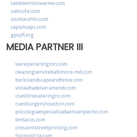
tabletennisnearme.com
oaksofa.com
soultacohtx.com
capishcaps.com
gpsyfl.org
MEDIA PARTNER III
vwrepairarlington.com
cleaningservicebaltimore-md.com
beckslandscapeandfence.com
vistaaltadelveramendi.com
coastlinecateringnc.com
cuesburgershouston.com
psicologiaespecializadaencampeche.com
dmtacos.com
crescentstreetprinting.com
hornopizza.com