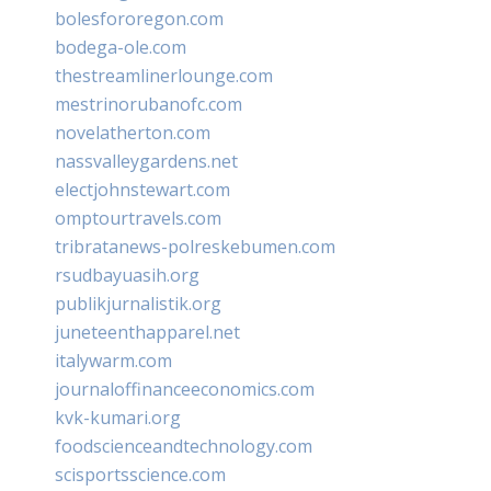
bolesfororegon.com
bodega-ole.com
thestreamlinerlounge.com
mestrinorubanofc.com
novelatherton.com
nassvalleygardens.net
electjohnstewart.com
omptourtravels.com
tribratanews-polreskebumen.com
rsudbayuasih.org
publikjurnalistik.org
juneteenthapparel.net
italywarm.com
journaloffinanceeconomics.com
kvk-kumari.org
foodscienceandtechnology.com
scisportsscience.com