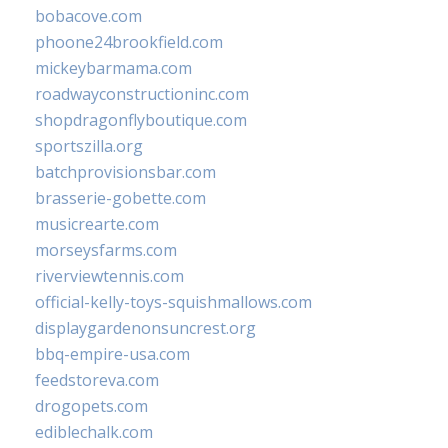
bobacove.com
phoone24brookfield.com
mickeybarmama.com
roadwayconstructioninc.com
shopdragonflyboutique.com
sportszilla.org
batchprovisionsbar.com
brasserie-gobette.com
musicrearte.com
morseysfarms.com
riverviewtennis.com
official-kelly-toys-squishmallows.com
displaygardenonsuncrest.org
bbq-empire-usa.com
feedstoreva.com
drogopets.com
ediblechalk.com