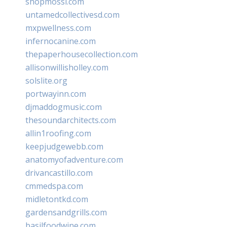
shopmossi.com
untamedcollectivesd.com
mxpwellness.com
infernocanine.com
thepaperhousecollection.com
allisonwillisholley.com
solslite.org
portwayinn.com
djmaddogmusic.com
thesoundarchitects.com
allin1roofing.com
keepjudgewebb.com
anatomyofadventure.com
drivancastillo.com
cmmedspa.com
midletontkd.com
gardensandgrills.com
basilfoodwine.com