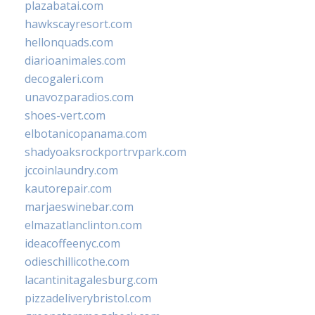
plazabatai.com
hawkscayresort.com
hellonquads.com
diarioanimales.com
decogaleri.com
unavozparadios.com
shoes-vert.com
elbotanicopanama.com
shadyoaksrockportrvpark.com
jccoinlaundry.com
kautorepair.com
marjaeswinebar.com
elmazatlanclinton.com
ideacoffeenyc.com
odieschillicothe.com
lacantinitagalesburg.com
pizzadeliverybristol.com