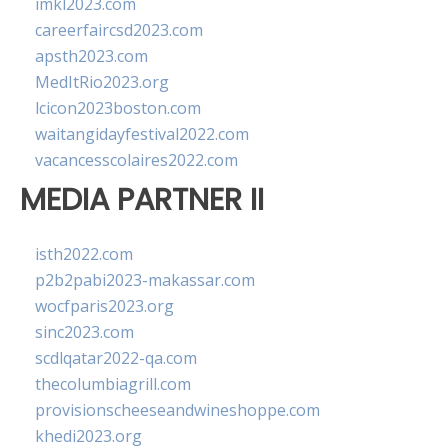
imkl2023.com
careerfaircsd2023.com
apsth2023.com
MedItRio2023.org
lcicon2023boston.com
waitangidayfestival2022.com
vacancesscolaires2022.com
MEDIA PARTNER II
isth2022.com
p2b2pabi2023-makassar.com
wocfparis2023.org
sinc2023.com
scdlqatar2022-qa.com
thecolumbiagrill.com
provisionscheeseandwineshoppe.com
khedi2023.org