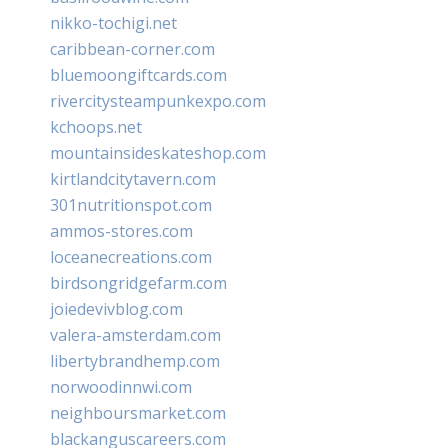
nikko-tochigi.net
caribbean-corner.com
bluemoongiftcards.com
rivercitysteampunkexpo.com
kchoops.net
mountainsideskateshop.com
kirtlandcitytavern.com
301nutritionspot.com
ammos-stores.com
loceanecreations.com
birdsongridgefarm.com
joiedevivblog.com
valera-amsterdam.com
libertybrandhemp.com
norwoodinnwi.com
neighboursmarket.com
blackanguscareers.com