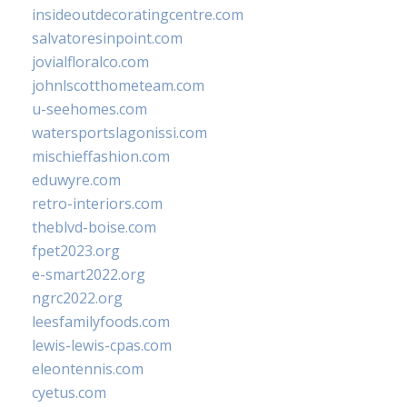
insideoutdecoratingcentre.com
salvatoresinpoint.com
jovialfloralco.com
johnlscotthometeam.com
u-seehomes.com
watersportslagonissi.com
mischieffashion.com
eduwyre.com
retro-interiors.com
theblvd-boise.com
fpet2023.org
e-smart2022.org
ngrc2022.org
leesfamilyfoods.com
lewis-lewis-cpas.com
eleontennis.com
cyetus.com