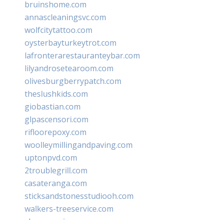
bruinshome.com
annascleaningsvc.com
wolfcitytattoo.com
oysterbayturkeytrot.com
lafronterarestauranteybar.com
lilyandrosetearoom.com
olivesburgberrypatch.com
theslushkids.com
giobastian.com
glpascensori.com
rifloorepoxy.com
woolleymillingandpaving.com
uptonpvd.com
2troublegrill.com
casateranga.com
sticksandstonesstudiooh.com
walkers-treeservice.com