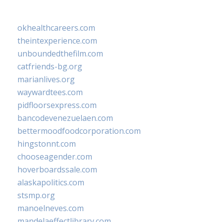
okhealthcareers.com
theintexperience.com
unboundedthefilm.com
catfriends-bg.org
marianlives.org
waywardtees.com
pidfloorsexpress.com
bancodevenezuelaen.com
bettermoodfoodcorporation.com
hingstonnt.com
chooseagender.com
hoverboardssale.com
alaskapolitics.com
stsmp.org
manoelneves.com
mandelaeffectlibrary.com