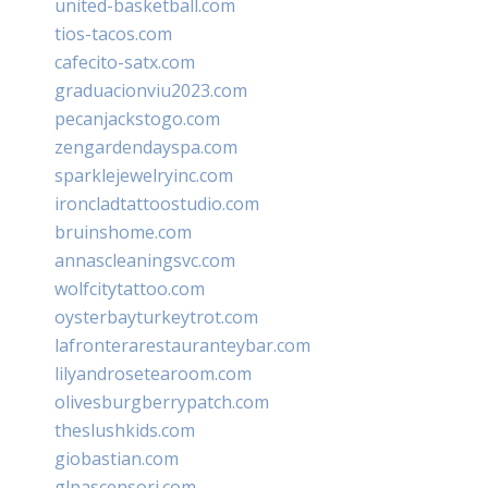
united-basketball.com
tios-tacos.com
cafecito-satx.com
graduacionviu2023.com
pecanjackstogo.com
zengardendayspa.com
sparklejewelryinc.com
ironcladtattoostudio.com
bruinshome.com
annascleaningsvc.com
wolfcitytattoo.com
oysterbayturkeytrot.com
lafronterarestauranteybar.com
lilyandrosetearoom.com
olivesburgberrypatch.com
theslushkids.com
giobastian.com
glpascensori.com