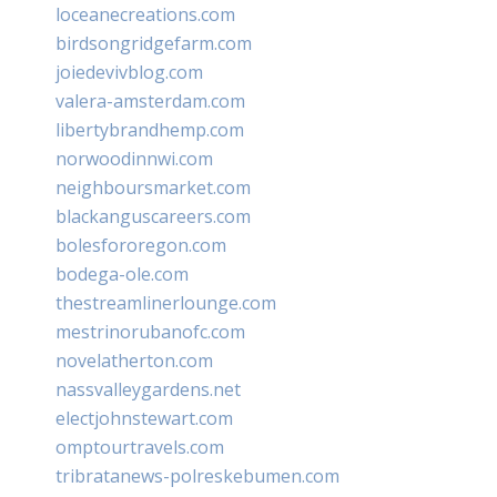
loceanecreations.com
birdsongridgefarm.com
joiedevivblog.com
valera-amsterdam.com
libertybrandhemp.com
norwoodinnwi.com
neighboursmarket.com
blackanguscareers.com
bolesfororegon.com
bodega-ole.com
thestreamlinerlounge.com
mestrinorubanofc.com
novelatherton.com
nassvalleygardens.net
electjohnstewart.com
omptourtravels.com
tribratanews-polreskebumen.com