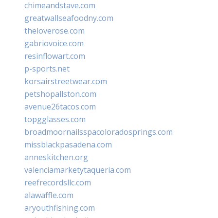
chimeandstave.com
greatwallseafoodny.com
theloverose.com
gabriovoice.com
resinflowart.com
p-sports.net
korsairstreetwear.com
petshopallston.com
avenue26tacos.com
topgglasses.com
broadmoornailsspacoloradosprings.com
missblackpasadena.com
anneskitchen.org
valenciamarketytaqueria.com
reefrecordsllc.com
alawaffle.com
aryouthfishing.com