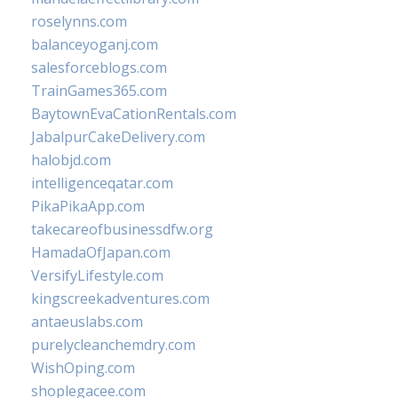
roselynns.com
balanceyoganj.com
salesforceblogs.com
TrainGames365.com
BaytownEvaCationRentals.com
JabalpurCakeDelivery.com
halobjd.com
intelligenceqatar.com
PikaPikaApp.com
takecareofbusinessdfw.org
HamadaOfJapan.com
VersifyLifestyle.com
kingscreekadventures.com
antaeuslabs.com
purelycleanchemdry.com
WishOping.com
shoplegacee.com