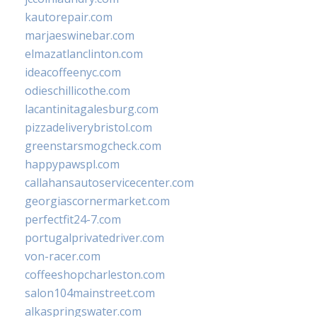
kautorepair.com
marjaeswinebar.com
elmazatlanclinton.com
ideacoffeenyc.com
odieschillicothe.com
lacantinitagalesburg.com
pizzadeliverybristol.com
greenstarsmogcheck.com
happypawspl.com
callahansautoservicecenter.com
georgiascornermarket.com
perfectfit24-7.com
portugalprivatedriver.com
von-racer.com
coffeeshopcharleston.com
salon104mainstreet.com
alkaspringswater.com