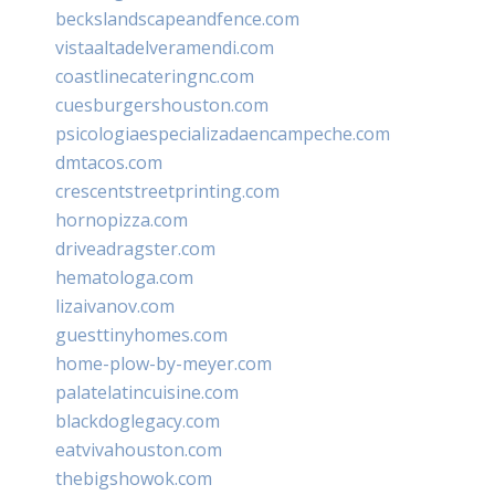
beckslandscapeandfence.com
vistaaltadelveramendi.com
coastlinecateringnc.com
cuesburgershouston.com
psicologiaespecializadaencampeche.com
dmtacos.com
crescentstreetprinting.com
hornopizza.com
driveadragster.com
hematologa.com
lizaivanov.com
guesttinyhomes.com
home-plow-by-meyer.com
palatelatincuisine.com
blackdoglegacy.com
eatvivahouston.com
thebigshowok.com