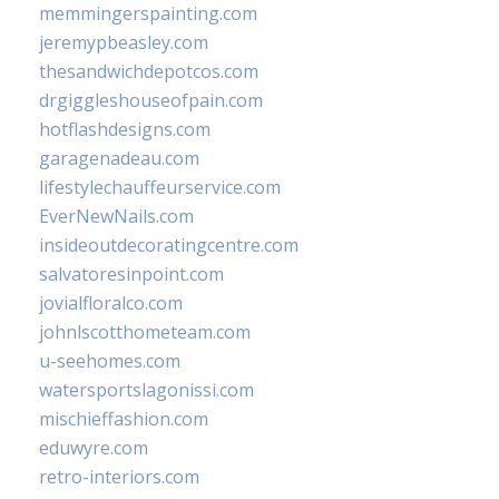
memmingerspainting.com
jeremypbeasley.com
thesandwichdepotcos.com
drgiggleshouseofpain.com
hotflashdesigns.com
garagenadeau.com
lifestylechauffeurservice.com
EverNewNails.com
insideoutdecoratingcentre.com
salvatoresinpoint.com
jovialfloralco.com
johnlscotthometeam.com
u-seehomes.com
watersportslagonissi.com
mischieffashion.com
eduwyre.com
retro-interiors.com