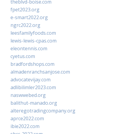
theblvd-boise.com
fpet2023.org
e-smart2022.org
ngrc2022.org
leesfamilyfoods.com
lewis-lewis-cpas.com
eleontennis.com
cyetus.com
bradfordshops.com
almadenranchsanjose.com
advocatevijay.com
adlibilimler2023.com
naswwebed.org
balithut-manado.org
alteregotradingcompany.org
aprce2022.com
ibie2022.com