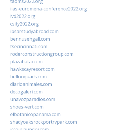
taoms2022.org
iias-euromena-conference2022.org
ivd2022.org
csity2022.org
ibsarstudyabroad.com
bennusehgall.com
tsecincinnati.com
roderconstructiongroup.com
plazabatai.com
hawkscayresort.com
hellonquads.com
diarioanimales.com
decogaleri.com
unavozparadios.com
shoes-vert.com
elbotanicopanama.com
shadyoaksrockportrvpark.com
jccoinlaundry.com