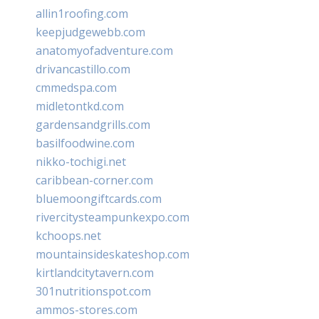
allin1roofing.com
keepjudgewebb.com
anatomyofadventure.com
drivancastillo.com
cmmedspa.com
midletontkd.com
gardensandgrills.com
basilfoodwine.com
nikko-tochigi.net
caribbean-corner.com
bluemoongiftcards.com
rivercitysteampunkexpo.com
kchoops.net
mountainsideskateshop.com
kirtlandcitytavern.com
301nutritionspot.com
ammos-stores.com