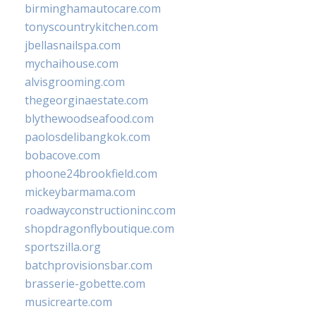
birminghamautocare.com
tonyscountrykitchen.com
jbellasnailspa.com
mychaihouse.com
alvisgrooming.com
thegeorginaestate.com
blythewoodseafood.com
paolosdelibangkok.com
bobacove.com
phoone24brookfield.com
mickeybarmama.com
roadwayconstructioninc.com
shopdragonflyboutique.com
sportszilla.org
batchprovisionsbar.com
brasserie-gobette.com
musicrearte.com