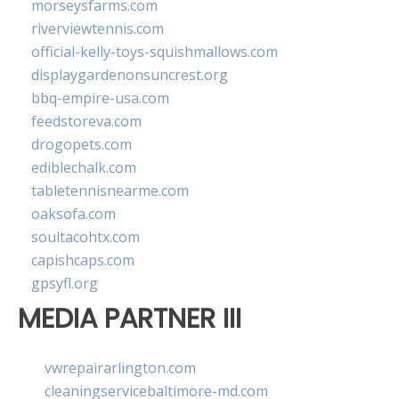
morseysfarms.com
riverviewtennis.com
official-kelly-toys-squishmallows.com
displaygardenonsuncrest.org
bbq-empire-usa.com
feedstoreva.com
drogopets.com
ediblechalk.com
tabletennisnearme.com
oaksofa.com
soultacohtx.com
capishcaps.com
gpsyfl.org
MEDIA PARTNER III
vwrepairarlington.com
cleaningservicebaltimore-md.com