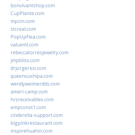
bonvivantshop.com
CupPlante.com
mpzin.com
stcreal.com
PopUpFlea.com
valueml.com
rebeccatorresjewelry.com
jmpbliss.com
drjorgerico.com
queensushipa.com
wendyweimerdds.com
ameri-camp.com
hrsreceivables.com
empconst1.com
cinderella-support.com
bigpinkrestaurant.com
inspirehuahin.com