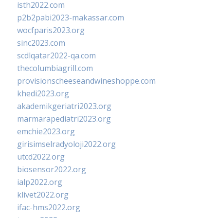
isth2022.com
p2b2pabi2023-makassar.com
wocfparis2023.org
sinc2023.com
scdlqatar2022-qa.com
thecolumbiagrill.com
provisionscheeseandwineshoppe.com
khedi2023.org
akademikgeriatri2023.org
marmarapediatri2023.org
emchie2023.org
girisimselradyoloji2022.org
utcd2022.org
biosensor2022.org
ialp2022.org
klivet2022.org
ifac-hms2022.org