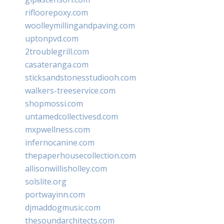
rifloorepoxy.com
woolleymillingandpaving.com
uptonpvd.com
2troublegrill.com
casateranga.com
sticksandstonesstudiooh.com
walkers-treeservice.com
shopmossi.com
untamedcollectivesd.com
mxpwellness.com
infernocanine.com
thepaperhousecollection.com
allisonwillisholley.com
solslite.org
portwayinn.com
djmaddogmusic.com
thesoundarchitects.com