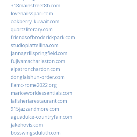
318mainstreet8h.com
lovenailsspari.com
oakberry-kuwait.com
quartzliterary.com
friendsofbroderickpark.com
studiopiattellina.com
jannagrillspringfield.com
fujiyamacharleston.com
elpatronchardon.com
donglaishun-order.com
fiamc-rome2022.org
mariceworldessentials.com
lafisheriarestaurant.com
915jazzandmore.com
aguadulce-countryfair.com
jakehovis.com
bosswingsduluth.com