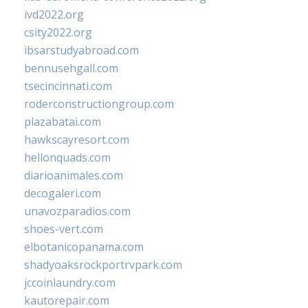
ivd2022.org
csity2022.org
ibsarstudyabroad.com
bennusehgall.com
tsecincinnati.com
roderconstructiongroup.com
plazabatai.com
hawkscayresort.com
hellonquads.com
diarioanimales.com
decogaleri.com
unavozparadios.com
shoes-vert.com
elbotanicopanama.com
shadyoaksrockportrvpark.com
jccoinlaundry.com
kautorepair.com