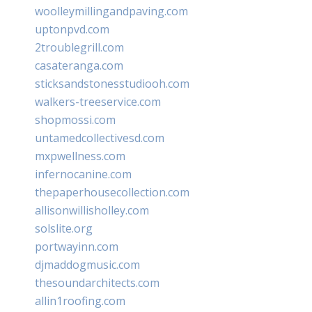
woolleymillingandpaving.com
uptonpvd.com
2troublegrill.com
casateranga.com
sticksandstonesstudiooh.com
walkers-treeservice.com
shopmossi.com
untamedcollectivesd.com
mxpwellness.com
infernocanine.com
thepaperhousecollection.com
allisonwillisholley.com
solslite.org
portwayinn.com
djmaddogmusic.com
thesoundarchitects.com
allin1roofing.com