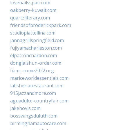
lovenailsspari.com
oakberry-kuwait.com
quartzliterary.com
friendsofbroderickpark.com
studiopiattellina.com
jannagrillspringfield.com
fujiyamacharleston.com
elpatronchardon.com
donglaishun-order.com
fiamc-rome2022.org
mariceworldessentials.com
lafisheriarestaurant.com
915jazzandmore.com
aguadulce-countryfair.com
jakehovis.com
bosswingsduluth.com
birminghamautocare.com