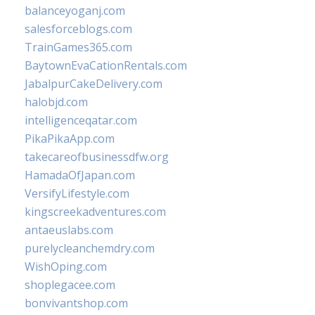
balanceyoganj.com
salesforceblogs.com
TrainGames365.com
BaytownEvaCationRentals.com
JabalpurCakeDelivery.com
halobjd.com
intelligenceqatar.com
PikaPikaApp.com
takecareofbusinessdfw.org
HamadaOfJapan.com
VersifyLifestyle.com
kingscreekadventures.com
antaeuslabs.com
purelycleanchemdry.com
WishOping.com
shoplegacee.com
bonvivantshop.com