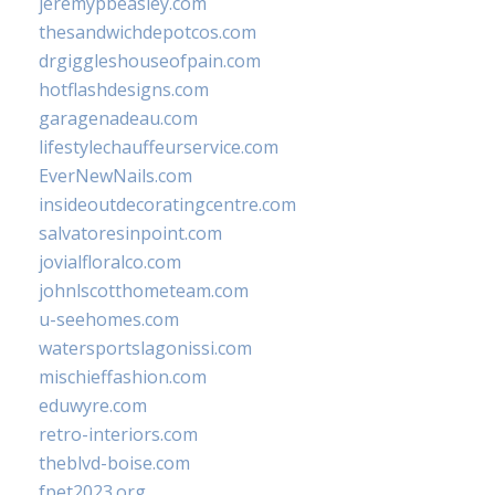
jeremypbeasley.com
thesandwichdepotcos.com
drgiggleshouseofpain.com
hotflashdesigns.com
garagenadeau.com
lifestylechauffeurservice.com
EverNewNails.com
insideoutdecoratingcentre.com
salvatoresinpoint.com
jovialfloralco.com
johnlscotthometeam.com
u-seehomes.com
watersportslagonissi.com
mischieffashion.com
eduwyre.com
retro-interiors.com
theblvd-boise.com
fpet2023.org