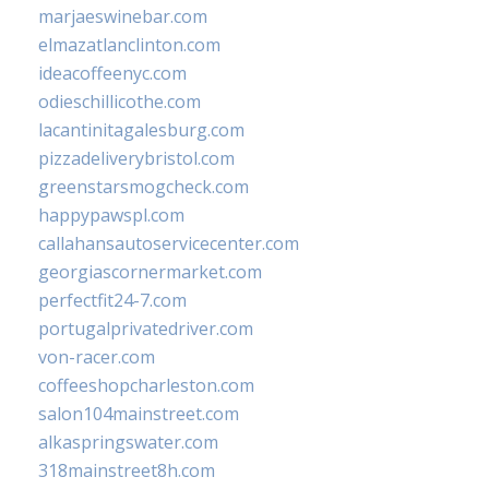
marjaeswinebar.com
elmazatlanclinton.com
ideacoffeenyc.com
odieschillicothe.com
lacantinitagalesburg.com
pizzadeliverybristol.com
greenstarsmogcheck.com
happypawspl.com
callahansautoservicecenter.com
georgiascornermarket.com
perfectfit24-7.com
portugalprivatedriver.com
von-racer.com
coffeeshopcharleston.com
salon104mainstreet.com
alkaspringswater.com
318mainstreet8h.com