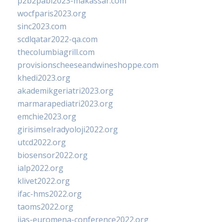
p2b2pabi2023-makassar.com
wocfparis2023.org
sinc2023.com
scdlqatar2022-qa.com
thecolumbiagrill.com
provisionscheeseandwineshoppe.com
khedi2023.org
akademikgeriatri2023.org
marmarapediatri2023.org
emchie2023.org
girisimselradyoloji2022.org
utcd2022.org
biosensor2022.org
ialp2022.org
klivet2022.org
ifac-hms2022.org
taoms2022.org
iias-euromena-conference2022.org