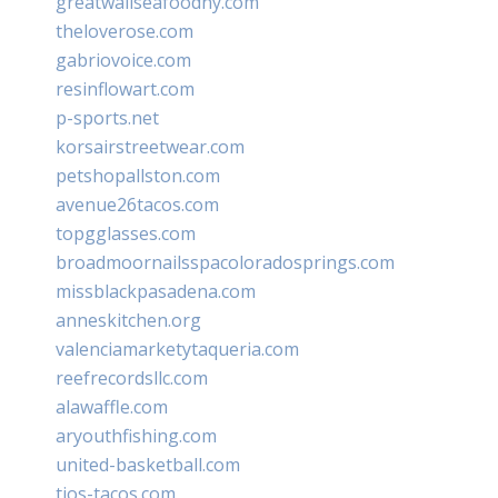
greatwallseafoodny.com
theloverose.com
gabriovoice.com
resinflowart.com
p-sports.net
korsairstreetwear.com
petshopallston.com
avenue26tacos.com
topgglasses.com
broadmoornailsspacoloradosprings.com
missblackpasadena.com
anneskitchen.org
valenciamarketytaqueria.com
reefrecordsllc.com
alawaffle.com
aryouthfishing.com
united-basketball.com
tios-tacos.com