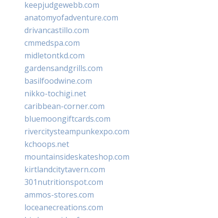
keepjudgewebb.com
anatomyofadventure.com
drivancastillo.com
cmmedspa.com
midletontkd.com
gardensandgrills.com
basilfoodwine.com
nikko-tochigi.net
caribbean-corner.com
bluemoongiftcards.com
rivercitysteampunkexpo.com
kchoops.net
mountainsideskateshop.com
kirtlandcitytavern.com
301nutritionspot.com
ammos-stores.com
loceanecreations.com