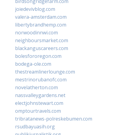
birdsongridgefarm.com
joiedevivblog.com
valera-amsterdam.com
libertybrandhemp.com
norwoodinnwi.com
neighboursmarket.com
blackanguscareers.com
bolesfororegon.com
bodega-ole.com
thestreamlinerlounge.com
mestrinorubanofc.com
novelatherton.com
nassvalleygardens.net
electjohnstewart.com
omptourtravels.com
tribratanews-polreskebumen.com
rsudbayuasih.org
publikjurnalistik.org