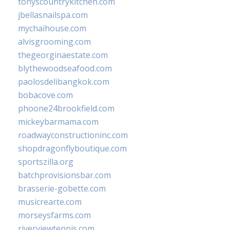
tonyscountrykitchen.com
jbellasnailspa.com
mychaihouse.com
alvisgrooming.com
thegeorginaestate.com
blythewoodseafood.com
paolosdelibangkok.com
bobacove.com
phoone24brookfield.com
mickeybarmama.com
roadwayconstructioninc.com
shopdragonflyboutique.com
sportszilla.org
batchprovisionsbar.com
brasserie-gobette.com
musicrearte.com
morseysfarms.com
riverviewtennis.com