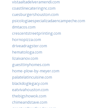
vistaaltadelveramendi.com
coastlinecateringnc.com
cuesburgershouston.com
psicologiaespecializadaencampeche.com
dmtacos.com
crescentstreetprinting.com
hornopizza.com
driveadragster.com
hematologa.com
lizaivanov.com
guesttinyhomes.com
home-plow-by-meyer.com
palatelatincuisine.com
blackdoglegacy.com
eatvivahouston.com
thebigshowok.com
chimeandstave.com