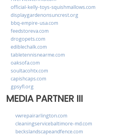
official-kelly-toys-squishmallows.com
displaygardenonsuncrest.org
bbq-empire-usa.com
feedstoreva.com
drogopets.com
ediblechalk.com
tabletennisnearme.com
oaksofa.com
soultacohtx.com
capishcaps.com
gpsyfl.org
MEDIA PARTNER III
vwrepairarlington.com
cleaningservicebaltimore-md.com
beckslandscapeandfence.com