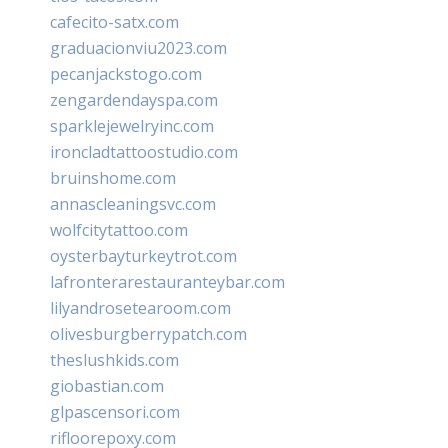
cafecito-satx.com
graduacionviu2023.com
pecanjackstogo.com
zengardendayspa.com
sparklejewelryinc.com
ironcladtattoostudio.com
bruinshome.com
annascleaningsvc.com
wolfcitytattoo.com
oysterbayturkeytrot.com
lafronterarestauranteybar.com
lilyandrosetearoom.com
olivesburgberrypatch.com
theslushkids.com
giobastian.com
glpascensori.com
rifloorepoxy.com