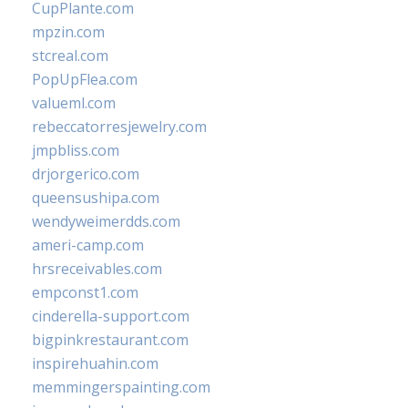
CupPlante.com
mpzin.com
stcreal.com
PopUpFlea.com
valueml.com
rebeccatorresjewelry.com
jmpbliss.com
drjorgerico.com
queensushipa.com
wendyweimerdds.com
ameri-camp.com
hrsreceivables.com
empconst1.com
cinderella-support.com
bigpinkrestaurant.com
inspirehuahin.com
memmingerspainting.com