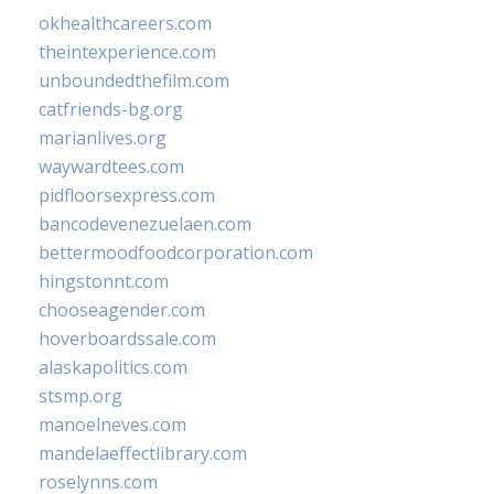
okhealthcareers.com
theintexperience.com
unboundedthefilm.com
catfriends-bg.org
marianlives.org
waywardtees.com
pidfloorsexpress.com
bancodevenezuelaen.com
bettermoodfoodcorporation.com
hingstonnt.com
chooseagender.com
hoverboardssale.com
alaskapolitics.com
stsmp.org
manoelneves.com
mandelaeffectlibrary.com
roselynns.com