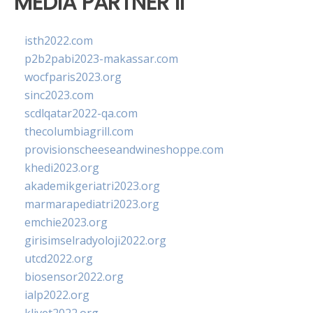
MEDIA PARTNER II
isth2022.com
p2b2pabi2023-makassar.com
wocfparis2023.org
sinc2023.com
scdlqatar2022-qa.com
thecolumbiagrill.com
provisionscheeseandwineshoppe.com
khedi2023.org
akademikgeriatri2023.org
marmarapediatri2023.org
emchie2023.org
girisimselradyoloji2022.org
utcd2022.org
biosensor2022.org
ialp2022.org