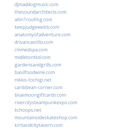
djmaddogmusic.com
thesoundarchitects.com
allin1roofing.com
keepjudgewebb.com
anatomyofadventure.com
drivancastillo.com
cmmedspa.com
midletontkd.com
gardensandgrills.com
basilfoodwine.com
nikko-tochigi.net
caribbean-corner.com
bluemoongiftcards.com
rivercitysteampunkexpo.com
kchoops.net
mountainsideskateshop.com
kirtlandcitytavern.com