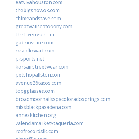
eatvivahouston.com
thebigshowok.com
chimeandstave.com
greatwallseafoodny.com
theloverose.com
gabriovoice.com
resinflowart.com
p-sports.net
korsairstreetwear.com
petshopallston.com
avenue26tacos.com
topgglasses.com
broadmoornailsspacoloradosprings.com
missblackpasadena.com
anneskitchen.org
valenciamarketytaqueria.com
reefrecordsllc.com