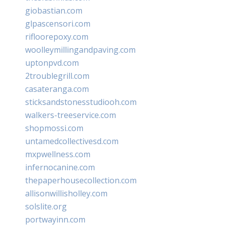
giobastian.com
glpascensori.com
rifloorepoxy.com
woolleymillingandpaving.com
uptonpvd.com
2troublegrill.com
casateranga.com
sticksandstonesstudiooh.com
walkers-treeservice.com
shopmossi.com
untamedcollectivesd.com
mxpwellness.com
infernocanine.com
thepaperhousecollection.com
allisonwillisholley.com
solslite.org
portwayinn.com