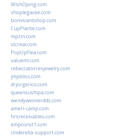
WishOping.com
shoplegacee.com
bonvivantshop.com
CupPlante.com
mpzin.com
stcreal.com
PopUpFlea.com
valueml.com
rebeccatorresjewelry.com
jmpbliss.com
drjorgerico.com
queensushipa.com
wendyweimerdds.com
ameri-camp.com
hrsreceivables.com
empconst1.com
cinderella-support.com