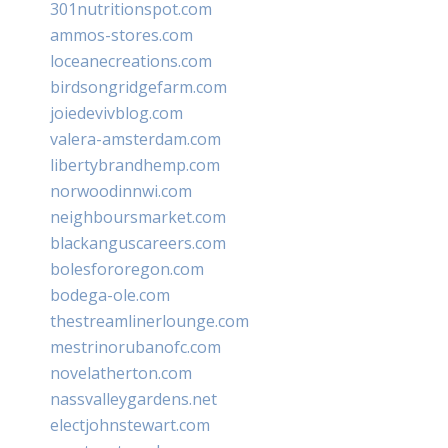
301nutritionspot.com
ammos-stores.com
loceanecreations.com
birdsongridgefarm.com
joiedevivblog.com
valera-amsterdam.com
libertybrandhemp.com
norwoodinnwi.com
neighboursmarket.com
blackanguscareers.com
bolesfororegon.com
bodega-ole.com
thestreamlinerlounge.com
mestrinorubanofc.com
novelatherton.com
nassvalleygardens.net
electjohnstewart.com