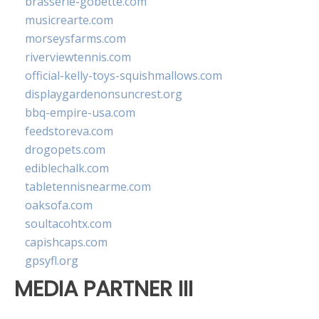
brasserie-gobette.com
musicrearte.com
morseysfarms.com
riverviewtennis.com
official-kelly-toys-squishmallows.com
displaygardenonsuncrest.org
bbq-empire-usa.com
feedstoreva.com
drogopets.com
ediblechalk.com
tabletennisnearme.com
oaksofa.com
soultacohtx.com
capishcaps.com
gpsyfl.org
MEDIA PARTNER III