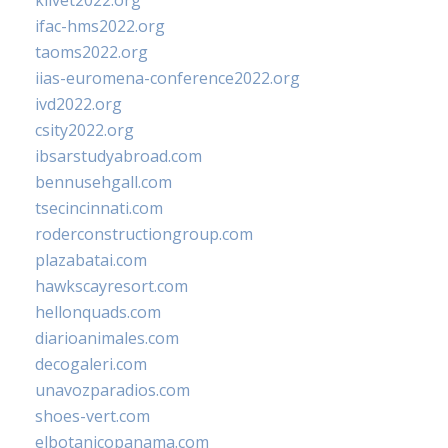
klivet2022.org
ifac-hms2022.org
taoms2022.org
iias-euromena-conference2022.org
ivd2022.org
csity2022.org
ibsarstudyabroad.com
bennusehgall.com
tsecincinnati.com
roderconstructiongroup.com
plazabatai.com
hawkscayresort.com
hellonquads.com
diarioanimales.com
decogaleri.com
unavozparadios.com
shoes-vert.com
elbotanicopanama.com