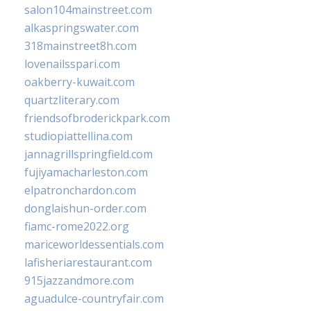
salon104mainstreet.com
alkaspringswater.com
318mainstreet8h.com
lovenailsspari.com
oakberry-kuwait.com
quartzliterary.com
friendsofbroderickpark.com
studiopiattellina.com
jannagrillspringfield.com
fujiyamacharleston.com
elpatronchardon.com
donglaishun-order.com
fiamc-rome2022.org
mariceworldessentials.com
lafisheriarestaurant.com
915jazzandmore.com
aguadulce-countryfair.com