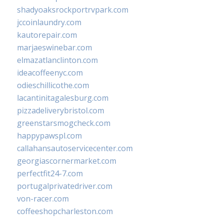
shadyoaksrockportrvpark.com
jccoinlaundry.com
kautorepair.com
marjaeswinebar.com
elmazatlanclinton.com
ideacoffeenyc.com
odieschillicothe.com
lacantinitagalesburg.com
pizzadeliverybristol.com
greenstarsmogcheck.com
happypawspl.com
callahansautoservicecenter.com
georgiascornermarket.com
perfectfit24-7.com
portugalprivatedriver.com
von-racer.com
coffeeshopcharleston.com