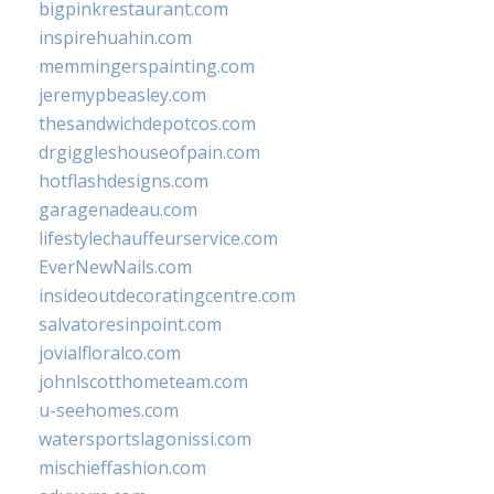
bigpinkrestaurant.com
inspirehuahin.com
memmingerspainting.com
jeremypbeasley.com
thesandwichdepotcos.com
drgiggleshouseofpain.com
hotflashdesigns.com
garagenadeau.com
lifestylechauffeurservice.com
EverNewNails.com
insideoutdecoratingcentre.com
salvatoresinpoint.com
jovialfloralco.com
johnlscotthometeam.com
u-seehomes.com
watersportslagonissi.com
mischieffashion.com