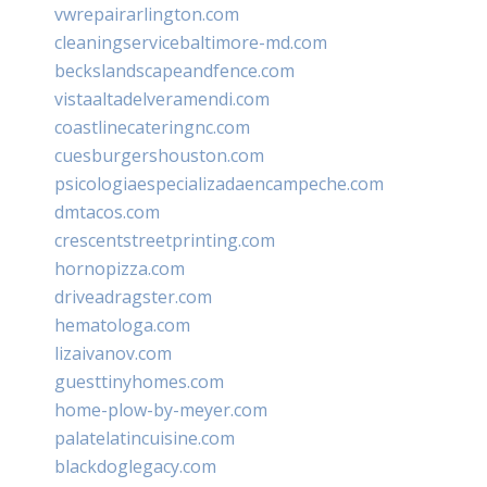
vwrepairarlington.com
cleaningservicebaltimore-md.com
beckslandscapeandfence.com
vistaaltadelveramendi.com
coastlinecateringnc.com
cuesburgershouston.com
psicologiaespecializadaencampeche.com
dmtacos.com
crescentstreetprinting.com
hornopizza.com
driveadragster.com
hematologa.com
lizaivanov.com
guesttinyhomes.com
home-plow-by-meyer.com
palatelatincuisine.com
blackdoglegacy.com