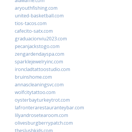
alawaffle.com
aryouthfishing.com
united-basketball.com
tios-tacos.com
cafecito-satx.com
graduacionviu2023.com
pecanjackstogo.com
zengardendayspa.com
sparklejewelryinc.com
ironcladtattoostudio.com
bruinshome.com
annascleaningsvc.com
wolfcitytattoo.com
oysterbayturkeytrot.com
lafronterarestauranteybar.com
lilyandrosetearoom.com
olivesburgberrypatch.com
theslushkids.com