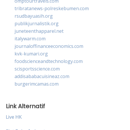
omptourtravels.com
tribratanews-polreskebumen.com
rsudbayuasih.org
publikjurnalistik.org
juneteenthapparel.net
italywarm.com
journaloffinanceeconomics.com
kvk-kumari.org
foodscienceandtechnology.com
scisportsscience.com
addisababacuisineaz.com
burgerimcamas.com
Link Alternatif
Live HK