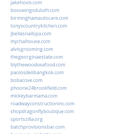
jakehovis.com
bosswingsduluth.com
birminghamautocare.com
tonyscountrykitchen.com
jbellasnailspa.com
mychaihouse.com
alvisgrooming.com
thegeorginaestate.com
blythewoodseafood.com
paolosdelibangkok.com
bobacove.com
phoone24brookfield.com
mickeybarmama.com
roadwayconstructioninc.com
shopdragonflyboutique.com
sportszilla.org
batchprovisionsbar.com