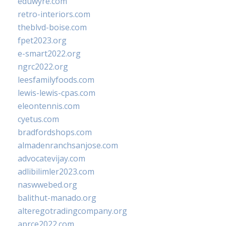
eduwyre.com
retro-interiors.com
theblvd-boise.com
fpet2023.org
e-smart2022.org
ngrc2022.org
leesfamilyfoods.com
lewis-lewis-cpas.com
eleontennis.com
cyetus.com
bradfordshops.com
almadenranchsanjose.com
advocatevijay.com
adlibilimler2023.com
naswwebed.org
balithut-manado.org
alteregotradingcompany.org
aprce2022.com