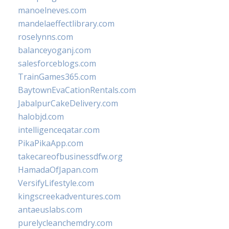
manoelneves.com
mandelaeffectlibrary.com
roselynns.com
balanceyoganj.com
salesforceblogs.com
TrainGames365.com
BaytownEvaCationRentals.com
JabalpurCakeDelivery.com
halobjd.com
intelligenceqatar.com
PikaPikaApp.com
takecareofbusinessdfw.org
HamadaOfJapan.com
VersifyLifestyle.com
kingscreekadventures.com
antaeuslabs.com
purelycleanchemdry.com