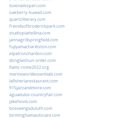
lovenailsspari.com
oakberry-kuwait.com
quartzliterary.com
friendsofbroderickpark.com
studiopiattellina.com
jannagrillspringfield.com
fujiyamacharleston.com
elpatronchardon.com
donglaishun-order.com
fiamc-rome2022.org
mariceworldessentials.com
lafisheriarestaurant.com
915jazzandmore.com
aguadulce-countryfair.com
jakehovis.com
bosswingsduluth.com
birminghamautocare.com