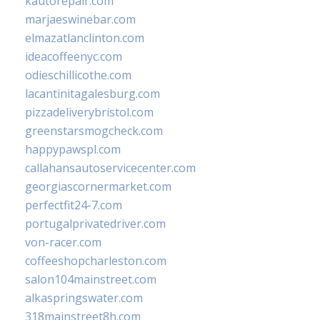
kautorepair.com
marjaeswinebar.com
elmazatlanclinton.com
ideacoffeenyc.com
odieschillicothe.com
lacantinitagalesburg.com
pizzadeliverybristol.com
greenstarsmogcheck.com
happypawspl.com
callahansautoservicecenter.com
georgiascornermarket.com
perfectfit24-7.com
portugalprivatedriver.com
von-racer.com
coffeeshopcharleston.com
salon104mainstreet.com
alkaspringswater.com
318mainstreet8h.com