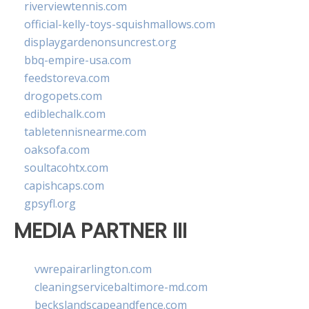
riverviewtennis.com
official-kelly-toys-squishmallows.com
displaygardenonsuncrest.org
bbq-empire-usa.com
feedstoreva.com
drogopets.com
ediblechalk.com
tabletennisnearme.com
oaksofa.com
soultacohtx.com
capishcaps.com
gpsyfl.org
MEDIA PARTNER III
vwrepairarlington.com
cleaningservicebaltimore-md.com
beckslandscapeandfence.com