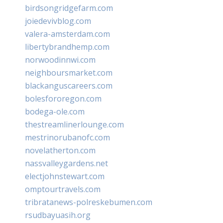
birdsongridgefarm.com
joiedevivblog.com
valera-amsterdam.com
libertybrandhemp.com
norwoodinnwi.com
neighboursmarket.com
blackanguscareers.com
bolesfororegon.com
bodega-ole.com
thestreamlinerlounge.com
mestrinorubanofc.com
novelatherton.com
nassvalleygardens.net
electjohnstewart.com
omptourtravels.com
tribratanews-polreskebumen.com
rsudbayuasih.org