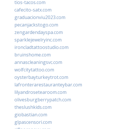
tios-tacos.com
cafecito-satx.com
graduacionviu2023.com
pecanjackstogo.com
zengardendayspa.com
sparklejewelryinc.com
ironcladtattoostudio.com
bruinshome.com
annascleaningsvc.com
wolfcitytattoo.com
oysterbayturkeytrot.com
lafronterarestauranteybar.com
lilyandrosetearoom.com
olivesburgberrypatch.com
theslushkids.com
giobastian.com
glpascensori.com