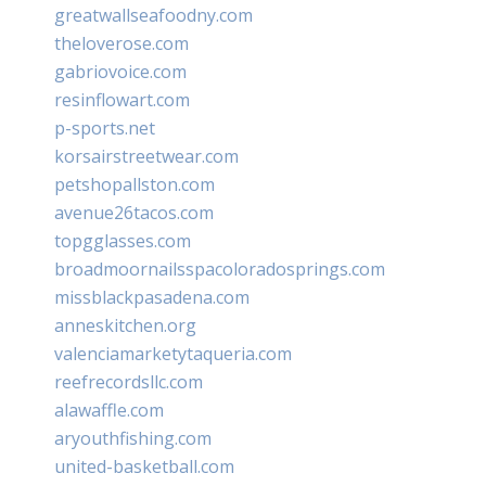
greatwallseafoodny.com
theloverose.com
gabriovoice.com
resinflowart.com
p-sports.net
korsairstreetwear.com
petshopallston.com
avenue26tacos.com
topgglasses.com
broadmoornailsspacoloradosprings.com
missblackpasadena.com
anneskitchen.org
valenciamarketytaqueria.com
reefrecordsllc.com
alawaffle.com
aryouthfishing.com
united-basketball.com