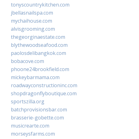
tonyscountrykitchen.com
jbellasnailspa.com
mychaihouse.com
alvisgrooming.com
thegeorginaestate.com
blythewoodseafood.com
paolosdelibangkok.com
bobacove.com
phoone24brookfield.com
mickeybarmama.com
roadwayconstructioninc.com
shopdragonflyboutique.com
sportszilla.org
batchprovisionsbar.com
brasserie-gobette.com
musicrearte.com
morseysfarms.com