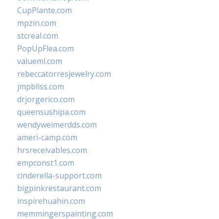
CupPlante.com
mpzin.com
stcreal.com
PopUpFlea.com
valueml.com
rebeccatorresjewelry.com
jmpbliss.com
drjorgerico.com
queensushipa.com
wendyweimerdds.com
ameri-camp.com
hrsreceivables.com
empconst1.com
cinderella-support.com
bigpinkrestaurant.com
inspirehuahin.com
memmingerspainting.com