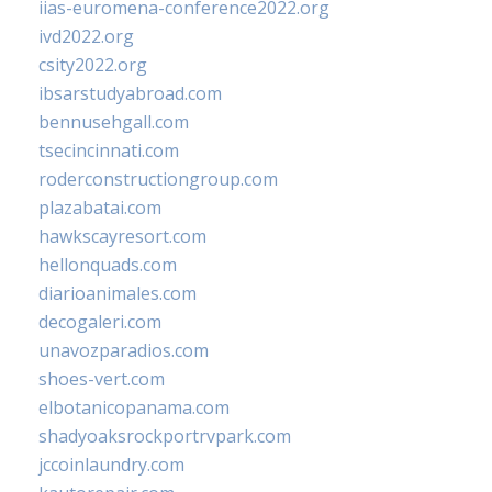
iias-euromena-conference2022.org
ivd2022.org
csity2022.org
ibsarstudyabroad.com
bennusehgall.com
tsecincinnati.com
roderconstructiongroup.com
plazabatai.com
hawkscayresort.com
hellonquads.com
diarioanimales.com
decogaleri.com
unavozparadios.com
shoes-vert.com
elbotanicopanama.com
shadyoaksrockportrvpark.com
jccoinlaundry.com