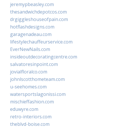
jeremypbeasley.com
thesandwichdepotcos.com
drgiggleshouseofpain.com
hotflashdesigns.com
garagenadeau.com
lifestylechauffeurservice.com
EverNewNails.com
insideoutdecoratingcentre.com
salvatoresinpoint.com
jovialfloralco.com
johnlscotthometeam.com
u-seehomes.com
watersportslagonissi.com
mischieffashion.com
eduwyre.com
retro-interiors.com
theblvd-boise.com