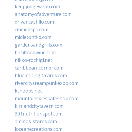
keepjudgewebb.com
anatomyofadventure.com
drivancastillo.com
cmmedspa.com
midletontkd.com
gardensandgrills.com
basilfoodwine.com
nikko-tochigi.net
caribbean-corner.com
bluemoongiftcards.com
rivercitysteampunkexpo.com
kchoops.net
mountainsideskateshop.com
kirtlandcitytavern.com
301nutritionspot.com
ammos-stores.com
loceanecreations.com