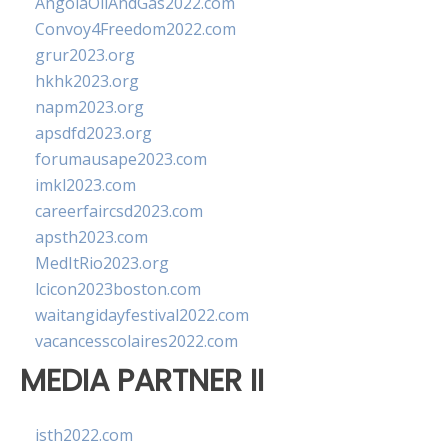
AngolaOilAndGas2022.com
Convoy4Freedom2022.com
grur2023.org
hkhk2023.org
napm2023.org
apsdfd2023.org
forumausape2023.com
imkl2023.com
careerfaircsd2023.com
apsth2023.com
MedItRio2023.org
lcicon2023boston.com
waitangidayfestival2022.com
vacancesscolaires2022.com
MEDIA PARTNER II
isth2022.com