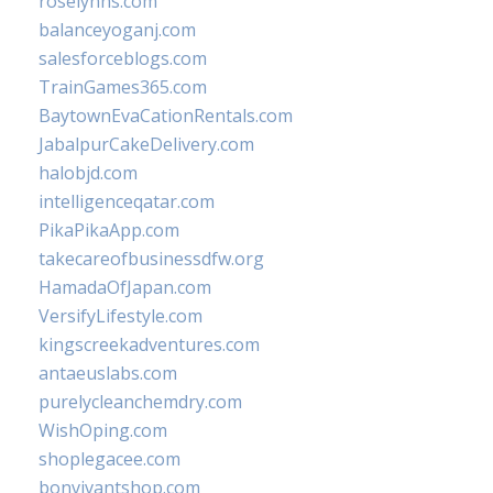
roselynns.com
balanceyoganj.com
salesforceblogs.com
TrainGames365.com
BaytownEvaCationRentals.com
JabalpurCakeDelivery.com
halobjd.com
intelligenceqatar.com
PikaPikaApp.com
takecareofbusinessdfw.org
HamadaOfJapan.com
VersifyLifestyle.com
kingscreekadventures.com
antaeuslabs.com
purelycleanchemdry.com
WishOping.com
shoplegacee.com
bonvivantshop.com