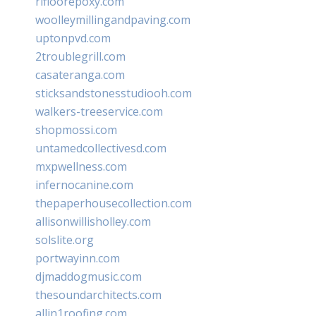
rifloorepoxy.com
woolleymillingandpaving.com
uptonpvd.com
2troublegrill.com
casateranga.com
sticksandstonesstudiooh.com
walkers-treeservice.com
shopmossi.com
untamedcollectivesd.com
mxpwellness.com
infernocanine.com
thepaperhousecollection.com
allisonwillisholley.com
solslite.org
portwayinn.com
djmaddogmusic.com
thesoundarchitects.com
allin1roofing.com