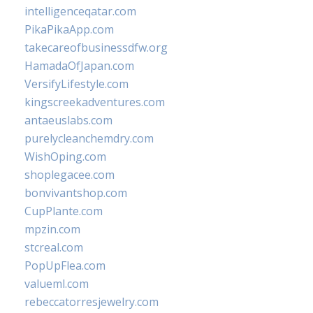
intelligenceqatar.com
PikaPikaApp.com
takecareofbusinessdfw.org
HamadaOfJapan.com
VersifyLifestyle.com
kingscreekadventures.com
antaeuslabs.com
purelycleanchemdry.com
WishOping.com
shoplegacee.com
bonvivantshop.com
CupPlante.com
mpzin.com
stcreal.com
PopUpFlea.com
valueml.com
rebeccatorresjewelry.com