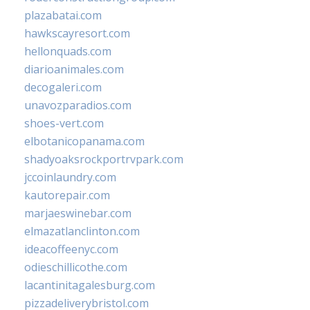
plazabatai.com
hawkscayresort.com
hellonquads.com
diarioanimales.com
decogaleri.com
unavozparadios.com
shoes-vert.com
elbotanicopanama.com
shadyoaksrockportrvpark.com
jccoinlaundry.com
kautorepair.com
marjaeswinebar.com
elmazatlanclinton.com
ideacoffeenyc.com
odieschillicothe.com
lacantinitagalesburg.com
pizzadeliverybristol.com