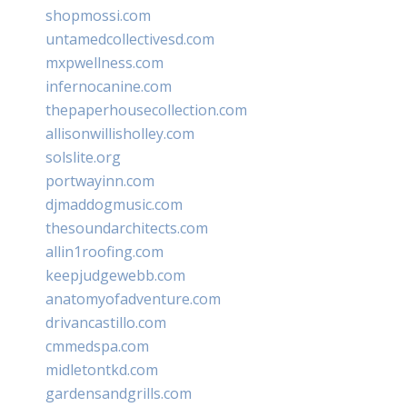
shopmossi.com
untamedcollectivesd.com
mxpwellness.com
infernocanine.com
thepaperhousecollection.com
allisonwillisholley.com
solslite.org
portwayinn.com
djmaddogmusic.com
thesoundarchitects.com
allin1roofing.com
keepjudgewebb.com
anatomyofadventure.com
drivancastillo.com
cmmedspa.com
midletontkd.com
gardensandgrills.com