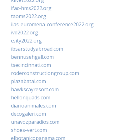
klivet2022.org
ifac-hms2022.org
taoms2022.org
iias-euromena-conference2022.org
ivd2022.org
csity2022.org
ibsarstudyabroad.com
bennusehgall.com
tsecincinnati.com
roderconstructiongroup.com
plazabatai.com
hawkscayresort.com
hellonquads.com
diarioanimales.com
decogaleri.com
unavozparadios.com
shoes-vert.com
elbotanicopanama.com