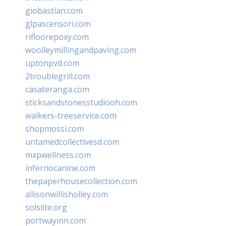
giobastian.com
glpascensori.com
rifloorepoxy.com
woolleymillingandpaving.com
uptonpvd.com
2troublegrill.com
casateranga.com
sticksandstonesstudiooh.com
walkers-treeservice.com
shopmossi.com
untamedcollectivesd.com
mxpwellness.com
infernocanine.com
thepaperhousecollection.com
allisonwillisholley.com
solslite.org
portwayinn.com