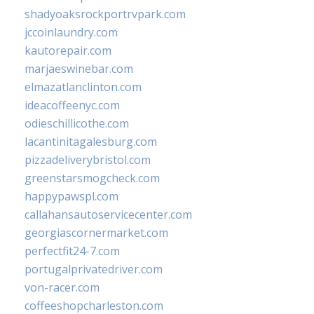
shadyoaksrockportrvpark.com
jccoinlaundry.com
kautorepair.com
marjaeswinebar.com
elmazatlanclinton.com
ideacoffeenyc.com
odieschillicothe.com
lacantinitagalesburg.com
pizzadeliverybristol.com
greenstarsmogcheck.com
happypawspl.com
callahansautoservicecenter.com
georgiascornermarket.com
perfectfit24-7.com
portugalprivatedriver.com
von-racer.com
coffeeshopcharleston.com