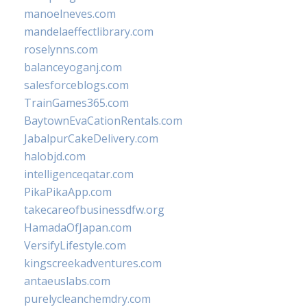
manoelneves.com
mandelaeffectlibrary.com
roselynns.com
balanceyoganj.com
salesforceblogs.com
TrainGames365.com
BaytownEvaCationRentals.com
JabalpurCakeDelivery.com
halobjd.com
intelligenceqatar.com
PikaPikaApp.com
takecareofbusinessdfw.org
HamadaOfJapan.com
VersifyLifestyle.com
kingscreekadventures.com
antaeuslabs.com
purelycleanchemdry.com