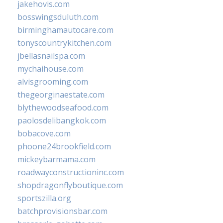
jakehovis.com
bosswingsduluth.com
birminghamautocare.com
tonyscountrykitchen.com
jbellasnailspa.com
mychaihouse.com
alvisgrooming.com
thegeorginaestate.com
blythewoodseafood.com
paolosdelibangkok.com
bobacove.com
phoone24brookfield.com
mickeybarmama.com
roadwayconstructioninc.com
shopdragonflyboutique.com
sportszilla.org
batchprovisionsbar.com