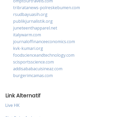
omptourtravels.com
tribratanews-polreskebumen.com
rsudbayuasih.org
publikjurnalistik.org
juneteenthapparel.net
italywarm.com
journaloffinanceeconomics.com
kvk-kumari.org
foodscienceandtechnology.com
scisportsscience.com
addisababacuisineaz.com
burgerimcamas.com
Link Alternatif
Live HK