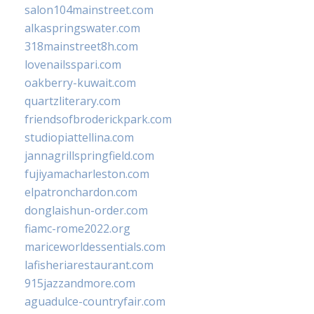
salon104mainstreet.com
alkaspringswater.com
318mainstreet8h.com
lovenailsspari.com
oakberry-kuwait.com
quartzliterary.com
friendsofbroderickpark.com
studiopiattellina.com
jannagrillspringfield.com
fujiyamacharleston.com
elpatronchardon.com
donglaishun-order.com
fiamc-rome2022.org
mariceworldessentials.com
lafisheriarestaurant.com
915jazzandmore.com
aguadulce-countryfair.com