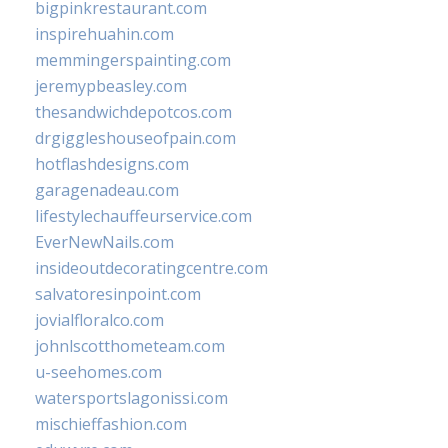
bigpinkrestaurant.com
inspirehuahin.com
memmingerspainting.com
jeremypbeasley.com
thesandwichdepotcos.com
drgiggleshouseofpain.com
hotflashdesigns.com
garagenadeau.com
lifestylechauffeurservice.com
EverNewNails.com
insideoutdecoratingcentre.com
salvatoresinpoint.com
jovialfloralco.com
johnlscotthometeam.com
u-seehomes.com
watersportslagonissi.com
mischieffashion.com