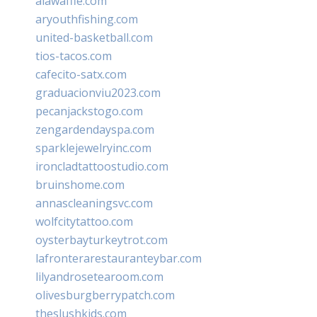
alawaffle.com
aryouthfishing.com
united-basketball.com
tios-tacos.com
cafecito-satx.com
graduacionviu2023.com
pecanjackstogo.com
zengardendayspa.com
sparklejewelryinc.com
ironcladtattoostudio.com
bruinshome.com
annascleaningsvc.com
wolfcitytattoo.com
oysterbayturkeytrot.com
lafronterarestauranteybar.com
lilyandrosetearoom.com
olivesburgberrypatch.com
theslushkids.com