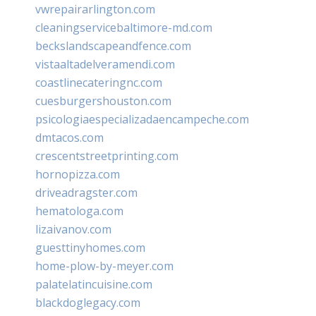
vwrepairarlington.com
cleaningservicebaltimore-md.com
beckslandscapeandfence.com
vistaaltadelveramendi.com
coastlinecateringnc.com
cuesburgershouston.com
psicologiaespecializadaencampeche.com
dmtacos.com
crescentstreetprinting.com
hornopizza.com
driveadragster.com
hematologa.com
lizaivanov.com
guesttinyhomes.com
home-plow-by-meyer.com
palatelatincuisine.com
blackdoglegacy.com