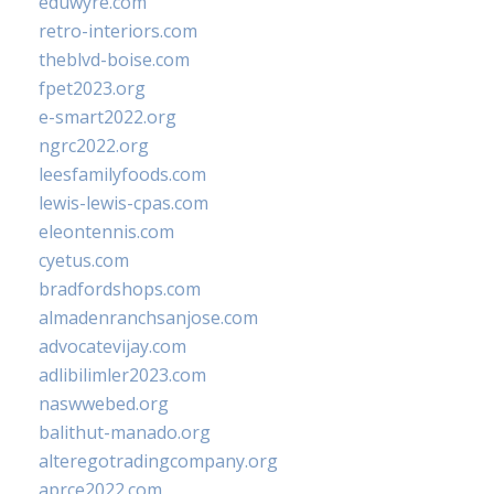
eduwyre.com
retro-interiors.com
theblvd-boise.com
fpet2023.org
e-smart2022.org
ngrc2022.org
leesfamilyfoods.com
lewis-lewis-cpas.com
eleontennis.com
cyetus.com
bradfordshops.com
almadenranchsanjose.com
advocatevijay.com
adlibilimler2023.com
naswwebed.org
balithut-manado.org
alteregotradingcompany.org
aprce2022.com