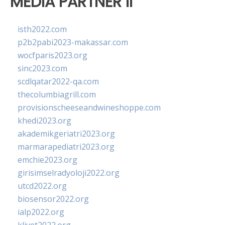
MEDIA PARTNER II
isth2022.com
p2b2pabi2023-makassar.com
wocfparis2023.org
sinc2023.com
scdlqatar2022-qa.com
thecolumbiagrill.com
provisionscheeseandwineshoppe.com
khedi2023.org
akademikgeriatri2023.org
marmarapediatri2023.org
emchie2023.org
girisimselradyoloji2022.org
utcd2022.org
biosensor2022.org
ialp2022.org