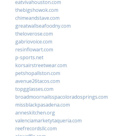
eatvivahouston.com
thebigshowok.com
chimeandstave.com
greatwallseafoodny.com
theloverose.com
gabriovoice.com
resinflowart.com
p-sports.net
korsairstreetwear.com
petshopallston.com
avenue26tacos.com
topgglasses.com
broadmoornailsspacoloradosprings.com
missblackpasadena.com
anneskitchen.org
valenciamarketytaqueria.com
reefrecordsllc.com