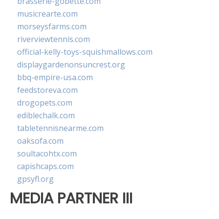
brasserie-gobette.com
musicrearte.com
morseysfarms.com
riverviewtennis.com
official-kelly-toys-squishmallows.com
displaygardenonsuncrest.org
bbq-empire-usa.com
feedstoreva.com
drogopets.com
ediblechalk.com
tabletennisnearme.com
oaksofa.com
soultacohtx.com
capishcaps.com
gpsyfl.org
MEDIA PARTNER III