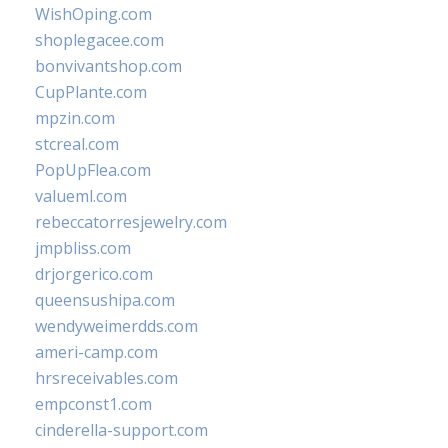
WishOping.com
shoplegacee.com
bonvivantshop.com
CupPlante.com
mpzin.com
stcreal.com
PopUpFlea.com
valueml.com
rebeccatorresjewelry.com
jmpbliss.com
drjorgerico.com
queensushipa.com
wendyweimerdds.com
ameri-camp.com
hrsreceivables.com
empconst1.com
cinderella-support.com