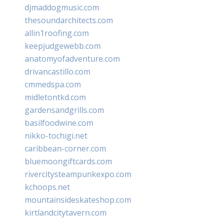
djmaddogmusic.com
thesoundarchitects.com
allin1roofing.com
keepjudgewebb.com
anatomyofadventure.com
drivancastillo.com
cmmedspa.com
midletontkd.com
gardensandgrills.com
basilfoodwine.com
nikko-tochigi.net
caribbean-corner.com
bluemoongiftcards.com
rivercitysteampunkexpo.com
kchoops.net
mountainsideskateshop.com
kirtlandcitytavern.com