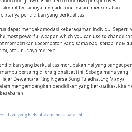
oration our growth is limited to our own perspectives.”
 stakeholder lainnya menjadi kunci dalam menciptakan
iptanya pendidikan yang berkualitas.
 harus dapat mengakomodasi keberagaman individu. Seperti 
 the most powerful weapon which you can use to change th
pat memberikan kesempatan yang sama bagi setiap individu
omi, atau budaya mereka.
ndidikan yang berkualitas merupakan hal yang sangat pen
ampu bersaing di era globalisasi ini. Sebagaimana yang
i Hajar Dewantara, “Ing Ngarsa Sung Tuladha, Ing Madya
dalam mengembangkan pendidikan yang berkualitas, kita h
 kesabaran.
endidikan yang berkualitas menurut para ahli