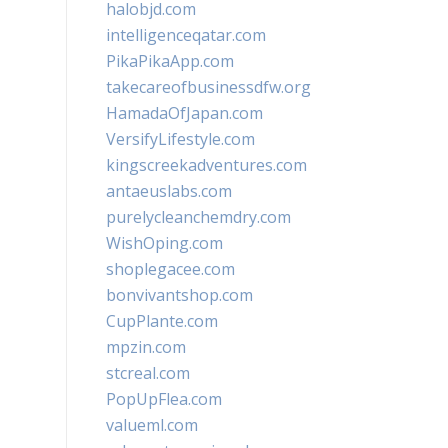
halobjd.com
intelligenceqatar.com
PikaPikaApp.com
takecareofbusinessdfw.org
HamadaOfJapan.com
VersifyLifestyle.com
kingscreekadventures.com
antaeuslabs.com
purelycleanchemdry.com
WishOping.com
shoplegacee.com
bonvivantshop.com
CupPlante.com
mpzin.com
stcreal.com
PopUpFlea.com
valueml.com