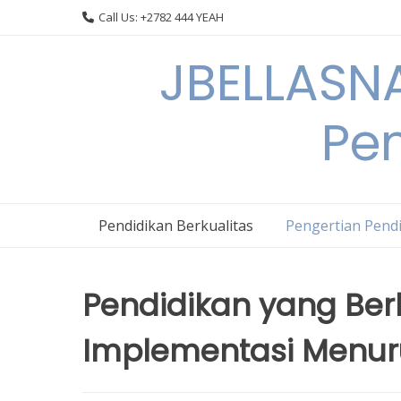
Skip
Call Us: +2782 444 YEAH
to
content
JBELLASNA
Pen
Pendidikan Berkualitas
Pengertian Pendi
Pendidikan yang Ber
Implementasi Menuru