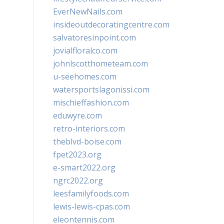
EverNewNails.com
insideoutdecoratingcentre.com
salvatoresinpoint.com
jovialfloralco.com
johnlscotthometeam.com
u-seehomes.com
watersportslagonissi.com
mischieffashion.com
eduwyre.com
retro-interiors.com
theblvd-boise.com
fpet2023.org
e-smart2022.org
ngrc2022.org
leesfamilyfoods.com
lewis-lewis-cpas.com
eleontennis.com