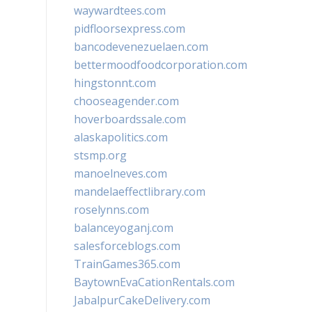
waywardtees.com
pidfloorsexpress.com
bancodevenezuelaen.com
bettermoodfoodcorporation.com
hingstonnt.com
chooseagender.com
hoverboardssale.com
alaskapolitics.com
stsmp.org
manoelneves.com
mandelaeffectlibrary.com
roselynns.com
balanceyoganj.com
salesforceblogs.com
TrainGames365.com
BaytownEvaCationRentals.com
JabalpurCakeDelivery.com