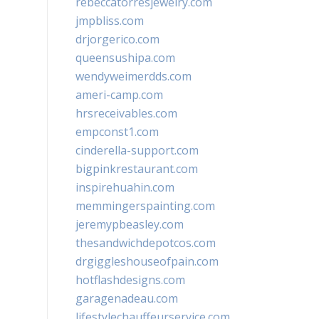
rebeccatorresjewelry.com
jmpbliss.com
drjorgerico.com
queensushipa.com
wendyweimerdds.com
ameri-camp.com
hrsreceivables.com
empconst1.com
cinderella-support.com
bigpinkrestaurant.com
inspirehuahin.com
memmingerspainting.com
jeremypbeasley.com
thesandwichdepotcos.com
drgiggleshouseofpain.com
hotflashdesigns.com
garagenadeau.com
lifestylechauffeurservice.com