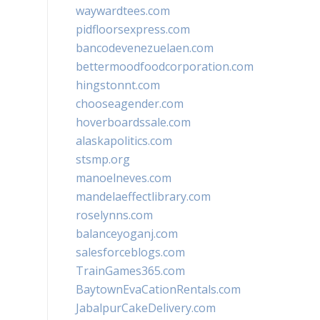
waywardtees.com
pidfloorsexpress.com
bancodevenezuelaen.com
bettermoodfoodcorporation.com
hingstonnt.com
chooseagender.com
hoverboardssale.com
alaskapolitics.com
stsmp.org
manoelneves.com
mandelaeffectlibrary.com
roselynns.com
balanceyoganj.com
salesforceblogs.com
TrainGames365.com
BaytownEvaCationRentals.com
JabalpurCakeDelivery.com