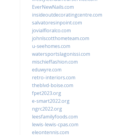
EverNewNails.com
insideoutdecoratingcentre.com
salvatoresinpoint.com
jovialfloralco.com
johnlscotthometeam.com
u-seehomes.com
watersportslagonissi.com
mischieffashion.com
eduwyre.com
retro-interiors.com
theblvd-boise.com
fpet2023.org
e-smart2022.org
ngrc2022.org
leesfamilyfoods.com
lewis-lewis-cpas.com
eleontennis.com