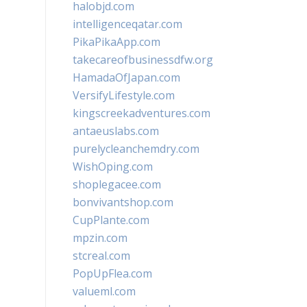
halobjd.com
intelligenceqatar.com
PikaPikaApp.com
takecareofbusinessdfw.org
HamadaOfJapan.com
VersifyLifestyle.com
kingscreekadventures.com
antaeuslabs.com
purelycleanchemdry.com
WishOping.com
shoplegacee.com
bonvivantshop.com
CupPlante.com
mpzin.com
stcreal.com
PopUpFlea.com
valueml.com