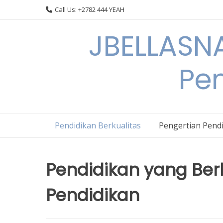
Skip
Call Us: +2782 444 YEAH
to
content
JBELLASNA
Pen
Pendidikan Berkualitas
Pengertian Pendi
Pendidikan yang Berku
Pendidikan