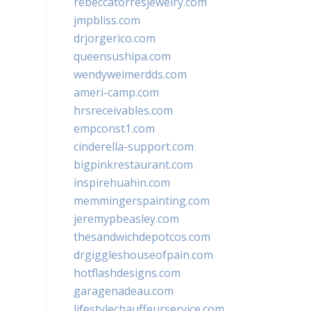
rebeccatorresjewelry.com
jmpbliss.com
drjorgerico.com
queensushipa.com
wendyweimerdds.com
ameri-camp.com
hrsreceivables.com
empconst1.com
cinderella-support.com
bigpinkrestaurant.com
inspirehuahin.com
memmingerspainting.com
jeremypbeasley.com
thesandwichdepotcos.com
drgiggleshouseofpain.com
hotflashdesigns.com
garagenadeau.com
lifestylechauffeurservice.com