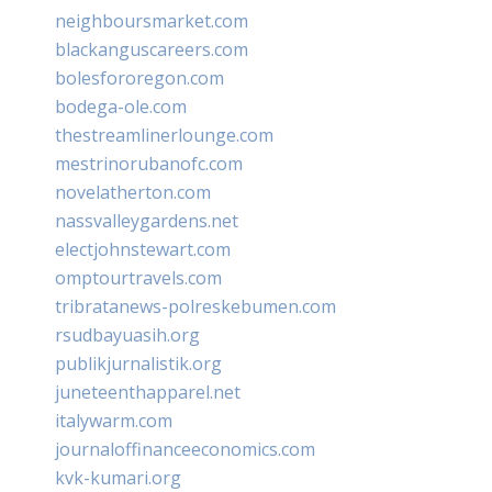
neighboursmarket.com
blackanguscareers.com
bolesfororegon.com
bodega-ole.com
thestreamlinerlounge.com
mestrinorubanofc.com
novelatherton.com
nassvalleygardens.net
electjohnstewart.com
omptourtravels.com
tribratanews-polreskebumen.com
rsudbayuasih.org
publikjurnalistik.org
juneteenthapparel.net
italywarm.com
journaloffinanceeconomics.com
kvk-kumari.org