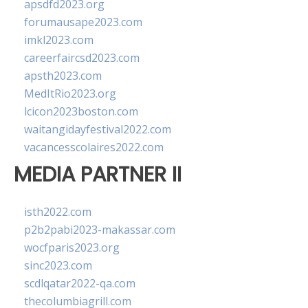
apsdfd2023.org
forumausape2023.com
imkl2023.com
careerfaircsd2023.com
apsth2023.com
MedItRio2023.org
lcicon2023boston.com
waitangidayfestival2022.com
vacancesscolaires2022.com
MEDIA PARTNER II
isth2022.com
p2b2pabi2023-makassar.com
wocfparis2023.org
sinc2023.com
scdlqatar2022-qa.com
thecolumbiagrill.com