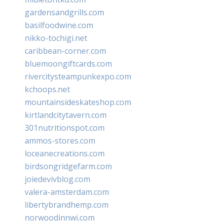
gardensandgrills.com
basilfoodwine.com
nikko-tochigi.net
caribbean-corner.com
bluemoongiftcards.com
rivercitysteampunkexpo.com
kchoops.net
mountainsideskateshop.com
kirtlandcitytavern.com
301nutritionspot.com
ammos-stores.com
loceanecreations.com
birdsongridgefarm.com
joiedevivblog.com
valera-amsterdam.com
libertybrandhemp.com
norwoodinnwi.com