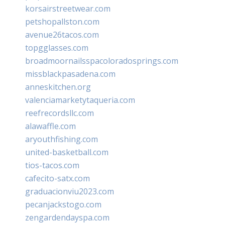
korsairstreetwear.com
petshopallston.com
avenue26tacos.com
topgglasses.com
broadmoornailsspacoloradosprings.com
missblackpasadena.com
anneskitchen.org
valenciamarketytaqueria.com
reefrecordsllc.com
alawaffle.com
aryouthfishing.com
united-basketball.com
tios-tacos.com
cafecito-satx.com
graduacionviu2023.com
pecanjackstogo.com
zengardendayspa.com