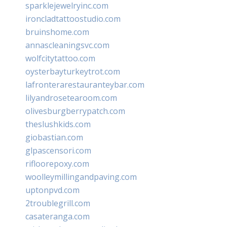
sparklejewelryinc.com
ironcladtattoostudio.com
bruinshome.com
annascleaningsvc.com
wolfcitytattoo.com
oysterbayturkeytrot.com
lafronterarestauranteybar.com
lilyandrosetearoom.com
olivesburgberrypatch.com
theslushkids.com
giobastian.com
glpascensori.com
rifloorepoxy.com
woolleymillingandpaving.com
uptonpvd.com
2troublegrill.com
casateranga.com