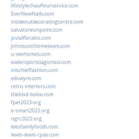
lifestylechauffeurservice.com
EverNewNails.com
insideoutdecoratingcentre.com
salvatoresinpoint.com
jovialfloralco.com
johnlscotthometeam.com
u-seehomes.com
watersportslagonissi.com
mischieffashion.com
eduwyre.com
retro-interiors.com
theblvd-boise.com
fpet2023.org
e-smart2022.org
ngrc2022.org
leesfamilyfoods.com
lewis-lewis-cpas.com