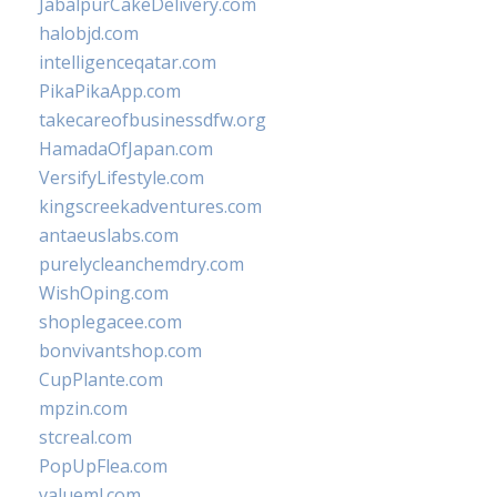
JabalpurCakeDelivery.com
halobjd.com
intelligenceqatar.com
PikaPikaApp.com
takecareofbusinessdfw.org
HamadaOfJapan.com
VersifyLifestyle.com
kingscreekadventures.com
antaeuslabs.com
purelycleanchemdry.com
WishOping.com
shoplegacee.com
bonvivantshop.com
CupPlante.com
mpzin.com
stcreal.com
PopUpFlea.com
valueml.com