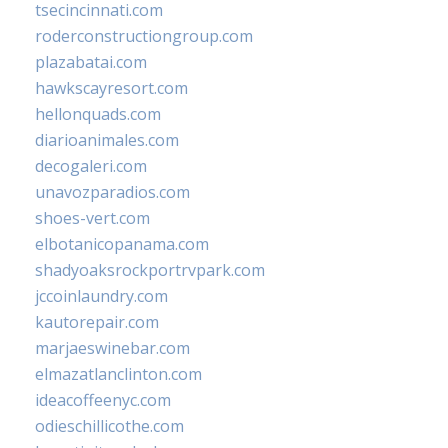
tsecincinnati.com
roderconstructiongroup.com
plazabatai.com
hawkscayresort.com
hellonquads.com
diarioanimales.com
decogaleri.com
unavozparadios.com
shoes-vert.com
elbotanicopanama.com
shadyoaksrockportrvpark.com
jccoinlaundry.com
kautorepair.com
marjaeswinebar.com
elmazatlanclinton.com
ideacoffeenyc.com
odieschillicothe.com