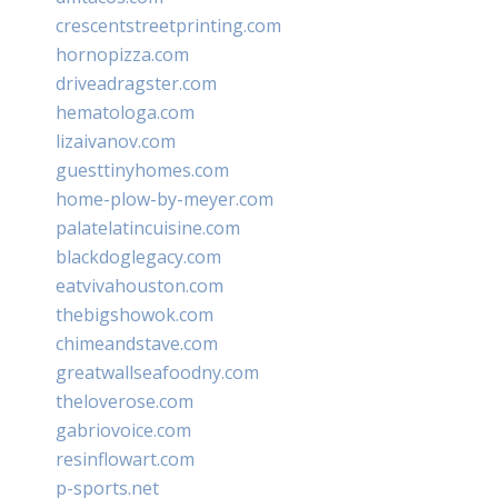
crescentstreetprinting.com
hornopizza.com
driveadragster.com
hematologa.com
lizaivanov.com
guesttinyhomes.com
home-plow-by-meyer.com
palatelatincuisine.com
blackdoglegacy.com
eatvivahouston.com
thebigshowok.com
chimeandstave.com
greatwallseafoodny.com
theloverose.com
gabriovoice.com
resinflowart.com
p-sports.net