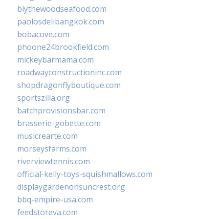
blythewoodseafood.com
paolosdelibangkok.com
bobacove.com
phoone24brookfield.com
mickeybarmama.com
roadwayconstructioninc.com
shopdragonflyboutique.com
sportszilla.org
batchprovisionsbar.com
brasserie-gobette.com
musicrearte.com
morseysfarms.com
riverviewtennis.com
official-kelly-toys-squishmallows.com
displaygardenonsuncrest.org
bbq-empire-usa.com
feedstoreva.com