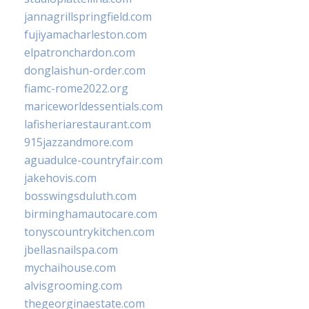
jannagrillspringfield.com
fujiyamacharleston.com
elpatronchardon.com
donglaishun-order.com
fiamc-rome2022.org
mariceworldessentials.com
lafisheriarestaurant.com
915jazzandmore.com
aguadulce-countryfair.com
jakehovis.com
bosswingsduluth.com
birminghamautocare.com
tonyscountrykitchen.com
jbellasnailspa.com
mychaihouse.com
alvisgrooming.com
thegeorginaestate.com