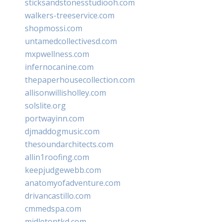
sticksandstonesstudiooh.com
walkers-treeservice.com
shopmossi.com
untamedcollectivesd.com
mxpwellness.com
infernocanine.com
thepaperhousecollection.com
allisonwillisholley.com
solslite.org
portwayinn.com
djmaddogmusic.com
thesoundarchitects.com
allin1roofing.com
keepjudgewebb.com
anatomyofadventure.com
drivancastillo.com
cmmedspa.com
midletontkd.com