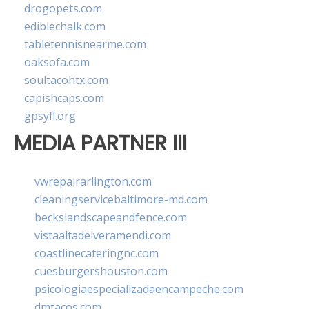
drogopets.com
ediblechalk.com
tabletennisnearme.com
oaksofa.com
soultacohtx.com
capishcaps.com
gpsyfl.org
MEDIA PARTNER III
vwrepairarlington.com
cleaningservicebaltimore-md.com
beckslandscapeandfence.com
vistaaltadelveramendi.com
coastlinecateringnc.com
cuesburgershouston.com
psicologiaespecializadaencampeche.com
dmtacos.com