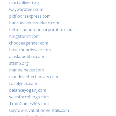
marianlives.org
waywardtees.com
pidfloorsexpress.com
bancodevenezuelaen.com
bettermoodfoodcorporation.com
hingstonnt.com
chooseagender.com
hoverboardssale.com
alaskapolitics.com
stsmp.org
manoelneves.com
mandelaeffectlibrary.com
roselynns.com
balanceyoganj.com
salesforceblogs.com
TrainGames365.com
BaytownEvaCationRentals.com