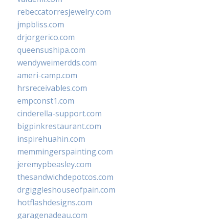
rebeccatorresjewelry.com
jmpbliss.com
drjorgerico.com
queensushipa.com
wendyweimerdds.com
ameri-camp.com
hrsreceivables.com
empconst1.com
cinderella-support.com
bigpinkrestaurant.com
inspirehuahin.com
memmingerspainting.com
jeremypbeasley.com
thesandwichdepotcos.com
drgiggleshouseofpain.com
hotflashdesigns.com
garagenadeau.com