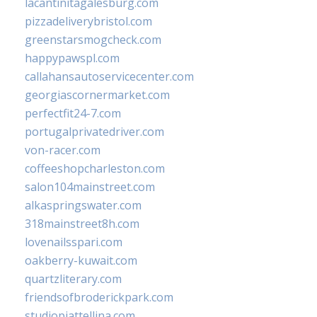
lacantinitagalesburg.com
pizzadeliverybristol.com
greenstarsmogcheck.com
happypawspl.com
callahansautoservicecenter.com
georgiascornermarket.com
perfectfit24-7.com
portugalprivatedriver.com
von-racer.com
coffeeshopcharleston.com
salon104mainstreet.com
alkaspringswater.com
318mainstreet8h.com
lovenailsspari.com
oakberry-kuwait.com
quartzliterary.com
friendsofbroderickpark.com
studiopiattellina.com