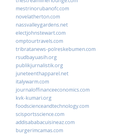
thestreamlinerlounge.com
mestrinorubanofc.com
novelatherton.com
nassvalleygardens.net
electjohnstewart.com
omptourtravels.com
tribratanews-polreskebumen.com
rsudbayuasih.org
publikjurnalistik.org
juneteenthapparel.net
italywarm.com
journaloffinanceeconomics.com
kvk-kumari.org
foodscienceandtechnology.com
scisportsscience.com
addisababacuisineaz.com
burgerimcamas.com