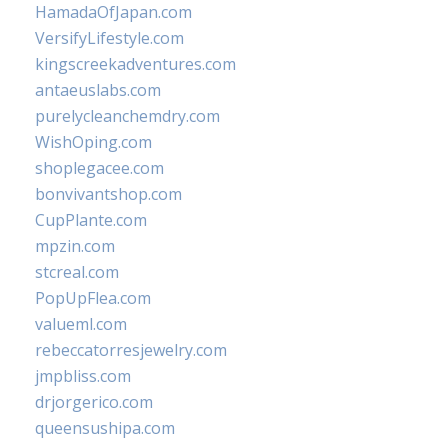
HamadaOfJapan.com
VersifyLifestyle.com
kingscreekadventures.com
antaeuslabs.com
purelycleanchemdry.com
WishOping.com
shoplegacee.com
bonvivantshop.com
CupPlante.com
mpzin.com
stcreal.com
PopUpFlea.com
valueml.com
rebeccatorresjewelry.com
jmpbliss.com
drjorgerico.com
queensushipa.com