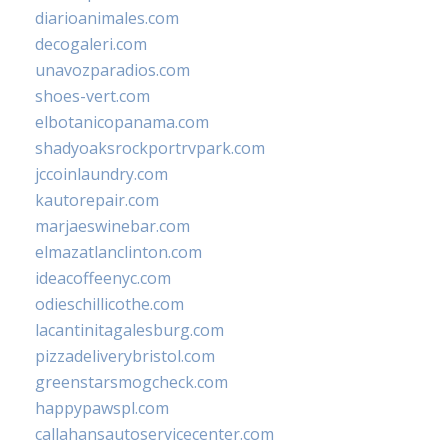
diarioanimales.com
decogaleri.com
unavozparadios.com
shoes-vert.com
elbotanicopanama.com
shadyoaksrockportrvpark.com
jccoinlaundry.com
kautorepair.com
marjaeswinebar.com
elmazatlanclinton.com
ideacoffeenyc.com
odieschillicothe.com
lacantinitagalesburg.com
pizzadeliverybristol.com
greenstarsmogcheck.com
happypawspl.com
callahansautoservicecenter.com