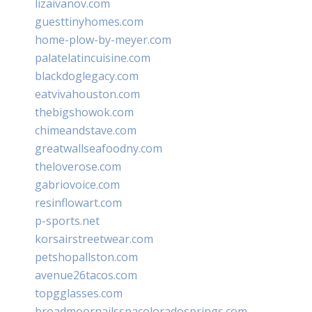
lizaivanov.com
guesttinyhomes.com
home-plow-by-meyer.com
palatelatincuisine.com
blackdoglegacy.com
eatvivahouston.com
thebigshowok.com
chimeandstave.com
greatwallseafoodny.com
theloverose.com
gabriovoice.com
resinflowart.com
p-sports.net
korsairstreetwear.com
petshopallston.com
avenue26tacos.com
topgglasses.com
broadmoornailsspacoloradosprings.com