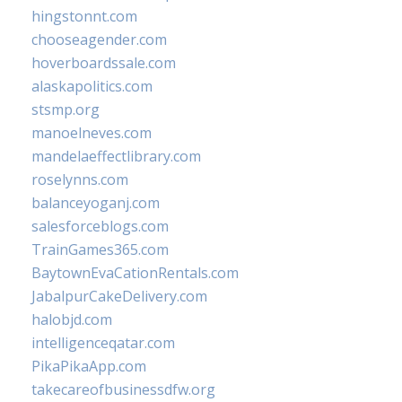
hingstonnt.com
chooseagender.com
hoverboardssale.com
alaskapolitics.com
stsmp.org
manoelneves.com
mandelaeffectlibrary.com
roselynns.com
balanceyoganj.com
salesforceblogs.com
TrainGames365.com
BaytownEvaCationRentals.com
JabalpurCakeDelivery.com
halobjd.com
intelligenceqatar.com
PikaPikaApp.com
takecareofbusinessdfw.org