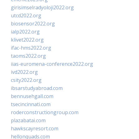
girisimselradyoloji2022.org
utcd2022.org
biosensor2022.org
ialp2022.org
klivet2022.org
ifac-hms2022.org
taoms2022.org
iias-euromena-conference2022.org
ivd2022.org
csity2022.org
ibsarstudyabroad.com
bennusehgall.com
tsecincinnati.com
roderconstructiongroup.com
plazabatai.com
hawkscayresort.com
hellonquads.com