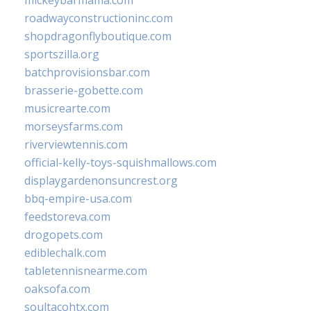
mickeybarmama.com
roadwayconstructioninc.com
shopdragonflyboutique.com
sportszilla.org
batchprovisionsbar.com
brasserie-gobette.com
musicrearte.com
morseysfarms.com
riverviewtennis.com
official-kelly-toys-squishmallows.com
displaygardenonsuncrest.org
bbq-empire-usa.com
feedstoreva.com
drogopets.com
ediblechalk.com
tabletennisnearme.com
oaksofa.com
soultacohtx.com