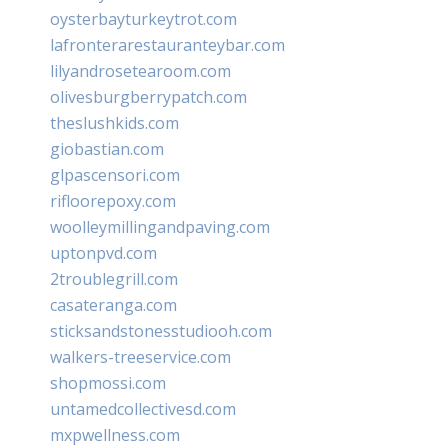
oysterbayturkeytrot.com
lafronterarestauranteybar.com
lilyandrosetearoom.com
olivesburgberrypatch.com
theslushkids.com
giobastian.com
glpascensori.com
rifloorepoxy.com
woolleymillingandpaving.com
uptonpvd.com
2troublegrill.com
casateranga.com
sticksandstonesstudiooh.com
walkers-treeservice.com
shopmossi.com
untamedcollectivesd.com
mxpwellness.com