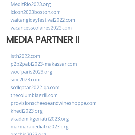
MedItRio2023.org
lcicon2023boston.com
waitangidayfestival2022.com
vacancesscolaires2022.com
MEDIA PARTNER II
isth2022.com
p2b2pabi2023-makassar.com
wocfparis2023.org
sinc2023.com
scdlqatar2022-qa.com
thecolumbiagrill.com
provisionscheeseandwineshoppe.com
khedi2023.org
akademikgeriatri2023.org
marmarapediatri2023.org
emchie2023.org