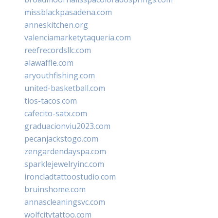
missblackpasadena.com
anneskitchen.org
valenciamarketytaqueria.com
reefrecordsllc.com
alawaffle.com
aryouthfishing.com
united-basketball.com
tios-tacos.com
cafecito-satx.com
graduacionviu2023.com
pecanjackstogo.com
zengardendayspa.com
sparklejewelryinc.com
ironcladtattoostudio.com
bruinshome.com
annascleaningsvc.com
wolfcitytattoo.com