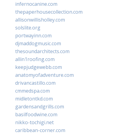
infernocanine.com
thepaperhousecollection.com
allisonwillisholley.com
solslite.org
portwayinn.com
djmaddogmusic.com
thesoundarchitects.com
allin1roofing.com
keepjudgewebb.com
anatomyofadventure.com
drivancastillo.com
cmmedspa.com
midletontkd.com
gardensandgrills.com
basilfoodwine.com
nikko-tochigi.net
caribbean-corner.com