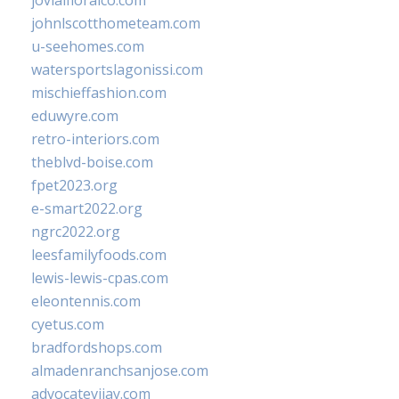
jovialfloralco.com
johnlscotthometeam.com
u-seehomes.com
watersportslagonissi.com
mischieffashion.com
eduwyre.com
retro-interiors.com
theblvd-boise.com
fpet2023.org
e-smart2022.org
ngrc2022.org
leesfamilyfoods.com
lewis-lewis-cpas.com
eleontennis.com
cyetus.com
bradfordshops.com
almadenranchsanjose.com
advocatevijay.com