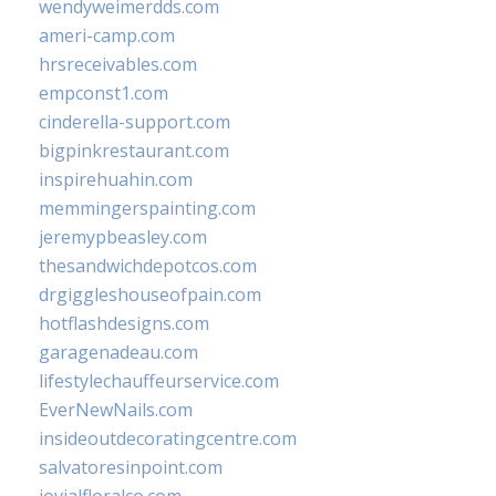
wendyweimerdds.com
ameri-camp.com
hrsreceivables.com
empconst1.com
cinderella-support.com
bigpinkrestaurant.com
inspirehuahin.com
memmingerspainting.com
jeremypbeasley.com
thesandwichdepotcos.com
drgiggleshouseofpain.com
hotflashdesigns.com
garagenadeau.com
lifestylechauffeurservice.com
EverNewNails.com
insideoutdecoratingcentre.com
salvatoresinpoint.com