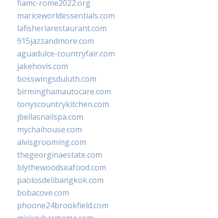
fiamc-rome2022.org
mariceworldessentials.com
lafisheriarestaurant.com
915jazzandmore.com
aguadulce-countryfair.com
jakehovis.com
bosswingsduluth.com
birminghamautocare.com
tonyscountrykitchen.com
jbellasnailspa.com
mychaihouse.com
alvisgrooming.com
thegeorginaestate.com
blythewoodseafood.com
paolosdelibangkok.com
bobacove.com
phoone24brookfield.com