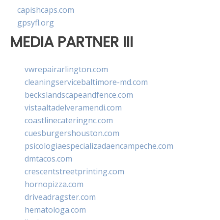
capishcaps.com
gpsyfl.org
MEDIA PARTNER III
vwrepairarlington.com
cleaningservicebaltimore-md.com
beckslandscapeandfence.com
vistaaltadelveramendi.com
coastlinecateringnc.com
cuesburgershouston.com
psicologiaespecializadaencampeche.com
dmtacos.com
crescentstreetprinting.com
hornopizza.com
driveadragster.com
hematologa.com