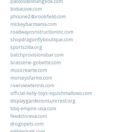
paolosdelibangkok.com
bobacove.com
phoone24brookfield.com
mickeybarmama.com
roadwayconstructioninc.com
shopdragonflyboutique.com
sportszilla.org
batchprovisionsbar.com
brasserie-gobette.com
musicrearte.com
morseysfarms.com
riverviewtennis.com
official-kelly-toys-squishmallows.com
displaygardenonsuncrest.org
bbq-empire-usa.com
feedstoreva.com
drogopets.com
ediblechalk.com