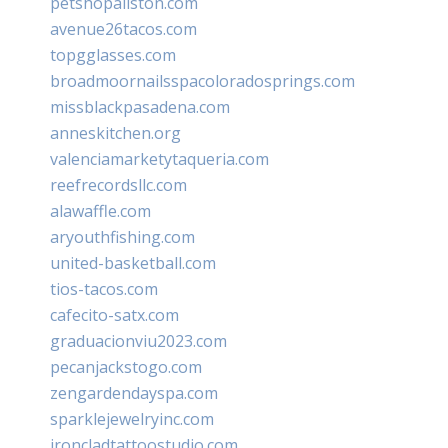
petshopallston.com
avenue26tacos.com
topgglasses.com
broadmoornailsspacoloradosprings.com
missblackpasadena.com
anneskitchen.org
valenciamarketytaqueria.com
reefrecordsllc.com
alawaffle.com
aryouthfishing.com
united-basketball.com
tios-tacos.com
cafecito-satx.com
graduacionviu2023.com
pecanjackstogo.com
zengardendayspa.com
sparklejewelryinc.com
ironcladtattoostudio.com