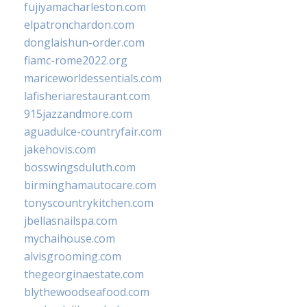
fujiyamacharleston.com
elpatronchardon.com
donglaishun-order.com
fiamc-rome2022.org
mariceworldessentials.com
lafisheriarestaurant.com
915jazzandmore.com
aguadulce-countryfair.com
jakehovis.com
bosswingsduluth.com
birminghamautocare.com
tonyscountrykitchen.com
jbellasnailspa.com
mychaihouse.com
alvisgrooming.com
thegeorginaestate.com
blythewoodseafood.com