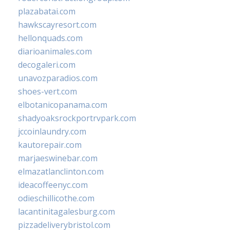
plazabatai.com
hawkscayresort.com
hellonquads.com
diarioanimales.com
decogaleri.com
unavozparadios.com
shoes-vert.com
elbotanicopanama.com
shadyoaksrockportrvpark.com
jccoinlaundry.com
kautorepair.com
marjaeswinebar.com
elmazatlanclinton.com
ideacoffeenyc.com
odieschillicothe.com
lacantinitagalesburg.com
pizzadeliverybristol.com