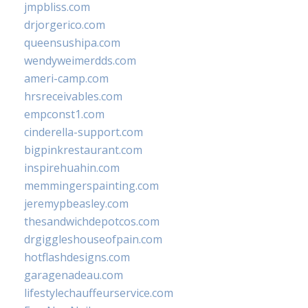
jmpbliss.com
drjorgerico.com
queensushipa.com
wendyweimerdds.com
ameri-camp.com
hrsreceivables.com
empconst1.com
cinderella-support.com
bigpinkrestaurant.com
inspirehuahin.com
memmingerspainting.com
jeremypbeasley.com
thesandwichdepotcos.com
drgiggleshouseofpain.com
hotflashdesigns.com
garagenadeau.com
lifestylechauffeurservice.com