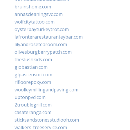
bruinshome.com
annascleaningsvc.com
wolfcitytattoo.com
oysterbayturkeytrot.com
lafronterarestauranteybar.com
lilyandrosetearoom.com
olivesburgberrypatch.com
theslushkids.com
giobastian.com
glpascensori.com
rifloorepoxy.com
woolleymillingandpaving.com
uptonpvd.com
2troublegrill.com
casateranga.com
sticksandstonesstudiooh.com
walkers-treeservice.com