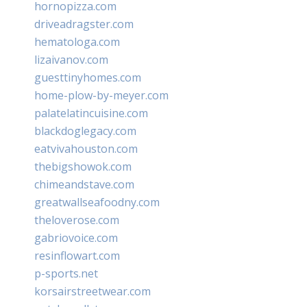
hornopizza.com
driveadragster.com
hematologa.com
lizaivanov.com
guesttinyhomes.com
home-plow-by-meyer.com
palatelatincuisine.com
blackdoglegacy.com
eatvivahouston.com
thebigshowok.com
chimeandstave.com
greatwallseafoodny.com
theloverose.com
gabriovoice.com
resinflowart.com
p-sports.net
korsairstreetwear.com