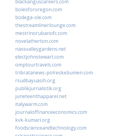
blackanguscareers.com
bolesfororegon.com
bodega-ole.com
thestreamlinerlounge.com
mestrinorubanofc.com
novelatherton.com
nassvalleygardens.net
electjohnstewart.com
omptourtravels.com
tribratanews-polreskebumen.com
rsudbayuasih.org
publikjurnalistik.org
juneteenthapparel.net
italywarm.com
journaloffinanceeconomics.com
kvk-kumari.org
foodscienceandtechnology.com
scisportsscience.com