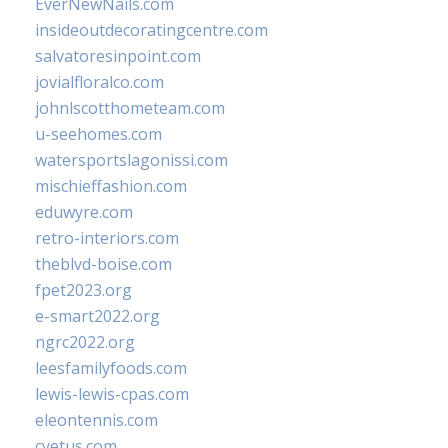
EverNewNails.com
insideoutdecoratingcentre.com
salvatoresinpoint.com
jovialfloralco.com
johnlscotthometeam.com
u-seehomes.com
watersportslagonissi.com
mischieffashion.com
eduwyre.com
retro-interiors.com
theblvd-boise.com
fpet2023.org
e-smart2022.org
ngrc2022.org
leesfamilyfoods.com
lewis-lewis-cpas.com
eleontennis.com
cyetus.com