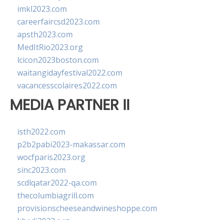
imkl2023.com
careerfaircsd2023.com
apsth2023.com
MedItRio2023.org
lcicon2023boston.com
waitangidayfestival2022.com
vacancesscolaires2022.com
MEDIA PARTNER II
isth2022.com
p2b2pabi2023-makassar.com
wocfparis2023.org
sinc2023.com
scdlqatar2022-qa.com
thecolumbiagrill.com
provisionscheeseandwineshoppe.com