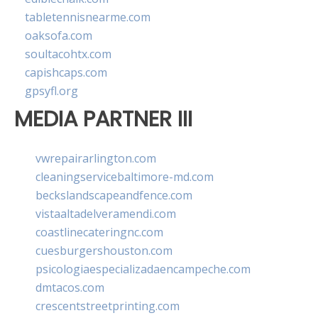
tabletennisnearme.com
oaksofa.com
soultacohtx.com
capishcaps.com
gpsyfl.org
MEDIA PARTNER III
vwrepairarlington.com
cleaningservicebaltimore-md.com
beckslandscapeandfence.com
vistaaltadelveramendi.com
coastlinecateringnc.com
cuesburgershouston.com
psicologiaespecializadaencampeche.com
dmtacos.com
crescentstreetprinting.com