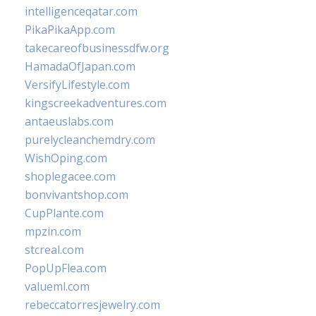
intelligenceqatar.com
PikaPikaApp.com
takecareofbusinessdfw.org
HamadaOfJapan.com
VersifyLifestyle.com
kingscreekadventures.com
antaeuslabs.com
purelycleanchemdry.com
WishOping.com
shoplegacee.com
bonvivantshop.com
CupPlante.com
mpzin.com
stcreal.com
PopUpFlea.com
valueml.com
rebeccatorresjewelry.com