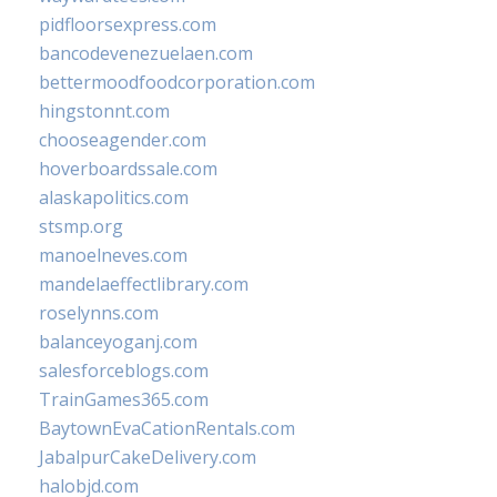
pidfloorsexpress.com
bancodevenezuelaen.com
bettermoodfoodcorporation.com
hingstonnt.com
chooseagender.com
hoverboardssale.com
alaskapolitics.com
stsmp.org
manoelneves.com
mandelaeffectlibrary.com
roselynns.com
balanceyoganj.com
salesforceblogs.com
TrainGames365.com
BaytownEvaCationRentals.com
JabalpurCakeDelivery.com
halobjd.com