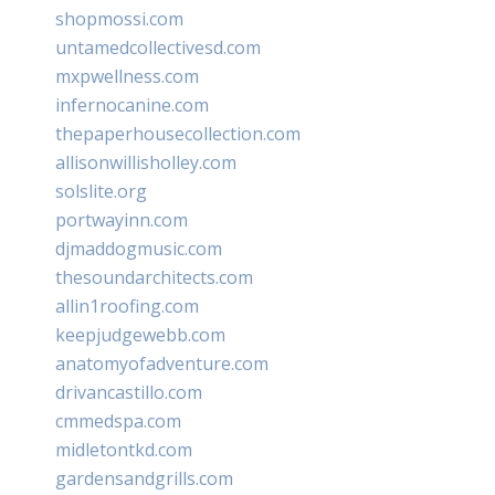
shopmossi.com
untamedcollectivesd.com
mxpwellness.com
infernocanine.com
thepaperhousecollection.com
allisonwillisholley.com
solslite.org
portwayinn.com
djmaddogmusic.com
thesoundarchitects.com
allin1roofing.com
keepjudgewebb.com
anatomyofadventure.com
drivancastillo.com
cmmedspa.com
midletontkd.com
gardensandgrills.com