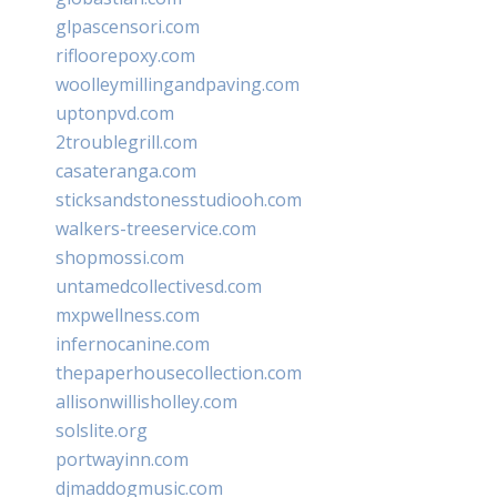
glpascensori.com
rifloorepoxy.com
woolleymillingandpaving.com
uptonpvd.com
2troublegrill.com
casateranga.com
sticksandstonesstudiooh.com
walkers-treeservice.com
shopmossi.com
untamedcollectivesd.com
mxpwellness.com
infernocanine.com
thepaperhousecollection.com
allisonwillisholley.com
solslite.org
portwayinn.com
djmaddogmusic.com