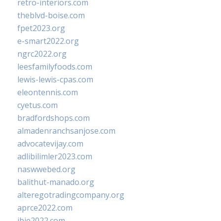
retro-interiors.com
theblvd-boise.com
fpet2023.org
e-smart2022.org
ngrc2022.org
leesfamilyfoods.com
lewis-lewis-cpas.com
eleontennis.com
cyetus.com
bradfordshops.com
almadenranchsanjose.com
advocatevijay.com
adlibilimler2023.com
naswwebed.org
balithut-manado.org
alteregotradingcompany.org
aprce2022.com
ibie2022.com