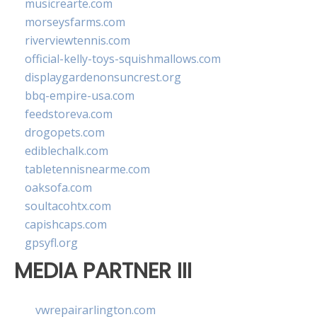
musicrearte.com
morseysfarms.com
riverviewtennis.com
official-kelly-toys-squishmallows.com
displaygardenonsuncrest.org
bbq-empire-usa.com
feedstoreva.com
drogopets.com
ediblechalk.com
tabletennisnearme.com
oaksofa.com
soultacohtx.com
capishcaps.com
gpsyfl.org
MEDIA PARTNER III
vwrepairarlington.com