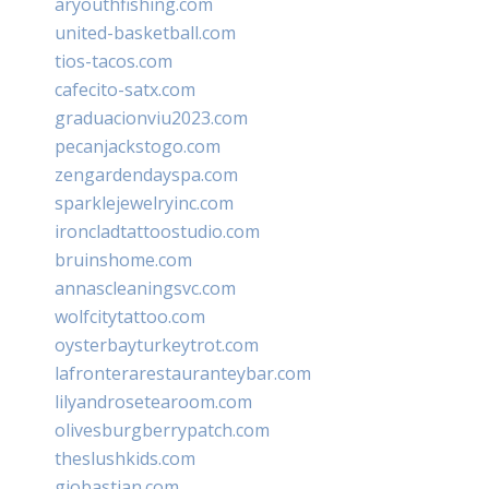
aryouthfishing.com
united-basketball.com
tios-tacos.com
cafecito-satx.com
graduacionviu2023.com
pecanjackstogo.com
zengardendayspa.com
sparklejewelryinc.com
ironcladtattoostudio.com
bruinshome.com
annascleaningsvc.com
wolfcitytattoo.com
oysterbayturkeytrot.com
lafronterarestauranteybar.com
lilyandrosetearoom.com
olivesburgberrypatch.com
theslushkids.com
giobastian.com