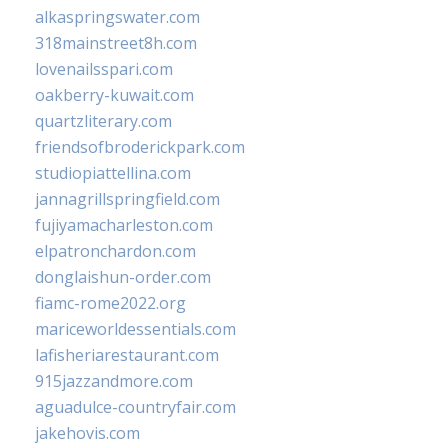
alkaspringswater.com
318mainstreet8h.com
lovenailsspari.com
oakberry-kuwait.com
quartzliterary.com
friendsofbroderickpark.com
studiopiattellina.com
jannagrillspringfield.com
fujiyamacharleston.com
elpatronchardon.com
donglaishun-order.com
fiamc-rome2022.org
mariceworldessentials.com
lafisheriarestaurant.com
915jazzandmore.com
aguadulce-countryfair.com
jakehovis.com