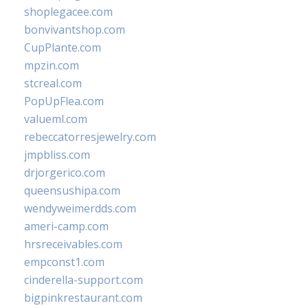
shoplegacee.com
bonvivantshop.com
CupPlante.com
mpzin.com
stcreal.com
PopUpFlea.com
valueml.com
rebeccatorresjewelry.com
jmpbliss.com
drjorgerico.com
queensushipa.com
wendyweimerdds.com
ameri-camp.com
hrsreceivables.com
empconst1.com
cinderella-support.com
bigpinkrestaurant.com