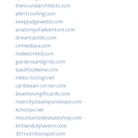
thesoundarchitects.com
allin1roofing.com
keepjudgewebb.com
anatomyofadventure.com
drivancastillo.com
cmmedspa.com
midletontkd.com
gardensandgrills.com
basilfoodwine.com
nikko-tochigi.net
caribbean-corner.com
bluemoongiftcards.com
rivercitysteampunkexpo.com
kchoops.net
mountainsideskateshop.com
kirtlandcitytavern.com
301nutritionspot.com