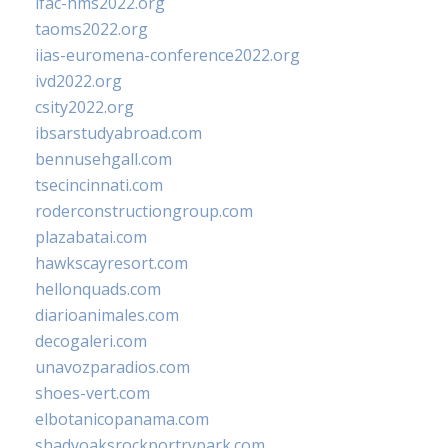
ifac-hms2022.org
taoms2022.org
iias-euromena-conference2022.org
ivd2022.org
csity2022.org
ibsarstudyabroad.com
bennusehgall.com
tsecincinnati.com
roderconstructiongroup.com
plazabatai.com
hawkscayresort.com
hellonquads.com
diarioanimales.com
decogaleri.com
unavozparadios.com
shoes-vert.com
elbotanicopanama.com
shadyoaksrockportrvpark.com