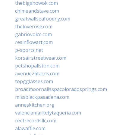
thebigshowok.com
chimeandstave.com
greatwallseafoodny.com
theloverose.com
gabriovoice.com
resinflowart.com
p-sports.net
korsairstreetwear.com
petshopallston.com
avenue26tacos.com
topgglasses.com
broadmoornailsspacoloradosprings.com
missblackpasadena.com
anneskitchen.org
valenciamarketytaqueria.com
reefrecordsllc.com
alawaffle.com