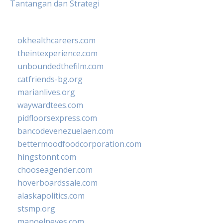
Tantangan dan Strategi
okhealthcareers.com
theintexperience.com
unboundedthefilm.com
catfriends-bg.org
marianlives.org
waywardtees.com
pidfloorsexpress.com
bancodevenezuelaen.com
bettermoodfoodcorporation.com
hingstonnt.com
chooseagender.com
hoverboardssale.com
alaskapolitics.com
stsmp.org
manoelneves.com