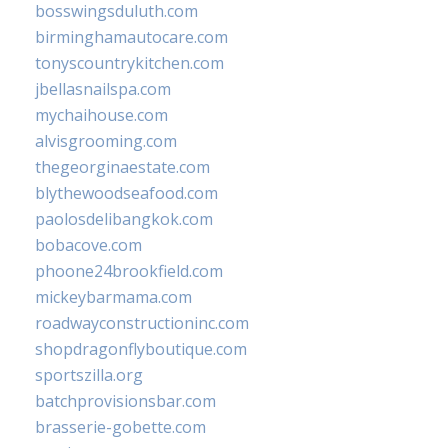
bosswingsduluth.com
birminghamautocare.com
tonyscountrykitchen.com
jbellasnailspa.com
mychaihouse.com
alvisgrooming.com
thegeorginaestate.com
blythewoodseafood.com
paolosdelibangkok.com
bobacove.com
phoone24brookfield.com
mickeybarmama.com
roadwayconstructioninc.com
shopdragonflyboutique.com
sportszilla.org
batchprovisionsbar.com
brasserie-gobette.com