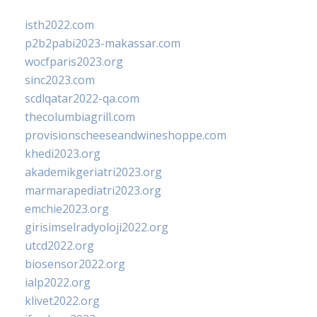
isth2022.com
p2b2pabi2023-makassar.com
wocfparis2023.org
sinc2023.com
scdlqatar2022-qa.com
thecolumbiagrill.com
provisionscheeseandwineshoppe.com
khedi2023.org
akademikgeriatri2023.org
marmarapediatri2023.org
emchie2023.org
girisimselradyoloji2022.org
utcd2022.org
biosensor2022.org
ialp2022.org
klivet2022.org