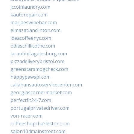
jccoinlaundry.com
kautorepair.com
marjaeswinebar.com
elmazatlanclinton.com
ideacoffeenyc.com
odieschillicothe.com
lacantinitagalesburg.com
pizzadeliverybristol.com
greenstarsmogcheck.com
happypawspl.com
callahansautoservicecenter.com
georgiascornermarket.com
perfectfit24-7.com
portugalprivatedriver.com
von-racer.com
coffeeshopcharleston.com
salon104mainstreet.com