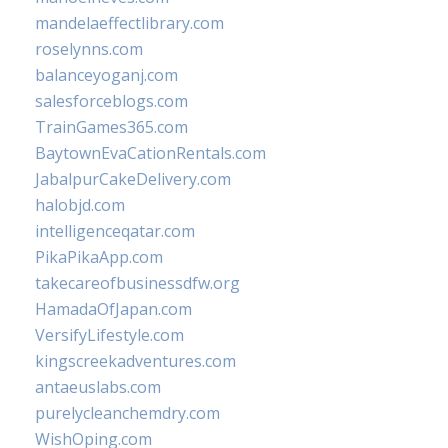
mandelaeffectlibrary.com
roselynns.com
balanceyoganj.com
salesforceblogs.com
TrainGames365.com
BaytownEvaCationRentals.com
JabalpurCakeDelivery.com
halobjd.com
intelligenceqatar.com
PikaPikaApp.com
takecareofbusinessdfw.org
HamadaOfJapan.com
VersifyLifestyle.com
kingscreekadventures.com
antaeuslabs.com
purelycleanchemdry.com
WishOping.com