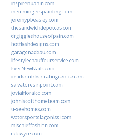
inspirehuahin.com
memmingerspainting.com
jeremypbeasley.com
thesandwichdepotcos.com
drgiggleshouseofpain.com
hotflashdesigns.com
garagenadeau.com
lifestylechauffeurservice.com
EverNewNails.com
insideoutdecoratingcentre.com
salvatoresinpoint.com
jovialfloralco.com
johnlscotthometeam.com
u-seehomes.com
watersportslagonissi.com
mischieffashion.com
eduwyre.com