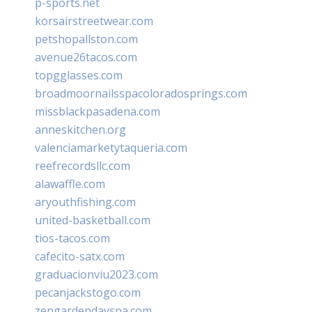
p-sports.net
korsairstreetwear.com
petshopallston.com
avenue26tacos.com
topgglasses.com
broadmoornailsspacoloradosprings.com
missblackpasadena.com
anneskitchen.org
valenciamarketytaqueria.com
reefrecordsllc.com
alawaffle.com
aryouthfishing.com
united-basketball.com
tios-tacos.com
cafecito-satx.com
graduacionviu2023.com
pecanjackstogo.com
zengardendayspa.com