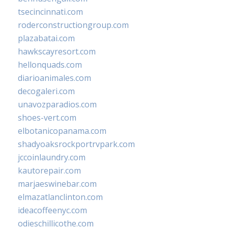
tsecincinnati.com
roderconstructiongroup.com
plazabatai.com
hawkscayresort.com
hellonquads.com
diarioanimales.com
decogaleri.com
unavozparadios.com
shoes-vert.com
elbotanicopanama.com
shadyoaksrockportrvpark.com
jccoinlaundry.com
kautorepair.com
marjaeswinebar.com
elmazatlanclinton.com
ideacoffeenyc.com
odieschillicothe.com