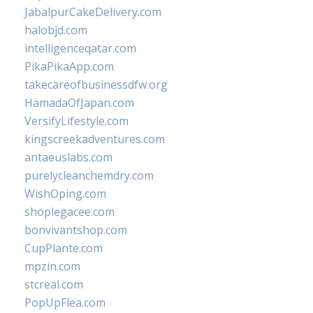
JabalpurCakeDelivery.com
halobjd.com
intelligenceqatar.com
PikaPikaApp.com
takecareofbusinessdfw.org
HamadaOfJapan.com
VersifyLifestyle.com
kingscreekadventures.com
antaeuslabs.com
purelycleanchemdry.com
WishOping.com
shoplegacee.com
bonvivantshop.com
CupPlante.com
mpzin.com
stcreal.com
PopUpFlea.com