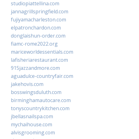
studiopiattellina.com
jannagrillspringfield.com
fujiyamacharleston.com
elpatronchardon.com
donglaishun-order.com
fiamc-rome2022.org
mariceworldessentials.com
lafisheriarestaurant.com
915jazzandmore.com
aguadulce-countryfair.com
jakehovis.com
bosswingsduluth.com
birminghamautocare.com
tonyscountrykitchen.com
jbellasnailspa.com
mychaihouse.com
alvisgrooming.com