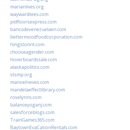
marianlives.org
waywardtees.com
pidfloorsexpress.com
bancodevenezuelaen.com
bettermoodfoodcorporation.com
hingstonnt.com
chooseagender.com
hoverboardssale.com
alaskapolitics.com
stsmp.org
manoelneves.com
mandelaeffectlibrary.com
roselynns.com
balanceyoganj.com
salesforceblogs.com
TrainGames365.com
BaytownEvaCationRentals.com