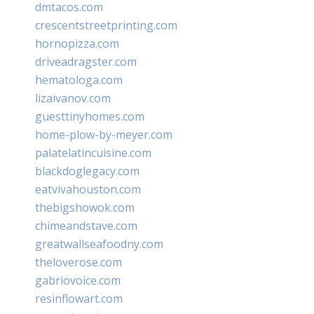
dmtacos.com
crescentstreetprinting.com
hornopizza.com
driveadragster.com
hematologa.com
lizaivanov.com
guesttinyhomes.com
home-plow-by-meyer.com
palatelatincuisine.com
blackdoglegacy.com
eatvivahouston.com
thebigshowok.com
chimeandstave.com
greatwallseafoodny.com
theloverose.com
gabriovoice.com
resinflowart.com