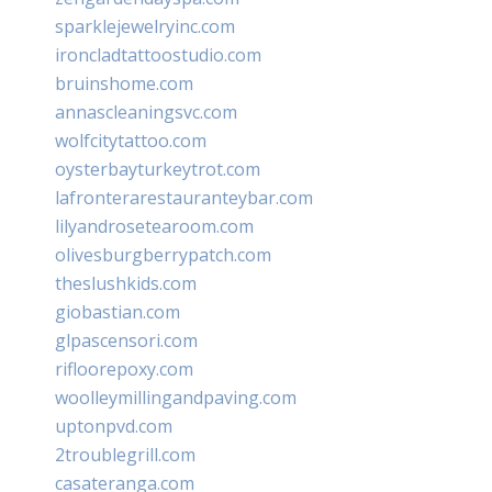
sparklejewelryinc.com
ironcladtattoostudio.com
bruinshome.com
annascleaningsvc.com
wolfcitytattoo.com
oysterbayturkeytrot.com
lafronterarestauranteybar.com
lilyandrosetearoom.com
olivesburgberrypatch.com
theslushkids.com
giobastian.com
glpascensori.com
rifloorepoxy.com
woolleymillingandpaving.com
uptonpvd.com
2troublegrill.com
casateranga.com