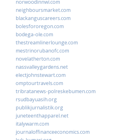
norwoodinnwi.com
neighboursmarket.com
blackanguscareers.com
bolesfororegon.com
bodega-ole.com
thestreamlinerlounge.com
mestrinorubanofc.com
novelatherton.com
nassvalleygardens.net
electjohnstewart.com
omptourtravels.com
tribratanews-polreskebumen.com
rsudbayuasih.org
publikjurnalistik.org
juneteenthapparel.net
italywarm.com
journaloffinanceeconomics.com
kvk-kumari.org