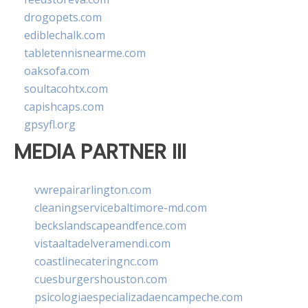
drogopets.com
ediblechalk.com
tabletennisnearme.com
oaksofa.com
soultacohtx.com
capishcaps.com
gpsyfl.org
MEDIA PARTNER III
vwrepairarlington.com
cleaningservicebaltimore-md.com
beckslandscapeandfence.com
vistaaltadelveramendi.com
coastlinecateringnc.com
cuesburgershouston.com
psicologiaespecializadaencampeche.com