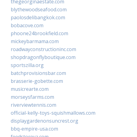
thegeorginaestate.com
blythewoodseafood.com
paolosdelibangkok.com
bobacove.com
phoone24brookfield.com
mickeybarmama.com
roadwayconstructioninc.com
shopdragonflyboutique.com
sportszilla.org
batchprovisionsbar.com
brasserie-gobette.com
musicrearte.com
morseysfarms.com
riverviewtennis.com
official-kelly-toys-squishmallows.com
displaygardenonsuncrest.org
bbq-empire-usa.com
feedstoreva.com