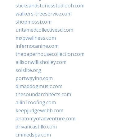
sticksandstonesstudiooh.com
walkers-treeservice.com
shopmossi.com
untamedcollectivesd.com
mxpwellness.com
infernocanine.com
thepaperhousecollection.com
allisonwillisholley.com
solslite.org
portwayinn.com
djmaddogmusic.com
thesoundarchitects.com
allin1roofing.com
keepjudgewebb.com
anatomyofadventure.com
drivancastillo.com
cmmedspa.com