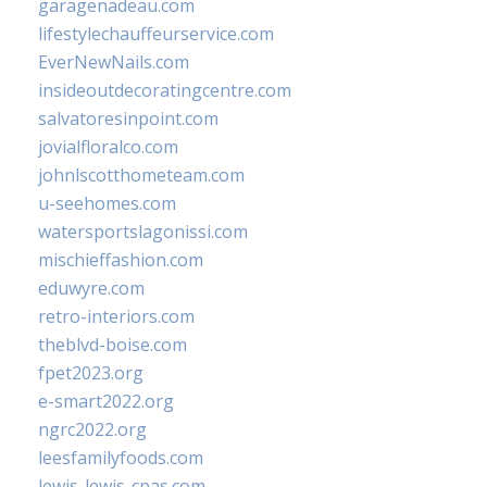
garagenadeau.com
lifestylechauffeurservice.com
EverNewNails.com
insideoutdecoratingcentre.com
salvatoresinpoint.com
jovialfloralco.com
johnlscotthometeam.com
u-seehomes.com
watersportslagonissi.com
mischieffashion.com
eduwyre.com
retro-interiors.com
theblvd-boise.com
fpet2023.org
e-smart2022.org
ngrc2022.org
leesfamilyfoods.com
lewis-lewis-cpas.com