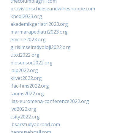
thecolumbiagrill.com
provisionscheeseandwineshoppe.com
khedi2023.org
akademikgeriatri2023.org
marmarapediatri2023.org
emchie2023.org
girisimselradyoloji2022.org
utcd2022.org
biosensor2022.org
ialp2022.org
klivet2022.org
ifac-hms2022.org
taoms2022.org
iias-euromena-conference2022.org
ivd2022.org
csity2022.org
ibsarstudyabroad.com
bennusehgall.com