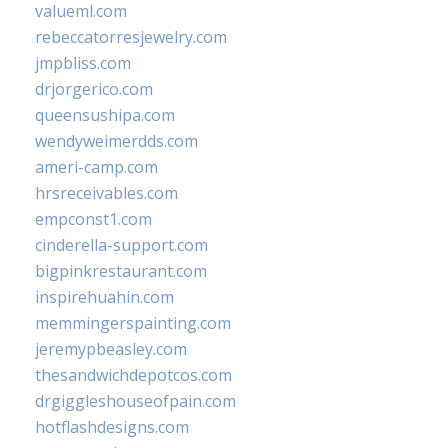
valueml.com
rebeccatorresjewelry.com
jmpbliss.com
drjorgerico.com
queensushipa.com
wendyweimerdds.com
ameri-camp.com
hrsreceivables.com
empconst1.com
cinderella-support.com
bigpinkrestaurant.com
inspirehuahin.com
memmingerspainting.com
jeremypbeasley.com
thesandwichdepotcos.com
drgiggleshouseofpain.com
hotflashdesigns.com