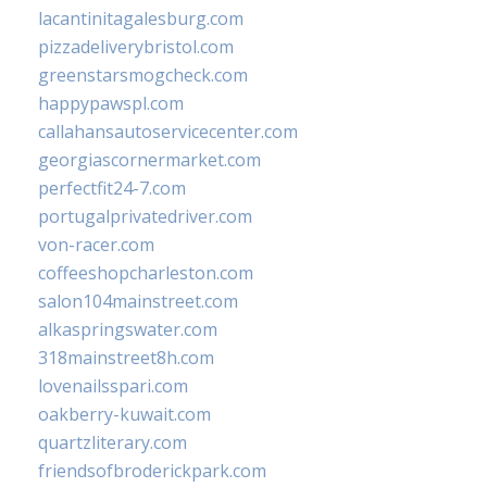
lacantinitagalesburg.com
pizzadeliverybristol.com
greenstarsmogcheck.com
happypawspl.com
callahansautoservicecenter.com
georgiascornermarket.com
perfectfit24-7.com
portugalprivatedriver.com
von-racer.com
coffeeshopcharleston.com
salon104mainstreet.com
alkaspringswater.com
318mainstreet8h.com
lovenailsspari.com
oakberry-kuwait.com
quartzliterary.com
friendsofbroderickpark.com