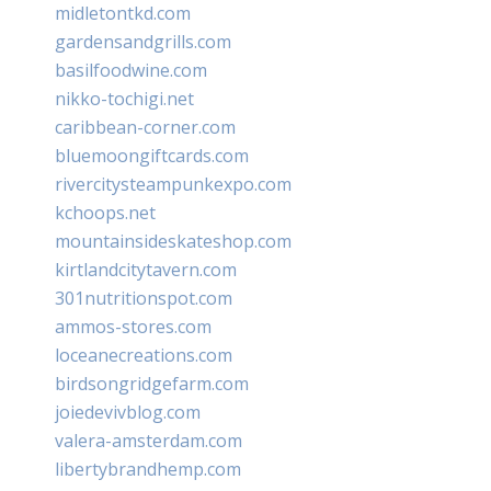
midletontkd.com
gardensandgrills.com
basilfoodwine.com
nikko-tochigi.net
caribbean-corner.com
bluemoongiftcards.com
rivercitysteampunkexpo.com
kchoops.net
mountainsideskateshop.com
kirtlandcitytavern.com
301nutritionspot.com
ammos-stores.com
loceanecreations.com
birdsongridgefarm.com
joiedevivblog.com
valera-amsterdam.com
libertybrandhemp.com