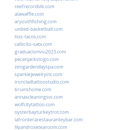
reefrecordsllc.com
alawaffle.com
aryouthfishing.com
united-basketball.com
tios-tacos.com
cafecito-satx.com
graduacionviu2023.com
pecanjackstogo.com
zengardendayspa.com
sparklejewelryinc.com
ironcladtattoostudio.com
bruinshome.com
annascleaningsvc.com
wolfcitytattoo.com
oysterbayturkeytrot.com
lafronterarestauranteybar.com
lilyandrosetearoom.com