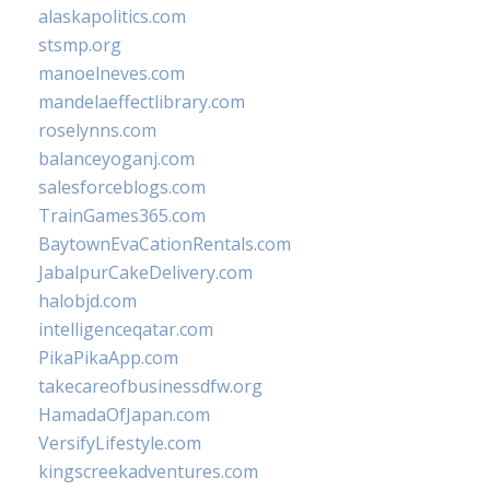
alaskapolitics.com
stsmp.org
manoelneves.com
mandelaeffectlibrary.com
roselynns.com
balanceyoganj.com
salesforceblogs.com
TrainGames365.com
BaytownEvaCationRentals.com
JabalpurCakeDelivery.com
halobjd.com
intelligenceqatar.com
PikaPikaApp.com
takecareofbusinessdfw.org
HamadaOfJapan.com
VersifyLifestyle.com
kingscreekadventures.com