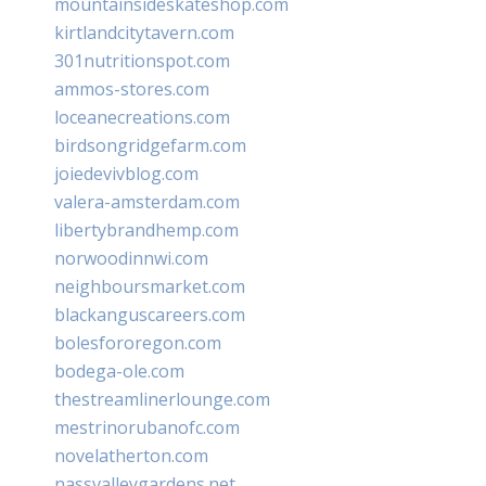
mountainsideskateshop.com
kirtlandcitytavern.com
301nutritionspot.com
ammos-stores.com
loceanecreations.com
birdsongridgefarm.com
joiedevivblog.com
valera-amsterdam.com
libertybrandhemp.com
norwoodinnwi.com
neighboursmarket.com
blackanguscareers.com
bolesfororegon.com
bodega-ole.com
thestreamlinerlounge.com
mestrinorubanofc.com
novelatherton.com
nassvalleygardens.net