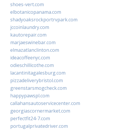
shoes-vert.com
elbotanicopanama.com
shadyoaksrockportrvpark.com
jccoinlaundry.com
kautorepair.com
marjaeswinebar.com
elmazatlanclinton.com
ideacoffeenyc.com
odieschillicothe.com
lacantinitagalesburg.com
pizzadeliverybristol.com
greenstarsmogcheck.com
happypawspl.com
callahansautoservicecenter.com
georgiascornermarket.com
perfectfit24-7.com
portugalprivatedriver.com