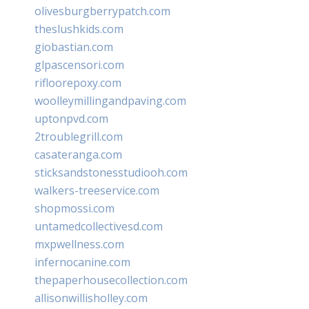
olivesburgberrypatch.com
theslushkids.com
giobastian.com
glpascensori.com
rifloorepoxy.com
woolleymillingandpaving.com
uptonpvd.com
2troublegrill.com
casateranga.com
sticksandstonesstudiooh.com
walkers-treeservice.com
shopmossi.com
untamedcollectivesd.com
mxpwellness.com
infernocanine.com
thepaperhousecollection.com
allisonwillisholley.com