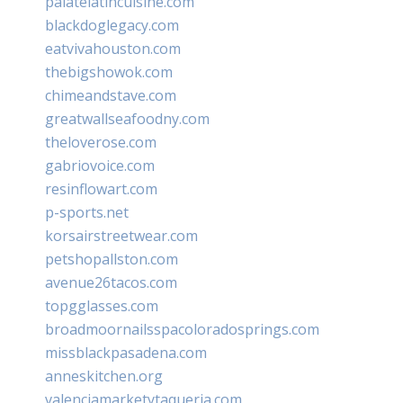
palatelatincuisine.com
blackdoglegacy.com
eatvivahouston.com
thebigshowok.com
chimeandstave.com
greatwallseafoodny.com
theloverose.com
gabriovoice.com
resinflowart.com
p-sports.net
korsairstreetwear.com
petshopallston.com
avenue26tacos.com
topgglasses.com
broadmoornailsspacoloradosprings.com
missblackpasadena.com
anneskitchen.org
valenciamarketytaqueria.com