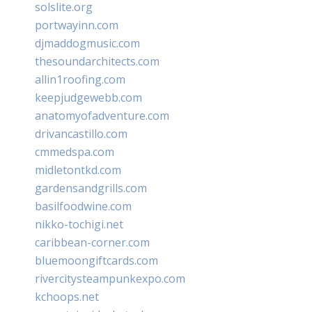
solslite.org
portwayinn.com
djmaddogmusic.com
thesoundarchitects.com
allin1roofing.com
keepjudgewebb.com
anatomyofadventure.com
drivancastillo.com
cmmedspa.com
midletontkd.com
gardensandgrills.com
basilfoodwine.com
nikko-tochigi.net
caribbean-corner.com
bluemoongiftcards.com
rivercitysteampunkexpo.com
kchoops.net