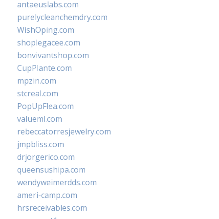
antaeuslabs.com
purelycleanchemdry.com
WishOping.com
shoplegacee.com
bonvivantshop.com
CupPlante.com
mpzin.com
stcreal.com
PopUpFlea.com
valueml.com
rebeccatorresjewelry.com
jmpbliss.com
drjorgerico.com
queensushipa.com
wendyweimerdds.com
ameri-camp.com
hrsreceivables.com