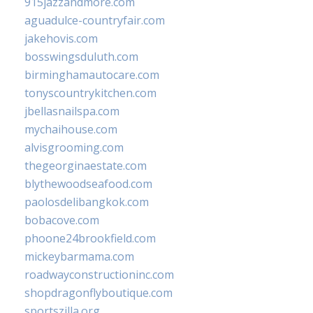
915jazzandmore.com
aguadulce-countryfair.com
jakehovis.com
bosswingsduluth.com
birminghamautocare.com
tonyscountrykitchen.com
jbellasnailspa.com
mychaihouse.com
alvisgrooming.com
thegeorginaestate.com
blythewoodseafood.com
paolosdelibangkok.com
bobacove.com
phoone24brookfield.com
mickeybarmama.com
roadwayconstructioninc.com
shopdragonflyboutique.com
sportszilla.org