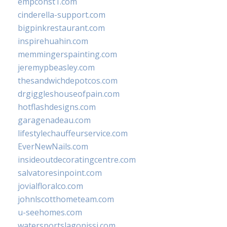
empconst1.com
cinderella-support.com
bigpinkrestaurant.com
inspirehuahin.com
memmingerspainting.com
jeremypbeasley.com
thesandwichdepotcos.com
drgiggleshouseofpain.com
hotflashdesigns.com
garagenadeau.com
lifestylechauffeurservice.com
EverNewNails.com
insideoutdecoratingcentre.com
salvatoresinpoint.com
jovialfloralco.com
johnlscotthometeam.com
u-seehomes.com
watersportslagonissi.com