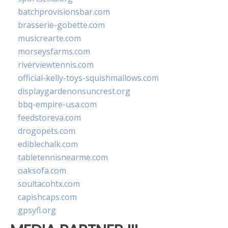
batchprovisionsbar.com
brasserie-gobette.com
musicrearte.com
morseysfarms.com
riverviewtennis.com
official-kelly-toys-squishmallows.com
displaygardenonsuncrest.org
bbq-empire-usa.com
feedstoreva.com
drogopets.com
ediblechalk.com
tabletennisnearme.com
oaksofa.com
soultacohtx.com
capishcaps.com
gpsyfl.org