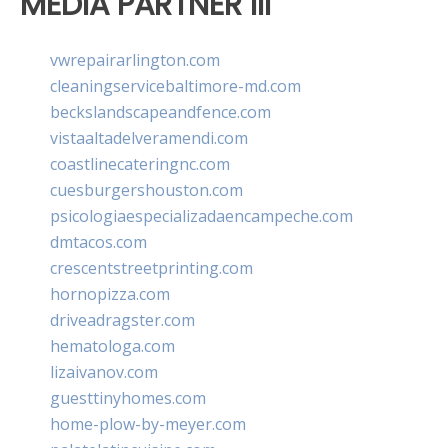
MEDIA PARTNER III
vwrepairarlington.com
cleaningservicebaltimore-md.com
beckslandscapeandfence.com
vistaaltadelveramendi.com
coastlinecateringnc.com
cuesburgershouston.com
psicologiaespecializadaencampeche.com
dmtacos.com
crescentstreetprinting.com
hornopizza.com
driveadragster.com
hematologa.com
lizaivanov.com
guesttinyhomes.com
home-plow-by-meyer.com