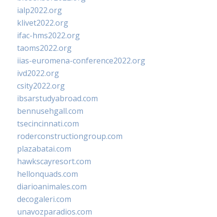
ialp2022.org
klivet2022.org
ifac-hms2022.org
taoms2022.org
iias-euromena-conference2022.org
ivd2022.org
csity2022.org
ibsarstudyabroad.com
bennusehgall.com
tsecincinnati.com
roderconstructiongroup.com
plazabatai.com
hawkscayresort.com
hellonquads.com
diarioanimales.com
decogaleri.com
unavozparadios.com