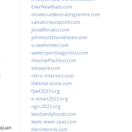
EverNewNails.com
insideoutdecoratingcentre.com
salvatoresinpoint.com
jovialfloralco.com
johnlscotthometeam.com
u-seehomes.com
watersportslagonissi.com
mischieffashion.com
eduwyre.com
n
retro-interiors.com
theblvd-boise.com
fpet2023.org
e-smart2022.org
ngrc2022.org
leesfamilyfoods.com
lewis-lewis-cpas.com
ajuan
eleontennis.com