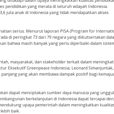
ng dihadapi dalam upaya meningkatkan kualitas pendidikan
es pendidikan yang merata di seluruh wilayah Indonesia.
,6 juta anak di Indonesia yang tidak mendapatkan akses
rhatian serius. Menurut laporan PISA (Program for Internati
ada di peringkat 73 dari 79 negara yang diikutsertakan dal
ukkan bahwa masih banyak yang perlu diperbaiki dalam siste
ntah, masyarakat, dan stakeholder terkait dalam meningka
ektur Eksekutif Greenpeace Indonesia, Leonard Simanjuntak,
gka panjang yang akan membawa dampak positif bagi kemaju
apkan dapat menciptakan sumber daya manusia yang unggul
 pembangunan berkelanjutan di Indonesia dapat tercapai de
a mendukung upaya pemerintah dalam meningkatkan kualita
lebih baik.