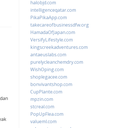
halobjd.com
intelligenceqatar.com
PikaPikaApp.com
takecareofbusinessdfw.org
HamadaOfJapan.com
VersifyLifestyle.com
kingscreekadventures.com
antaeuslabs.com
purelycleanchemdry.com
WishOping.com
shoplegacee.com
bonvivantshop.com
CupPlante.com
 dan
mpzin.com
stcreal.com
PopUpFlea.com
yak
valueml.com