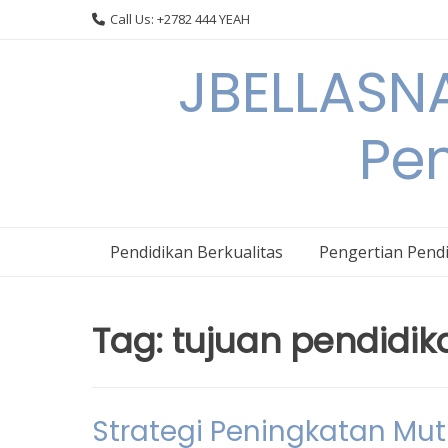
Skip
Call Us: +2782 444 YEAH
to
content
JBELLASNA
Pen
Pendidikan Berkualitas
Pengertian Pendi
Tag:
tujuan pendidik
Strategi Peningkatan Mu