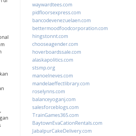
 di
waywardtees.com
pidfloorsexpress.com
bancodevenezuelaen.com
bettermoodfoodcorporation.com
hingstonnt.com
onal
chooseagender.com
am
m
hoverboardssale.com
alaskapolitics.com
stsmp.org
tkan
manoelneves.com
mandelaeffectlibrary.com
an
roselynns.com
balanceyoganj.com
salesforceblogs.com
,
TrainGames365.com
ngan
BaytownEvaCationRentals.com
s
JabalpurCakeDelivery.com