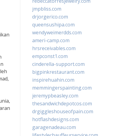
rebeccatorresjewelry.com
jmpbliss.com
drjorgerico.com
queensushipa.com
wendyweimerdds.com
ikan
ameri-camp.com
hrsreceivables.com
empconst1.com
n
an
cinderella-support.com
leh
bigpinkrestaurant.com
mad,
inspirehuahin.com
memmingerspainting.com
jeremypbeasley.com
unia,
thesandwichdepotcos.com
aran
drgiggleshouseofpain.com
hotflashdesigns.com
garagenadeau.com
lifestylechauffeurservice.com