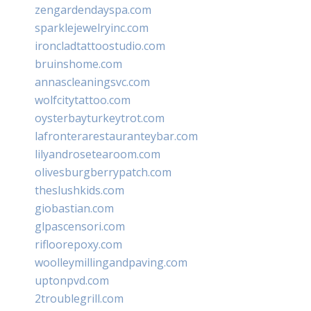
zengardendayspa.com
sparklejewelryinc.com
ironcladtattoostudio.com
bruinshome.com
annascleaningsvc.com
wolfcitytattoo.com
oysterbayturkeytrot.com
lafronterarestauranteybar.com
lilyandrosetearoom.com
olivesburgberrypatch.com
theslushkids.com
giobastian.com
glpascensori.com
rifloorepoxy.com
woolleymillingandpaving.com
uptonpvd.com
2troublegrill.com