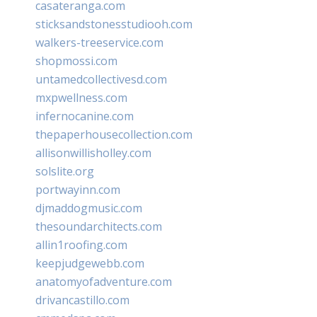
casateranga.com
sticksandstonesstudiooh.com
walkers-treeservice.com
shopmossi.com
untamedcollectivesd.com
mxpwellness.com
infernocanine.com
thepaperhousecollection.com
allisonwillisholley.com
solslite.org
portwayinn.com
djmaddogmusic.com
thesoundarchitects.com
allin1roofing.com
keepjudgewebb.com
anatomyofadventure.com
drivancastillo.com