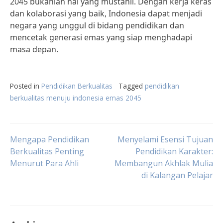
2045 bukanlah hal yang mustahil. Dengan kerja keras
dan kolaborasi yang baik, Indonesia dapat menjadi
negara yang unggul di bidang pendidikan dan
mencetak generasi emas yang siap menghadapi
masa depan.
Posted in
Pendidikan Berkualitas
Tagged
pendidikan
berkualitas menuju indonesia emas 2045
Post
Mengapa Pendidikan
Menyelami Esensi Tujuan
Berkualitas Penting
Pendidikan Karakter:
Menurut Para Ahli
Membangun Akhlak Mulia
navigation
di Kalangan Pelajar