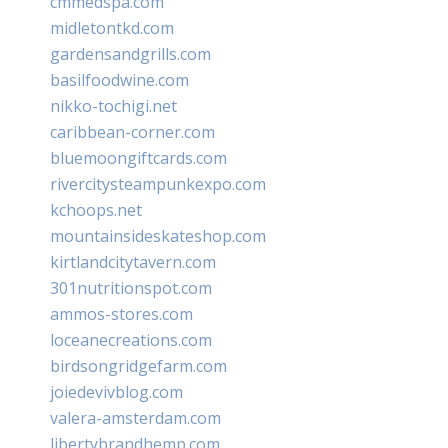
cmmedspa.com
midletontkd.com
gardensandgrills.com
basilfoodwine.com
nikko-tochigi.net
caribbean-corner.com
bluemoongiftcards.com
rivercitysteampunkexpo.com
kchoops.net
mountainsideskateshop.com
kirtlandcitytavern.com
301nutritionspot.com
ammos-stores.com
loceanecreations.com
birdsongridgefarm.com
joiedevivblog.com
valera-amsterdam.com
libertybrandhemp.com