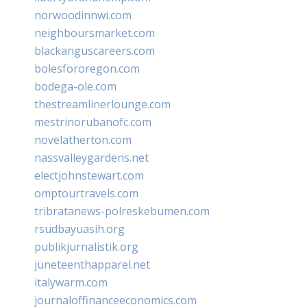
norwoodinnwi.com
neighboursmarket.com
blackanguscareers.com
bolesfororegon.com
bodega-ole.com
thestreamlinerlounge.com
mestrinorubanofc.com
novelatherton.com
nassvalleygardens.net
electjohnstewart.com
omptourtravels.com
tribratanews-polreskebumen.com
rsudbayuasih.org
publikjurnalistik.org
juneteenthapparel.net
italywarm.com
journaloffinanceeconomics.com