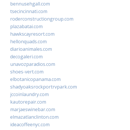
bennusehgall.com
tsecincinnati.com
roderconstructiongroup.com
plazabatai.com
hawkscayresort.com
hellonquads.com
diarioanimales.com
decogaleri.com
unavozparadios.com
shoes-vert.com
elbotanicopanama.com
shadyoaksrockportrvpark.com
jccoinlaundry.com
kautorepair.com
marjaeswinebar.com
elmazatlanclinton.com
ideacoffeenyc.com