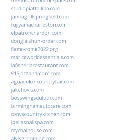
friendsofbroderickpark.com
studiopiattellina.com
jannagrillspringfield.com
fujiyamacharleston.com
elpatronchardon.com
donglaishun-order.com
fiamc-rome2022.org
mariceworldessentials.com
lafisheriarestaurant.com
915jazzandmore.com
aguadulce-countryfair.com
jakehovis.com
bosswingsduluth.com
birminghamautocare.com
tonyscountrykitchen.com
jbellasnailspa.com
mychaihouse.com
alvisgrooming.com