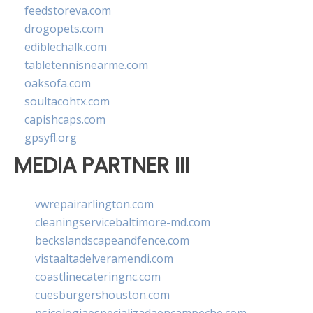
feedstoreva.com
drogopets.com
ediblechalk.com
tabletennisnearme.com
oaksofa.com
soultacohtx.com
capishcaps.com
gpsyfl.org
MEDIA PARTNER III
vwrepairarlington.com
cleaningservicebaltimore-md.com
beckslandscapeandfence.com
vistaaltadelveramendi.com
coastlinecateringnc.com
cuesburgershouston.com
psicologiaespecializadaencampeche.com