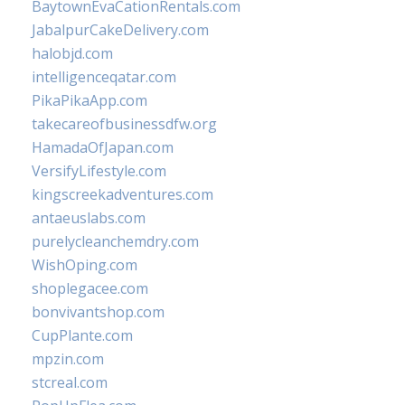
BaytownEvaCationRentals.com
JabalpurCakeDelivery.com
halobjd.com
intelligenceqatar.com
PikaPikaApp.com
takecareofbusinessdfw.org
HamadaOfJapan.com
VersifyLifestyle.com
kingscreekadventures.com
antaeuslabs.com
purelycleanchemdry.com
WishOping.com
shoplegacee.com
bonvivantshop.com
CupPlante.com
mpzin.com
stcreal.com