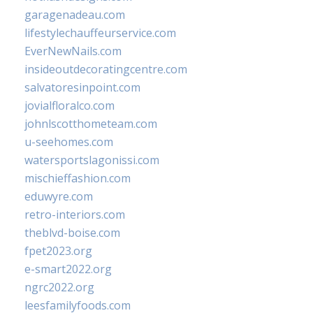
garagenadeau.com
lifestylechauffeurservice.com
EverNewNails.com
insideoutdecoratingcentre.com
salvatoresinpoint.com
jovialfloralco.com
johnlscotthometeam.com
u-seehomes.com
watersportslagonissi.com
mischieffashion.com
eduwyre.com
retro-interiors.com
theblvd-boise.com
fpet2023.org
e-smart2022.org
ngrc2022.org
leesfamilyfoods.com