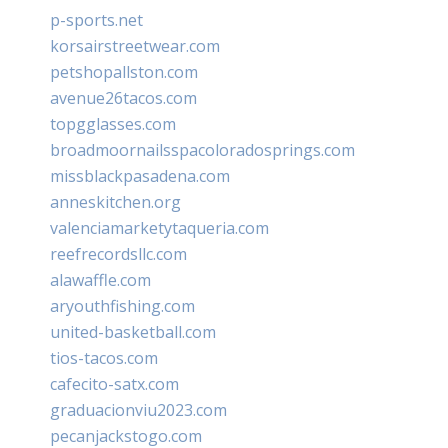
p-sports.net
korsairstreetwear.com
petshopallston.com
avenue26tacos.com
topgglasses.com
broadmoornailsspacoloradosprings.com
missblackpasadena.com
anneskitchen.org
valenciamarketytaqueria.com
reefrecordsllc.com
alawaffle.com
aryouthfishing.com
united-basketball.com
tios-tacos.com
cafecito-satx.com
graduacionviu2023.com
pecanjackstogo.com