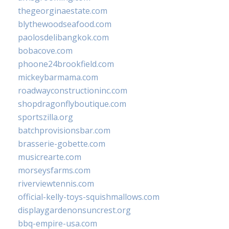
thegeorginaestate.com
blythewoodseafood.com
paolosdelibangkok.com
bobacove.com
phoone24brookfield.com
mickeybarmama.com
roadwayconstructioninc.com
shopdragonflyboutique.com
sportszilla.org
batchprovisionsbar.com
brasserie-gobette.com
musicrearte.com
morseysfarms.com
riverviewtennis.com
official-kelly-toys-squishmallows.com
displaygardenonsuncrest.org
bbq-empire-usa.com