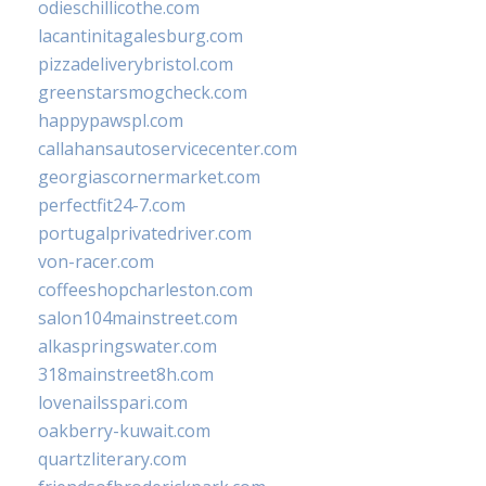
odieschillicothe.com
lacantinitagalesburg.com
pizzadeliverybristol.com
greenstarsmogcheck.com
happypawspl.com
callahansautoservicecenter.com
georgiascornermarket.com
perfectfit24-7.com
portugalprivatedriver.com
von-racer.com
coffeeshopcharleston.com
salon104mainstreet.com
alkaspringswater.com
318mainstreet8h.com
lovenailsspari.com
oakberry-kuwait.com
quartzliterary.com