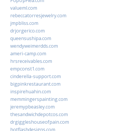
PopUpFlea.com
valueml.com
rebeccatorresjewelry.com
jmpbliss.com
drjorgerico.com
queensushipa.com
wendyweimerdds.com
ameri-camp.com
hrsreceivables.com
empconst1.com
cinderella-support.com
bigpinkrestaurant.com
inspirehuahin.com
memmingerspainting.com
jeremypbeasley.com
thesandwichdepotcos.com
drgiggleshouseofpain.com
hotflashdesigns.com