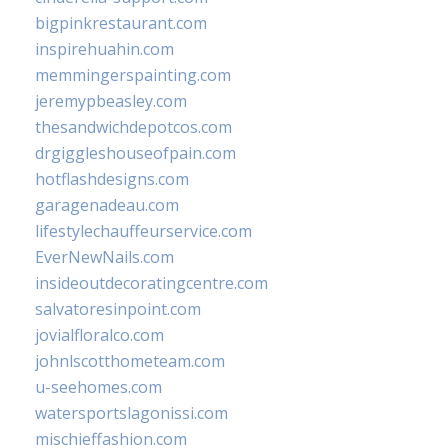
bigpinkrestaurant.com
inspirehuahin.com
memmingerspainting.com
jeremypbeasley.com
thesandwichdepotcos.com
drgiggleshouseofpain.com
hotflashdesigns.com
garagenadeau.com
lifestylechauffeurservice.com
EverNewNails.com
insideoutdecoratingcentre.com
salvatoresinpoint.com
jovialfloralco.com
johnlscotthometeam.com
u-seehomes.com
watersportslagonissi.com
mischieffashion.com