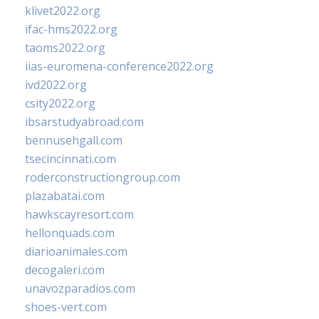
klivet2022.org
ifac-hms2022.org
taoms2022.org
iias-euromena-conference2022.org
ivd2022.org
csity2022.org
ibsarstudyabroad.com
bennusehgall.com
tsecincinnati.com
roderconstructiongroup.com
plazabatai.com
hawkscayresort.com
hellonquads.com
diarioanimales.com
decogaleri.com
unavozparadios.com
shoes-vert.com