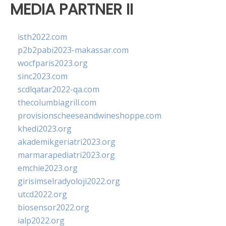
MEDIA PARTNER II
isth2022.com
p2b2pabi2023-makassar.com
wocfparis2023.org
sinc2023.com
scdlqatar2022-qa.com
thecolumbiagrill.com
provisionscheeseandwineshoppe.com
khedi2023.org
akademikgeriatri2023.org
marmarapediatri2023.org
emchie2023.org
girisimselradyoloji2022.org
utcd2022.org
biosensor2022.org
ialp2022.org