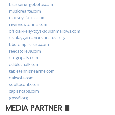
brasserie-gobette.com
musicrearte.com
morseysfarms.com
riverviewtennis.com
official-kelly-toys-squishmallows.com
displaygardenonsuncrest.org
bbq-empire-usa.com
feedstoreva.com
drogopets.com
ediblechalk.com
tabletennisnearme.com
oaksofa.com
soultacohtx.com
capishcaps.com
gpsyfl.org
MEDIA PARTNER III