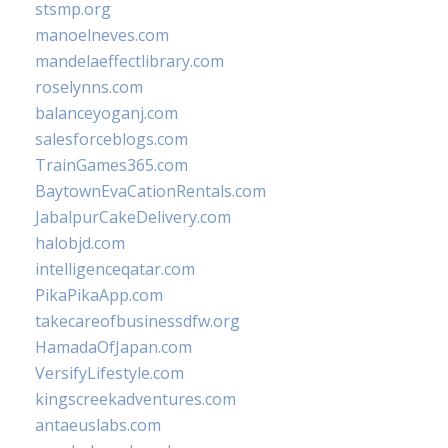
stsmp.org
manoelneves.com
mandelaeffectlibrary.com
roselynns.com
balanceyoganj.com
salesforceblogs.com
TrainGames365.com
BaytownEvaCationRentals.com
JabalpurCakeDelivery.com
halobjd.com
intelligenceqatar.com
PikaPikaApp.com
takecareofbusinessdfw.org
HamadaOfJapan.com
VersifyLifestyle.com
kingscreekadventures.com
antaeuslabs.com