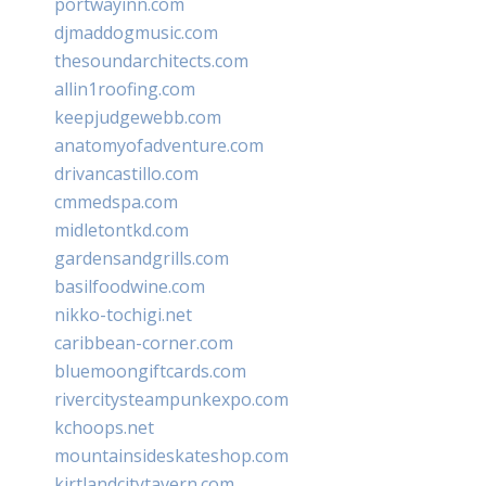
portwayinn.com
djmaddogmusic.com
thesoundarchitects.com
allin1roofing.com
keepjudgewebb.com
anatomyofadventure.com
drivancastillo.com
cmmedspa.com
midletontkd.com
gardensandgrills.com
basilfoodwine.com
nikko-tochigi.net
caribbean-corner.com
bluemoongiftcards.com
rivercitysteampunkexpo.com
kchoops.net
mountainsideskateshop.com
kirtlandcitytavern.com