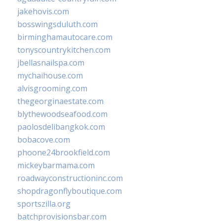
jakehovis.com
bosswingsduluth.com
birminghamautocare.com
tonyscountrykitchen.com
jbellasnailspa.com
mychaihouse.com
alvisgrooming.com
thegeorginaestate.com
blythewoodseafood.com
paolosdelibangkok.com
bobacove.com
phoone24brookfield.com
mickeybarmama.com
roadwayconstructioninc.com
shopdragonflyboutique.com
sportszilla.org
batchprovisionsbar.com