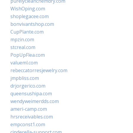
purelycleanchemdry.com
WishOping.com
shoplegacee.com
bonvivantshop.com
CupPlante.com
mpzin.com
stcreal.com
PopUpFlea.com
valueml.com
rebeccatorresjewelry.com
jmpbliss.com
drjorgerico.com
queensushipa.com
wendyweimerdds.com
ameri-camp.com
hrsreceivables.com
empconst1.com
cinderella-support.com