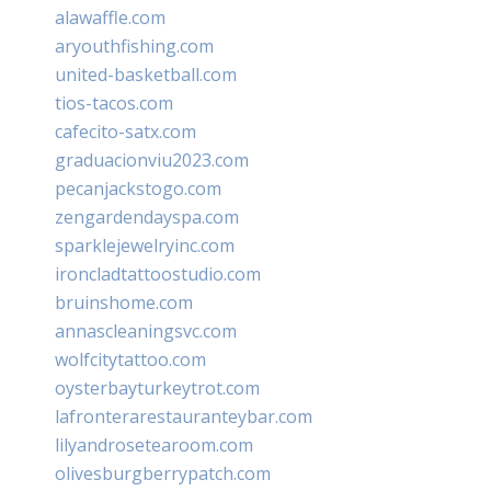
alawaffle.com
aryouthfishing.com
united-basketball.com
tios-tacos.com
cafecito-satx.com
graduacionviu2023.com
pecanjackstogo.com
zengardendayspa.com
sparklejewelryinc.com
ironcladtattoostudio.com
bruinshome.com
annascleaningsvc.com
wolfcitytattoo.com
oysterbayturkeytrot.com
lafronterarestauranteybar.com
lilyandrosetearoom.com
olivesburgberrypatch.com