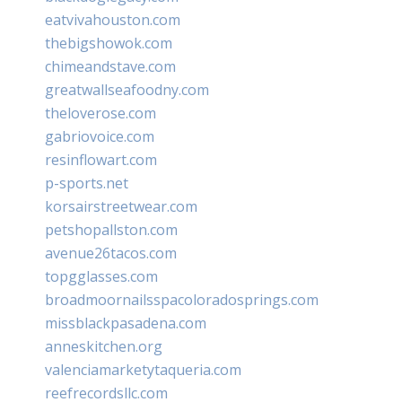
eatvivahouston.com
thebigshowok.com
chimeandstave.com
greatwallseafoodny.com
theloverose.com
gabriovoice.com
resinflowart.com
p-sports.net
korsairstreetwear.com
petshopallston.com
avenue26tacos.com
topgglasses.com
broadmoornailsspacoloradosprings.com
missblackpasadena.com
anneskitchen.org
valenciamarketytaqueria.com
reefrecordsllc.com