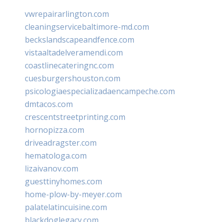
vwrepairarlington.com
cleaningservicebaltimore-md.com
beckslandscapeandfence.com
vistaaltadelveramendi.com
coastlinecateringnc.com
cuesburgershouston.com
psicologiaespecializadaencampeche.com
dmtacos.com
crescentstreetprinting.com
hornopizza.com
driveadragster.com
hematologa.com
lizaivanov.com
guesttinyhomes.com
home-plow-by-meyer.com
palatelatincuisine.com
blackdoglegacy.com