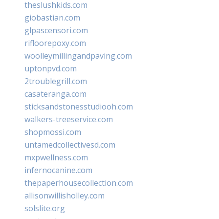
theslushkids.com
giobastian.com
glpascensori.com
rifloorepoxy.com
woolleymillingandpaving.com
uptonpvd.com
2troublegrill.com
casateranga.com
sticksandstonesstudiooh.com
walkers-treeservice.com
shopmossi.com
untamedcollectivesd.com
mxpwellness.com
infernocanine.com
thepaperhousecollection.com
allisonwillisholley.com
solslite.org