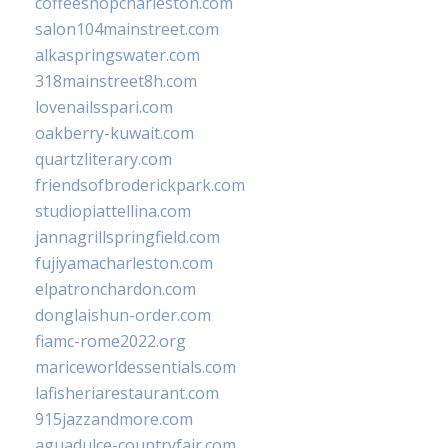
coffeeshopcharleston.com
salon104mainstreet.com
alkaspringswater.com
318mainstreet8h.com
lovenailsspari.com
oakberry-kuwait.com
quartzliterary.com
friendsofbroderickpark.com
studiopiattellina.com
jannagrillspringfield.com
fujiyamacharleston.com
elpatronchardon.com
donglaishun-order.com
fiamc-rome2022.org
mariceworldessentials.com
lafisheriarestaurant.com
915jazzandmore.com
aguadulce-countryfair.com