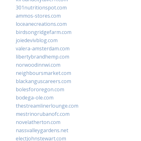
301nutritionspot.com
ammos-stores.com
loceanecreations.com
birdsongridgefarm.com
joiedevivblog.com
valera-amsterdam.com
libertybrandhemp.com
norwoodinnwi.com
neighboursmarket.com
blackanguscareers.com
bolesfororegon.com
bodega-ole.com
thestreamlinerlounge.com
mestrinorubanofc.com
novelatherton.com
nassvalleygardens.net
electjohnstewart.com