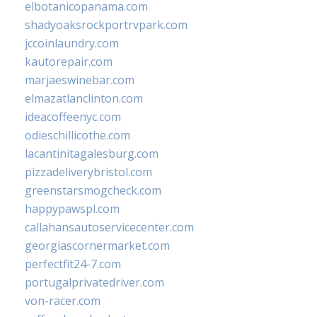
elbotanicopanama.com
shadyoaksrockportrvpark.com
jccoinlaundry.com
kautorepair.com
marjaeswinebar.com
elmazatlanclinton.com
ideacoffeenyc.com
odieschillicothe.com
lacantinitagalesburg.com
pizzadeliverybristol.com
greenstarsmogcheck.com
happypawspl.com
callahansautoservicecenter.com
georgiascornermarket.com
perfectfit24-7.com
portugalprivatedriver.com
von-racer.com