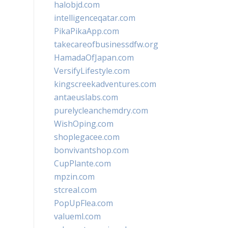
halobjd.com
intelligenceqatar.com
PikaPikaApp.com
takecareofbusinessdfw.org
HamadaOfJapan.com
VersifyLifestyle.com
kingscreekadventures.com
antaeuslabs.com
purelycleanchemdry.com
WishOping.com
shoplegacee.com
bonvivantshop.com
CupPlante.com
mpzin.com
stcreal.com
PopUpFlea.com
valueml.com