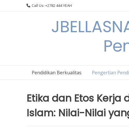
Skip
Call Us: +2782 444 YEAH
to
content
JBELLASNA
Pen
Pendidikan Berkualitas
Pengertian Pendi
Etika dan Etos Kerj
Islam: Nilai-Nilai y