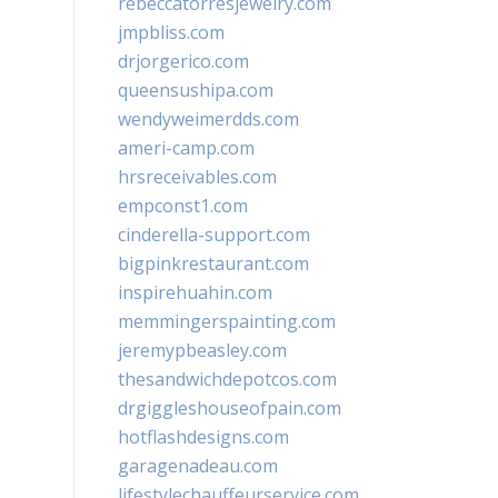
rebeccatorresjewelry.com
jmpbliss.com
drjorgerico.com
queensushipa.com
wendyweimerdds.com
ameri-camp.com
hrsreceivables.com
empconst1.com
cinderella-support.com
bigpinkrestaurant.com
inspirehuahin.com
memmingerspainting.com
jeremypbeasley.com
thesandwichdepotcos.com
drgiggleshouseofpain.com
hotflashdesigns.com
garagenadeau.com
lifestylechauffeurservice.com