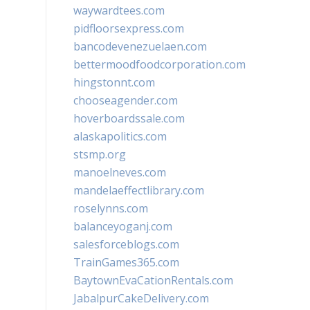
waywardtees.com
pidfloorsexpress.com
bancodevenezuelaen.com
bettermoodfoodcorporation.com
hingstonnt.com
chooseagender.com
hoverboardssale.com
alaskapolitics.com
stsmp.org
manoelneves.com
mandelaeffectlibrary.com
roselynns.com
balanceyoganj.com
salesforceblogs.com
TrainGames365.com
BaytownEvaCationRentals.com
JabalpurCakeDelivery.com