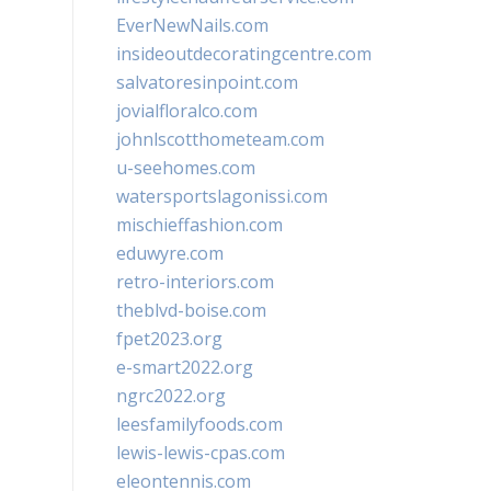
EverNewNails.com
insideoutdecoratingcentre.com
salvatoresinpoint.com
jovialfloralco.com
johnlscotthometeam.com
u-seehomes.com
watersportslagonissi.com
mischieffashion.com
eduwyre.com
retro-interiors.com
theblvd-boise.com
fpet2023.org
e-smart2022.org
ngrc2022.org
leesfamilyfoods.com
lewis-lewis-cpas.com
eleontennis.com