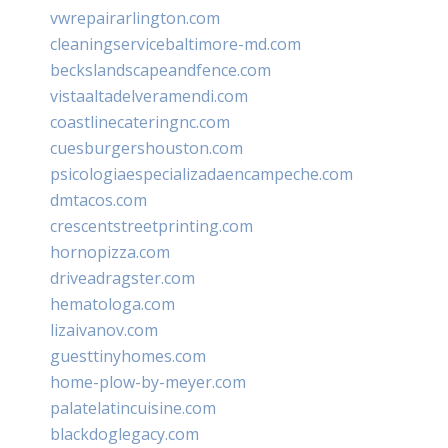
vwrepairarlington.com
cleaningservicebaltimore-md.com
beckslandscapeandfence.com
vistaaltadelveramendi.com
coastlinecateringnc.com
cuesburgershouston.com
psicologiaespecializadaencampeche.com
dmtacos.com
crescentstreetprinting.com
hornopizza.com
driveadragster.com
hematologa.com
lizaivanov.com
guesttinyhomes.com
home-plow-by-meyer.com
palatelatincuisine.com
blackdoglegacy.com