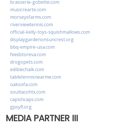
brasserie-gobette.com
musicrearte.com
morseysfarms.com
riverviewtennis.com
official-kelly-toys-squishmallows.com
displaygardenonsuncrest.org
bbq-empire-usa.com
feedstoreva.com
drogopets.com
ediblechalk.com
tabletennisnearme.com
oaksofa.com
soultacohtx.com
capishcaps.com
gpsyfl.org
MEDIA PARTNER III