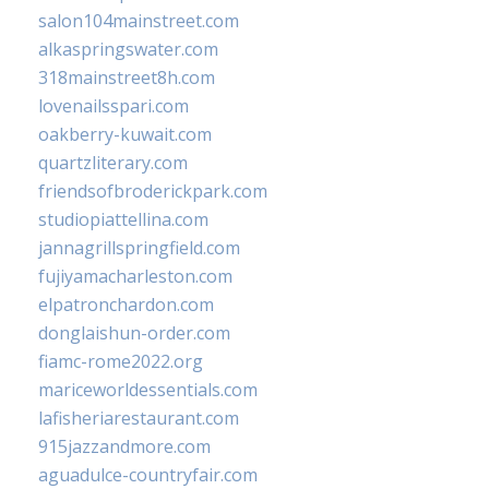
salon104mainstreet.com
alkaspringswater.com
318mainstreet8h.com
lovenailsspari.com
oakberry-kuwait.com
quartzliterary.com
friendsofbroderickpark.com
studiopiattellina.com
jannagrillspringfield.com
fujiyamacharleston.com
elpatronchardon.com
donglaishun-order.com
fiamc-rome2022.org
mariceworldessentials.com
lafisheriarestaurant.com
915jazzandmore.com
aguadulce-countryfair.com