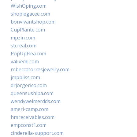
WishOping.com
shoplegacee.com
bonvivantshop.com
CupPlante.com
mpzin.com
stcreal.com
PopUpFlea.com
valueml.com
rebeccatorresjewelry.com
jmpbliss.com
drjorgerico.com
queensushipa.com
wendyweimerdds.com
ameri-camp.com
hrsreceivables.com
empconst1.com
cinderella-support.com