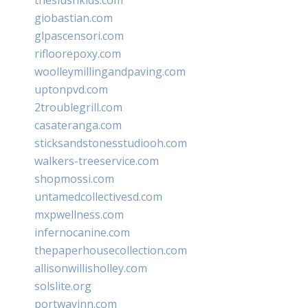
giobastian.com
glpascensori.com
rifloorepoxy.com
woolleymillingandpaving.com
uptonpvd.com
2troublegrill.com
casateranga.com
sticksandstonesstudiooh.com
walkers-treeservice.com
shopmossi.com
untamedcollectivesd.com
mxpwellness.com
infernocanine.com
thepaperhousecollection.com
allisonwillisholley.com
solslite.org
portwayinn.com