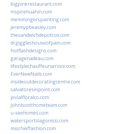
bigpinkrestaurant.com
inspirehuahin.com
memmingerspainting.com
jeremypbeasley.com
thesandwichdepotcos.com
drgiggleshouseofpain.com
hotflashdesigns.com
garagenadeau.com
lifestylechauffeurservice.com
EverNewNails.com
insideoutdecoratingcentre.com
salvatoresinpoint.com
jovialfloralco.com
johnlscotthometeam.com
u-seehomes.com
watersportslagonissi.com
mischieffashion.com