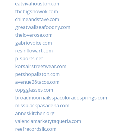
eatvivahouston.com
thebigshowok.com
chimeandstave.com
greatwallseafoodny.com
theloverose.com
gabriovoice.com
resinflowart.com
p-sports.net
korsairstreetwear.com
petshopallston.com
avenue26tacos.com
topgglasses.com
broadmoornailsspacoloradosprings.com
missblackpasadena.com
anneskitchen.org
valenciamarketytaqueria.com
reefrecordsllc.com