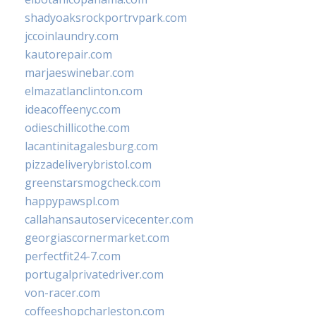
shadyoaksrockportrvpark.com
jccoinlaundry.com
kautorepair.com
marjaeswinebar.com
elmazatlanclinton.com
ideacoffeenyc.com
odieschillicothe.com
lacantinitagalesburg.com
pizzadeliverybristol.com
greenstarsmogcheck.com
happypawspl.com
callahansautoservicecenter.com
georgiascornermarket.com
perfectfit24-7.com
portugalprivatedriver.com
von-racer.com
coffeeshopcharleston.com