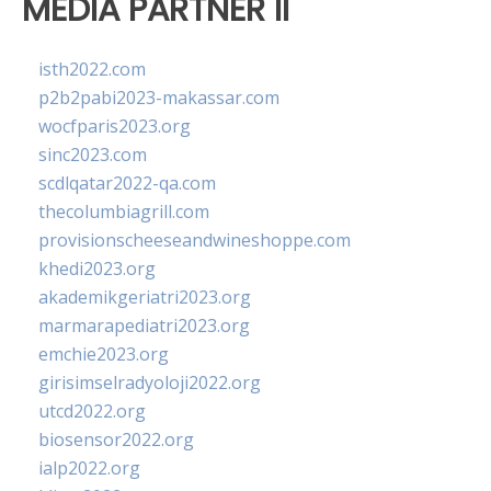
MEDIA PARTNER II
isth2022.com
p2b2pabi2023-makassar.com
wocfparis2023.org
sinc2023.com
scdlqatar2022-qa.com
thecolumbiagrill.com
provisionscheeseandwineshoppe.com
khedi2023.org
akademikgeriatri2023.org
marmarapediatri2023.org
emchie2023.org
girisimselradyoloji2022.org
utcd2022.org
biosensor2022.org
ialp2022.org