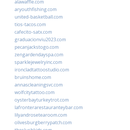
alawaffle.com
aryouthfishing.com
united-basketball.com
tios-tacos.com
cafecito-satx.com
graduacionviu2023.com
pecanjackstogo.com
zengardendayspa.com
sparklejewelryinc.com
ironcladtattoostudio.com
bruinshome.com
annascleaningsvc.com
wolfcitytattoo.com
oysterbayturkeytrot.com
lafronterarestauranteybar.com
lilyandrosetearoom.com
olivesburgberrypatch.com
theslushkids.com