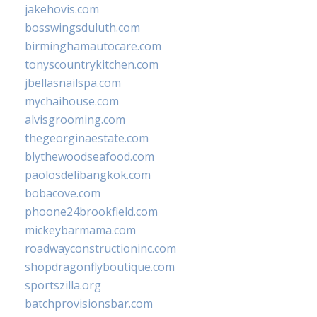
jakehovis.com
bosswingsduluth.com
birminghamautocare.com
tonyscountrykitchen.com
jbellasnailspa.com
mychaihouse.com
alvisgrooming.com
thegeorginaestate.com
blythewoodseafood.com
paolosdelibangkok.com
bobacove.com
phoone24brookfield.com
mickeybarmama.com
roadwayconstructioninc.com
shopdragonflyboutique.com
sportszilla.org
batchprovisionsbar.com