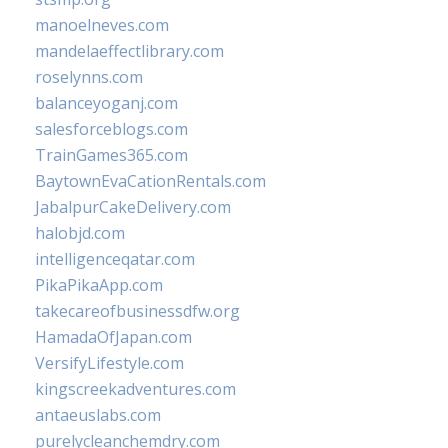
manoelneves.com
mandelaeffectlibrary.com
roselynns.com
balanceyoganj.com
salesforceblogs.com
TrainGames365.com
BaytownEvaCationRentals.com
JabalpurCakeDelivery.com
halobjd.com
intelligenceqatar.com
PikaPikaApp.com
takecareofbusinessdfw.org
HamadaOfJapan.com
VersifyLifestyle.com
kingscreekadventures.com
antaeuslabs.com
purelycleanchemdry.com