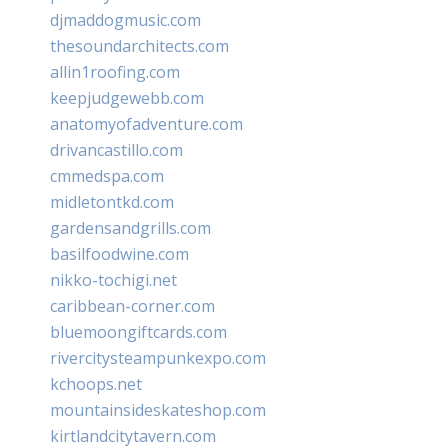
djmaddogmusic.com
thesoundarchitects.com
allin1roofing.com
keepjudgewebb.com
anatomyofadventure.com
drivancastillo.com
cmmedspa.com
midletontkd.com
gardensandgrills.com
basilfoodwine.com
nikko-tochigi.net
caribbean-corner.com
bluemoongiftcards.com
rivercitysteampunkexpo.com
kchoops.net
mountainsideskateshop.com
kirtlandcitytavern.com