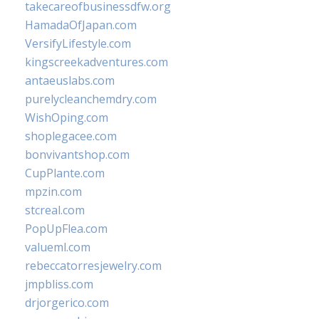
takecareofbusinessdfw.org
HamadaOfJapan.com
VersifyLifestyle.com
kingscreekadventures.com
antaeuslabs.com
purelycleanchemdry.com
WishOping.com
shoplegacee.com
bonvivantshop.com
CupPlante.com
mpzin.com
stcreal.com
PopUpFlea.com
valueml.com
rebeccatorresjewelry.com
jmpbliss.com
drjorgerico.com