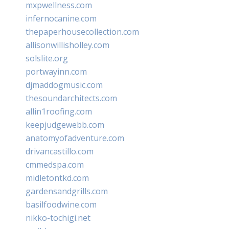
mxpwellness.com
infernocanine.com
thepaperhousecollection.com
allisonwillisholley.com
solslite.org
portwayinn.com
djmaddogmusic.com
thesoundarchitects.com
allin1roofing.com
keepjudgewebb.com
anatomyofadventure.com
drivancastillo.com
cmmedspa.com
midletontkd.com
gardensandgrills.com
basilfoodwine.com
nikko-tochigi.net