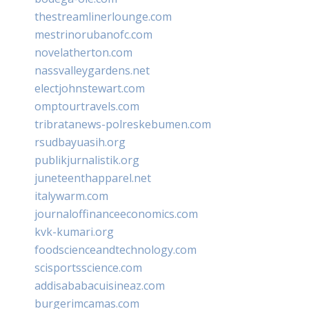
thestreamlinerlounge.com
mestrinorubanofc.com
novelatherton.com
nassvalleygardens.net
electjohnstewart.com
omptourtravels.com
tribratanews-polreskebumen.com
rsudbayuasih.org
publikjurnalistik.org
juneteenthapparel.net
italywarm.com
journaloffinanceeconomics.com
kvk-kumari.org
foodscienceandtechnology.com
scisportsscience.com
addisababacuisineaz.com
burgerimcamas.com