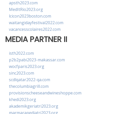
apsth2023.com
MedItRio2023.org
lcicon2023boston.com
waitangidayfestival2022.com
vacancesscolaires2022.com
MEDIA PARTNER II
isth2022.com
p2b2pabi2023-makassar.com
wocfparis2023.org
sinc2023.com
scdlqatar2022-qa.com
thecolumbiagrill.com
provisionscheeseandwineshoppe.com
khedi2023.org
akademikgeriatri2023.org
marmarapediatri2023.org