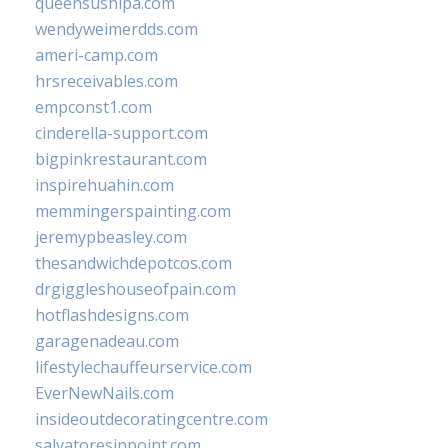
queensushipa.com
wendyweimerdds.com
ameri-camp.com
hrsreceivables.com
empconst1.com
cinderella-support.com
bigpinkrestaurant.com
inspirehuahin.com
memmingerspainting.com
jeremypbeasley.com
thesandwichdepotcos.com
drgiggleshouseofpain.com
hotflashdesigns.com
garagenadeau.com
lifestylechauffeurservice.com
EverNewNails.com
insideoutdecoratingcentre.com
salvatoresinpoint.com