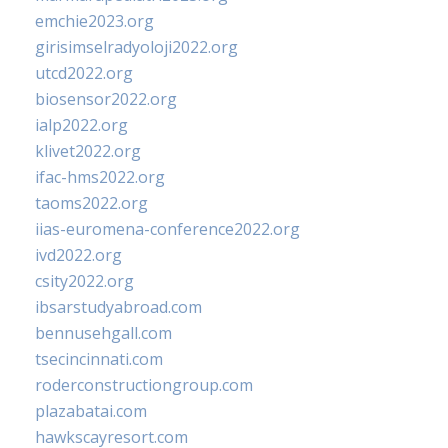
emchie2023.org
girisimselradyoloji2022.org
utcd2022.org
biosensor2022.org
ialp2022.org
klivet2022.org
ifac-hms2022.org
taoms2022.org
iias-euromena-conference2022.org
ivd2022.org
csity2022.org
ibsarstudyabroad.com
bennusehgall.com
tsecincinnati.com
roderconstructiongroup.com
plazabatai.com
hawkscayresort.com