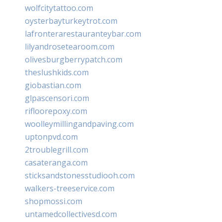
wolfcitytattoo.com
oysterbayturkeytrot.com
lafronterarestauranteybar.com
lilyandrosetearoom.com
olivesburgberrypatch.com
theslushkids.com
giobastian.com
glpascensori.com
rifloorepoxy.com
woolleymillingandpaving.com
uptonpvd.com
2troublegrill.com
casateranga.com
sticksandstonesstudiooh.com
walkers-treeservice.com
shopmossi.com
untamedcollectivesd.com