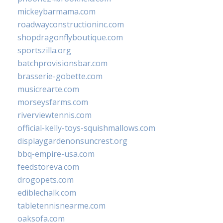
mickeybarmama.com
roadwayconstructioninc.com
shopdragonflyboutique.com
sportszilla.org
batchprovisionsbar.com
brasserie-gobette.com
musicrearte.com
morseysfarms.com
riverviewtennis.com
official-kelly-toys-squishmallows.com
displaygardenonsuncrest.org
bbq-empire-usa.com
feedstoreva.com
drogopets.com
ediblechalk.com
tabletennisnearme.com
oaksofa.com