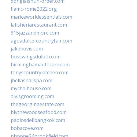
donglaishun-order.com
fiamc-rome2022.org
mariceworldessentials.com
lafisheriarestaurant.com
915jazzandmore.com
aguadulce-countryfair.com
jakehovis.com
bosswingsduluth.com
birminghamautocare.com
tonyscountrykitchen.com
jbellasnailspa.com
mychaihouse.com
alvisgrooming.com
thegeorginaestate.com
blythewoodseafood.com
paolosdelibangkok.com
bobacove.com
phoone24brookfield.com