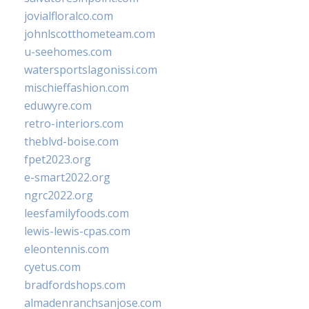
jovialfloralco.com
johnlscotthometeam.com
u-seehomes.com
watersportslagonissi.com
mischieffashion.com
eduwyre.com
retro-interiors.com
theblvd-boise.com
fpet2023.org
e-smart2022.org
ngrc2022.org
leesfamilyfoods.com
lewis-lewis-cpas.com
eleontennis.com
cyetus.com
bradfordshops.com
almadenranchsanjose.com