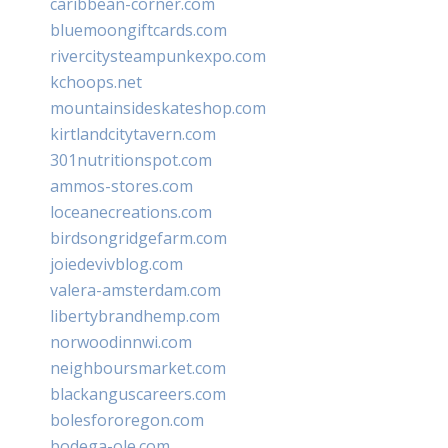
caribbean-corner.com
bluemoongiftcards.com
rivercitysteampunkexpo.com
kchoops.net
mountainsideskateshop.com
kirtlandcitytavern.com
301nutritionspot.com
ammos-stores.com
loceanecreations.com
birdsongridgefarm.com
joiedevivblog.com
valera-amsterdam.com
libertybrandhemp.com
norwoodinnwi.com
neighboursmarket.com
blackanguscareers.com
bolesfororegon.com
bodega-ole.com