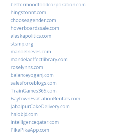
bettermoodfoodcorporation.com
hingstonnt.com
chooseagender.com
hoverboardssale.com
alaskapolitics.com
stsmp.org
manoelneves.com
mandelaeffectlibrary.com
roselynns.com
balanceyoganj.com
salesforceblogs.com
TrainGames365.com
BaytownEvaCationRentals.com
JabalpurCakeDelivery.com
halobjd.com
intelligenceqatar.com
PikaPikaApp.com