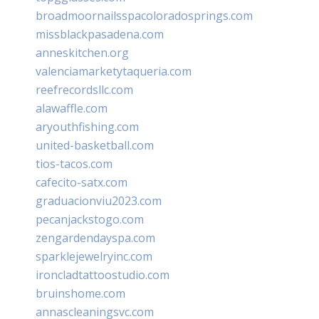
broadmoornailsspacoloradosprings.com
missblackpasadena.com
anneskitchen.org
valenciamarketytaqueria.com
reefrecordsllc.com
alawaffle.com
aryouthfishing.com
united-basketball.com
tios-tacos.com
cafecito-satx.com
graduacionviu2023.com
pecanjackstogo.com
zengardendayspa.com
sparklejewelryinc.com
ironcladtattoostudio.com
bruinshome.com
annascleaningsvc.com