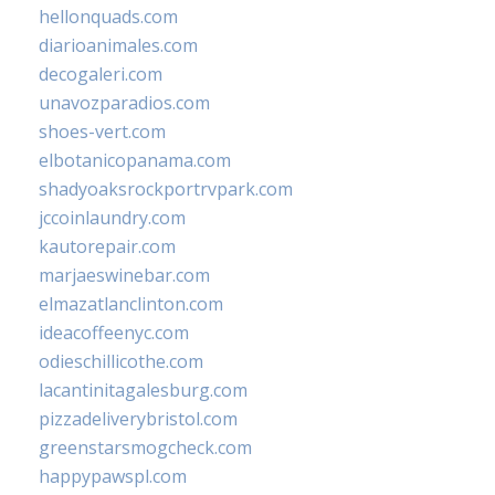
hellonquads.com
diarioanimales.com
decogaleri.com
unavozparadios.com
shoes-vert.com
elbotanicopanama.com
shadyoaksrockportrvpark.com
jccoinlaundry.com
kautorepair.com
marjaeswinebar.com
elmazatlanclinton.com
ideacoffeenyc.com
odieschillicothe.com
lacantinitagalesburg.com
pizzadeliverybristol.com
greenstarsmogcheck.com
happypawspl.com