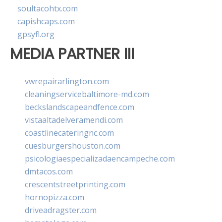
soultacohtx.com
capishcaps.com
gpsyfl.org
MEDIA PARTNER III
vwrepairarlington.com
cleaningservicebaltimore-md.com
beckslandscapeandfence.com
vistaaltadelveramendi.com
coastlinecateringnc.com
cuesburgershouston.com
psicologiaespecializadaencampeche.com
dmtacos.com
crescentstreetprinting.com
hornopizza.com
driveadragster.com