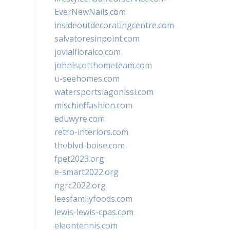
EverNewNails.com
insideoutdecoratingcentre.com
salvatoresinpoint.com
jovialfloralco.com
johnlscotthometeam.com
u-seehomes.com
watersportslagonissi.com
mischieffashion.com
eduwyre.com
retro-interiors.com
theblvd-boise.com
fpet2023.org
e-smart2022.org
ngrc2022.org
leesfamilyfoods.com
lewis-lewis-cpas.com
eleontennis.com