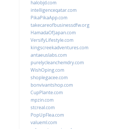
halobjd.com
intelligenceqatar.com
PikaPikaApp.com
takecareofbusinessdfw.org
HamadaOfJapan.com
VersifyLifestyle.com
kingscreekadventures.com
antaeuslabs.com
purelycleanchemdry.com
WishOping.com
shoplegacee.com
bonvivantshop.com
CupPlante.com
mpzin.com
stcreal.com
PopUpFlea.com
valueml.com