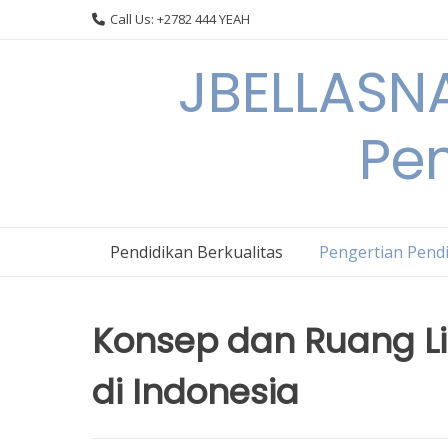
Skip
Call Us: +2782 444 YEAH
to
content
JBELLASNA
Pen
Pendidikan Berkualitas
Pengertian Pendi
Konsep dan Ruang L
di Indonesia