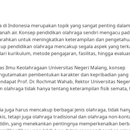
a di Indonesia merupakan topik yang sangat penting dala
nah air. Konsep pendidikan olahraga sendiri mengacu pad
arahkan untuk meningkatkan keterampilan dan pengetah
kup pendidikan olahraga mencakup segala aspek yang terka
ri kurikulum, metode pengajaran, fasilitas, hingga evaluas
tas Ilmu Keolahragaan Universitas Negeri Malang, konsep
mengutamakan pembentukan karakter dan kepribadian yang 
pendapat Prof. Dr. Rochmat Wahab, Rektor Universitas Neger
lahraga tidak hanya tentang keterampilan fisik semata, 
ia juga harus mencakup berbagai jenis olahraga, tidak han
is, tetapi juga olahraga tradisional dan olahraga non-kont
aruddin, yang menekankan pentingnya memperkenalkan berb