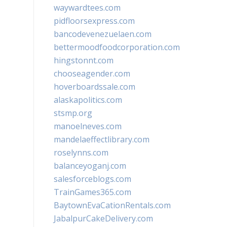
waywardtees.com
pidfloorsexpress.com
bancodevenezuelaen.com
bettermoodfoodcorporation.com
hingstonnt.com
chooseagender.com
hoverboardssale.com
alaskapolitics.com
stsmp.org
manoelneves.com
mandelaeffectlibrary.com
roselynns.com
balanceyoganj.com
salesforceblogs.com
TrainGames365.com
BaytownEvaCationRentals.com
JabalpurCakeDelivery.com