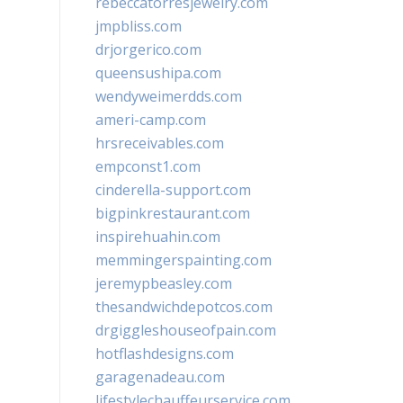
rebeccatorresjewelry.com
jmpbliss.com
drjorgerico.com
queensushipa.com
wendyweimerdds.com
ameri-camp.com
hrsreceivables.com
empconst1.com
cinderella-support.com
bigpinkrestaurant.com
inspirehuahin.com
memmingerspainting.com
jeremypbeasley.com
thesandwichdepotcos.com
drgiggleshouseofpain.com
hotflashdesigns.com
garagenadeau.com
lifestylechauffeurservice.com