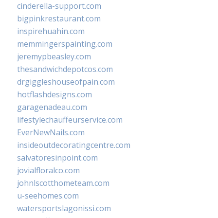
cinderella-support.com
bigpinkrestaurant.com
inspirehuahin.com
memmingerspainting.com
jeremypbeasley.com
thesandwichdepotcos.com
drgiggleshouseofpain.com
hotflashdesigns.com
garagenadeau.com
lifestylechauffeurservice.com
EverNewNails.com
insideoutdecoratingcentre.com
salvatoresinpoint.com
jovialfloralco.com
johnlscotthometeam.com
u-seehomes.com
watersportslagonissi.com