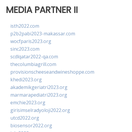
MEDIA PARTNER II
isth2022.com
p2b2pabi2023-makassar.com
wocfparis2023.org
sinc2023.com
scdlqatar2022-qa.com
thecolumbiagrill.com
provisionscheeseandwineshoppe.com
khedi2023.org
akademikgeriatri2023.org
marmarapediatri2023.org
emchie2023.org
girisimselradyoloji2022.org
utcd2022.org
biosensor2022.org