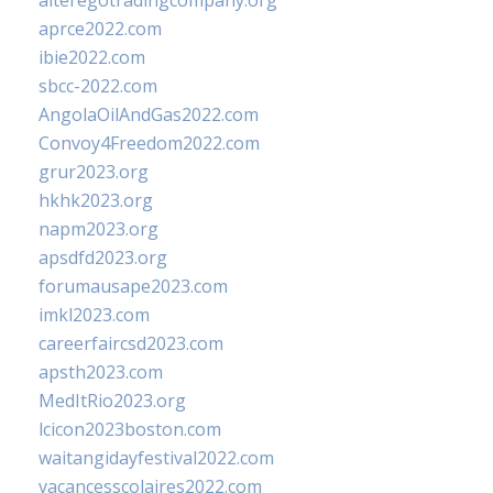
alteregotradingcompany.org
aprce2022.com
ibie2022.com
sbcc-2022.com
AngolaOilAndGas2022.com
Convoy4Freedom2022.com
grur2023.org
hkhk2023.org
napm2023.org
apsdfd2023.org
forumausape2023.com
imkl2023.com
careerfaircsd2023.com
apsth2023.com
MedItRio2023.org
lcicon2023boston.com
waitangidayfestival2022.com
vacancesscolaires2022.com