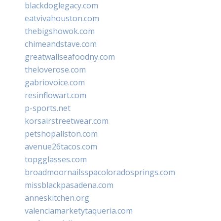
blackdoglegacy.com
eatvivahouston.com
thebigshowok.com
chimeandstave.com
greatwallseafoodny.com
theloverose.com
gabriovoice.com
resinflowart.com
p-sports.net
korsairstreetwear.com
petshopallston.com
avenue26tacos.com
topgglasses.com
broadmoornailsspacoloradosprings.com
missblackpasadena.com
anneskitchen.org
valenciamarketytaqueria.com