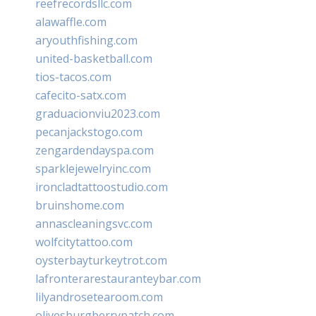
reefrecordsllc.com
alawaffle.com
aryouthfishing.com
united-basketball.com
tios-tacos.com
cafecito-satx.com
graduacionviu2023.com
pecanjackstogo.com
zengardendayspa.com
sparklejewelryinc.com
ironcladtattoostudio.com
bruinshome.com
annascleaningsvc.com
wolfcitytattoo.com
oysterbayturkeytrot.com
lafronterarestauranteybar.com
lilyandrosetearoom.com
olivesburgberrypatch.com