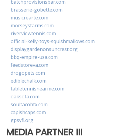
batchprovisionsbar.com
brasserie-gobette.com
musicrearte.com
morseysfarms.com
riverviewtennis.com
official-kelly-toys-squishmallows.com
displaygardenonsuncrest.org
bbq-empire-usa.com
feedstoreva.com
drogopets.com
ediblechalk.com
tabletennisnearme.com
oaksofa.com
soultacohtx.com
capishcaps.com
gpsyfl.org
MEDIA PARTNER III