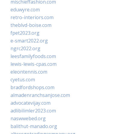
mischieffashion.com
eduwyre.com
retro-interiors.com
theblvd-boise.com
fpet2023.org
e-smart2022.org
ngrc2022.org
leesfamilyfoods.com
lewis-lewis-cpas.com
eleontennis.com
cyetus.com
bradfordshops.com
almadenranchsanjose.com
advocatevijay.com
adlibilimler2023.com
naswwebed.org
balithut-manado.org