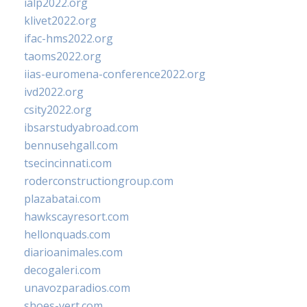
ialp2022.org
klivet2022.org
ifac-hms2022.org
taoms2022.org
iias-euromena-conference2022.org
ivd2022.org
csity2022.org
ibsarstudyabroad.com
bennusehgall.com
tsecincinnati.com
roderconstructiongroup.com
plazabatai.com
hawkscayresort.com
hellonquads.com
diarioanimales.com
decogaleri.com
unavozparadios.com
shoes-vert.com