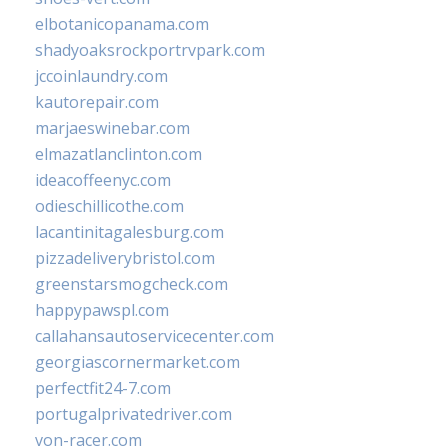
elbotanicopanama.com
shadyoaksrockportrvpark.com
jccoinlaundry.com
kautorepair.com
marjaeswinebar.com
elmazatlanclinton.com
ideacoffeenyc.com
odieschillicothe.com
lacantinitagalesburg.com
pizzadeliverybristol.com
greenstarsmogcheck.com
happypawspl.com
callahansautoservicecenter.com
georgiascornermarket.com
perfectfit24-7.com
portugalprivatedriver.com
von-racer.com