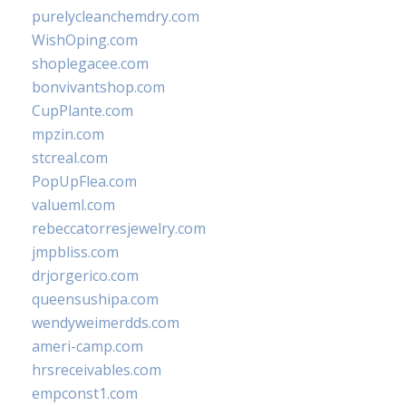
purelycleanchemdry.com
WishOping.com
shoplegacee.com
bonvivantshop.com
CupPlante.com
mpzin.com
stcreal.com
PopUpFlea.com
valueml.com
rebeccatorresjewelry.com
jmpbliss.com
drjorgerico.com
queensushipa.com
wendyweimerdds.com
ameri-camp.com
hrsreceivables.com
empconst1.com