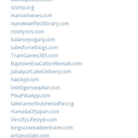
stsmp.org
manoelneves.com
mandelaeffectlibrary.com
roselynns.com
balanceyoganj.com
salesforceblogs.com
TrainGames365.com
BaytownEvaCationRentals.com
JabalpurCakeDelivery.com
halobjd.com
intelligenceqatar.com
PikaPikaApp.com
takecareofbusinessdfw.org
HamadaOfJapan.com
VersifyLifestyle.com
kingscreekadventures.com
antaeuslabs.com