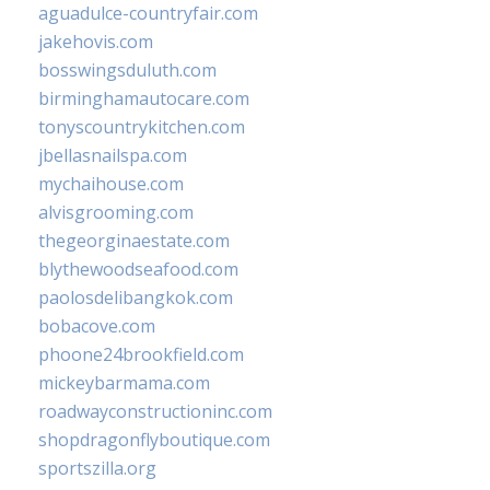
aguadulce-countryfair.com
jakehovis.com
bosswingsduluth.com
birminghamautocare.com
tonyscountrykitchen.com
jbellasnailspa.com
mychaihouse.com
alvisgrooming.com
thegeorginaestate.com
blythewoodseafood.com
paolosdelibangkok.com
bobacove.com
phoone24brookfield.com
mickeybarmama.com
roadwayconstructioninc.com
shopdragonflyboutique.com
sportszilla.org