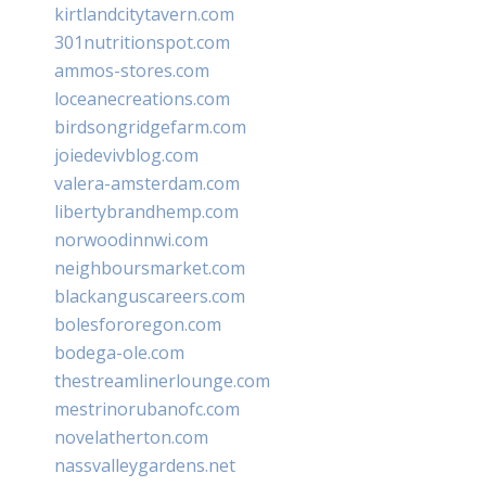
kirtlandcitytavern.com
301nutritionspot.com
ammos-stores.com
loceanecreations.com
birdsongridgefarm.com
joiedevivblog.com
valera-amsterdam.com
libertybrandhemp.com
norwoodinnwi.com
neighboursmarket.com
blackanguscareers.com
bolesfororegon.com
bodega-ole.com
thestreamlinerlounge.com
mestrinorubanofc.com
novelatherton.com
nassvalleygardens.net