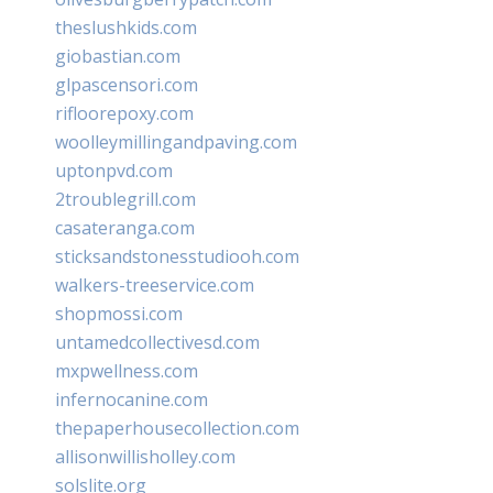
theslushkids.com
giobastian.com
glpascensori.com
rifloorepoxy.com
woolleymillingandpaving.com
uptonpvd.com
2troublegrill.com
casateranga.com
sticksandstonesstudiooh.com
walkers-treeservice.com
shopmossi.com
untamedcollectivesd.com
mxpwellness.com
infernocanine.com
thepaperhousecollection.com
allisonwillisholley.com
solslite.org