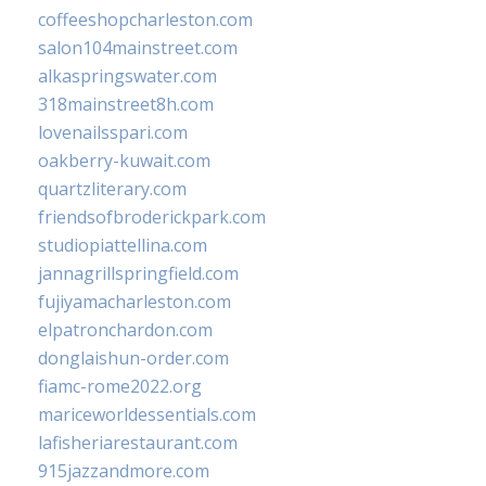
coffeeshopcharleston.com
salon104mainstreet.com
alkaspringswater.com
318mainstreet8h.com
lovenailsspari.com
oakberry-kuwait.com
quartzliterary.com
friendsofbroderickpark.com
studiopiattellina.com
jannagrillspringfield.com
fujiyamacharleston.com
elpatronchardon.com
donglaishun-order.com
fiamc-rome2022.org
mariceworldessentials.com
lafisheriarestaurant.com
915jazzandmore.com