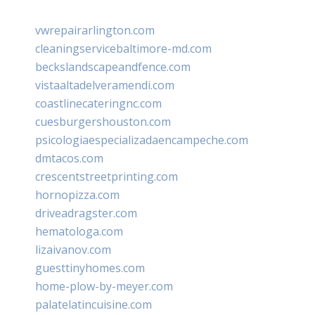
vwrepairarlington.com
cleaningservicebaltimore-md.com
beckslandscapeandfence.com
vistaaltadelveramendi.com
coastlinecateringnc.com
cuesburgershouston.com
psicologiaespecializadaencampeche.com
dmtacos.com
crescentstreetprinting.com
hornopizza.com
driveadragster.com
hematologa.com
lizaivanov.com
guesttinyhomes.com
home-plow-by-meyer.com
palatelatincuisine.com