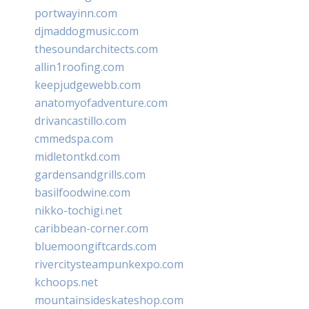
portwayinn.com
djmaddogmusic.com
thesoundarchitects.com
allin1roofing.com
keepjudgewebb.com
anatomyofadventure.com
drivancastillo.com
cmmedspa.com
midletontkd.com
gardensandgrills.com
basilfoodwine.com
nikko-tochigi.net
caribbean-corner.com
bluemoongiftcards.com
rivercitysteampunkexpo.com
kchoops.net
mountainsideskateshop.com