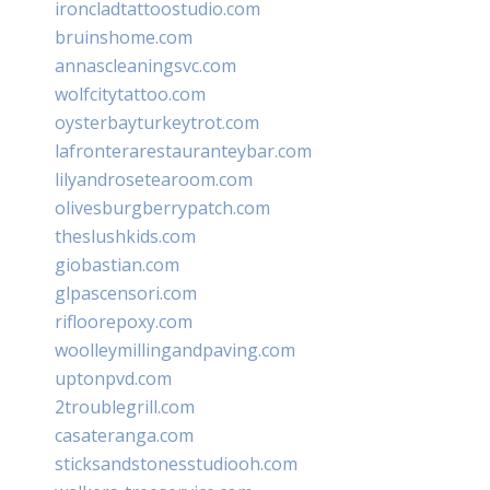
ironcladtattoostudio.com
bruinshome.com
annascleaningsvc.com
wolfcitytattoo.com
oysterbayturkeytrot.com
lafronterarestauranteybar.com
lilyandrosetearoom.com
olivesburgberrypatch.com
theslushkids.com
giobastian.com
glpascensori.com
rifloorepoxy.com
woolleymillingandpaving.com
uptonpvd.com
2troublegrill.com
casateranga.com
sticksandstonesstudiooh.com