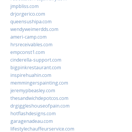
jmpbliss.com
drjorgerico.com
queensushipa.com
wendyweimerdds.com
ameri-camp.com
hrsreceivables.com
empconst1.com
cinderella-support.com
bigpinkrestaurant.com
inspirehuahin.com
memmingerspainting.com
jeremypbeasley.com
thesandwichdepotcos.com
drgiggleshouseofpain.com
hotflashdesigns.com
garagenadeau.com
lifestylechauffeurservice.com