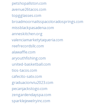
petshopallston.com
avenue26tacos.com
topgglasses.com
broadmoornailsspacoloradosprings.com
missblackpasadena.com
anneskitchen.org
valenciamarketytaqueria.com
reefrecordsllc.com
alawaffle.com
aryouthfishing.com
united-basketball.com
tios-tacos.com
cafecito-satx.com
graduacionviu2023.com
pecanjackstogo.com
zengardendayspa.com
sparklejewelryinc.com