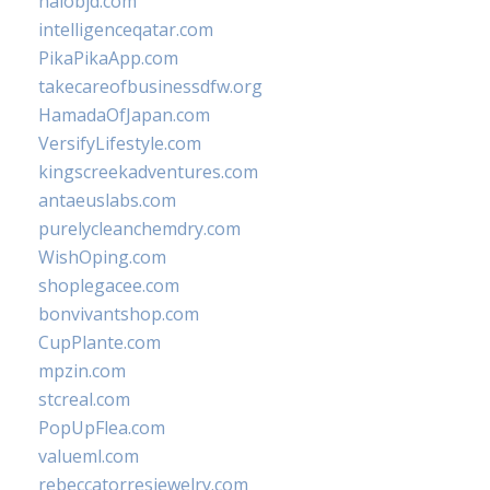
halobjd.com
intelligenceqatar.com
PikaPikaApp.com
takecareofbusinessdfw.org
HamadaOfJapan.com
VersifyLifestyle.com
kingscreekadventures.com
antaeuslabs.com
purelycleanchemdry.com
WishOping.com
shoplegacee.com
bonvivantshop.com
CupPlante.com
mpzin.com
stcreal.com
PopUpFlea.com
valueml.com
rebeccatorresjewelry.com