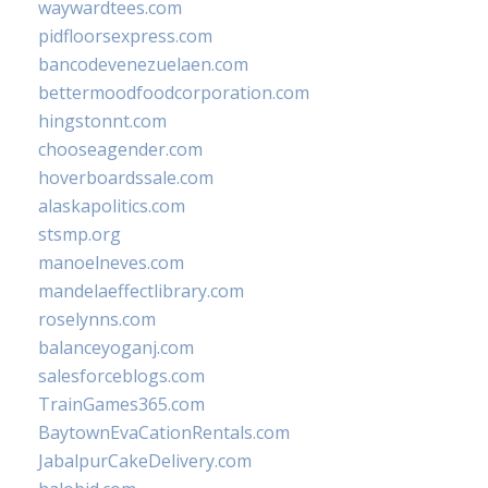
waywardtees.com
pidfloorsexpress.com
bancodevenezuelaen.com
bettermoodfoodcorporation.com
hingstonnt.com
chooseagender.com
hoverboardssale.com
alaskapolitics.com
stsmp.org
manoelneves.com
mandelaeffectlibrary.com
roselynns.com
balanceyoganj.com
salesforceblogs.com
TrainGames365.com
BaytownEvaCationRentals.com
JabalpurCakeDelivery.com