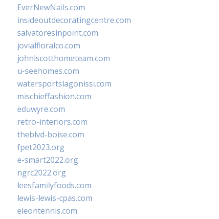
EverNewNails.com
insideoutdecoratingcentre.com
salvatoresinpoint.com
jovialfloralco.com
johnlscotthometeam.com
u-seehomes.com
watersportslagonissi.com
mischieffashion.com
eduwyre.com
retro-interiors.com
theblvd-boise.com
fpet2023.org
e-smart2022.org
ngrc2022.org
leesfamilyfoods.com
lewis-lewis-cpas.com
eleontennis.com