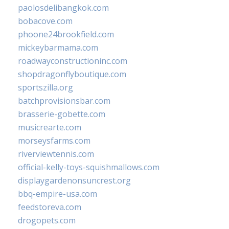
paolosdelibangkok.com
bobacove.com
phoone24brookfield.com
mickeybarmama.com
roadwayconstructioninc.com
shopdragonflyboutique.com
sportszilla.org
batchprovisionsbar.com
brasserie-gobette.com
musicrearte.com
morseysfarms.com
riverviewtennis.com
official-kelly-toys-squishmallows.com
displaygardenonsuncrest.org
bbq-empire-usa.com
feedstoreva.com
drogopets.com