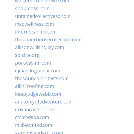
walkers-treeservice.com
shopmossi.com
untamedcollectivesd.com
mxpwellness.com
infernocanine.com
thepaperhousecollection.com
allisonwillisholley.com
solslite.org
portwayinn.com
djmaddogmusic.com
thesoundarchitects.com
allin1roofing.com
keepjudgewebb.com
anatomyofadventure.com
drivancastillo.com
cmmedspa.com
midletontkd.com
gardensandgrills.com