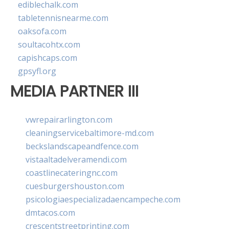
ediblechalk.com
tabletennisnearme.com
oaksofa.com
soultacohtx.com
capishcaps.com
gpsyfl.org
MEDIA PARTNER III
vwrepairarlington.com
cleaningservicebaltimore-md.com
beckslandscapeandfence.com
vistaaltadelveramendi.com
coastlinecateringnc.com
cuesburgershouston.com
psicologiaespecializadaencampeche.com
dmtacos.com
crescentstreetprinting.com