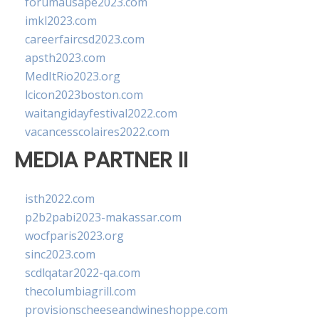
forumausape2023.com
imkl2023.com
careerfaircsd2023.com
apsth2023.com
MedItRio2023.org
lcicon2023boston.com
waitangidayfestival2022.com
vacancesscolaires2022.com
MEDIA PARTNER II
isth2022.com
p2b2pabi2023-makassar.com
wocfparis2023.org
sinc2023.com
scdlqatar2022-qa.com
thecolumbiagrill.com
provisionscheeseandwineshoppe.com