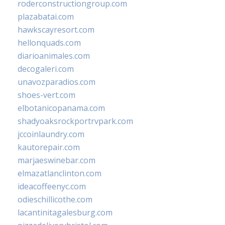
roderconstructiongroup.com
plazabatai.com
hawkscayresort.com
hellonquads.com
diarioanimales.com
decogaleri.com
unavozparadios.com
shoes-vert.com
elbotanicopanama.com
shadyoaksrockportrvpark.com
jccoinlaundry.com
kautorepair.com
marjaeswinebar.com
elmazatlanclinton.com
ideacoffeenyc.com
odieschillicothe.com
lacantinitagalesburg.com