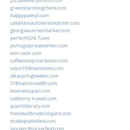
pizzadeliverybristol.com
greenstarsmogcheck.com
happypawspl.com
callahansautoservicecenter.com
georgiascornermarket.com
perfectfit24-7.com
portugalprivatedriver.com
von-racer.com
coffeeshopcharleston.com
salon104mainstreet.com
alkaspringswater.com
318mainstreet8h.com
lovenailsspari.com
oakberry-kuwait.com
quartzliterary.com
friendsofbroderickpark.com
studiopiattellina.com
jannagrillspringfield.com