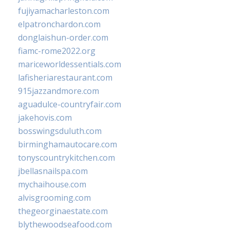
fujiyamacharleston.com
elpatronchardon.com
donglaishun-order.com
fiamc-rome2022.org
mariceworldessentials.com
lafisheriarestaurant.com
915jazzandmore.com
aguadulce-countryfair.com
jakehovis.com
bosswingsduluth.com
birminghamautocare.com
tonyscountrykitchen.com
jbellasnailspa.com
mychaihouse.com
alvisgrooming.com
thegeorginaestate.com
blythewoodseafood.com