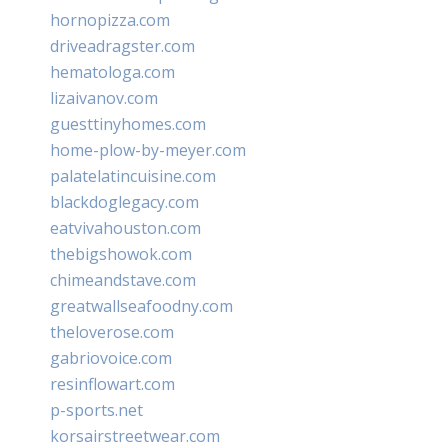
hornopizza.com
driveadragster.com
hematologa.com
lizaivanov.com
guesttinyhomes.com
home-plow-by-meyer.com
palatelatincuisine.com
blackdoglegacy.com
eatvivahouston.com
thebigshowok.com
chimeandstave.com
greatwallseafoodny.com
theloverose.com
gabriovoice.com
resinflowart.com
p-sports.net
korsairstreetwear.com