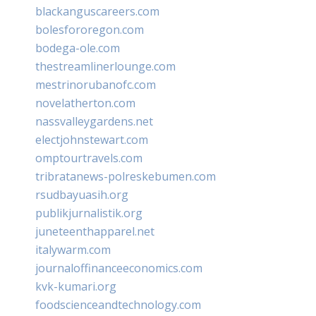
blackanguscareers.com
bolesfororegon.com
bodega-ole.com
thestreamlinerlounge.com
mestrinorubanofc.com
novelatherton.com
nassvalleygardens.net
electjohnstewart.com
omptourtravels.com
tribratanews-polreskebumen.com
rsudbayuasih.org
publikjurnalistik.org
juneteenthapparel.net
italywarm.com
journaloffinanceeconomics.com
kvk-kumari.org
foodscienceandtechnology.com