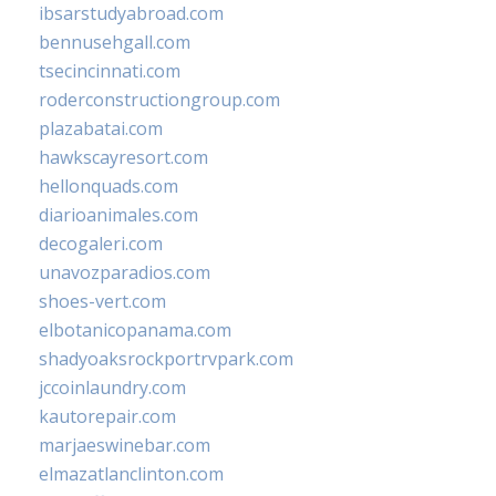
ibsarstudyabroad.com
bennusehgall.com
tsecincinnati.com
roderconstructiongroup.com
plazabatai.com
hawkscayresort.com
hellonquads.com
diarioanimales.com
decogaleri.com
unavozparadios.com
shoes-vert.com
elbotanicopanama.com
shadyoaksrockportrvpark.com
jccoinlaundry.com
kautorepair.com
marjaeswinebar.com
elmazatlanclinton.com