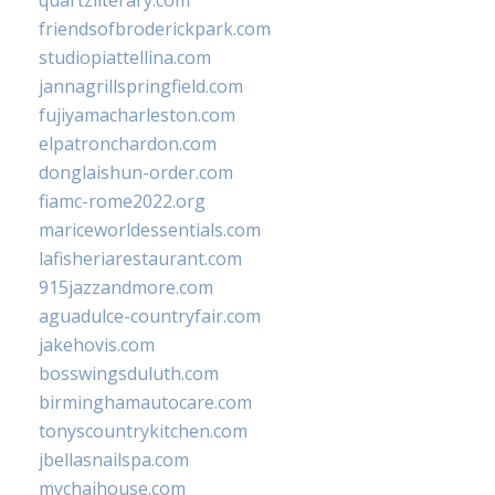
quartzliterary.com
friendsofbroderickpark.com
studiopiattellina.com
jannagrillspringfield.com
fujiyamacharleston.com
elpatronchardon.com
donglaishun-order.com
fiamc-rome2022.org
mariceworldessentials.com
lafisheriarestaurant.com
915jazzandmore.com
aguadulce-countryfair.com
jakehovis.com
bosswingsduluth.com
birminghamautocare.com
tonyscountrykitchen.com
jbellasnailspa.com
mychaihouse.com