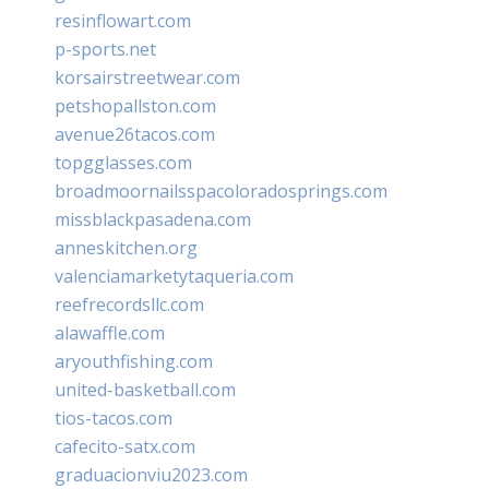
resinflowart.com
p-sports.net
korsairstreetwear.com
petshopallston.com
avenue26tacos.com
topgglasses.com
broadmoornailsspacoloradosprings.com
missblackpasadena.com
anneskitchen.org
valenciamarketytaqueria.com
reefrecordsllc.com
alawaffle.com
aryouthfishing.com
united-basketball.com
tios-tacos.com
cafecito-satx.com
graduacionviu2023.com