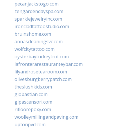
pecanjackstogo.com
zengardendayspa.com
sparklejewelryinc.com
ironcladtattoostudio.com
bruinshome.com
annascleaningsvc.com
wolfcitytattoo.com
oysterbayturkeytrot.com
lafronterarestauranteybar.com
lilyandrosetearoom.com
olivesburgberrypatch.com
theslushkids.com
giobastian.com
glpascensori.com
rifloorepoxy.com
woolleymillingandpaving.com
uptonpvd.com