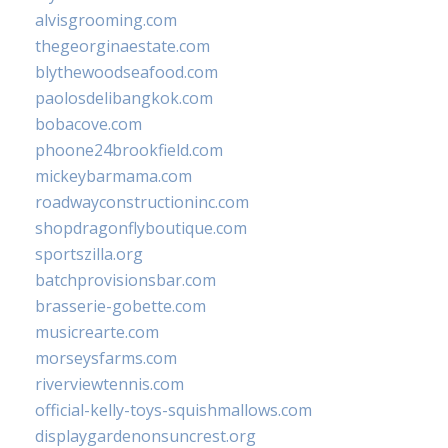
alvisgrooming.com
thegeorginaestate.com
blythewoodseafood.com
paolosdelibangkok.com
bobacove.com
phoone24brookfield.com
mickeybarmama.com
roadwayconstructioninc.com
shopdragonflyboutique.com
sportszilla.org
batchprovisionsbar.com
brasserie-gobette.com
musicrearte.com
morseysfarms.com
riverviewtennis.com
official-kelly-toys-squishmallows.com
displaygardenonsuncrest.org