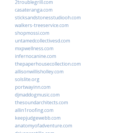
2troublegrill.com
casateranga.com
sticksandstonesstudiooh.com
walkers-treeservice.com
shopmossi.com
untamedcollectivesd.com
mxpwellness.com
infernocanine.com
thepaperhousecollection.com
allisonwillisholley.com
solslite.org
portwayinn.com
djmaddogmusic.com
thesoundarchitects.com
allin1roofing.com
keepjudgewebb.com
anatomyofadventure.com