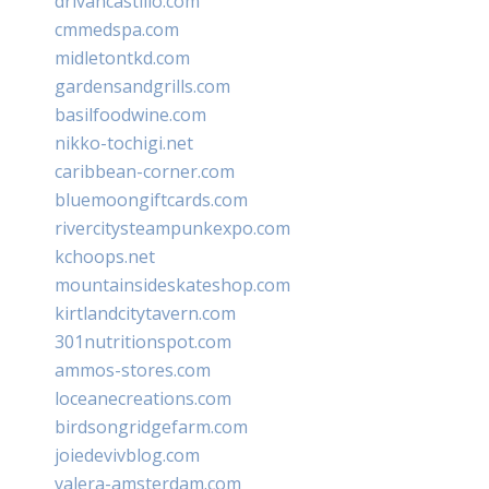
drivancastillo.com
cmmedspa.com
midletontkd.com
gardensandgrills.com
basilfoodwine.com
nikko-tochigi.net
caribbean-corner.com
bluemoongiftcards.com
rivercitysteampunkexpo.com
kchoops.net
mountainsideskateshop.com
kirtlandcitytavern.com
301nutritionspot.com
ammos-stores.com
loceanecreations.com
birdsongridgefarm.com
joiedevivblog.com
valera-amsterdam.com