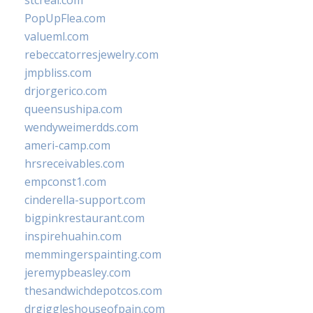
stcreal.com
PopUpFlea.com
valueml.com
rebeccatorresjewelry.com
jmpbliss.com
drjorgerico.com
queensushipa.com
wendyweimerdds.com
ameri-camp.com
hrsreceivables.com
empconst1.com
cinderella-support.com
bigpinkrestaurant.com
inspirehuahin.com
memmingerspainting.com
jeremypbeasley.com
thesandwichdepotcos.com
drgiggleshouseofpain.com