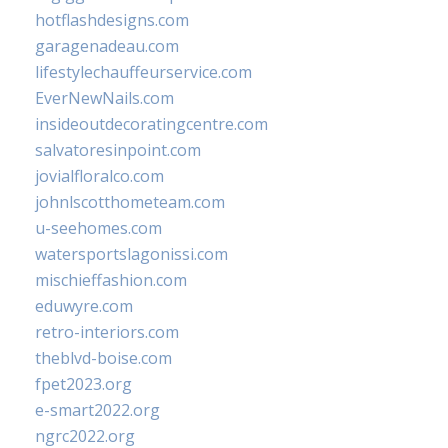
hotflashdesigns.com
garagenadeau.com
lifestylechauffeurservice.com
EverNewNails.com
insideoutdecoratingcentre.com
salvatoresinpoint.com
jovialfloralco.com
johnlscotthometeam.com
u-seehomes.com
watersportslagonissi.com
mischieffashion.com
eduwyre.com
retro-interiors.com
theblvd-boise.com
fpet2023.org
e-smart2022.org
ngrc2022.org