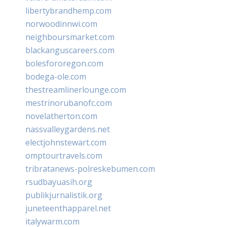
libertybrandhemp.com
norwoodinnwi.com
neighboursmarket.com
blackanguscareers.com
bolesfororegon.com
bodega-ole.com
thestreamlinerlounge.com
mestrinorubanofc.com
novelatherton.com
nassvalleygardens.net
electjohnstewart.com
omptourtravels.com
tribratanews-polreskebumen.com
rsudbayuasih.org
publikjurnalistik.org
juneteenthapparel.net
italywarm.com