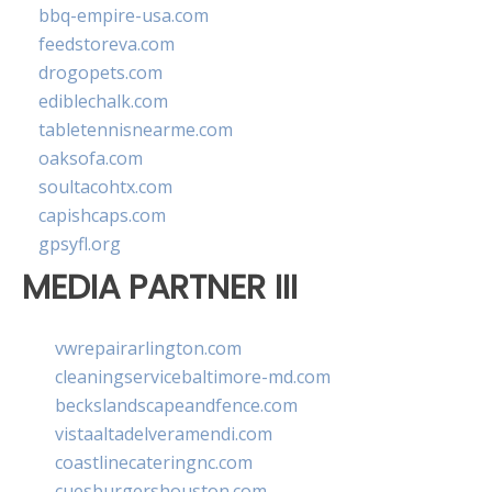
bbq-empire-usa.com
feedstoreva.com
drogopets.com
ediblechalk.com
tabletennisnearme.com
oaksofa.com
soultacohtx.com
capishcaps.com
gpsyfl.org
MEDIA PARTNER III
vwrepairarlington.com
cleaningservicebaltimore-md.com
beckslandscapeandfence.com
vistaaltadelveramendi.com
coastlinecateringnc.com
cuesburgershouston.com