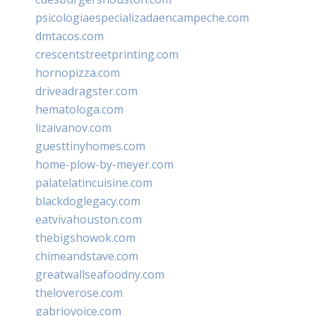
psicologiaespecializadaencampeche.com
dmtacos.com
crescentstreetprinting.com
hornopizza.com
driveadragster.com
hematologa.com
lizaivanov.com
guesttinyhomes.com
home-plow-by-meyer.com
palatelatincuisine.com
blackdoglegacy.com
eatvivahouston.com
thebigshowok.com
chimeandstave.com
greatwallseafoodny.com
theloverose.com
gabriovoice.com