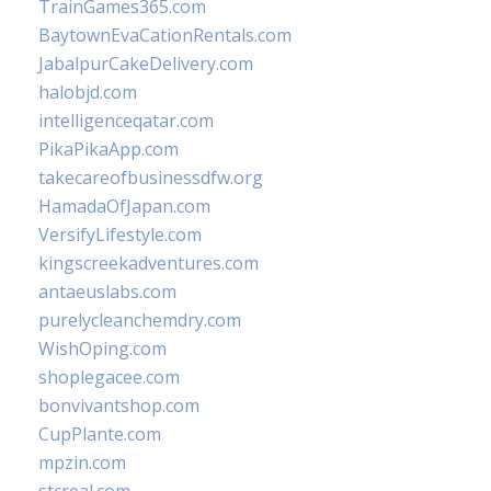
TrainGames365.com
BaytownEvaCationRentals.com
JabalpurCakeDelivery.com
halobjd.com
intelligenceqatar.com
PikaPikaApp.com
takecareofbusinessdfw.org
HamadaOfJapan.com
VersifyLifestyle.com
kingscreekadventures.com
antaeuslabs.com
purelycleanchemdry.com
WishOping.com
shoplegacee.com
bonvivantshop.com
CupPlante.com
mpzin.com