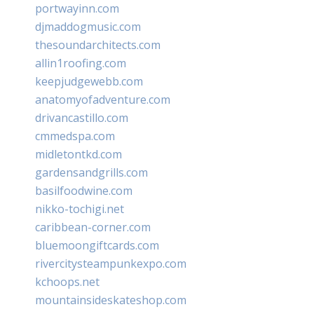
portwayinn.com
djmaddogmusic.com
thesoundarchitects.com
allin1roofing.com
keepjudgewebb.com
anatomyofadventure.com
drivancastillo.com
cmmedspa.com
midletontkd.com
gardensandgrills.com
basilfoodwine.com
nikko-tochigi.net
caribbean-corner.com
bluemoongiftcards.com
rivercitysteampunkexpo.com
kchoops.net
mountainsideskateshop.com