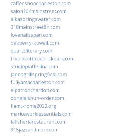
coffeeshopcharleston.com
salon104mainstreet.com
alkaspringswater.com
318mainstreet8h.com
lovenailsspari.com
oakberry-kuwait.com
quartzliterary.com
friendsofbroderickpark.com
studiopiattellina.com
jannagrillspringfield.com
fujiyamacharleston.com
elpatronchardon.com
donglaishun-order.com
fiamc-rome2022.org
mariceworldessentials.com
lafisheriarestaurant.com
915jazzandmore.com