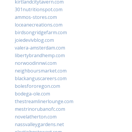
kirtlandcitytavern.com
301nutritionspot.com
ammos-stores.com
loceanecreations.com
birdsongridgefarm.com
joiedevivblog.com
valera-amsterdam.com
libertybrandhemp.com
norwoodinnwi.com
neighboursmarket.com
blackanguscareers.com
bolesfororegon.com
bodega-ole.com
thestreamlinerlounge.com
mestrinorubanofc.com
novelatherton.com
nassvalleygardens.net
electjohnstewart.com