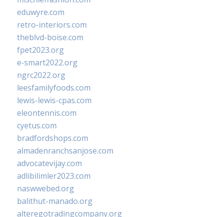
eduwyre.com
retro-interiors.com
theblvd-boise.com
fpet2023.org
e-smart2022.org
ngrc2022.org
leesfamilyfoods.com
lewis-lewis-cpas.com
eleontennis.com
cyetus.com
bradfordshops.com
almadenranchsanjose.com
advocatevijay.com
adlibilimler2023.com
naswwebed.org
balithut-manado.org
alteregotradingcompany.org