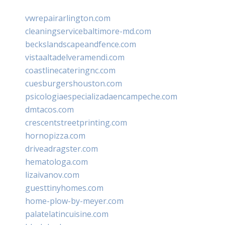
vwrepairarlington.com
cleaningservicebaltimore-md.com
beckslandscapeandfence.com
vistaaltadelveramendi.com
coastlinecateringnc.com
cuesburgershouston.com
psicologiaespecializadaencampeche.com
dmtacos.com
crescentstreetprinting.com
hornopizza.com
driveadragster.com
hematologa.com
lizaivanov.com
guesttinyhomes.com
home-plow-by-meyer.com
palatelatincuisine.com