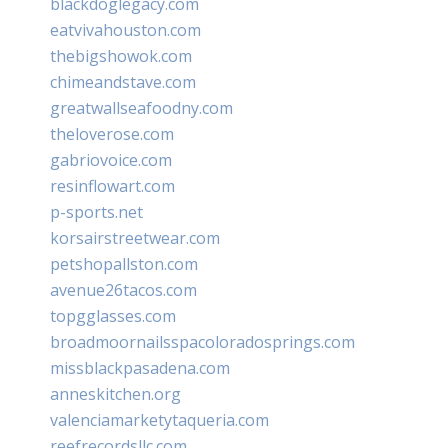
blackdoglegacy.com
eatvivahouston.com
thebigshowok.com
chimeandstave.com
greatwallseafoodny.com
theloverose.com
gabriovoice.com
resinflowart.com
p-sports.net
korsairstreetwear.com
petshopallston.com
avenue26tacos.com
topgglasses.com
broadmoornailsspacoloradosprings.com
missblackpasadena.com
anneskitchen.org
valenciamarketytaqueria.com
reefrecordsllc.com