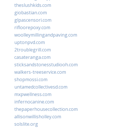
theslushkids.com
giobastian.com
glpascensori.com
rifloorepoxy.com
woolleymillingandpaving.com
uptonpvd.com
2troublegrill.com
casateranga.com
sticksandstonesstudiooh.com
walkers-treeservice.com
shopmossi.com
untamedcollectivesd.com
mxpwellness.com
infernocanine.com
thepaperhousecollection.com
allisonwillisholley.com
solslite.org