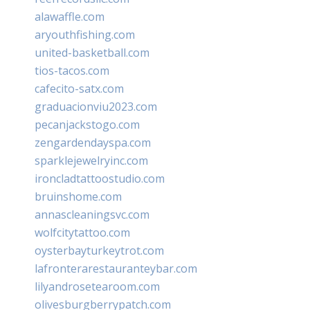
alawaffle.com
aryouthfishing.com
united-basketball.com
tios-tacos.com
cafecito-satx.com
graduacionviu2023.com
pecanjackstogo.com
zengardendayspa.com
sparklejewelryinc.com
ironcladtattoostudio.com
bruinshome.com
annascleaningsvc.com
wolfcitytattoo.com
oysterbayturkeytrot.com
lafronterarestauranteybar.com
lilyandrosetearoom.com
olivesburgberrypatch.com