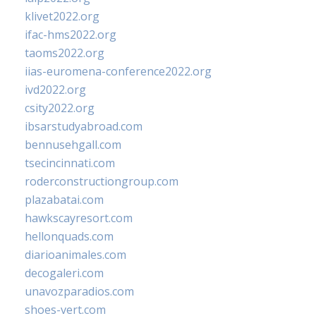
klivet2022.org
ifac-hms2022.org
taoms2022.org
iias-euromena-conference2022.org
ivd2022.org
csity2022.org
ibsarstudyabroad.com
bennusehgall.com
tsecincinnati.com
roderconstructiongroup.com
plazabatai.com
hawkscayresort.com
hellonquads.com
diarioanimales.com
decogaleri.com
unavozparadios.com
shoes-vert.com