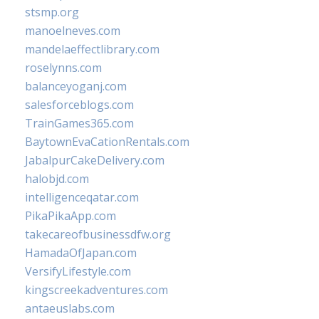
stsmp.org
manoelneves.com
mandelaeffectlibrary.com
roselynns.com
balanceyoganj.com
salesforceblogs.com
TrainGames365.com
BaytownEvaCationRentals.com
JabalpurCakeDelivery.com
halobjd.com
intelligenceqatar.com
PikaPikaApp.com
takecareofbusinessdfw.org
HamadaOfJapan.com
VersifyLifestyle.com
kingscreekadventures.com
antaeuslabs.com