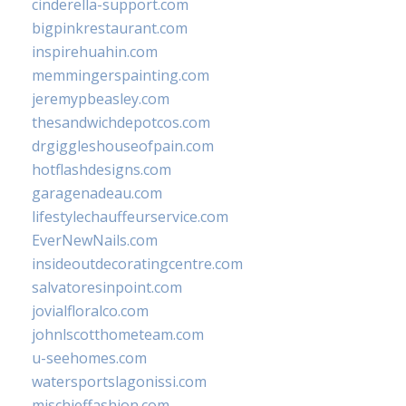
cinderella-support.com
bigpinkrestaurant.com
inspirehuahin.com
memmingerspainting.com
jeremypbeasley.com
thesandwichdepotcos.com
drgiggleshouseofpain.com
hotflashdesigns.com
garagenadeau.com
lifestylechauffeurservice.com
EverNewNails.com
insideoutdecoratingcentre.com
salvatoresinpoint.com
jovialfloralco.com
johnlscotthometeam.com
u-seehomes.com
watersportslagonissi.com
mischieffashion.com