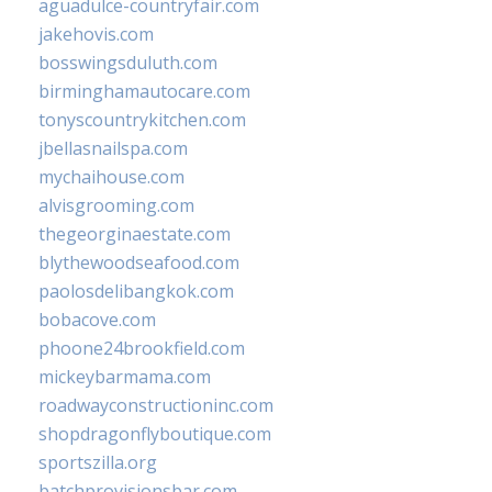
aguadulce-countryfair.com
jakehovis.com
bosswingsduluth.com
birminghamautocare.com
tonyscountrykitchen.com
jbellasnailspa.com
mychaihouse.com
alvisgrooming.com
thegeorginaestate.com
blythewoodseafood.com
paolosdelibangkok.com
bobacove.com
phoone24brookfield.com
mickeybarmama.com
roadwayconstructioninc.com
shopdragonflyboutique.com
sportszilla.org
batchprovisionsbar.com