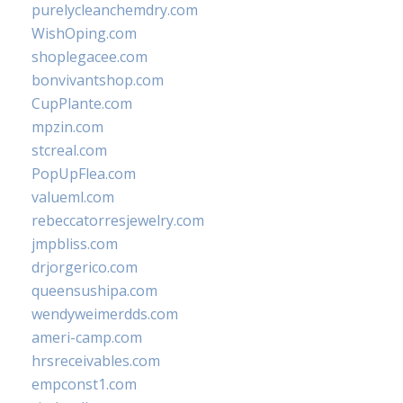
purelycleanchemdry.com
WishOping.com
shoplegacee.com
bonvivantshop.com
CupPlante.com
mpzin.com
stcreal.com
PopUpFlea.com
valueml.com
rebeccatorresjewelry.com
jmpbliss.com
drjorgerico.com
queensushipa.com
wendyweimerdds.com
ameri-camp.com
hrsreceivables.com
empconst1.com