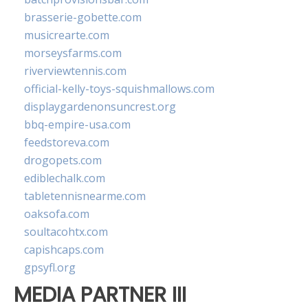
brasserie-gobette.com
musicrearte.com
morseysfarms.com
riverviewtennis.com
official-kelly-toys-squishmallows.com
displaygardenonsuncrest.org
bbq-empire-usa.com
feedstoreva.com
drogopets.com
ediblechalk.com
tabletennisnearme.com
oaksofa.com
soultacohtx.com
capishcaps.com
gpsyfl.org
MEDIA PARTNER III