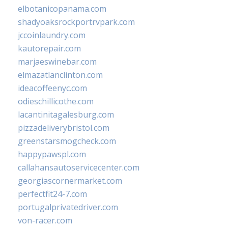
elbotanicopanama.com
shadyoaksrockportrvpark.com
jccoinlaundry.com
kautorepair.com
marjaeswinebar.com
elmazatlanclinton.com
ideacoffeenyc.com
odieschillicothe.com
lacantinitagalesburg.com
pizzadeliverybristol.com
greenstarsmogcheck.com
happypawspl.com
callahansautoservicecenter.com
georgiascornermarket.com
perfectfit24-7.com
portugalprivatedriver.com
von-racer.com