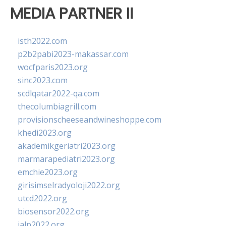
MEDIA PARTNER II
isth2022.com
p2b2pabi2023-makassar.com
wocfparis2023.org
sinc2023.com
scdlqatar2022-qa.com
thecolumbiagrill.com
provisionscheeseandwineshoppe.com
khedi2023.org
akademikgeriatri2023.org
marmarapediatri2023.org
emchie2023.org
girisimselradyoloji2022.org
utcd2022.org
biosensor2022.org
ialp2022.org