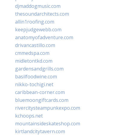
djmaddogmusic.com
thesoundarchitects.com
allin1roofing.com
keepjudgewebb.com
anatomyofadventure.com
drivancastillo.com
cmmedspa.com
midletontkd.com
gardensandgrills.com
basilfoodwine.com
nikko-tochigi.net
caribbean-corner.com
bluemoongiftcards.com
rivercitysteampunkexpo.com
kchoops.net
mountainsideskateshop.com
kirtlandcitytavern.com