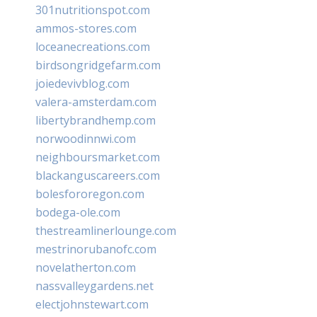
301nutritionspot.com
ammos-stores.com
loceanecreations.com
birdsongridgefarm.com
joiedevivblog.com
valera-amsterdam.com
libertybrandhemp.com
norwoodinnwi.com
neighboursmarket.com
blackanguscareers.com
bolesfororegon.com
bodega-ole.com
thestreamlinerlounge.com
mestrinorubanofc.com
novelatherton.com
nassvalleygardens.net
electjohnstewart.com