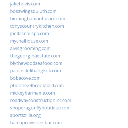
jakehovis.com
bosswingsduluth.com
birminghamautocare.com
tonyscountrykitchen.com
jbellasnailspa.com
mychaihouse.com
alvisgrooming.com
thegeorginaestate.com
blythewoodseafood.com
paolosdelibangkok.com
bobacove.com
phoone24brookfield.com
mickeybarmama.com
roadwayconstructioninc.com
shopdragonflyboutique.com
sportszilla.org
batchprovisionsbar.com