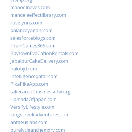
manoelneves.com
mandelaeffectlibrary.com
roselynns.com
balanceyoganj.com
salesforceblogs.com
TrainGames365.com
BaytownEvaCationRentals.com
JabalpurCakeDelivery.com
halobjd.com
intelligenceqatar.com
PikaPikaApp.com
takecareofbusinessdfw.org
HamadaOfJapan.com
VersifyLifestyle.com
kingscreekadventures.com
antaeuslabs.com
purelycleanchemdry.com