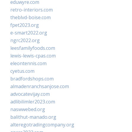
eduwyre.com
retro-interiors.com
theblvd-boise.com
fpet2023.org
e-smart2022.org
ngrc2022.org
leesfamilyfoods.com
lewis-lewis-cpas.com
eleontennis.com
cyetus.com
bradfordshops.com
almadenranchsanjose.com
advocatevijay.com
adlibilimler2023.com
naswwebed.org
balithut-manado.org
alteregotradingcompany.org