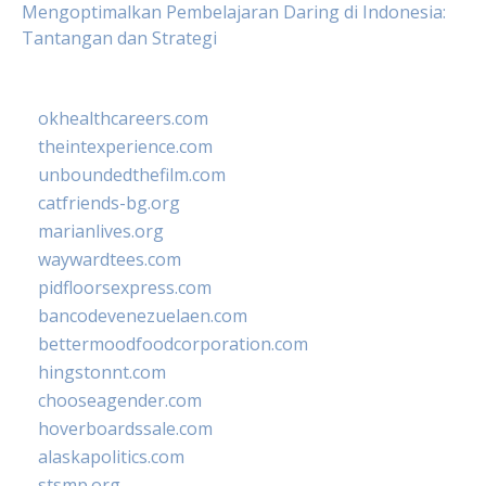
Mengoptimalkan Pembelajaran Daring di Indonesia:
Tantangan dan Strategi
okhealthcareers.com
theintexperience.com
unboundedthefilm.com
catfriends-bg.org
marianlives.org
waywardtees.com
pidfloorsexpress.com
bancodevenezuelaen.com
bettermoodfoodcorporation.com
hingstonnt.com
chooseagender.com
hoverboardssale.com
alaskapolitics.com
stsmp.org