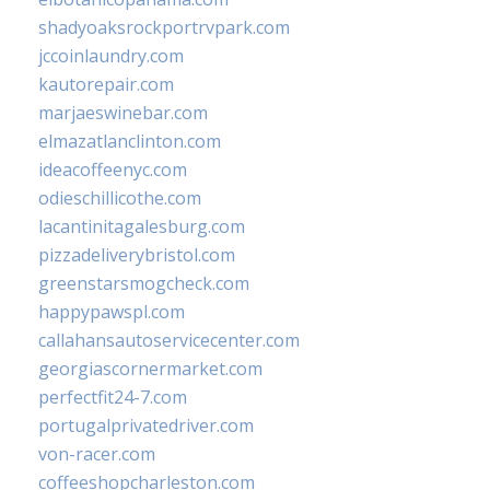
shadyoaksrockportrvpark.com
jccoinlaundry.com
kautorepair.com
marjaeswinebar.com
elmazatlanclinton.com
ideacoffeenyc.com
odieschillicothe.com
lacantinitagalesburg.com
pizzadeliverybristol.com
greenstarsmogcheck.com
happypawspl.com
callahansautoservicecenter.com
georgiascornermarket.com
perfectfit24-7.com
portugalprivatedriver.com
von-racer.com
coffeeshopcharleston.com