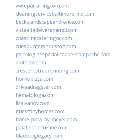
vwrepairarlington.com
cleaningservicebaltimore-md.com
beckslandscapeandfence.com
vistaaltadelveramendi.com
coastlinecateringnc.com
cuesburgershouston.com
psicologiaespecializadaencampeche.com
dmtacos.com
crescentstreetprinting.com
hornopizza.com
driveadragster.com
hematologa.com
lizaivanov.com
guesttinyhomes.com
home-plow-by-meyer.com
palatelatincuisine.com
blackdoglegacy.com