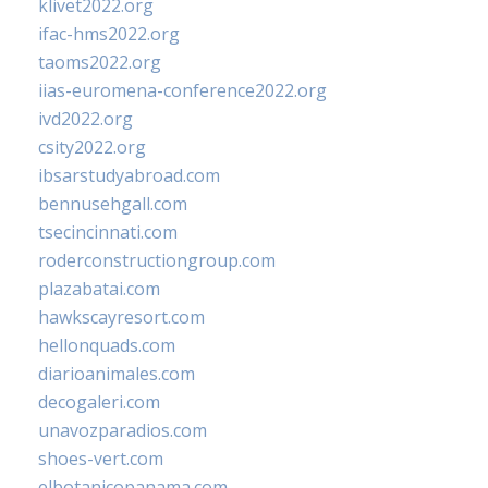
klivet2022.org
ifac-hms2022.org
taoms2022.org
iias-euromena-conference2022.org
ivd2022.org
csity2022.org
ibsarstudyabroad.com
bennusehgall.com
tsecincinnati.com
roderconstructiongroup.com
plazabatai.com
hawkscayresort.com
hellonquads.com
diarioanimales.com
decogaleri.com
unavozparadios.com
shoes-vert.com
elbotanicopanama.com