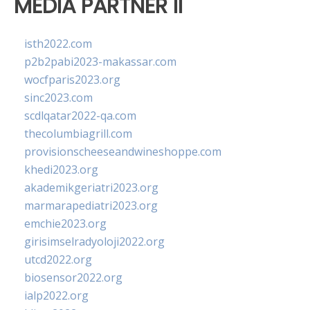
MEDIA PARTNER II
isth2022.com
p2b2pabi2023-makassar.com
wocfparis2023.org
sinc2023.com
scdlqatar2022-qa.com
thecolumbiagrill.com
provisionscheeseandwineshoppe.com
khedi2023.org
akademikgeriatri2023.org
marmarapediatri2023.org
emchie2023.org
girisimselradyoloji2022.org
utcd2022.org
biosensor2022.org
ialp2022.org