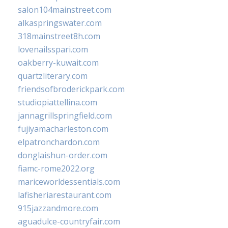
salon104mainstreet.com
alkaspringswater.com
318mainstreet8h.com
lovenailsspari.com
oakberry-kuwait.com
quartzliterary.com
friendsofbroderickpark.com
studiopiattellina.com
jannagrillspringfield.com
fujiyamacharleston.com
elpatronchardon.com
donglaishun-order.com
fiamc-rome2022.org
mariceworldessentials.com
lafisheriarestaurant.com
915jazzandmore.com
aguadulce-countryfair.com