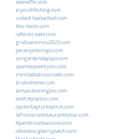
alawaffle.com
aryouthfishing.com
united-basketball.com
tios-tacos.com
cafecito-satx.com
graduacionviu2023.com
pecanjackstogo.com
zengardendayspa.com
sparklejewelryinc.com
ironcladtattoostudio.com
bruinshome.com
annascleaningsvc.com
wolfcitytattoo.com
oysterbayturkeytrot.com
lafronterarestauranteybar.com
lilyandrosetearoom.com
olivesburgberrypatch.com
theslushkids.com