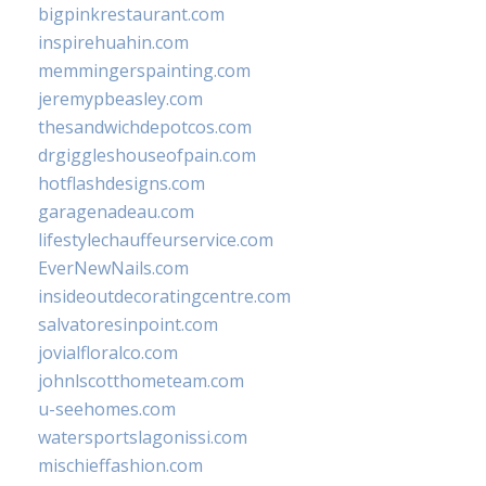
bigpinkrestaurant.com
inspirehuahin.com
memmingerspainting.com
jeremypbeasley.com
thesandwichdepotcos.com
drgiggleshouseofpain.com
hotflashdesigns.com
garagenadeau.com
lifestylechauffeurservice.com
EverNewNails.com
insideoutdecoratingcentre.com
salvatoresinpoint.com
jovialfloralco.com
johnlscotthometeam.com
u-seehomes.com
watersportslagonissi.com
mischieffashion.com