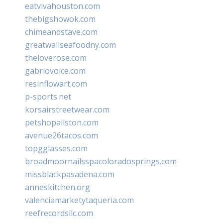
eatvivahouston.com
thebigshowok.com
chimeandstave.com
greatwallseafoodny.com
theloverose.com
gabriovoice.com
resinflowart.com
p-sports.net
korsairstreetwear.com
petshopallston.com
avenue26tacos.com
topgglasses.com
broadmoornailsspacoloradosprings.com
missblackpasadena.com
anneskitchen.org
valenciamarketytaqueria.com
reefrecordsllc.com