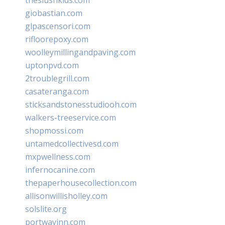
giobastian.com
glpascensori.com
rifloorepoxy.com
woolleymillingandpaving.com
uptonpvd.com
2troublegrill.com
casateranga.com
sticksandstonesstudiooh.com
walkers-treeservice.com
shopmossi.com
untamedcollectivesd.com
mxpwellness.com
infernocanine.com
thepaperhousecollection.com
allisonwillisholley.com
solslite.org
portwayinn.com