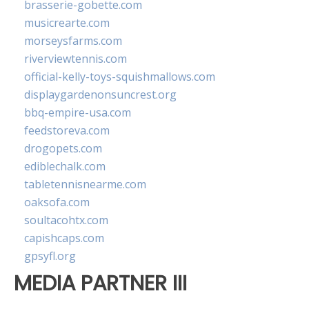
brasserie-gobette.com
musicrearte.com
morseysfarms.com
riverviewtennis.com
official-kelly-toys-squishmallows.com
displaygardenonsuncrest.org
bbq-empire-usa.com
feedstoreva.com
drogopets.com
ediblechalk.com
tabletennisnearme.com
oaksofa.com
soultacohtx.com
capishcaps.com
gpsyfl.org
MEDIA PARTNER III