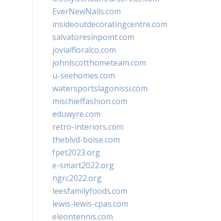
EverNewNails.com
insideoutdecoratingcentre.com
salvatoresinpoint.com
jovialfloralco.com
johnlscotthometeam.com
u-seehomes.com
watersportslagonissi.com
mischieffashion.com
eduwyre.com
retro-interiors.com
theblvd-boise.com
fpet2023.org
e-smart2022.org
ngrc2022.org
leesfamilyfoods.com
lewis-lewis-cpas.com
eleontennis.com