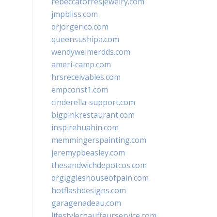
rebeccatorresjewelry.com
jmpbliss.com
drjorgerico.com
queensushipa.com
wendyweimerdds.com
ameri-camp.com
hrsreceivables.com
empconst1.com
cinderella-support.com
bigpinkrestaurant.com
inspirehuahin.com
memmingerspainting.com
jeremypbeasley.com
thesandwichdepotcos.com
drgiggleshouseofpain.com
hotflashdesigns.com
garagenadeau.com
lifestylechauffeurservice.com