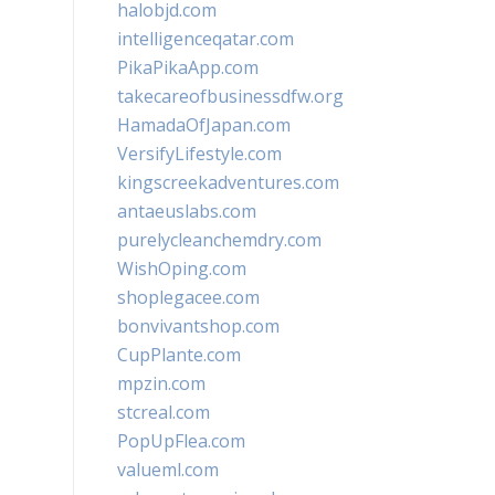
halobjd.com
intelligenceqatar.com
PikaPikaApp.com
takecareofbusinessdfw.org
HamadaOfJapan.com
VersifyLifestyle.com
kingscreekadventures.com
antaeuslabs.com
purelycleanchemdry.com
WishOping.com
shoplegacee.com
bonvivantshop.com
CupPlante.com
mpzin.com
stcreal.com
PopUpFlea.com
valueml.com