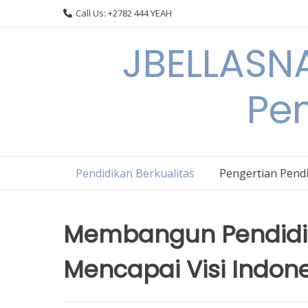
Skip
Call Us: +2782 444 YEAH
to
content
JBELLASNA
Pen
Pendidikan Berkualitas
Pengertian Pendi
Membangun Pendidik
Mencapai Visi Indon