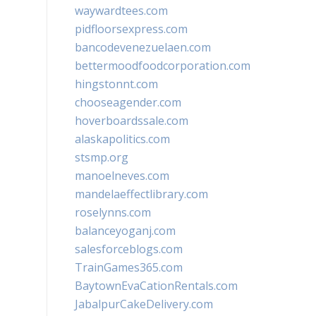
waywardtees.com
pidfloorsexpress.com
bancodevenezuelaen.com
bettermoodfoodcorporation.com
hingstonnt.com
chooseagender.com
hoverboardssale.com
alaskapolitics.com
stsmp.org
manoelneves.com
mandelaeffectlibrary.com
roselynns.com
balanceyoganj.com
salesforceblogs.com
TrainGames365.com
BaytownEvaCationRentals.com
JabalpurCakeDelivery.com