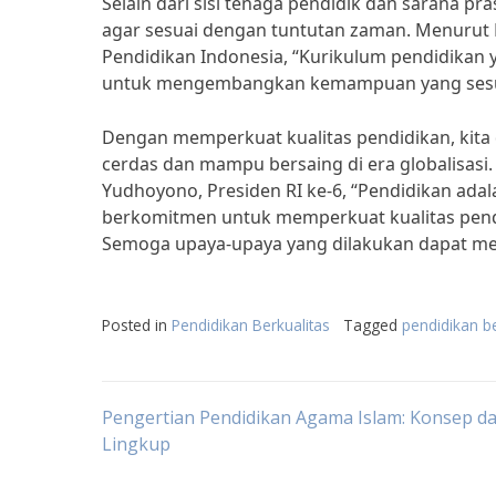
Selain dari sisi tenaga pendidik dan sarana pr
agar sesuai dengan tuntutan zaman. Menurut
Pendidikan Indonesia, “Kurikulum pendidika
untuk mengembangkan kemampuan yang sesua
Dengan memperkuat kualitas pendidikan, kit
cerdas dan mampu bersaing di era globalisasi
Yudhoyono, Presiden RI ke-6, “Pendidikan ada
berkomitmen untuk memperkuat kualitas pend
Semoga upaya-upaya yang dilakukan dapat mem
Posted in
Pendidikan Berkualitas
Tagged
pendidikan be
Post
Pengertian Pendidikan Agama Islam: Konsep d
Lingkup
navigation