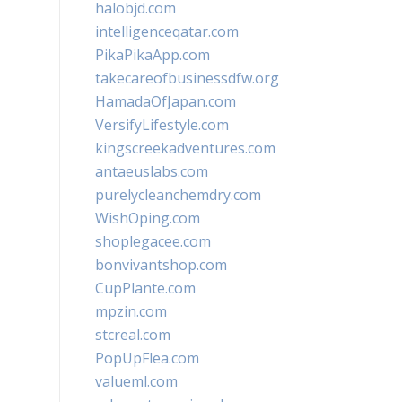
halobjd.com
intelligenceqatar.com
PikaPikaApp.com
takecareofbusinessdfw.org
HamadaOfJapan.com
VersifyLifestyle.com
kingscreekadventures.com
antaeuslabs.com
purelycleanchemdry.com
WishOping.com
shoplegacee.com
bonvivantshop.com
CupPlante.com
mpzin.com
stcreal.com
PopUpFlea.com
valueml.com