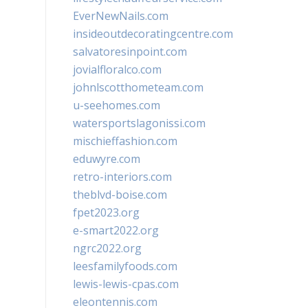
EverNewNails.com
insideoutdecoratingcentre.com
salvatoresinpoint.com
jovialfloralco.com
johnlscotthometeam.com
u-seehomes.com
watersportslagonissi.com
mischieffashion.com
eduwyre.com
retro-interiors.com
theblvd-boise.com
fpet2023.org
e-smart2022.org
ngrc2022.org
leesfamilyfoods.com
lewis-lewis-cpas.com
eleontennis.com