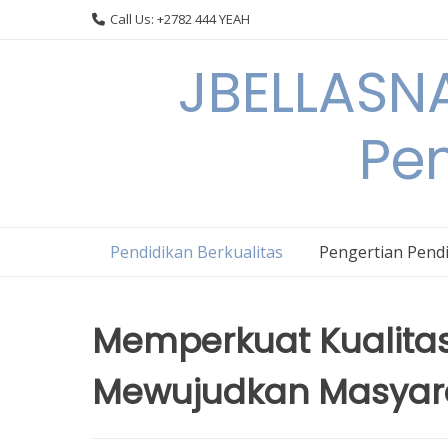
Skip
Call Us: +2782 444 YEAH
to
content
JBELLASNA
Pen
Pendidikan Berkualitas
Pengertian Pendi
Memperkuat Kualitas
Mewujudkan Masyara