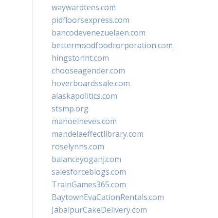
waywardtees.com
pidfloorsexpress.com
bancodevenezuelaen.com
bettermoodfoodcorporation.com
hingstonnt.com
chooseagender.com
hoverboardssale.com
alaskapolitics.com
stsmp.org
manoelneves.com
mandelaeffectlibrary.com
roselynns.com
balanceyoganj.com
salesforceblogs.com
TrainGames365.com
BaytownEvaCationRentals.com
JabalpurCakeDelivery.com