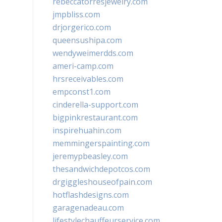
rebeccatorresjewelry.com
jmpbliss.com
drjorgerico.com
queensushipa.com
wendyweimerdds.com
ameri-camp.com
hrsreceivables.com
empconst1.com
cinderella-support.com
bigpinkrestaurant.com
inspirehuahin.com
memmingerspainting.com
jeremypbeasley.com
thesandwichdepotcos.com
drgiggleshouseofpain.com
hotflashdesigns.com
garagenadeau.com
lifestylechauffeurservice.com