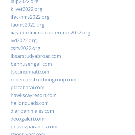
ialp2022.org
klivet2022.org
ifac-hms2022.org
taoms2022.org
iias-euromena-conference2022.org
ivd2022.org
csity2022.org
ibsarstudyabroad.com
bennusehgall.com
tsecincinnati.com
roderconstructiongroup.com
plazabatai.com
hawkscayresort.com
hellonquads.com
diarioanimales.com
decogaleri.com
unavozparadios.com
shoes-vert.com