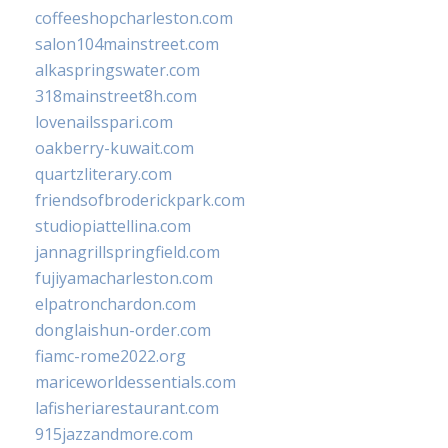
coffeeshopcharleston.com
salon104mainstreet.com
alkaspringswater.com
318mainstreet8h.com
lovenailsspari.com
oakberry-kuwait.com
quartzliterary.com
friendsofbroderickpark.com
studiopiattellina.com
jannagrillspringfield.com
fujiyamacharleston.com
elpatronchardon.com
donglaishun-order.com
fiamc-rome2022.org
mariceworldessentials.com
lafisheriarestaurant.com
915jazzandmore.com