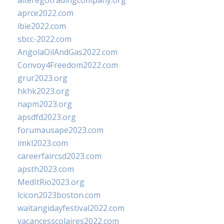
alteregotradingcompany.org
aprce2022.com
ibie2022.com
sbcc-2022.com
AngolaOilAndGas2022.com
Convoy4Freedom2022.com
grur2023.org
hkhk2023.org
napm2023.org
apsdfd2023.org
forumausape2023.com
imkl2023.com
careerfaircsd2023.com
apsth2023.com
MedItRio2023.org
lcicon2023boston.com
waitangidayfestival2022.com
vacancesscolaires2022.com