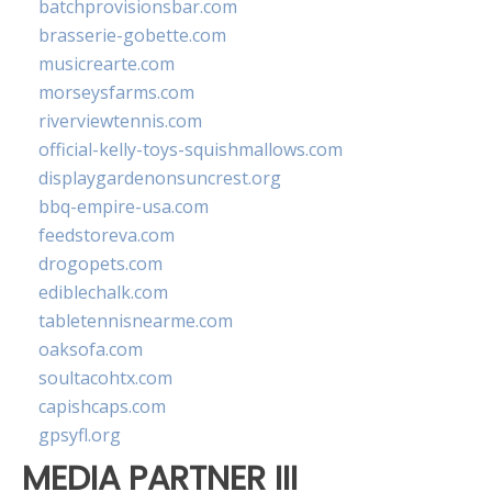
batchprovisionsbar.com
brasserie-gobette.com
musicrearte.com
morseysfarms.com
riverviewtennis.com
official-kelly-toys-squishmallows.com
displaygardenonsuncrest.org
bbq-empire-usa.com
feedstoreva.com
drogopets.com
ediblechalk.com
tabletennisnearme.com
oaksofa.com
soultacohtx.com
capishcaps.com
gpsyfl.org
MEDIA PARTNER III