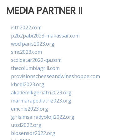
MEDIA PARTNER II
isth2022.com
p2b2pabi2023-makassar.com
wocfparis2023.org
sinc2023.com
scdlqatar2022-qa.com
thecolumbiagrill.com
provisionscheeseandwineshoppe.com
khedi2023.org
akademikgeriatri2023.org
marmarapediatri2023.org
emchie2023.org
girisimselradyoloji2022.org
utcd2022.org
biosensor2022.org