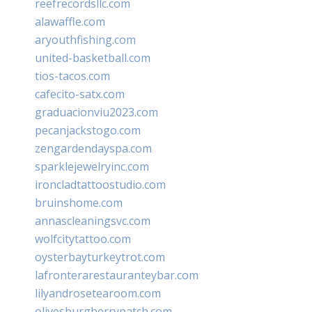
reefrecordsllc.com
alawaffle.com
aryouthfishing.com
united-basketball.com
tios-tacos.com
cafecito-satx.com
graduacionviu2023.com
pecanjackstogo.com
zengardendayspa.com
sparklejewelryinc.com
ironcladtattoostudio.com
bruinshome.com
annascleaningsvc.com
wolfcitytattoo.com
oysterbayturkeytrot.com
lafronterarestauranteybar.com
lilyandrosetearoom.com
olivesburgberrypatch.com