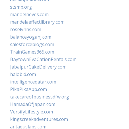
stsmp.org
manoelneves.com
mandelaeffectlibrary.com
roselynns.com
balanceyoganj.com
salesforceblogs.com
TrainGames365.com
BaytownEvaCationRentals.com
JabalpurCakeDelivery.com
halobjd.com
intelligenceqatar.com
PikaPikaApp.com
takecareofbusinessdfw.org
HamadaOfJapan.com
VersifyLifestyle.com
kingscreekadventures.com
antaeuslabs.com