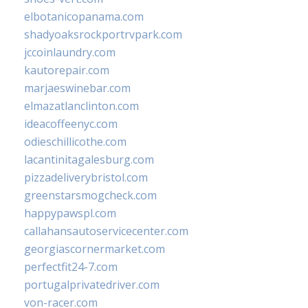
elbotanicopanama.com
shadyoaksrockportrvpark.com
jccoinlaundry.com
kautorepair.com
marjaeswinebar.com
elmazatlanclinton.com
ideacoffeenyc.com
odieschillicothe.com
lacantinitagalesburg.com
pizzadeliverybristol.com
greenstarsmogcheck.com
happypawspl.com
callahansautoservicecenter.com
georgiascornermarket.com
perfectfit24-7.com
portugalprivatedriver.com
von-racer.com