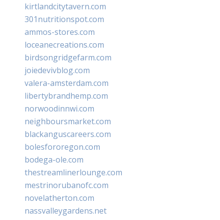
kirtlandcitytavern.com
301nutritionspot.com
ammos-stores.com
loceanecreations.com
birdsongridgefarm.com
joiedevivblog.com
valera-amsterdam.com
libertybrandhemp.com
norwoodinnwi.com
neighboursmarket.com
blackanguscareers.com
bolesfororegon.com
bodega-ole.com
thestreamlinerlounge.com
mestrinorubanofc.com
novelatherton.com
nassvalleygardens.net