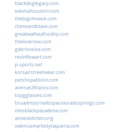
blackdoglegacy.com
eatvivahouston.com
thebigshowok.com
chimeandstave.com
greatwallseafoodny.com
theloverose.com
gabriovoice.com
resinflowart.com
p-sports.net
korsairstreetwear.com
petshopallston.com
avenue26tacos.com
topgglasses.com
broadmoornailsspacoloradosprings.com
missblackpasadena.com
anneskitchen.org
valenciamarketytaqueria.com