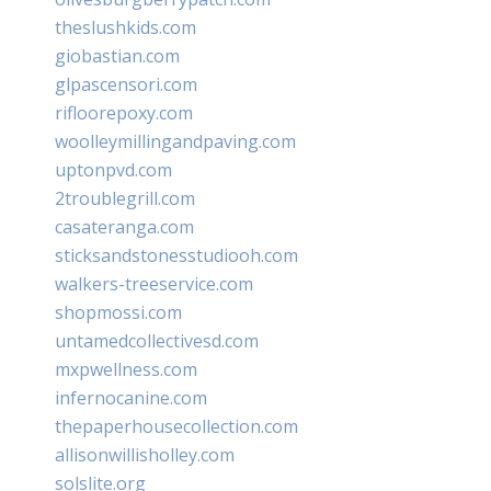
theslushkids.com
giobastian.com
glpascensori.com
rifloorepoxy.com
woolleymillingandpaving.com
uptonpvd.com
2troublegrill.com
casateranga.com
sticksandstonesstudiooh.com
walkers-treeservice.com
shopmossi.com
untamedcollectivesd.com
mxpwellness.com
infernocanine.com
thepaperhousecollection.com
allisonwillisholley.com
solslite.org