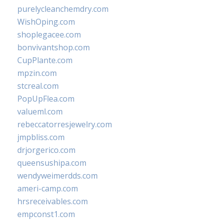
purelycleanchemdry.com
WishOping.com
shoplegacee.com
bonvivantshop.com
CupPlante.com
mpzin.com
stcreal.com
PopUpFlea.com
valueml.com
rebeccatorresjewelry.com
jmpbliss.com
drjorgerico.com
queensushipa.com
wendyweimerdds.com
ameri-camp.com
hrsreceivables.com
empconst1.com