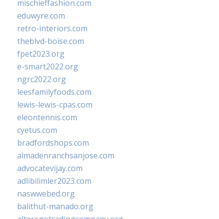
mischieffashion.com
eduwyre.com
retro-interiors.com
theblvd-boise.com
fpet2023.org
e-smart2022.org
ngrc2022.org
leesfamilyfoods.com
lewis-lewis-cpas.com
eleontennis.com
cyetus.com
bradfordshops.com
almadenranchsanjose.com
advocatevijay.com
adlibilimler2023.com
naswwebed.org
balithut-manado.org