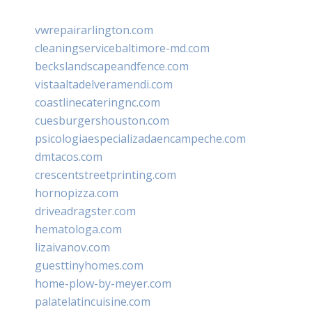
vwrepairarlington.com
cleaningservicebaltimore-md.com
beckslandscapeandfence.com
vistaaltadelveramendi.com
coastlinecateringnc.com
cuesburgershouston.com
psicologiaespecializadaencampeche.com
dmtacos.com
crescentstreetprinting.com
hornopizza.com
driveadragster.com
hematologa.com
lizaivanov.com
guesttinyhomes.com
home-plow-by-meyer.com
palatelatincuisine.com