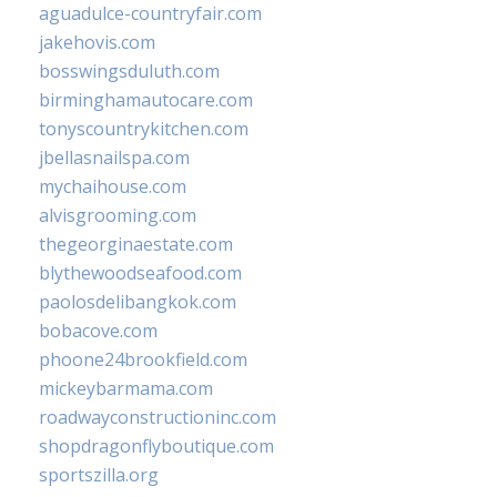
aguadulce-countryfair.com
jakehovis.com
bosswingsduluth.com
birminghamautocare.com
tonyscountrykitchen.com
jbellasnailspa.com
mychaihouse.com
alvisgrooming.com
thegeorginaestate.com
blythewoodseafood.com
paolosdelibangkok.com
bobacove.com
phoone24brookfield.com
mickeybarmama.com
roadwayconstructioninc.com
shopdragonflyboutique.com
sportszilla.org