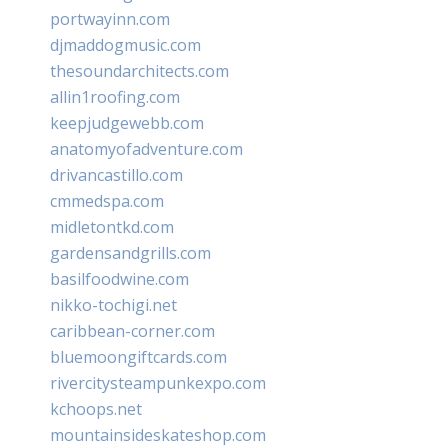
portwayinn.com
djmaddogmusic.com
thesoundarchitects.com
allin1roofing.com
keepjudgewebb.com
anatomyofadventure.com
drivancastillo.com
cmmedspa.com
midletontkd.com
gardensandgrills.com
basilfoodwine.com
nikko-tochigi.net
caribbean-corner.com
bluemoongiftcards.com
rivercitysteampunkexpo.com
kchoops.net
mountainsideskateshop.com