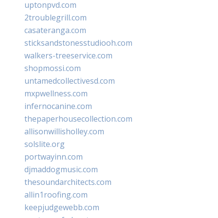
uptonpvd.com
2troublegrill.com
casateranga.com
sticksandstonesstudiooh.com
walkers-treeservice.com
shopmossi.com
untamedcollectivesd.com
mxpwellness.com
infernocanine.com
thepaperhousecollection.com
allisonwillisholley.com
solslite.org
portwayinn.com
djmaddogmusic.com
thesoundarchitects.com
allin1roofing.com
keepjudgewebb.com