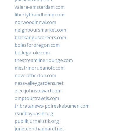
valera-amsterdam.com
libertybrandhemp.com
norwoodinnwi.com
neighboursmarket.com
blackanguscareers.com
bolesfororegon.com
bodega-ole.com
thestreamlinerlounge.com
mestrinorubanofc.com
novelatherton.com
nassvalleygardens.net
electjohnstewart.com
omptourtravels.com
tribratanews-polreskebumen.com
rsudbayuasih.org
publikjurnalistik.org
juneteenthapparel.net