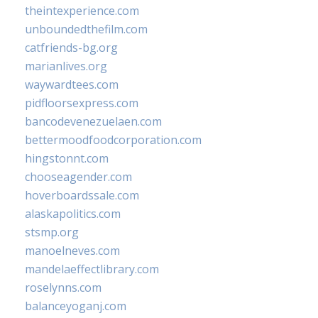
theintexperience.com
unboundedthefilm.com
catfriends-bg.org
marianlives.org
waywardtees.com
pidfloorsexpress.com
bancodevenezuelaen.com
bettermoodfoodcorporation.com
hingstonnt.com
chooseagender.com
hoverboardssale.com
alaskapolitics.com
stsmp.org
manoelneves.com
mandelaeffectlibrary.com
roselynns.com
balanceyoganj.com