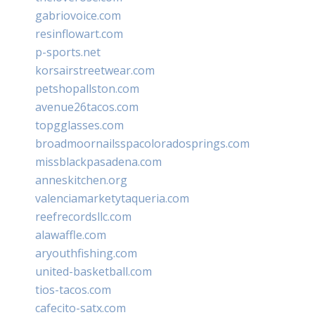
gabriovoice.com
resinflowart.com
p-sports.net
korsairstreetwear.com
petshopallston.com
avenue26tacos.com
topgglasses.com
broadmoornailsspacoloradosprings.com
missblackpasadena.com
anneskitchen.org
valenciamarketytaqueria.com
reefrecordsllc.com
alawaffle.com
aryouthfishing.com
united-basketball.com
tios-tacos.com
cafecito-satx.com