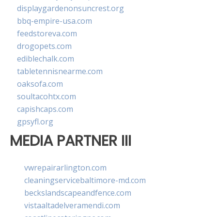
displaygardenonsuncrest.org
bbq-empire-usa.com
feedstoreva.com
drogopets.com
ediblechalk.com
tabletennisnearme.com
oaksofa.com
soultacohtx.com
capishcaps.com
gpsyfl.org
MEDIA PARTNER III
vwrepairarlington.com
cleaningservicebaltimore-md.com
beckslandscapeandfence.com
vistaaltadelveramendi.com