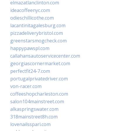
elmazatlanclinton.com
ideacoffeenyc.com
odieschillicothe.com
lacantinitagalesburg.com
pizzadeliverybristol.com
greenstarsmogcheck.com
happypawspl.com
callahansautoservicecenter.com
georgiascornermarket.com
perfectfit24-7.com
portugalprivatedriver.com
von-racer.com
coffeeshopcharleston.com
salon104mainstreet.com
alkaspringswater.com
318mainstreet8h.com
lovenailsspari.com