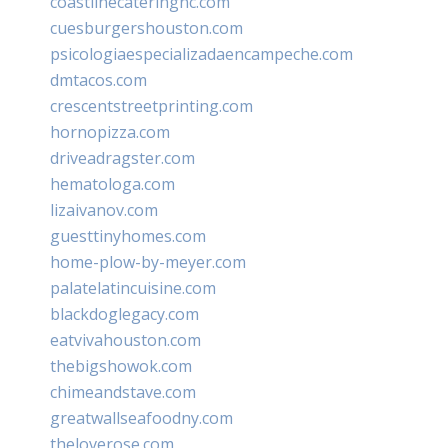
coastlinecateringnc.com
cuesburgershouston.com
psicologiaespecializadaencampeche.com
dmtacos.com
crescentstreetprinting.com
hornopizza.com
driveadragster.com
hematologa.com
lizaivanov.com
guesttinyhomes.com
home-plow-by-meyer.com
palatelatincuisine.com
blackdoglegacy.com
eatvivahouston.com
thebigshowok.com
chimeandstave.com
greatwallseafoodny.com
theloverose.com