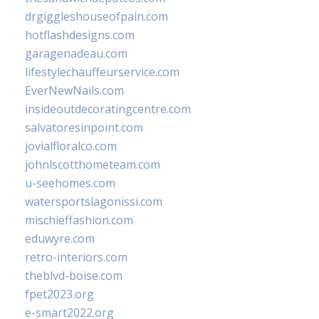
drgiggleshouseofpain.com
hotflashdesigns.com
garagenadeau.com
lifestylechauffeurservice.com
EverNewNails.com
insideoutdecoratingcentre.com
salvatoresinpoint.com
jovialfloralco.com
johnlscotthometeam.com
u-seehomes.com
watersportslagonissi.com
mischieffashion.com
eduwyre.com
retro-interiors.com
theblvd-boise.com
fpet2023.org
e-smart2022.org