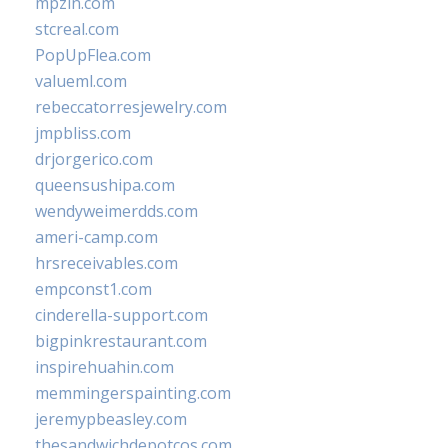
mpzin.com
stcreal.com
PopUpFlea.com
valueml.com
rebeccatorresjewelry.com
jmpbliss.com
drjorgerico.com
queensushipa.com
wendyweimerdds.com
ameri-camp.com
hrsreceivables.com
empconst1.com
cinderella-support.com
bigpinkrestaurant.com
inspirehuahin.com
memmingerspainting.com
jeremypbeasley.com
thesandwichdepotcos.com