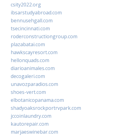
csity2022.org
ibsarstudyabroad.com
bennusehgall.com
tsecincinnati.com
roderconstructiongroup.com
plazabatai.com
hawkscayresort.com
hellonquads.com
diarioanimales.com
decogaleri.com
unavozparadios.com
shoes-vert.com
elbotanicopanama.com
shadyoaksrockportrvpark.com
jccoinlaundry.com
kautorepair.com
marjaeswinebar.com