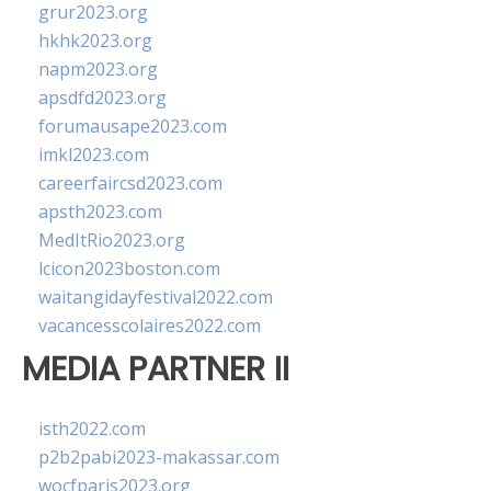
grur2023.org
hkhk2023.org
napm2023.org
apsdfd2023.org
forumausape2023.com
imkl2023.com
careerfaircsd2023.com
apsth2023.com
MedItRio2023.org
lcicon2023boston.com
waitangidayfestival2022.com
vacancesscolaires2022.com
MEDIA PARTNER II
isth2022.com
p2b2pabi2023-makassar.com
wocfparis2023.org