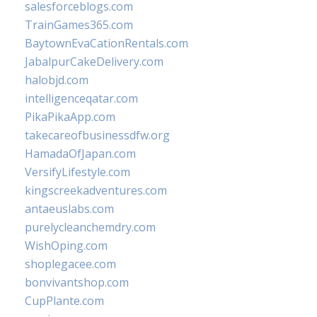
salesforceblogs.com
TrainGames365.com
BaytownEvaCationRentals.com
JabalpurCakeDelivery.com
halobjd.com
intelligenceqatar.com
PikaPikaApp.com
takecareofbusinessdfw.org
HamadaOfJapan.com
VersifyLifestyle.com
kingscreekadventures.com
antaeuslabs.com
purelycleanchemdry.com
WishOping.com
shoplegacee.com
bonvivantshop.com
CupPlante.com