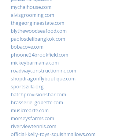
mychaihouse.com
alvisgrooming.com
thegeorginaestate.com
blythewoodseafood.com
paolosdelibangkok.com
bobacove.com
phoone24brookfield.com
mickeybarmama.com
roadwayconstructioninc.com
shopdragonflyboutique.com
sportszilla.org
batchprovisionsbar.com
brasserie-gobette.com
musicrearte.com
morseysfarms.com
riverviewtennis.com
official-kelly-toys-squishmallows.com