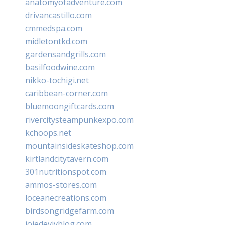
anatomyofadventure.com
drivancastillo.com
cmmedspa.com
midletontkd.com
gardensandgrills.com
basilfoodwine.com
nikko-tochigi.net
caribbean-corner.com
bluemoongiftcards.com
rivercitysteampunkexpo.com
kchoops.net
mountainsideskateshop.com
kirtlandcitytavern.com
301nutritionspot.com
ammos-stores.com
loceanecreations.com
birdsongridgefarm.com
joiedevivblog.com