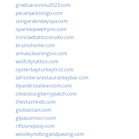
graduacionviu2023.com
pecanjackstogo.com
zengardendayspa.com
sparklejewelryinc.com
ironcladtattoostudio.com
bruinshome.com
annascleaningsvc.com
wolfcitytattoo.com
oysterbayturkeytrot.com
lafronterarestauranteybar.com
lilyandrosetearoom.com
olivesburgberrypatch.com
theslushkids.com
giobastian.com
glpascensori.com
rifloorepoxy.com
woolleymillingandpaving.com