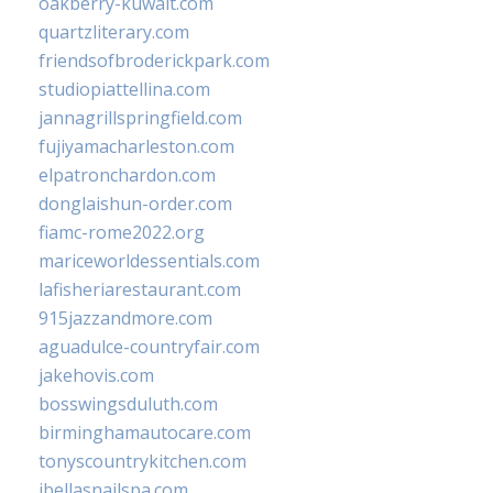
oakberry-kuwait.com
quartzliterary.com
friendsofbroderickpark.com
studiopiattellina.com
jannagrillspringfield.com
fujiyamacharleston.com
elpatronchardon.com
donglaishun-order.com
fiamc-rome2022.org
mariceworldessentials.com
lafisheriarestaurant.com
915jazzandmore.com
aguadulce-countryfair.com
jakehovis.com
bosswingsduluth.com
birminghamautocare.com
tonyscountrykitchen.com
jbellasnailspa.com