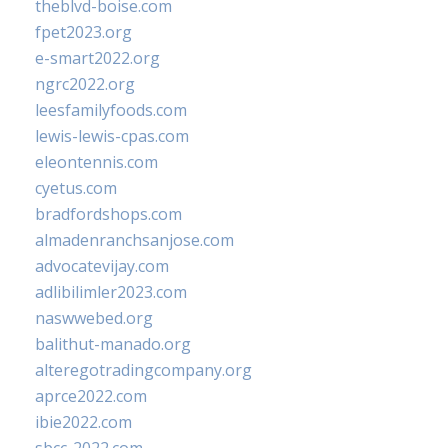
theblvd-boise.com
fpet2023.org
e-smart2022.org
ngrc2022.org
leesfamilyfoods.com
lewis-lewis-cpas.com
eleontennis.com
cyetus.com
bradfordshops.com
almadenranchsanjose.com
advocatevijay.com
adlibilimler2023.com
naswwebed.org
balithut-manado.org
alteregotradingcompany.org
aprce2022.com
ibie2022.com