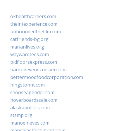
okhealthcareers.com
theintexperience.com
unboundedthefilm.com
catfriends-bg.org
marianlives.org
waywardtees.com
pidfloorsexpress.com
bancodevenezuelaen.com
bettermoodfoodcorporation.com
hingstonnt.com
chooseagender.com
hoverboardssale.com
alaskapolitics.com
stsmp.org
manoelneves.com
mandelaeffectlibrary.com