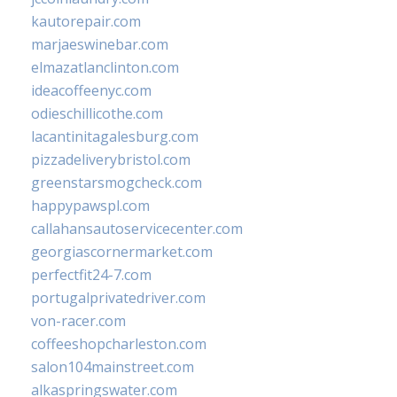
kautorepair.com
marjaeswinebar.com
elmazatlanclinton.com
ideacoffeenyc.com
odieschillicothe.com
lacantinitagalesburg.com
pizzadeliverybristol.com
greenstarsmogcheck.com
happypawspl.com
callahansautoservicecenter.com
georgiascornermarket.com
perfectfit24-7.com
portugalprivatedriver.com
von-racer.com
coffeeshopcharleston.com
salon104mainstreet.com
alkaspringswater.com