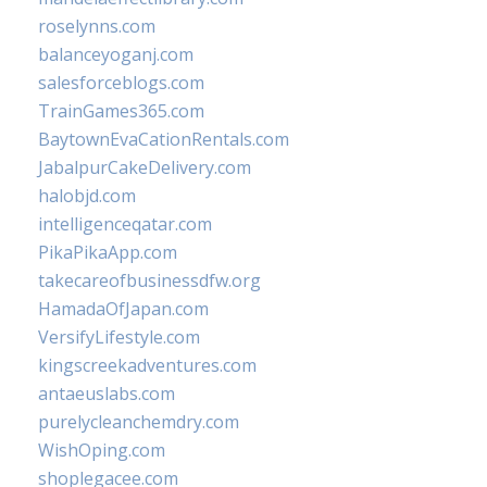
roselynns.com
balanceyoganj.com
salesforceblogs.com
TrainGames365.com
BaytownEvaCationRentals.com
JabalpurCakeDelivery.com
halobjd.com
intelligenceqatar.com
PikaPikaApp.com
takecareofbusinessdfw.org
HamadaOfJapan.com
VersifyLifestyle.com
kingscreekadventures.com
antaeuslabs.com
purelycleanchemdry.com
WishOping.com
shoplegacee.com