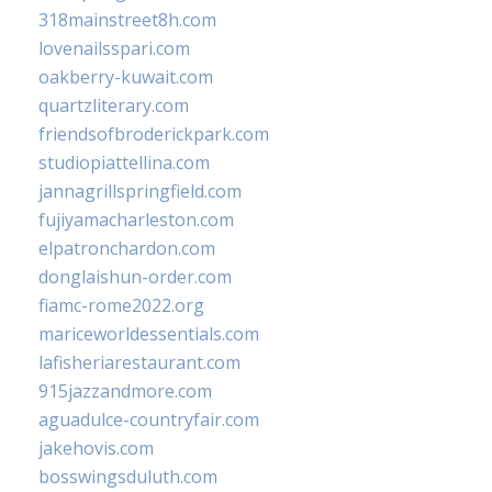
318mainstreet8h.com
lovenailsspari.com
oakberry-kuwait.com
quartzliterary.com
friendsofbroderickpark.com
studiopiattellina.com
jannagrillspringfield.com
fujiyamacharleston.com
elpatronchardon.com
donglaishun-order.com
fiamc-rome2022.org
mariceworldessentials.com
lafisheriarestaurant.com
915jazzandmore.com
aguadulce-countryfair.com
jakehovis.com
bosswingsduluth.com