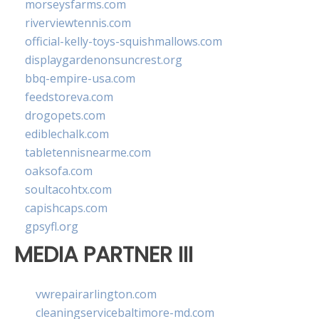
morseysfarms.com
riverviewtennis.com
official-kelly-toys-squishmallows.com
displaygardenonsuncrest.org
bbq-empire-usa.com
feedstoreva.com
drogopets.com
ediblechalk.com
tabletennisnearme.com
oaksofa.com
soultacohtx.com
capishcaps.com
gpsyfl.org
MEDIA PARTNER III
vwrepairarlington.com
cleaningservicebaltimore-md.com