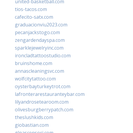
united-basketball.com
tios-tacos.com
cafecito-satx.com
graduacionviu2023.com
pecanjackstogo.com
zengardendayspa.com
sparklejewelryinc.com
ironcladtattoostudio.com
bruinshome.com
annascleaningsvc.com
wolfcitytattoo.com
oysterbayturkeytrot.com
lafronterarestauranteybar.com
lilyandrosetearoom.com
olivesburgberrypatch.com
theslushkids.com
giobastian.com
glpascensori.com