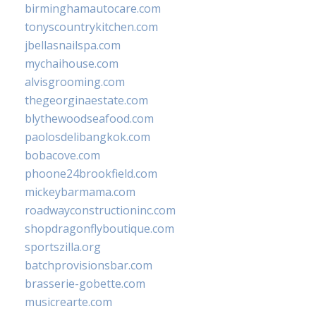
birminghamautocare.com
tonyscountrykitchen.com
jbellasnailspa.com
mychaihouse.com
alvisgrooming.com
thegeorginaestate.com
blythewoodseafood.com
paolosdelibangkok.com
bobacove.com
phoone24brookfield.com
mickeybarmama.com
roadwayconstructioninc.com
shopdragonflyboutique.com
sportszilla.org
batchprovisionsbar.com
brasserie-gobette.com
musicrearte.com