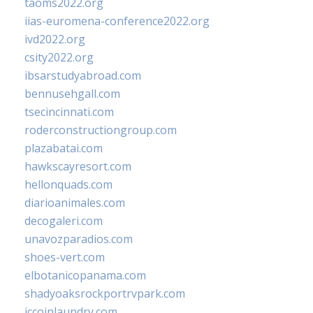
taoms2022.org
iias-euromena-conference2022.org
ivd2022.org
csity2022.org
ibsarstudyabroad.com
bennusehgall.com
tsecincinnati.com
roderconstructiongroup.com
plazabatai.com
hawkscayresort.com
hellonquads.com
diarioanimales.com
decogaleri.com
unavozparadios.com
shoes-vert.com
elbotanicopanama.com
shadyoaksrockportrvpark.com
jccoinlaundry.com