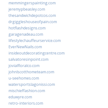
memmingerspainting.com
jeremypbeasley.com
thesandwichdepotcos.com
drgiggleshouseofpain.com
hotflashdesigns.com
garagenadeau.com
lifestylechauffeurservice.com
EverNewNails.com
insideoutdecoratingcentre.com
salvatoresinpoint.com
jovialfloralco.com
johnlscotthometeam.com
u-seehomes.com
watersportslagonissi.com
mischieffashion.com
eduwyre.com
retro-interiors.com