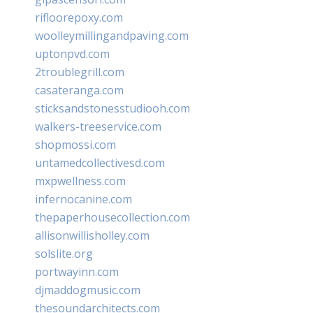
rifloorepoxy.com
woolleymillingandpaving.com
uptonpvd.com
2troublegrill.com
casateranga.com
sticksandstonesstudiooh.com
walkers-treeservice.com
shopmossi.com
untamedcollectivesd.com
mxpwellness.com
infernocanine.com
thepaperhousecollection.com
allisonwillisholley.com
solslite.org
portwayinn.com
djmaddogmusic.com
thesoundarchitects.com