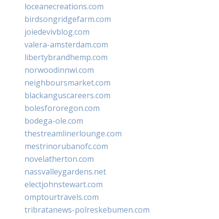
loceanecreations.com
birdsongridgefarm.com
joiedevivblog.com
valera-amsterdam.com
libertybrandhemp.com
norwoodinnwi.com
neighboursmarket.com
blackanguscareers.com
bolesfororegon.com
bodega-ole.com
thestreamlinerlounge.com
mestrinorubanofc.com
novelatherton.com
nassvalleygardens.net
electjohnstewart.com
omptourtravels.com
tribratanews-polreskebumen.com