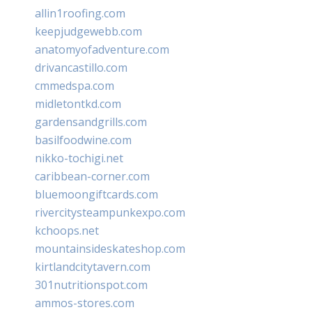
allin1roofing.com
keepjudgewebb.com
anatomyofadventure.com
drivancastillo.com
cmmedspa.com
midletontkd.com
gardensandgrills.com
basilfoodwine.com
nikko-tochigi.net
caribbean-corner.com
bluemoongiftcards.com
rivercitysteampunkexpo.com
kchoops.net
mountainsideskateshop.com
kirtlandcitytavern.com
301nutritionspot.com
ammos-stores.com