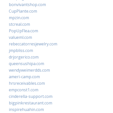
bonvivantshop.com
CupPlante.com
mpzin.com
stcreal.com
PopUpFlea.com
valueml.com
rebeccatorresjewelry.com
jmpbliss.com
drjorgerico.com
queensushipa.com
wendyweimerdds.com
ameri-camp.com
hrsreceivables.com
empconst1.com
cinderella-support.com
bigpinkrestaurant.com
inspirehuahin.com