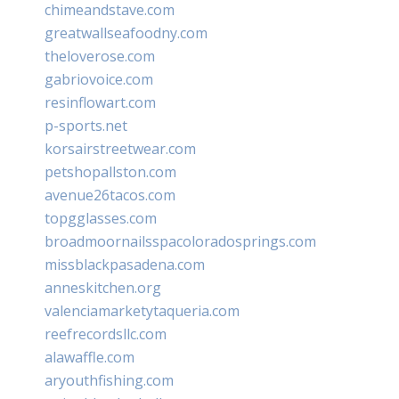
chimeandstave.com
greatwallseafoodny.com
theloverose.com
gabriovoice.com
resinflowart.com
p-sports.net
korsairstreetwear.com
petshopallston.com
avenue26tacos.com
topgglasses.com
broadmoornailsspacoloradosprings.com
missblackpasadena.com
anneskitchen.org
valenciamarketytaqueria.com
reefrecordsllc.com
alawaffle.com
aryouthfishing.com