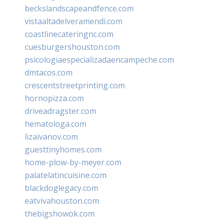
beckslandscapeandfence.com
vistaaltadelveramendi.com
coastlinecateringnc.com
cuesburgershouston.com
psicologiaespecializadaencampeche.com
dmtacos.com
crescentstreetprinting.com
hornopizza.com
driveadragster.com
hematologa.com
lizaivanov.com
guesttinyhomes.com
home-plow-by-meyer.com
palatelatincuisine.com
blackdoglegacy.com
eatvivahouston.com
thebigshowok.com