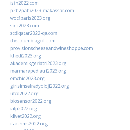
isth2022.com
p2b2pabi2023-makassar.com
wocfparis2023.org
sinc2023.com
scdlqatar2022-qa.com
thecolumbiagrill.com
provisionscheeseandwineshoppe.com
khedi2023.org
akademikgeriatri2023.org
marmarapediatri2023.org
emchie2023.org
girisimselradyoloji2022.org
utcd2022.org
biosensor2022.org
ialp2022.org
klivet2022.org
ifac-hms2022.org