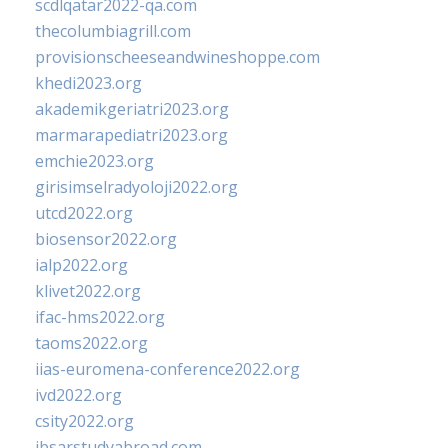
scdlqatar2022-qa.com
thecolumbiagrill.com
provisionscheeseandwineshoppe.com
khedi2023.org
akademikgeriatri2023.org
marmarapediatri2023.org
emchie2023.org
girisimselradyoloji2022.org
utcd2022.org
biosensor2022.org
ialp2022.org
klivet2022.org
ifac-hms2022.org
taoms2022.org
iias-euromena-conference2022.org
ivd2022.org
csity2022.org
ibsarstudyabroad.com