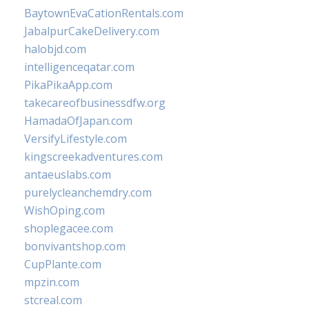
BaytownEvaCationRentals.com
JabalpurCakeDelivery.com
halobjd.com
intelligenceqatar.com
PikaPikaApp.com
takecareofbusinessdfw.org
HamadaOfJapan.com
VersifyLifestyle.com
kingscreekadventures.com
antaeuslabs.com
purelycleanchemdry.com
WishOping.com
shoplegacee.com
bonvivantshop.com
CupPlante.com
mpzin.com
stcreal.com