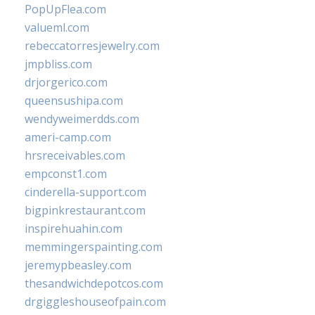
PopUpFlea.com
valueml.com
rebeccatorresjewelry.com
jmpbliss.com
drjorgerico.com
queensushipa.com
wendyweimerdds.com
ameri-camp.com
hrsreceivables.com
empconst1.com
cinderella-support.com
bigpinkrestaurant.com
inspirehuahin.com
memmingerspainting.com
jeremypbeasley.com
thesandwichdepotcos.com
drgiggleshouseofpain.com