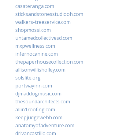
casateranga.com
sticksandstonesstudiooh.com
walkers-treeservice.com
shopmossi.com
untamedcollectivesd.com
mxpwellness.com
infernocanine.com
thepaperhousecollection.com
allisonwillisholley.com
solslite.org
portwayinn.com
djmaddogmusic.com
thesoundarchitects.com
allin1roofing.com
keepjudgewebb.com
anatomyofadventure.com
drivancastillo.com