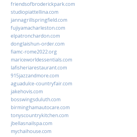
friendsofbroderickpark.com
studiopiattellina.com
jannagrillspringfield.com
fujiyamacharleston.com
elpatronchardon.com
donglaishun-order.com
fiamc-rome2022.org
mariceworldessentials.com
lafisheriarestaurant.com
915jazzandmore.com
aguadulce-countryfair.com
jakehovis.com
bosswingsduluth.com
birminghamautocare.com
tonyscountrykitchen.com
jbellasnailspa.com
mychaihouse.com