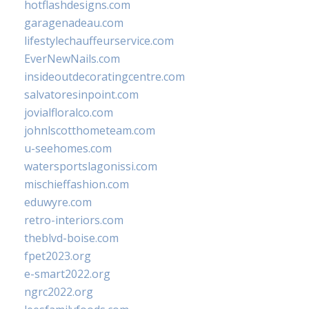
hotflashdesigns.com
garagenadeau.com
lifestylechauffeurservice.com
EverNewNails.com
insideoutdecoratingcentre.com
salvatoresinpoint.com
jovialfloralco.com
johnlscotthometeam.com
u-seehomes.com
watersportslagonissi.com
mischieffashion.com
eduwyre.com
retro-interiors.com
theblvd-boise.com
fpet2023.org
e-smart2022.org
ngrc2022.org