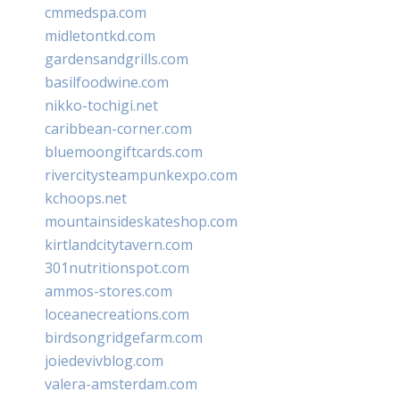
cmmedspa.com
midletontkd.com
gardensandgrills.com
basilfoodwine.com
nikko-tochigi.net
caribbean-corner.com
bluemoongiftcards.com
rivercitysteampunkexpo.com
kchoops.net
mountainsideskateshop.com
kirtlandcitytavern.com
301nutritionspot.com
ammos-stores.com
loceanecreations.com
birdsongridgefarm.com
joiedevivblog.com
valera-amsterdam.com