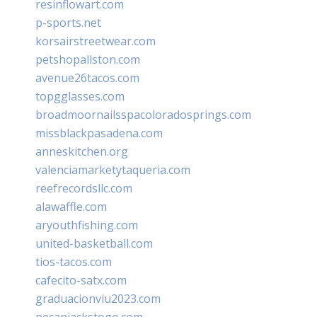
resinflowart.com
p-sports.net
korsairstreetwear.com
petshopallston.com
avenue26tacos.com
topgglasses.com
broadmoornailsspacoloradosprings.com
missblackpasadena.com
anneskitchen.org
valenciamarketytaqueria.com
reefrecordsllc.com
alawaffle.com
aryouthfishing.com
united-basketball.com
tios-tacos.com
cafecito-satx.com
graduacionviu2023.com
pecanjackstogo.com