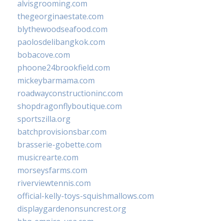
alvisgrooming.com
thegeorginaestate.com
blythewoodseafood.com
paolosdelibangkok.com
bobacove.com
phoone24brookfield.com
mickeybarmama.com
roadwayconstructioninc.com
shopdragonflyboutique.com
sportszilla.org
batchprovisionsbar.com
brasserie-gobette.com
musicrearte.com
morseysfarms.com
riverviewtennis.com
official-kelly-toys-squishmallows.com
displaygardenonsuncrest.org