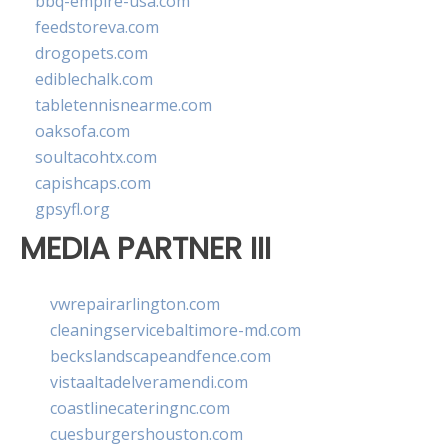
bbq-empire-usa.com
feedstoreva.com
drogopets.com
ediblechalk.com
tabletennisnearme.com
oaksofa.com
soultacohtx.com
capishcaps.com
gpsyfl.org
MEDIA PARTNER III
vwrepairarlington.com
cleaningservicebaltimore-md.com
beckslandscapeandfence.com
vistaaltadelveramendi.com
coastlinecateringnc.com
cuesburgershouston.com