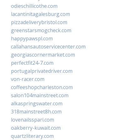
odieschillicothe.com
lacantinitagalesburg.com
pizzadeliverybristol.com
greenstarsmogcheck.com
happypawspl.com
callahansautoservicecenter.com
georgiascornermarket.com
perfectfit24-7.com
portugalprivatedriver.com
von-racer.com
coffeeshopcharleston.com
salon104mainstreet.com
alkaspringswater.com
318mainstreet8h.com
lovenailsspari.com
oakberry-kuwait.com
quartzliterary.com