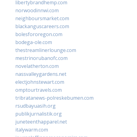
libertybrandhemp.com
norwoodinnwi.com
neighboursmarket.com
blackanguscareers.com
bolesfororegon.com
bodega-ole.com
thestreamlinerlounge.com
mestrinorubanofc.com
novelatherton.com
nassvalleygardens.net
electjohnstewart.com
omptourtravels.com
tribratanews-polreskebumen.com
rsudbayuasih.org
publikjurnalistik.org
juneteenthapparel.net
italywarm.com