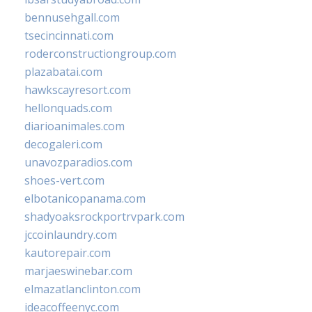
bennusehgall.com
tsecincinnati.com
roderconstructiongroup.com
plazabatai.com
hawkscayresort.com
hellonquads.com
diarioanimales.com
decogaleri.com
unavozparadios.com
shoes-vert.com
elbotanicopanama.com
shadyoaksrockportrvpark.com
jccoinlaundry.com
kautorepair.com
marjaeswinebar.com
elmazatlanclinton.com
ideacoffeenyc.com