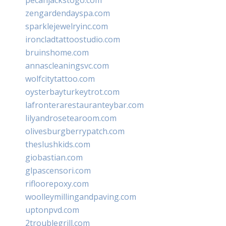
zengardendayspa.com
sparklejewelryinc.com
ironcladtattoostudio.com
bruinshome.com
annascleaningsvc.com
wolfcitytattoo.com
oysterbayturkeytrot.com
lafronterarestauranteybar.com
lilyandrosetearoom.com
olivesburgberrypatch.com
theslushkids.com
giobastian.com
glpascensori.com
rifloorepoxy.com
woolleymillingandpaving.com
uptonpvd.com
2troublegrill.com