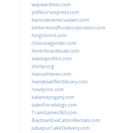
waywardtees.com
pidfloorsexpress.com
bancodevenezuelaen.com
bettermoodfoodcorporation.com
hingstonnt.com
chooseagender.com
hoverboardssale.com
alaskapolitics.com
stsmp.org
manoelneves.com
mandelaeffectlibrary.com
roselynns.com
balanceyoganj.com
salesforceblogs.com
TrainGames365.com
BaytownEvaCationRentals.com
JabalpurCakeDelivery.com