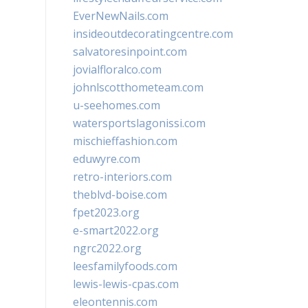
EverNewNails.com
insideoutdecoratingcentre.com
salvatoresinpoint.com
jovialfloralco.com
johnlscotthometeam.com
u-seehomes.com
watersportslagonissi.com
mischieffashion.com
eduwyre.com
retro-interiors.com
theblvd-boise.com
fpet2023.org
e-smart2022.org
ngrc2022.org
leesfamilyfoods.com
lewis-lewis-cpas.com
eleontennis.com