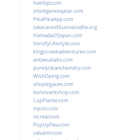
halobjd.com
intelligenceqatar.com
PikaPikaApp.com
takecareofbusinessdfw.org
HamadaOfJapan.com
VersifyLifestyle.com
kingscreekadventures.com
antaeuslabs.com
purelycleanchemdry.com
WishOping.com
shoplegacee.com
bonvivantshop.com
CupPlante.com
mpzin.com
stcreal.com
PopUpFlea.com
valueml.com