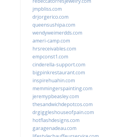
rebeccatorresjewelry.com
jmpbliss.com
drjorgerico.com
queensushipa.com
wendyweimerdds.com
ameri-camp.com
hrsreceivables.com
empconst1.com
cinderella-support.com
bigpinkrestaurant.com
inspirehuahin.com
memmingerspainting.com
jeremypbeasley.com
thesandwichdepotcos.com
drgiggleshouseofpain.com
hotflashdesigns.com
garagenadeau.com
lifestylechauffeurservice.com