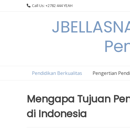
Skip
Call Us: +2782 444 YEAH
to
content
JBELLASNA
Pen
Pendidikan Berkualitas
Pengertian Pendi
Mengapa Tujuan Pend
di Indonesia