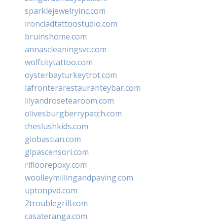
sparklejewelryinc.com
ironcladtattoostudio.com
bruinshome.com
annascleaningsvc.com
wolfcitytattoo.com
oysterbayturkeytrot.com
lafronterarestauranteybar.com
lilyandrosetearoom.com
olivesburgberrypatch.com
theslushkids.com
giobastian.com
glpascensori.com
rifloorepoxy.com
woolleymillingandpaving.com
uptonpvd.com
2troublegrill.com
casateranga.com