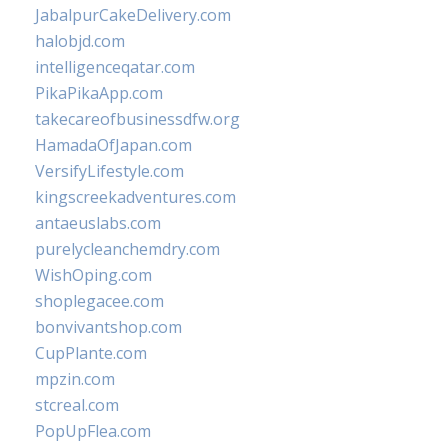
JabalpurCakeDelivery.com
halobjd.com
intelligenceqatar.com
PikaPikaApp.com
takecareofbusinessdfw.org
HamadaOfJapan.com
VersifyLifestyle.com
kingscreekadventures.com
antaeuslabs.com
purelycleanchemdry.com
WishOping.com
shoplegacee.com
bonvivantshop.com
CupPlante.com
mpzin.com
stcreal.com
PopUpFlea.com