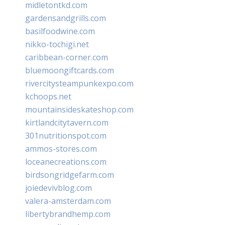
midletontkd.com
gardensandgrills.com
basilfoodwine.com
nikko-tochigi.net
caribbean-corner.com
bluemoongiftcards.com
rivercitysteampunkexpo.com
kchoops.net
mountainsideskateshop.com
kirtlandcitytavern.com
301nutritionspot.com
ammos-stores.com
loceanecreations.com
birdsongridgefarm.com
joiedevivblog.com
valera-amsterdam.com
libertybrandhemp.com