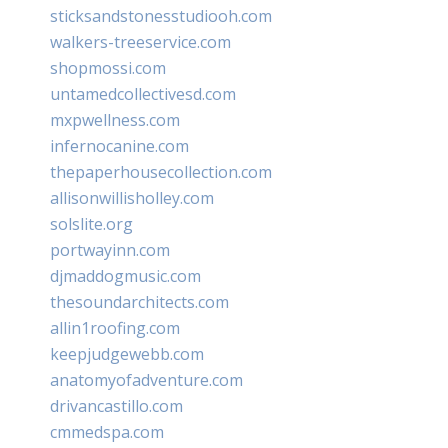
sticksandstonesstudiooh.com
walkers-treeservice.com
shopmossi.com
untamedcollectivesd.com
mxpwellness.com
infernocanine.com
thepaperhousecollection.com
allisonwillisholley.com
solslite.org
portwayinn.com
djmaddogmusic.com
thesoundarchitects.com
allin1roofing.com
keepjudgewebb.com
anatomyofadventure.com
drivancastillo.com
cmmedspa.com