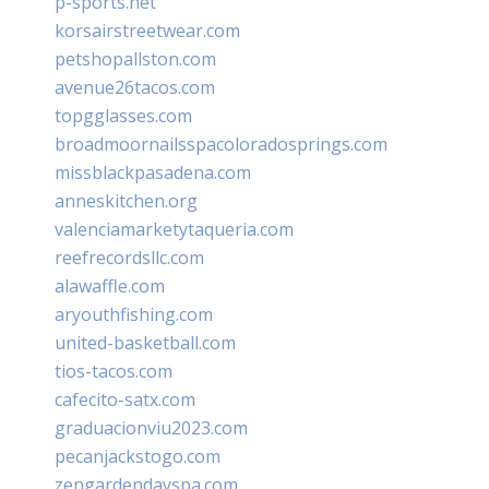
p-sports.net
korsairstreetwear.com
petshopallston.com
avenue26tacos.com
topgglasses.com
broadmoornailsspacoloradosprings.com
missblackpasadena.com
anneskitchen.org
valenciamarketytaqueria.com
reefrecordsllc.com
alawaffle.com
aryouthfishing.com
united-basketball.com
tios-tacos.com
cafecito-satx.com
graduacionviu2023.com
pecanjackstogo.com
zengardendayspa.com