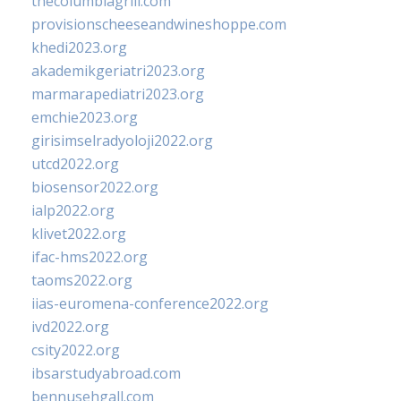
thecolumbiagrill.com
provisionscheeseandwineshoppe.com
khedi2023.org
akademikgeriatri2023.org
marmarapediatri2023.org
emchie2023.org
girisimselradyoloji2022.org
utcd2022.org
biosensor2022.org
ialp2022.org
klivet2022.org
ifac-hms2022.org
taoms2022.org
iias-euromena-conference2022.org
ivd2022.org
csity2022.org
ibsarstudyabroad.com
bennusehgall.com