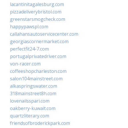
lacantinitagalesburg.com
pizzadeliverybristol.com
greenstarsmogcheck.com
happypawspl.com
callahansautoservicecenter.com
georgiascornermarket.com
perfectfit24-7.com
portugalprivatedriver.com
von-racer.com
coffeeshopcharleston.com
salon104mainstreet.com
alkaspringswater.com
318mainstreet8h.com
lovenailsspari.com
oakberry-kuwait.com
quartzliterary.com
friendsofbroderickpark.com