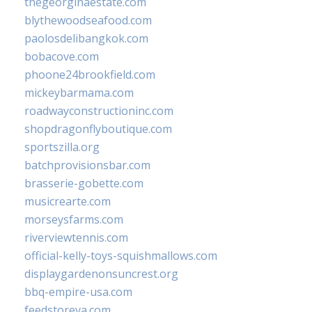
thegeorginaestate.com
blythewoodseafood.com
paolosdelibangkok.com
bobacove.com
phoone24brookfield.com
mickeybarmama.com
roadwayconstructioninc.com
shopdragonflyboutique.com
sportszilla.org
batchprovisionsbar.com
brasserie-gobette.com
musicrearte.com
morseysfarms.com
riverviewtennis.com
official-kelly-toys-squishmallows.com
displaygardenonsuncrest.org
bbq-empire-usa.com
feedstoreva.com