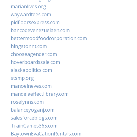
marianlives.org
waywardtees.com
pidfloorsexpress.com
bancodevenezuelaen.com
bettermoodfoodcorporation.com
hingstonnt.com
chooseagender.com
hoverboardssale.com
alaskapolitics.com
stsmp.org
manoelneves.com
mandelaeffectlibrary.com
roselynns.com
balanceyoganj.com
salesforceblogs.com
TrainGames365.com
BaytownEvaCationRentals.com