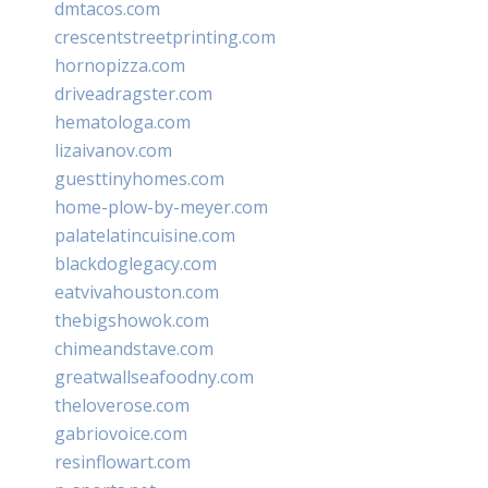
dmtacos.com
crescentstreetprinting.com
hornopizza.com
driveadragster.com
hematologa.com
lizaivanov.com
guesttinyhomes.com
home-plow-by-meyer.com
palatelatincuisine.com
blackdoglegacy.com
eatvivahouston.com
thebigshowok.com
chimeandstave.com
greatwallseafoodny.com
theloverose.com
gabriovoice.com
resinflowart.com