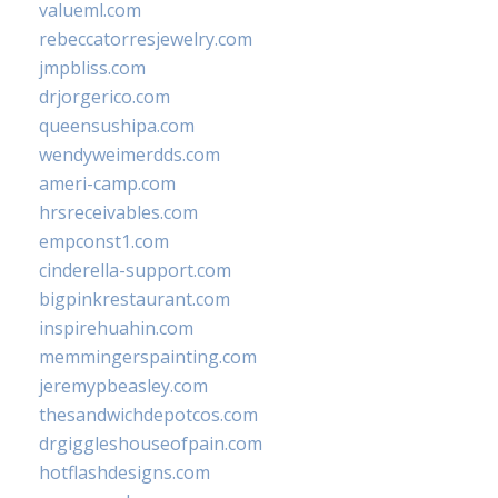
valueml.com
rebeccatorresjewelry.com
jmpbliss.com
drjorgerico.com
queensushipa.com
wendyweimerdds.com
ameri-camp.com
hrsreceivables.com
empconst1.com
cinderella-support.com
bigpinkrestaurant.com
inspirehuahin.com
memmingerspainting.com
jeremypbeasley.com
thesandwichdepotcos.com
drgiggleshouseofpain.com
hotflashdesigns.com