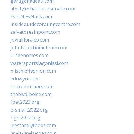
garagenadeau.com
lifestylechauffeurservice.com
EverNewNails.com
insideoutdecoratingcentre.com
salvatoresinpoint.com
jovialfloralco.com
johnlscotthometeam.com
u-seehomes.com
watersportslagonissi.com
mischieffashion.com
eduwyre.com
retro-interiors.com
theblvd-boise.com
fpet2023.org
e-smart2022.org
ngrc2022.org
leesfamilyfoods.com
lewis-lewis-cpas.com