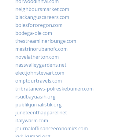
norwoodinnwi.com
neighboursmarket.com
blackanguscareers.com
bolesfororegon.com
bodega-ole.com
thestreamlinerlounge.com
mestrinorubanofc.com
novelatherton.com
nassvalleygardens.net
electjohnstewart.com
omptourtravels.com
tribratanews-polreskebumen.com
rsudbayuasih.org
publikjurnalistik.org
juneteenthapparel.net
italywarm.com
journaloffinanceeconomics.com
kvk-kumari.org