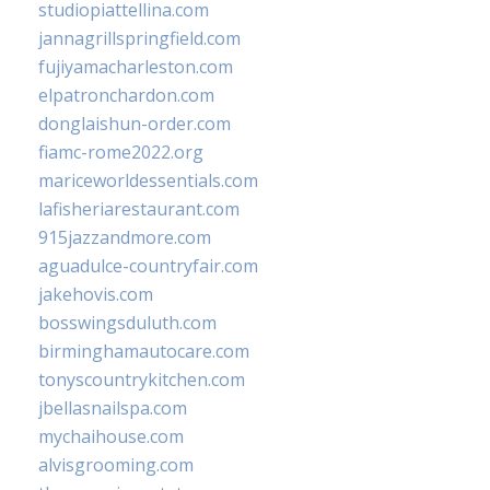
studiopiattellina.com
jannagrillspringfield.com
fujiyamacharleston.com
elpatronchardon.com
donglaishun-order.com
fiamc-rome2022.org
mariceworldessentials.com
lafisheriarestaurant.com
915jazzandmore.com
aguadulce-countryfair.com
jakehovis.com
bosswingsduluth.com
birminghamautocare.com
tonyscountrykitchen.com
jbellasnailspa.com
mychaihouse.com
alvisgrooming.com