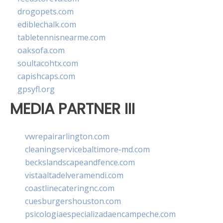
drogopets.com
ediblechalk.com
tabletennisnearme.com
oaksofa.com
soultacohtx.com
capishcaps.com
gpsyfl.org
MEDIA PARTNER III
vwrepairarlington.com
cleaningservicebaltimore-md.com
beckslandscapeandfence.com
vistaaltadelveramendi.com
coastlinecateringnc.com
cuesburgershouston.com
psicologiaespecializadaencampeche.com