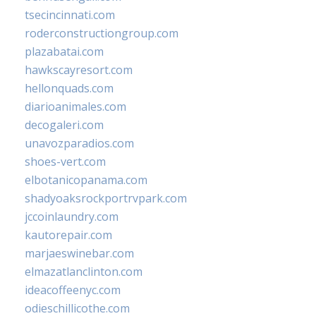
tsecincinnati.com
roderconstructiongroup.com
plazabatai.com
hawkscayresort.com
hellonquads.com
diarioanimales.com
decogaleri.com
unavozparadios.com
shoes-vert.com
elbotanicopanama.com
shadyoaksrockportrvpark.com
jccoinlaundry.com
kautorepair.com
marjaeswinebar.com
elmazatlanclinton.com
ideacoffeenyc.com
odieschillicothe.com