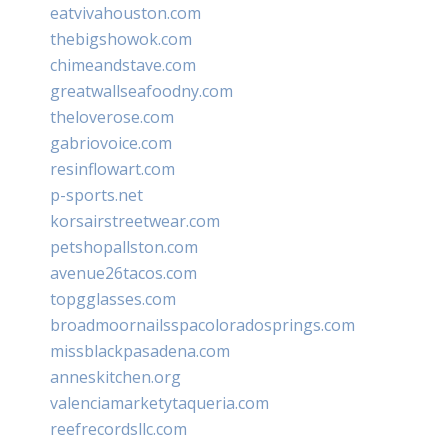
eatvivahouston.com
thebigshowok.com
chimeandstave.com
greatwallseafoodny.com
theloverose.com
gabriovoice.com
resinflowart.com
p-sports.net
korsairstreetwear.com
petshopallston.com
avenue26tacos.com
topgglasses.com
broadmoornailsspacoloradosprings.com
missblackpasadena.com
anneskitchen.org
valenciamarketytaqueria.com
reefrecordsllc.com