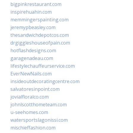
bigpinkrestaurant.com
inspirehuahin.com
memmingerspainting.com
jeremypbeasley.com
thesandwichdepotcos.com
drgiggleshouseofpain.com
hotflashdesigns.com
garagenadeau.com
lifestylechauffeurservice.com
EverNewNails.com
insideoutdecoratingcentre.com
salvatoresinpoint.com
jovialfloralco.com
johnlscotthometeam.com
u-seehomes.com
watersportslagonissi.com
mischieffashion.com