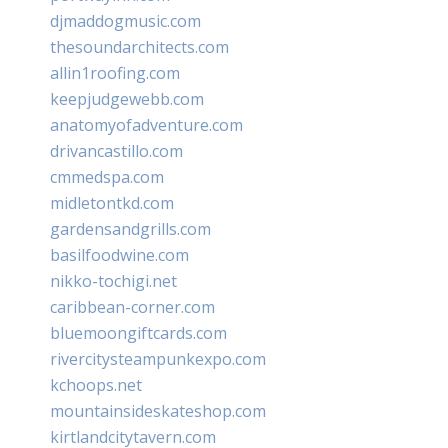
djmaddogmusic.com
thesoundarchitects.com
allin1roofing.com
keepjudgewebb.com
anatomyofadventure.com
drivancastillo.com
cmmedspa.com
midletontkd.com
gardensandgrills.com
basilfoodwine.com
nikko-tochigi.net
caribbean-corner.com
bluemoongiftcards.com
rivercitysteampunkexpo.com
kchoops.net
mountainsideskateshop.com
kirtlandcitytavern.com