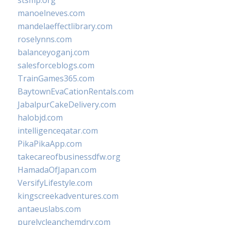
stsmp.org
manoelneves.com
mandelaeffectlibrary.com
roselynns.com
balanceyoganj.com
salesforceblogs.com
TrainGames365.com
BaytownEvaCationRentals.com
JabalpurCakeDelivery.com
halobjd.com
intelligenceqatar.com
PikaPikaApp.com
takecareofbusinessdfw.org
HamadaOfJapan.com
VersifyLifestyle.com
kingscreekadventures.com
antaeuslabs.com
purelycleanchemdry.com