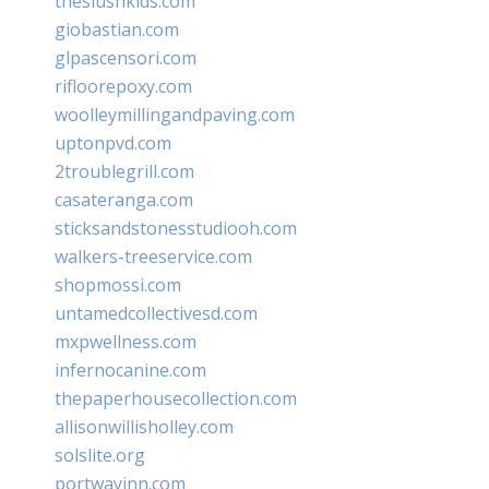
theslushkids.com
giobastian.com
glpascensori.com
rifloorepoxy.com
woolleymillingandpaving.com
uptonpvd.com
2troublegrill.com
casateranga.com
sticksandstonesstudiooh.com
walkers-treeservice.com
shopmossi.com
untamedcollectivesd.com
mxpwellness.com
infernocanine.com
thepaperhousecollection.com
allisonwillisholley.com
solslite.org
portwayinn.com