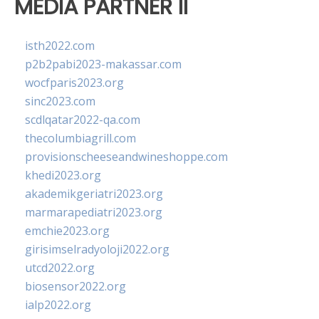
MEDIA PARTNER II
isth2022.com
p2b2pabi2023-makassar.com
wocfparis2023.org
sinc2023.com
scdlqatar2022-qa.com
thecolumbiagrill.com
provisionscheeseandwineshoppe.com
khedi2023.org
akademikgeriatri2023.org
marmarapediatri2023.org
emchie2023.org
girisimselradyoloji2022.org
utcd2022.org
biosensor2022.org
ialp2022.org