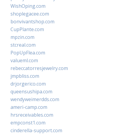
WishOping.com
shoplegacee.com
bonvivantshop.com
CupPlante.com
mpzin.com
stcreal.com
PopUpFlea.com
valueml.com
rebeccatorresjewelry.com
jmpbliss.com
drjorgerico.com
queensushipa.com
wendyweimerdds.com
ameri-camp.com
hrsreceivables.com
empconst1.com
cinderella-support.com