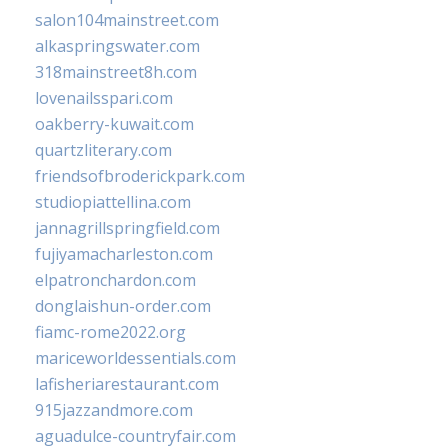
salon104mainstreet.com
alkaspringswater.com
318mainstreet8h.com
lovenailsspari.com
oakberry-kuwait.com
quartzliterary.com
friendsofbroderickpark.com
studiopiattellina.com
jannagrillspringfield.com
fujiyamacharleston.com
elpatronchardon.com
donglaishun-order.com
fiamc-rome2022.org
mariceworldessentials.com
lafisheriarestaurant.com
915jazzandmore.com
aguadulce-countryfair.com