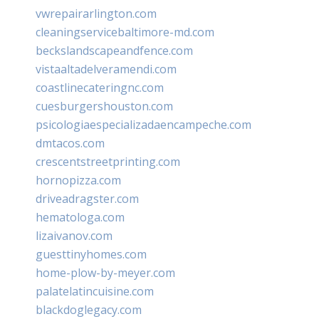
vwrepairarlington.com
cleaningservicebaltimore-md.com
beckslandscapeandfence.com
vistaaltadelveramendi.com
coastlinecateringnc.com
cuesburgershouston.com
psicologiaespecializadaencampeche.com
dmtacos.com
crescentstreetprinting.com
hornopizza.com
driveadragster.com
hematologa.com
lizaivanov.com
guesttinyhomes.com
home-plow-by-meyer.com
palatelatincuisine.com
blackdoglegacy.com