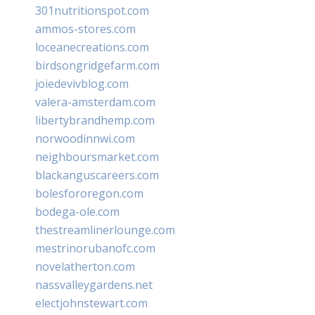
301nutritionspot.com
ammos-stores.com
loceanecreations.com
birdsongridgefarm.com
joiedevivblog.com
valera-amsterdam.com
libertybrandhemp.com
norwoodinnwi.com
neighboursmarket.com
blackanguscareers.com
bolesfororegon.com
bodega-ole.com
thestreamlinerlounge.com
mestrinorubanofc.com
novelatherton.com
nassvalleygardens.net
electjohnstewart.com