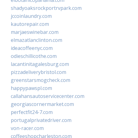
elbotanicopanama.com
shadyoaksrockportrvpark.com
jccoinlaundry.com
kautorepair.com
marjaeswinebar.com
elmazatlanclinton.com
ideacoffeenyc.com
odieschillicothe.com
lacantinitagalesburg.com
pizzadeliverybristol.com
greenstarsmogcheck.com
happypawspl.com
callahansautoservicecenter.com
georgiascornermarket.com
perfectfit24-7.com
portugalprivatedriver.com
von-racer.com
coffeeshopcharleston.com