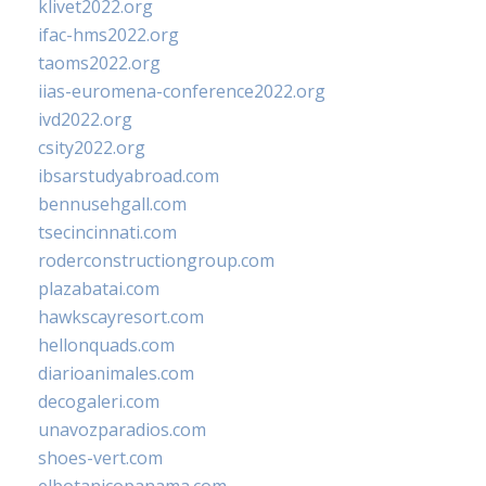
klivet2022.org
ifac-hms2022.org
taoms2022.org
iias-euromena-conference2022.org
ivd2022.org
csity2022.org
ibsarstudyabroad.com
bennusehgall.com
tsecincinnati.com
roderconstructiongroup.com
plazabatai.com
hawkscayresort.com
hellonquads.com
diarioanimales.com
decogaleri.com
unavozparadios.com
shoes-vert.com