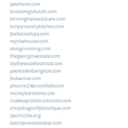
jakehovis.com
bosswingsduluth.com
birminghamautocare.com
tonyscountrykitchen.com
jbellasnailspa.com
mychaihouse.com
alvisgrooming.com
thegeorginaestate.com
blythewoodseafood.com
paolosdelibangkok.com
bobacove.com
phoone24brookfield.com
mickeybarmama.com
roadwayconstructioninc.com
shopdragonflyboutique.com
sportszilla.org
batchprovisionsbar.com