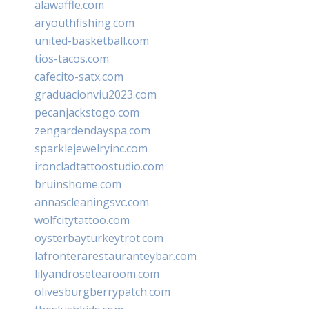
alawaffle.com
aryouthfishing.com
united-basketball.com
tios-tacos.com
cafecito-satx.com
graduacionviu2023.com
pecanjackstogo.com
zengardendayspa.com
sparklejewelryinc.com
ironcladtattoostudio.com
bruinshome.com
annascleaningsvc.com
wolfcitytattoo.com
oysterbayturkeytrot.com
lafronterarestauranteybar.com
lilyandrosetearoom.com
olivesburgberrypatch.com