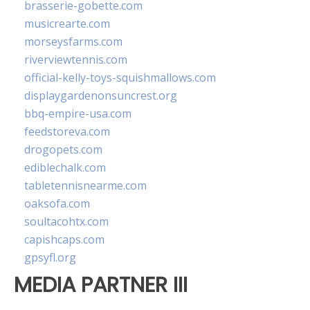
brasserie-gobette.com
musicrearte.com
morseysfarms.com
riverviewtennis.com
official-kelly-toys-squishmallows.com
displaygardenonsuncrest.org
bbq-empire-usa.com
feedstoreva.com
drogopets.com
ediblechalk.com
tabletennisnearme.com
oaksofa.com
soultacohtx.com
capishcaps.com
gpsyfl.org
MEDIA PARTNER III