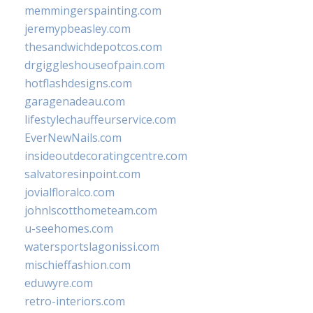
memmingerspainting.com
jeremypbeasley.com
thesandwichdepotcos.com
drgiggleshouseofpain.com
hotflashdesigns.com
garagenadeau.com
lifestylechauffeurservice.com
EverNewNails.com
insideoutdecoratingcentre.com
salvatoresinpoint.com
jovialfloralco.com
johnlscotthometeam.com
u-seehomes.com
watersportslagonissi.com
mischieffashion.com
eduwyre.com
retro-interiors.com