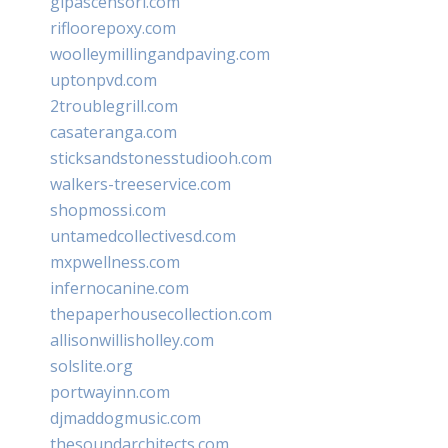
glpascensori.com
rifloorepoxy.com
woolleymillingandpaving.com
uptonpvd.com
2troublegrill.com
casateranga.com
sticksandstonesstudiooh.com
walkers-treeservice.com
shopmossi.com
untamedcollectivesd.com
mxpwellness.com
infernocanine.com
thepaperhousecollection.com
allisonwillisholley.com
solslite.org
portwayinn.com
djmaddogmusic.com
thesoundarchitects.com