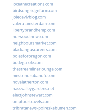
loceanecreations.com
birdsongridgefarm.com
joiedevivblog.com
valera-amsterdam.com
libertybrandhemp.com
norwoodinnwi.com
neighboursmarket.com
blackanguscareers.com
bolesfororegon.com
bodega-ole.com
thestreamlinerlounge.com
mestrinorubanofc.com
novelatherton.com
nassvalleygardens.net
electjohnstewart.com
omptourtravels.com
tribratanews-polreskebumen.com