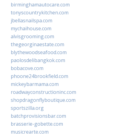
birminghamautocare.com
tonyscountrykitchen.com
jbellasnailspa.com
mychaihouse.com
alvisgrooming.com
thegeorginaestate.com
blythewoodseafood.com
paolosdelibangkok.com
bobacove.com
phoone24brookfield.com
mickeybarmama.com
roadwayconstructioninc.com
shopdragonflyboutique.com
sportszilla.org
batchprovisionsbar.com
brasserie-gobette.com
musicrearte.com