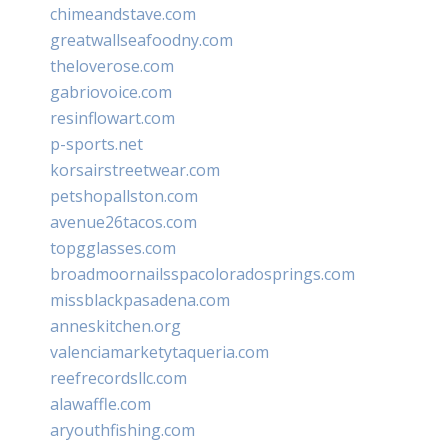
chimeandstave.com
greatwallseafoodny.com
theloverose.com
gabriovoice.com
resinflowart.com
p-sports.net
korsairstreetwear.com
petshopallston.com
avenue26tacos.com
topgglasses.com
broadmoornailsspacoloradosprings.com
missblackpasadena.com
anneskitchen.org
valenciamarketytaqueria.com
reefrecordsllc.com
alawaffle.com
aryouthfishing.com