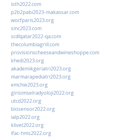
isth2022.com
p2b2pabi2023-makassar.com
wocfparis2023.org
sinc2023.com
scdlqatar2022-qa.com
thecolumbiagrill.com
provisionscheeseandwineshoppe.com
khedi2023.org
akademikgeriatri2023.org
marmarapediatri2023.org
emchie2023.org
girisimselradyoloji2022.org
utcd2022.org
biosensor2022.org
ialp2022.org
klivet2022.org
ifac-hms2022.org