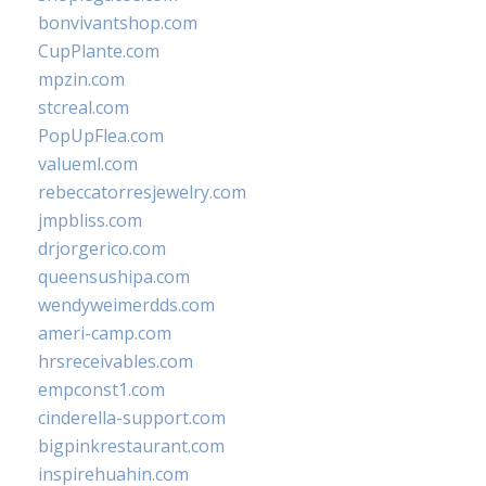
bonvivantshop.com
CupPlante.com
mpzin.com
stcreal.com
PopUpFlea.com
valueml.com
rebeccatorresjewelry.com
jmpbliss.com
drjorgerico.com
queensushipa.com
wendyweimerdds.com
ameri-camp.com
hrsreceivables.com
empconst1.com
cinderella-support.com
bigpinkrestaurant.com
inspirehuahin.com