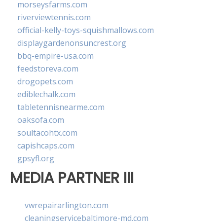
morseysfarms.com
riverviewtennis.com
official-kelly-toys-squishmallows.com
displaygardenonsuncrest.org
bbq-empire-usa.com
feedstoreva.com
drogopets.com
ediblechalk.com
tabletennisnearme.com
oaksofa.com
soultacohtx.com
capishcaps.com
gpsyfl.org
MEDIA PARTNER III
vwrepairarlington.com
cleaningservicebaltimore-md.com