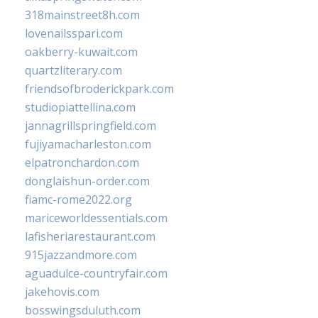
318mainstreet8h.com
lovenailsspari.com
oakberry-kuwait.com
quartzliterary.com
friendsofbroderickpark.com
studiopiattellina.com
jannagrillspringfield.com
fujiyamacharleston.com
elpatronchardon.com
donglaishun-order.com
fiamc-rome2022.org
mariceworldessentials.com
lafisheriarestaurant.com
915jazzandmore.com
aguadulce-countryfair.com
jakehovis.com
bosswingsduluth.com