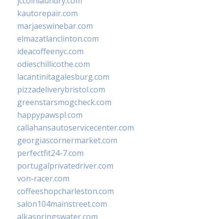
jccoinlaundry.com
kautorepair.com
marjaeswinebar.com
elmazatlanclinton.com
ideacoffeenyc.com
odieschillicothe.com
lacantinitagalesburg.com
pizzadeliverybristol.com
greenstarsmogcheck.com
happypawspl.com
callahansautoservicecenter.com
georgiascornermarket.com
perfectfit24-7.com
portugalprivatedriver.com
von-racer.com
coffeeshopcharleston.com
salon104mainstreet.com
alkaspringswater.com