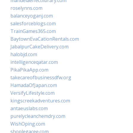
mandelaeffectlibrary.com
roselynns.com
balanceyoganj.com
salesforceblogs.com
TrainGames365.com
BaytownEvaCationRentals.com
JabalpurCakeDelivery.com
halobjd.com
intelligenceqatar.com
PikaPikaApp.com
takecareofbusinessdfw.org
HamadaOfJapan.com
VersifyLifestyle.com
kingscreekadventures.com
antaeuslabs.com
purelycleanchemdry.com
WishOping.com
shoplegacee.com