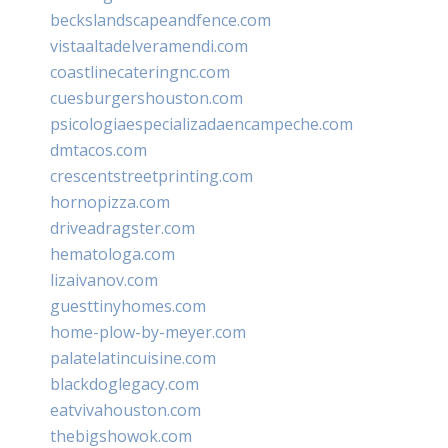
beckslandscapeandfence.com
vistaaltadelveramendi.com
coastlinecateringnc.com
cuesburgershouston.com
psicologiaespecializadaencampeche.com
dmtacos.com
crescentstreetprinting.com
hornopizza.com
driveadragster.com
hematologa.com
lizaivanov.com
guesttinyhomes.com
home-plow-by-meyer.com
palatelatincuisine.com
blackdoglegacy.com
eatvivahouston.com
thebigshowok.com