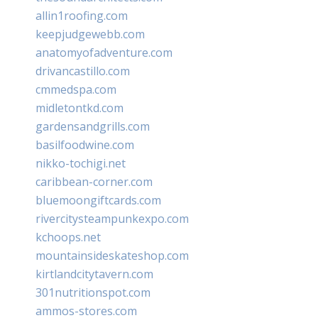
allin1roofing.com
keepjudgewebb.com
anatomyofadventure.com
drivancastillo.com
cmmedspa.com
midletontkd.com
gardensandgrills.com
basilfoodwine.com
nikko-tochigi.net
caribbean-corner.com
bluemoongiftcards.com
rivercitysteampunkexpo.com
kchoops.net
mountainsideskateshop.com
kirtlandcitytavern.com
301nutritionspot.com
ammos-stores.com