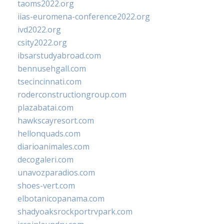
taoms2022.org
iias-euromena-conference2022.org
ivd2022.org
csity2022.org
ibsarstudyabroad.com
bennusehgall.com
tsecincinnati.com
roderconstructiongroup.com
plazabatai.com
hawkscayresort.com
hellonquads.com
diarioanimales.com
decogaleri.com
unavozparadios.com
shoes-vert.com
elbotanicopanama.com
shadyoaksrockportrvpark.com