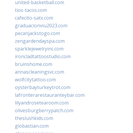
united-basketball.com
tios-tacos.com
cafecito-satx.com
graduacionviu2023.com
pecanjackstogo.com
zengardendayspa.com
sparklejewelryinc.com
ironcladtattoostudio.com
bruinshome.com
annascleaningsvc.com
wolfcitytattoo.com
oysterbayturkeytrot.com
lafronterarestauranteybar.com
lilyandrosetearoom.com
olivesburgberrypatch.com
theslushkids.com
giobastian.com