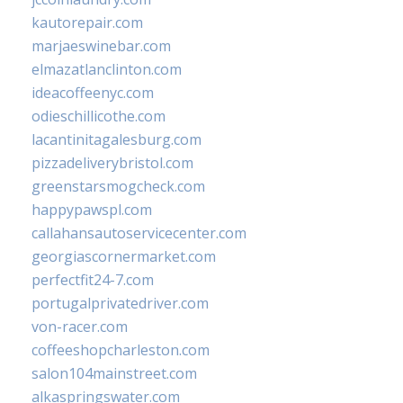
kautorepair.com
marjaeswinebar.com
elmazatlanclinton.com
ideacoffeenyc.com
odieschillicothe.com
lacantinitagalesburg.com
pizzadeliverybristol.com
greenstarsmogcheck.com
happypawspl.com
callahansautoservicecenter.com
georgiascornermarket.com
perfectfit24-7.com
portugalprivatedriver.com
von-racer.com
coffeeshopcharleston.com
salon104mainstreet.com
alkaspringswater.com