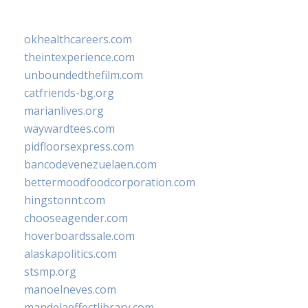
okhealthcareers.com
theintexperience.com
unboundedthefilm.com
catfriends-bg.org
marianlives.org
waywardtees.com
pidfloorsexpress.com
bancodevenezuelaen.com
bettermoodfoodcorporation.com
hingstonnt.com
chooseagender.com
hoverboardssale.com
alaskapolitics.com
stsmp.org
manoelneves.com
mandelaeffectlibrary.com