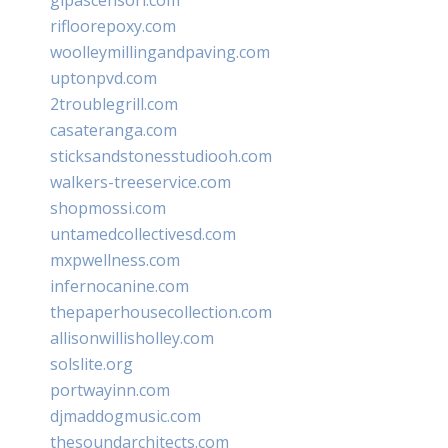
rifloorepoxy.com
woolleymillingandpaving.com
uptonpvd.com
2troublegrill.com
casateranga.com
sticksandstonesstudiooh.com
walkers-treeservice.com
shopmossi.com
untamedcollectivesd.com
mxpwellness.com
infernocanine.com
thepaperhousecollection.com
allisonwillisholley.com
solslite.org
portwayinn.com
djmaddogmusic.com
thesoundarchitects.com