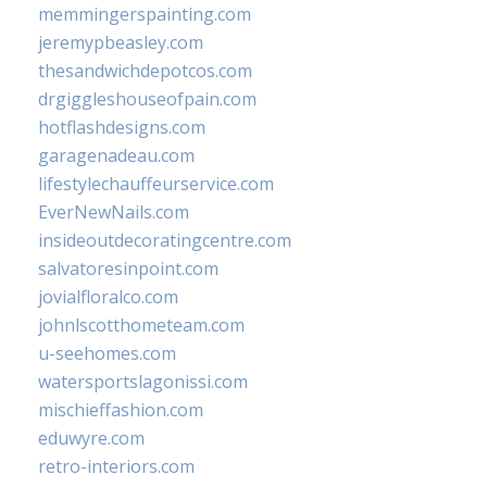
memmingerspainting.com
jeremypbeasley.com
thesandwichdepotcos.com
drgiggleshouseofpain.com
hotflashdesigns.com
garagenadeau.com
lifestylechauffeurservice.com
EverNewNails.com
insideoutdecoratingcentre.com
salvatoresinpoint.com
jovialfloralco.com
johnlscotthometeam.com
u-seehomes.com
watersportslagonissi.com
mischieffashion.com
eduwyre.com
retro-interiors.com