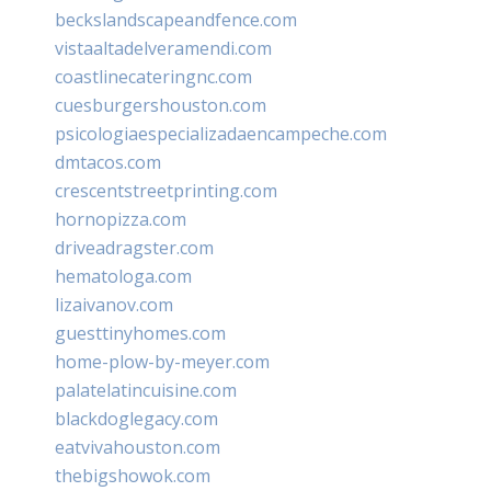
beckslandscapeandfence.com
vistaaltadelveramendi.com
coastlinecateringnc.com
cuesburgershouston.com
psicologiaespecializadaencampeche.com
dmtacos.com
crescentstreetprinting.com
hornopizza.com
driveadragster.com
hematologa.com
lizaivanov.com
guesttinyhomes.com
home-plow-by-meyer.com
palatelatincuisine.com
blackdoglegacy.com
eatvivahouston.com
thebigshowok.com