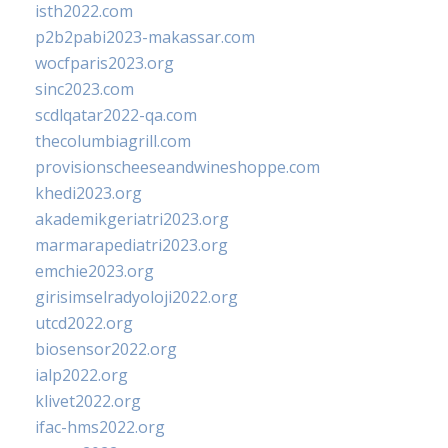
isth2022.com
p2b2pabi2023-makassar.com
wocfparis2023.org
sinc2023.com
scdlqatar2022-qa.com
thecolumbiagrill.com
provisionscheeseandwineshoppe.com
khedi2023.org
akademikgeriatri2023.org
marmarapediatri2023.org
emchie2023.org
girisimselradyoloji2022.org
utcd2022.org
biosensor2022.org
ialp2022.org
klivet2022.org
ifac-hms2022.org