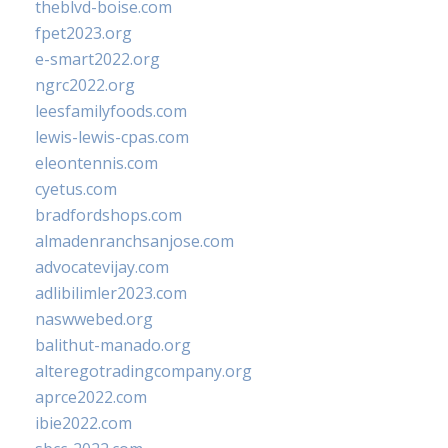
theblvd-boise.com
fpet2023.org
e-smart2022.org
ngrc2022.org
leesfamilyfoods.com
lewis-lewis-cpas.com
eleontennis.com
cyetus.com
bradfordshops.com
almadenranchsanjose.com
advocatevijay.com
adlibilimler2023.com
naswwebed.org
balithut-manado.org
alteregotradingcompany.org
aprce2022.com
ibie2022.com