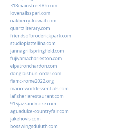
318mainstreet8h.com
lovenailsspari.com
oakberry-kuwait.com
quartzliterary.com
friendsofbroderickpark.com
studiopiattellina.com
jannagrillspringfield.com
fujiyamacharleston.com
elpatronchardon.com
donglaishun-order.com
fiamc-rome2022.org
mariceworldessentials.com
lafisheriarestaurant.com
915jazzandmore.com
aguadulce-countryfair.com
jakehovis.com
bosswingsduluth.com