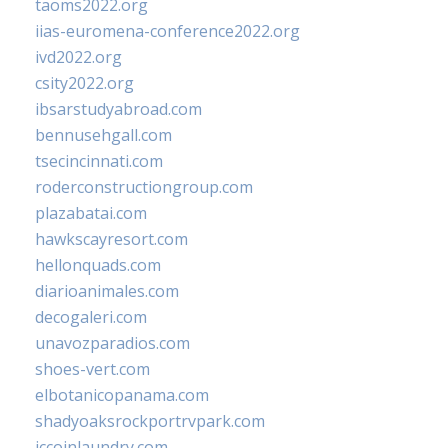
taoms2022.org
iias-euromena-conference2022.org
ivd2022.org
csity2022.org
ibsarstudyabroad.com
bennusehgall.com
tsecincinnati.com
roderconstructiongroup.com
plazabatai.com
hawkscayresort.com
hellonquads.com
diarioanimales.com
decogaleri.com
unavozparadios.com
shoes-vert.com
elbotanicopanama.com
shadyoaksrockportrvpark.com
jccoinlaundry.com