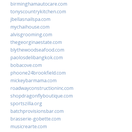
birminghamautocare.com
tonyscountrykitchen.com
jbellasnailspa.com
mychaihouse.com
alvisgrooming.com
thegeorginaestate.com
blythewoodseafood.com
paolosdelibangkok.com
bobacove.com
phoone24brookfield.com
mickeybarmama.com
roadwayconstructioninc.com
shopdragonflyboutique.com
sportszilla.org
batchprovisionsbar.com
brasserie-gobette.com
musicrearte.com