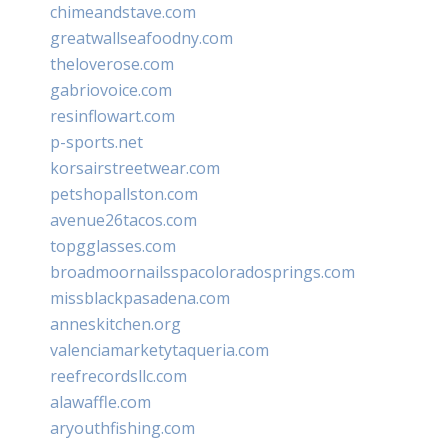
chimeandstave.com
greatwallseafoodny.com
theloverose.com
gabriovoice.com
resinflowart.com
p-sports.net
korsairstreetwear.com
petshopallston.com
avenue26tacos.com
topgglasses.com
broadmoornailsspacoloradosprings.com
missblackpasadena.com
anneskitchen.org
valenciamarketytaqueria.com
reefrecordsllc.com
alawaffle.com
aryouthfishing.com