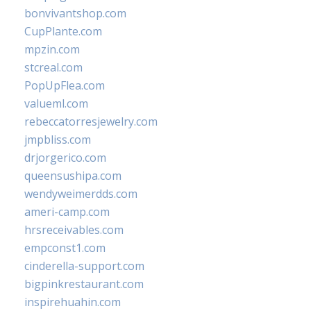
bonvivantshop.com
CupPlante.com
mpzin.com
stcreal.com
PopUpFlea.com
valueml.com
rebeccatorresjewelry.com
jmpbliss.com
drjorgerico.com
queensushipa.com
wendyweimerdds.com
ameri-camp.com
hrsreceivables.com
empconst1.com
cinderella-support.com
bigpinkrestaurant.com
inspirehuahin.com