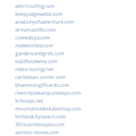
allin1roofing.com
keepjudgewebb.com
anatomyofadventure.com
drivancastillo.com
cmmedspa.com
midletontkd.com
gardensandgrills.com
basilfoodwine.com
nikko-tochigi.net
caribbean-corner.com
bluemoongiftcards.com
rivercitysteampunkexpo.com
kchoops.net
mountainsideskateshop.com
kirtlandcitytavern.com
301nutritionspot.com
ammos-stores.com