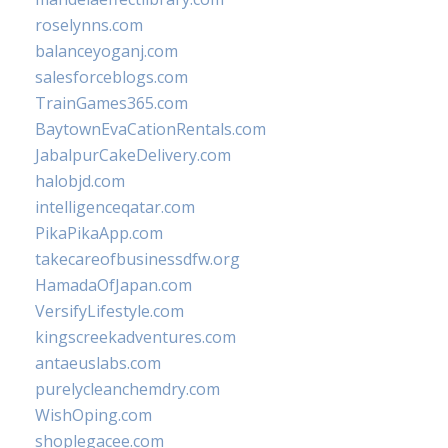
roselynns.com
balanceyoganj.com
salesforceblogs.com
TrainGames365.com
BaytownEvaCationRentals.com
JabalpurCakeDelivery.com
halobjd.com
intelligenceqatar.com
PikaPikaApp.com
takecareofbusinessdfw.org
HamadaOfJapan.com
VersifyLifestyle.com
kingscreekadventures.com
antaeuslabs.com
purelycleanchemdry.com
WishOping.com
shoplegacee.com