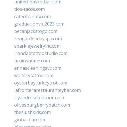
united-basketball.com
tios-tacos.com
cafecito-satx.com
graduacionviu2023.com
pecanjackstogo.com
zengardendayspa.com
sparklejewelryinc.com
ironcladtattoostudio.com
bruinshome.com
annascleaningsvc.com
wolfcitytattoo.com
oysterbayturkeytrot.com
lafronterarestauranteybar.com
lilyandrosetearoom.com
olivesburgberrypatch.com
theslushkids.com
giobastian.com
glpascensori.com