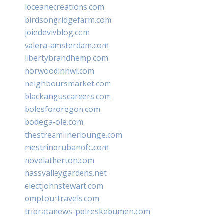
loceanecreations.com
birdsongridgefarm.com
joiedevivblog.com
valera-amsterdam.com
libertybrandhemp.com
norwoodinnwi.com
neighboursmarket.com
blackanguscareers.com
bolesfororegon.com
bodega-ole.com
thestreamlinerlounge.com
mestrinorubanofc.com
novelatherton.com
nassvalleygardens.net
electjohnstewart.com
omptourtravels.com
tribratanews-polreskebumen.com