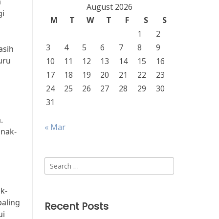
a
August 2026
gi
M
T
W
T
F
S
S
1
2
3
4
5
6
7
8
9
asih
uru
10
11
12
13
14
15
16
17
18
19
20
21
22
23
24
25
26
27
28
29
30
31
.
« Mar
nak-
g
Search
for:
k-
paling
Recent Posts
ui