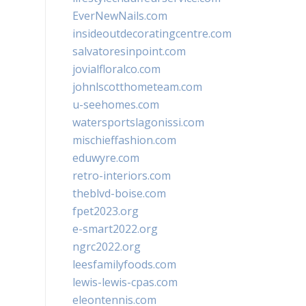
EverNewNails.com
insideoutdecoratingcentre.com
salvatoresinpoint.com
jovialfloralco.com
johnlscotthometeam.com
u-seehomes.com
watersportslagonissi.com
mischieffashion.com
eduwyre.com
retro-interiors.com
theblvd-boise.com
fpet2023.org
e-smart2022.org
ngrc2022.org
leesfamilyfoods.com
lewis-lewis-cpas.com
eleontennis.com