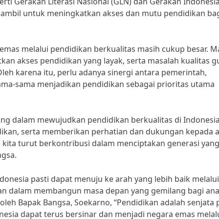
rti Gerakan Literasi Nasional (GLN) dan Gerakan Indonesi
 diambil untuk meningkatkan akses dan mutu pendidikan ba
mas melalui pendidikan berkualitas masih cukup besar. M
an akses pendidikan yang layak, serta masalah kualitas g
leh karena itu, perlu adanya sinergi antara pemerintah,
ama-sama menjadikan pendidikan sebagai prioritas utama
nting dalam mewujudkan pendidikan berkualitas di Indonesia
an, serta memberikan perhatian dan dukungan kepada a
 kita turut berkontribusi dalam menciptakan generasi yan
gsa.
onesia pasti dapat menuju ke arah yang lebih baik melalui
angan dalam membangun masa depan yang gemilang bagi ana
 oleh Bapak Bangsa, Soekarno, “Pendidikan adalah senjata 
sia dapat terus bersinar dan menjadi negara emas melal