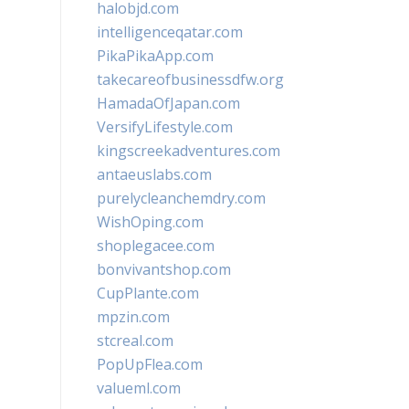
halobjd.com
intelligenceqatar.com
PikaPikaApp.com
takecareofbusinessdfw.org
HamadaOfJapan.com
VersifyLifestyle.com
kingscreekadventures.com
antaeuslabs.com
purelycleanchemdry.com
WishOping.com
shoplegacee.com
bonvivantshop.com
CupPlante.com
mpzin.com
stcreal.com
PopUpFlea.com
valueml.com