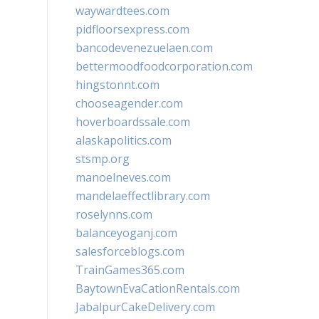
waywardtees.com
pidfloorsexpress.com
bancodevenezuelaen.com
bettermoodfoodcorporation.com
hingstonnt.com
chooseagender.com
hoverboardssale.com
alaskapolitics.com
stsmp.org
manoelneves.com
mandelaeffectlibrary.com
roselynns.com
balanceyoganj.com
salesforceblogs.com
TrainGames365.com
BaytownEvaCationRentals.com
JabalpurCakeDelivery.com