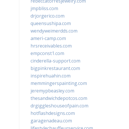
rebeccatorresjewelry.com
jmpbliss.com
drjorgerico.com
queensushipa.com
wendyweimerdds.com
ameri-camp.com
hrsreceivables.com
empconst1.com
cinderella-support.com
bigpinkrestaurant.com
inspirehuahin.com
memmingerspainting.com
jeremypbeasley.com
thesandwichdepotcos.com
drgiggleshouseofpain.com
hotflashdesigns.com
garagenadeau.com
lifestylechauffeurservice.com