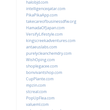
halobjd.com
intelligenceqatar.com
PikaPikaApp.com
takecareofbusinessdfw.org
HamadaOfJapan.com
VersifyLifestyle.com
kingscreekadventures.com
antaeuslabs.com
purelycleanchemdry.com
WishOping.com
shoplegacee.com
bonvivantshop.com
CupPlante.com
mpzin.com
stcreal.com
PopUpFlea.com
valueml.com