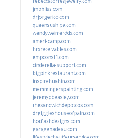
rebeccatorresjewelry.com
jmpbliss.com
drjorgerico.com
queensushipa.com
wendyweimerdds.com
ameri-camp.com
hrsreceivables.com
empconst1.com
cinderella-support.com
bigpinkrestaurant.com
inspirehuahin.com
memmingerspainting.com
jeremypbeasley.com
thesandwichdepotcos.com
drgiggleshouseofpain.com
hotflashdesigns.com
garagenadeau.com
lifestylechauffeurservice.com