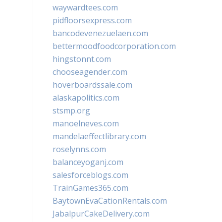
waywardtees.com
pidfloorsexpress.com
bancodevenezuelaen.com
bettermoodfoodcorporation.com
hingstonnt.com
chooseagender.com
hoverboardssale.com
alaskapolitics.com
stsmp.org
manoelneves.com
mandelaeffectlibrary.com
roselynns.com
balanceyoganj.com
salesforceblogs.com
TrainGames365.com
BaytownEvaCationRentals.com
JabalpurCakeDelivery.com