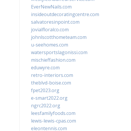
EverNewNails.com
insideoutdecoratingcentre.com
salvatoresinpoint.com
jovialfloralco.com
johnlscotthometeam.com
u-seehomes.com
watersportslagonissi.com
mischieffashion.com
eduwyre.com
retro-interiors.com
theblvd-boise.com
fpet2023.org
e-smart2022.org
ngrc2022.org
leesfamilyfoods.com
lewis-lewis-cpas.com
eleontennis.com