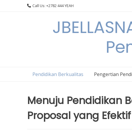
Skip
Call Us: +2782 444 YEAH
to
content
JBELLASNA
Pen
Pendidikan Berkualitas
Pengertian Pendi
Menuju Pendidikan Be
Proposal yang Efektif