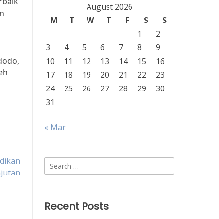
rbaik
August 2026
an
M
T
W
T
F
S
S
1
2
3
4
5
6
7
8
9
dodo,
10
11
12
13
14
15
16
eh
17
18
19
20
21
22
23
24
25
26
27
28
29
30
31
« Mar
idikan
Search
jutan
for:
Recent Posts