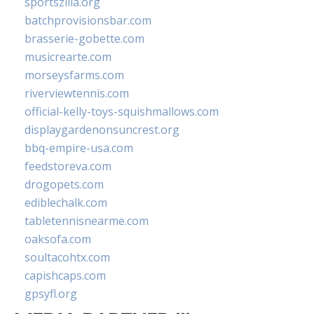
sportszilla.org
batchprovisionsbar.com
brasserie-gobette.com
musicrearte.com
morseysfarms.com
riverviewtennis.com
official-kelly-toys-squishmallows.com
displaygardenonsuncrest.org
bbq-empire-usa.com
feedstoreva.com
drogopets.com
ediblechalk.com
tabletennisnearme.com
oaksofa.com
soultacohtx.com
capishcaps.com
gpsyfl.org