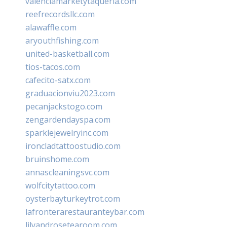
valenciamarketytaqueria.com
reefrecordsllc.com
alawaffle.com
aryouthfishing.com
united-basketball.com
tios-tacos.com
cafecito-satx.com
graduacionviu2023.com
pecanjackstogo.com
zengardendayspa.com
sparklejewelryinc.com
ironcladtattoostudio.com
bruinshome.com
annascleaningsvc.com
wolfcitytattoo.com
oysterbayturkeytrot.com
lafronterarestauranteybar.com
lilyandrosetearoom.com