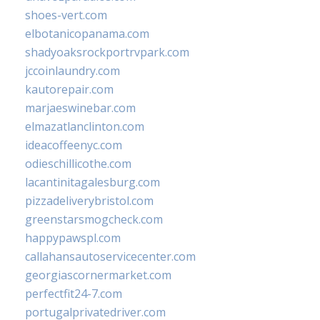
shoes-vert.com
elbotanicopanama.com
shadyoaksrockportrvpark.com
jccoinlaundry.com
kautorepair.com
marjaeswinebar.com
elmazatlanclinton.com
ideacoffeenyc.com
odieschillicothe.com
lacantinitagalesburg.com
pizzadeliverybristol.com
greenstarsmogcheck.com
happypawspl.com
callahansautoservicecenter.com
georgiascornermarket.com
perfectfit24-7.com
portugalprivatedriver.com