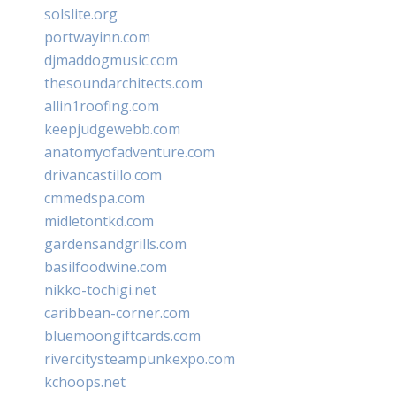
solslite.org
portwayinn.com
djmaddogmusic.com
thesoundarchitects.com
allin1roofing.com
keepjudgewebb.com
anatomyofadventure.com
drivancastillo.com
cmmedspa.com
midletontkd.com
gardensandgrills.com
basilfoodwine.com
nikko-tochigi.net
caribbean-corner.com
bluemoongiftcards.com
rivercitysteampunkexpo.com
kchoops.net