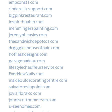
empconst1.com
cinderella-support.com
bigpinkrestaurant.com
inspirehuahin.com
memmingerspainting.com
jeremypbeasley.com
thesandwichdepotcos.com
drgiggleshouseofpain.com
hotflashdesigns.com
garagenadeau.com
lifestylechauffeurservice.com
EverNewNails.com
insideoutdecoratingcentre.com
salvatoresinpoint.com
jovialfloralco.com
johnlscotthometeam.com
u-seehomes.com