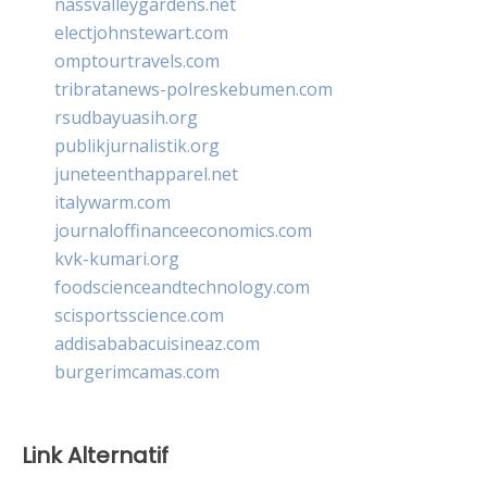
nassvalleygardens.net
electjohnstewart.com
omptourtravels.com
tribratanews-polreskebumen.com
rsudbayuasih.org
publikjurnalistik.org
juneteenthapparel.net
italywarm.com
journaloffinanceeconomics.com
kvk-kumari.org
foodscienceandtechnology.com
scisportsscience.com
addisababacuisineaz.com
burgerimcamas.com
Link Alternatif