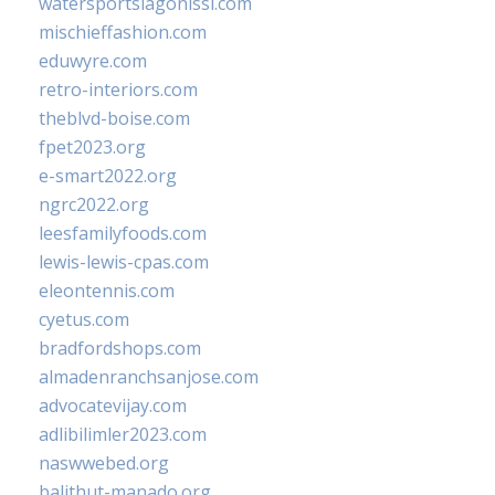
watersportslagonissi.com
mischieffashion.com
eduwyre.com
retro-interiors.com
theblvd-boise.com
fpet2023.org
e-smart2022.org
ngrc2022.org
leesfamilyfoods.com
lewis-lewis-cpas.com
eleontennis.com
cyetus.com
bradfordshops.com
almadenranchsanjose.com
advocatevijay.com
adlibilimler2023.com
naswwebed.org
balithut-manado.org