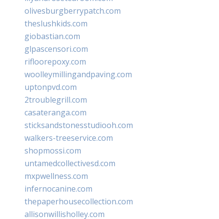
olivesburgberrypatch.com
theslushkids.com
giobastian.com
glpascensori.com
rifloorepoxy.com
woolleymillingandpaving.com
uptonpvd.com
2troublegrill.com
casateranga.com
sticksandstonesstudiooh.com
walkers-treeservice.com
shopmossi.com
untamedcollectivesd.com
mxpwellness.com
infernocanine.com
thepaperhousecollection.com
allisonwillisholley.com