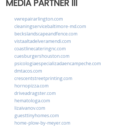
MEDIA PARTNER III
vwrepairarlington.com
cleaningservicebaltimore-md.com
beckslandscapeandfence.com
vistaaltadelveramendi.com
coastlinecateringnc.com
cuesburgershouston.com
psicologiaespecializadaencampeche.com
dmtacos.com
crescentstreetprinting.com
hornopizza.com
driveadragster.com
hematologa.com
lizaivanov.com
guesttinyhomes.com
home-plow-by-meyer.com