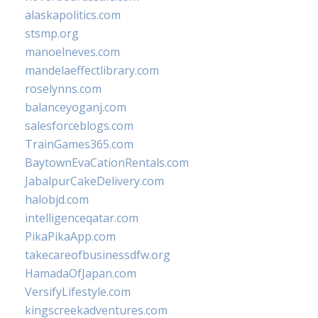
alaskapolitics.com
stsmp.org
manoelneves.com
mandelaeffectlibrary.com
roselynns.com
balanceyoganj.com
salesforceblogs.com
TrainGames365.com
BaytownEvaCationRentals.com
JabalpurCakeDelivery.com
halobjd.com
intelligenceqatar.com
PikaPikaApp.com
takecareofbusinessdfw.org
HamadaOfJapan.com
VersifyLifestyle.com
kingscreekadventures.com