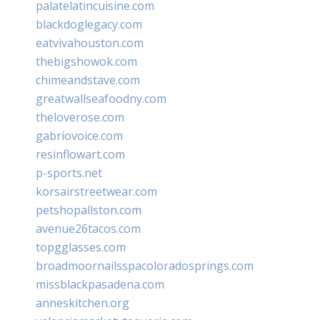
palatelatincuisine.com
blackdoglegacy.com
eatvivahouston.com
thebigshowok.com
chimeandstave.com
greatwallseafoodny.com
theloverose.com
gabriovoice.com
resinflowart.com
p-sports.net
korsairstreetwear.com
petshopallston.com
avenue26tacos.com
topgglasses.com
broadmoornailsspacoloradosprings.com
missblackpasadena.com
anneskitchen.org