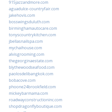
915jazzandmore.com
aguadulce-countryfair.com
jakehovis.com
bosswingsduluth.com
birminghamautocare.com
tonyscountrykitchen.com
jbellasnailspa.com
mychaihouse.com
alvisgrooming.com
thegeorginaestate.com
blythewoodseafood.com
paolosdelibangkok.com
bobacove.com
phoone24brookfield.com
mickeybarmama.com
roadwayconstructioninc.com
shopdragonflyboutique.com