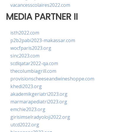
vacancesscolaires2022.com
MEDIA PARTNER II
isth2022.com
p2b2pabi2023-makassar.com
wocfparis2023.org
sinc2023.com
scdlqatar2022-qa.com
thecolumbiagrill.com
provisionscheeseandwineshoppe.com
khedi2023.org
akademikgeriatri2023.org
marmarapediatri2023.org
emchie2023.org
girisimselradyoloji2022.org
utcd2022.org