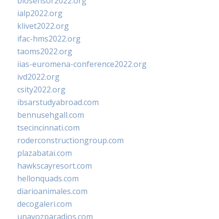
biosensor2022.org
ialp2022.org
klivet2022.org
ifac-hms2022.org
taoms2022.org
iias-euromena-conference2022.org
ivd2022.org
csity2022.org
ibsarstudyabroad.com
bennusehgall.com
tsecincinnati.com
roderconstructiongroup.com
plazabatai.com
hawkscayresort.com
hellonquads.com
diarioanimales.com
decogaleri.com
unavozparadios.com