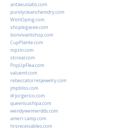
antaeuslabs.com
purelycleanchemdry.com
WishOping.com
shoplegacee.com
bonvivantshop.com
CupPlante.com
mpzin.com
stcreal.com
PopUpFlea.com
valueml.com
rebeccatorresjewelry.com
jmpbliss.com
drjorgerico.com
queensushipa.com
wendyweimerdds.com
ameri-camp.com
hrsreceivables.com