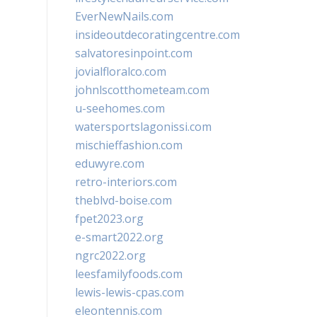
EverNewNails.com
insideoutdecoratingcentre.com
salvatoresinpoint.com
jovialfloralco.com
johnlscotthometeam.com
u-seehomes.com
watersportslagonissi.com
mischieffashion.com
eduwyre.com
retro-interiors.com
theblvd-boise.com
fpet2023.org
e-smart2022.org
ngrc2022.org
leesfamilyfoods.com
lewis-lewis-cpas.com
eleontennis.com