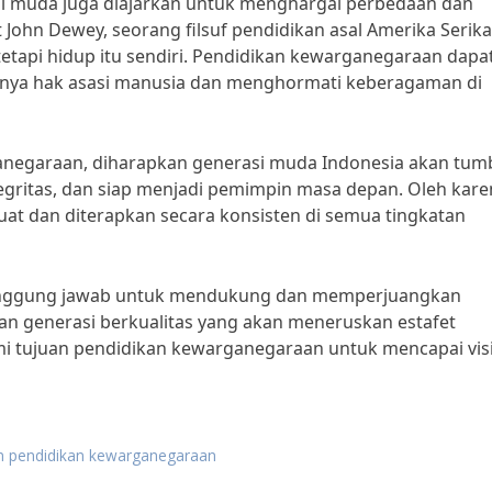
si muda juga diajarkan untuk menghargai perbedaan dan
John Dewey, seorang filsuf pendidikan asal Amerika Serika
tetapi hidup itu sendiri. Pendidikan kewarganegaraan dapa
ya hak asasi manusia dan menghormati keberagaman di
negaraan, diharapkan generasi muda Indonesia akan tu
ntegritas, dan siap menjadi pemimpin masa depan. Oleh kar
uat dan diterapkan secara konsisten di semua tingkatan
 tanggung jawab untuk mendukung dan memperjuangkan
n generasi berkualitas yang akan meneruskan estafet
 tujuan pendidikan kewarganegaraan untuk mencapai vis
n pendidikan kewarganegaraan