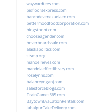
waywardtees.com
pidfloorsexpress.com
bancodevenezuelaen.com
bettermoodfoodcorporation.com
hingstonnt.com
chooseagender.com
hoverboardssale.com
alaskapolitics.com
stsmp.org
manoelneves.com
mandelaeffectlibrary.com
roselynns.com
balanceyoganj.com
salesforceblogs.com
TrainGames365.com
BaytownEvaCationRentals.com
JabalpurCakeDelivery.com