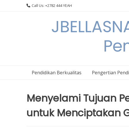
Skip
Call Us: +2782 444 YEAH
to
content
JBELLASNA
Pen
Pendidikan Berkualitas
Pengertian Pendi
Menyelami Tujuan P
untuk Menciptakan G