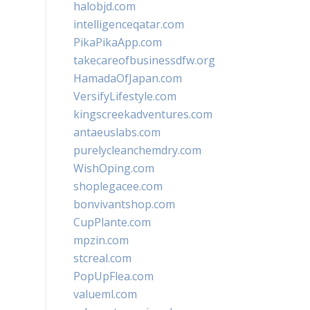
halobjd.com
intelligenceqatar.com
PikaPikaApp.com
takecareofbusinessdfw.org
HamadaOfJapan.com
VersifyLifestyle.com
kingscreekadventures.com
antaeuslabs.com
purelycleanchemdry.com
WishOping.com
shoplegacee.com
bonvivantshop.com
CupPlante.com
mpzin.com
stcreal.com
PopUpFlea.com
valueml.com