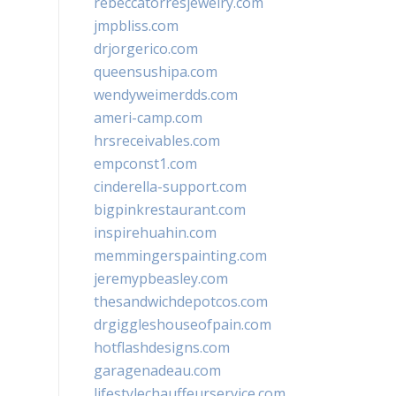
rebeccatorresjewelry.com
jmpbliss.com
drjorgerico.com
queensushipa.com
wendyweimerdds.com
ameri-camp.com
hrsreceivables.com
empconst1.com
cinderella-support.com
bigpinkrestaurant.com
inspirehuahin.com
memmingerspainting.com
jeremypbeasley.com
thesandwichdepotcos.com
drgiggleshouseofpain.com
hotflashdesigns.com
garagenadeau.com
lifestylechauffeurservice.com