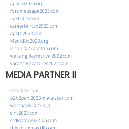
apsdfd2023.org
forumausape2023.com
imkl2023.com
careerfaircsd2023.com
apsth2023.com
MedItRio2023.org
lcicon2023boston.com
waitangidayfestival2022.com
vacancesscolaires2022.com
MEDIA PARTNER II
isth2022.com
p2b2pabi2023-makassar.com
wocfparis2023.org
sinc2023.com
scdlqatar2022-qa.com
thecolumbiagrill.com