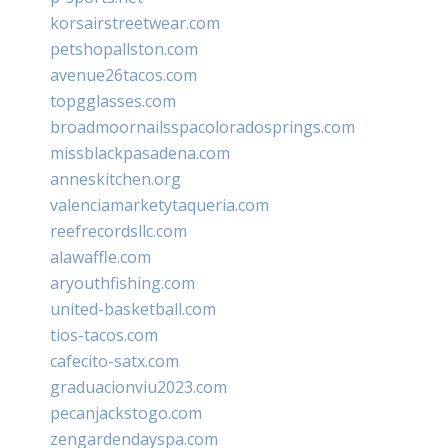
korsairstreetwear.com
petshopallston.com
avenue26tacos.com
topgglasses.com
broadmoornailsspacoloradosprings.com
missblackpasadena.com
anneskitchen.org
valenciamarketytaqueria.com
reefrecordsllc.com
alawaffle.com
aryouthfishing.com
united-basketball.com
tios-tacos.com
cafecito-satx.com
graduacionviu2023.com
pecanjackstogo.com
zengardendayspa.com