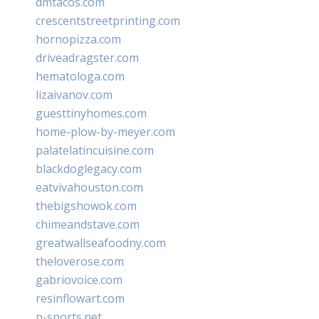
dmtacos.com
crescentstreetprinting.com
hornopizza.com
driveadragster.com
hematologa.com
lizaivanov.com
guesttinyhomes.com
home-plow-by-meyer.com
palatelatincuisine.com
blackdoglegacy.com
eatvivahouston.com
thebigshowok.com
chimeandstave.com
greatwallseafoodny.com
theloverose.com
gabriovoice.com
resinflowart.com
p-sports.net