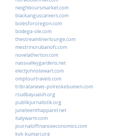
neighboursmarket.com
blackanguscareers.com
bolesfororegon.com
bodega-ole.com
thestreamlinerlounge.com
mestrinorubanofc.com
novelatherton.com
nassvalleygardens.net
electjohnstewart.com
omptourtravels.com
tribratanews-polreskebumen.com
rsudbayuasih.org
publikjurnalistik.org
juneteenthapparel.net
italywarm.com
journaloffinanceeconomics.com
kvk-kumari.org