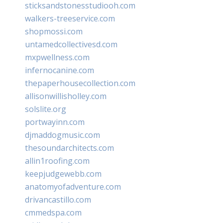
sticksandstonesstudiooh.com
walkers-treeservice.com
shopmossi.com
untamedcollectivesd.com
mxpwellness.com
infernocanine.com
thepaperhousecollection.com
allisonwillisholley.com
solslite.org
portwayinn.com
djmaddogmusic.com
thesoundarchitects.com
allin1roofing.com
keepjudgewebb.com
anatomyofadventure.com
drivancastillo.com
cmmedspa.com