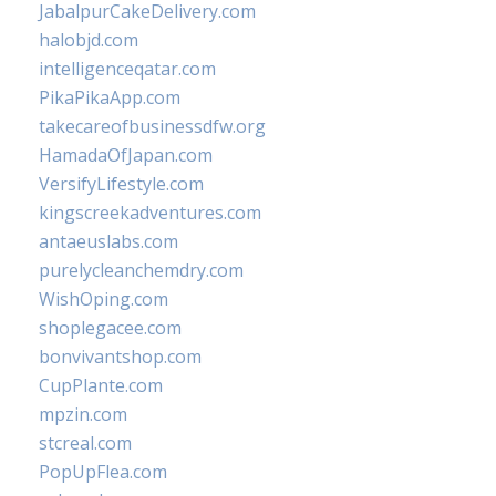
JabalpurCakeDelivery.com
halobjd.com
intelligenceqatar.com
PikaPikaApp.com
takecareofbusinessdfw.org
HamadaOfJapan.com
VersifyLifestyle.com
kingscreekadventures.com
antaeuslabs.com
purelycleanchemdry.com
WishOping.com
shoplegacee.com
bonvivantshop.com
CupPlante.com
mpzin.com
stcreal.com
PopUpFlea.com