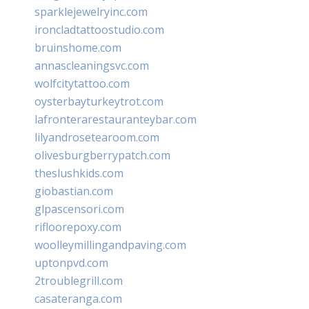
sparklejewelryinc.com
ironcladtattoostudio.com
bruinshome.com
annascleaningsvc.com
wolfcitytattoo.com
oysterbayturkeytrot.com
lafronterarestauranteybar.com
lilyandrosetearoom.com
olivesburgberrypatch.com
theslushkids.com
giobastian.com
glpascensori.com
rifloorepoxy.com
woolleymillingandpaving.com
uptonpvd.com
2troublegrill.com
casateranga.com