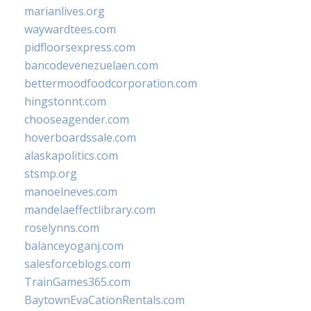
marianlives.org
waywardtees.com
pidfloorsexpress.com
bancodevenezuelaen.com
bettermoodfoodcorporation.com
hingstonnt.com
chooseagender.com
hoverboardssale.com
alaskapolitics.com
stsmp.org
manoelneves.com
mandelaeffectlibrary.com
roselynns.com
balanceyoganj.com
salesforceblogs.com
TrainGames365.com
BaytownEvaCationRentals.com