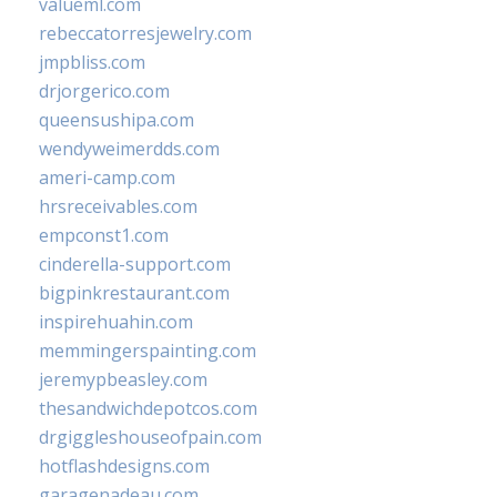
valueml.com
rebeccatorresjewelry.com
jmpbliss.com
drjorgerico.com
queensushipa.com
wendyweimerdds.com
ameri-camp.com
hrsreceivables.com
empconst1.com
cinderella-support.com
bigpinkrestaurant.com
inspirehuahin.com
memmingerspainting.com
jeremypbeasley.com
thesandwichdepotcos.com
drgiggleshouseofpain.com
hotflashdesigns.com
garagenadeau.com