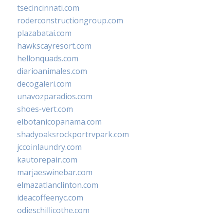
tsecincinnati.com
roderconstructiongroup.com
plazabatai.com
hawkscayresort.com
hellonquads.com
diarioanimales.com
decogaleri.com
unavozparadios.com
shoes-vert.com
elbotanicopanama.com
shadyoaksrockportrvpark.com
jccoinlaundry.com
kautorepair.com
marjaeswinebar.com
elmazatlanclinton.com
ideacoffeenyc.com
odieschillicothe.com