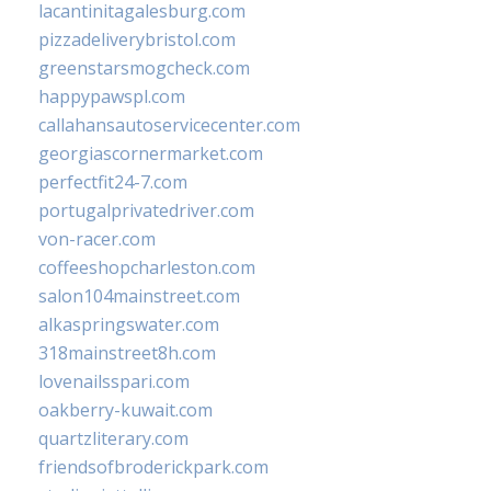
lacantinitagalesburg.com
pizzadeliverybristol.com
greenstarsmogcheck.com
happypawspl.com
callahansautoservicecenter.com
georgiascornermarket.com
perfectfit24-7.com
portugalprivatedriver.com
von-racer.com
coffeeshopcharleston.com
salon104mainstreet.com
alkaspringswater.com
318mainstreet8h.com
lovenailsspari.com
oakberry-kuwait.com
quartzliterary.com
friendsofbroderickpark.com