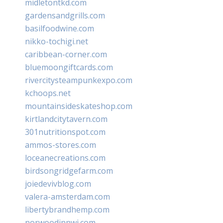
midletontkd.com
gardensandgrills.com
basilfoodwine.com
nikko-tochigi.net
caribbean-corner.com
bluemoongiftcards.com
rivercitysteampunkexpo.com
kchoops.net
mountainsideskateshop.com
kirtlandcitytavern.com
301nutritionspot.com
ammos-stores.com
loceanecreations.com
birdsongridgefarm.com
joiedevivblog.com
valera-amsterdam.com
libertybrandhemp.com
norwoodinnwi.com