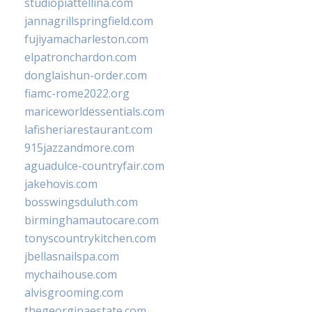
studiopiattellina.com
jannagrillspringfield.com
fujiyamacharleston.com
elpatronchardon.com
donglaishun-order.com
fiamc-rome2022.org
mariceworldessentials.com
lafisheriarestaurant.com
915jazzandmore.com
aguadulce-countryfair.com
jakehovis.com
bosswingsduluth.com
birminghamautocare.com
tonyscountrykitchen.com
jbellasnailspa.com
mychaihouse.com
alvisgrooming.com
thegeorginaestate.com