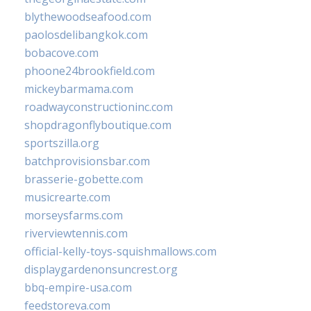
blythewoodseafood.com
paolosdelibangkok.com
bobacove.com
phoone24brookfield.com
mickeybarmama.com
roadwayconstructioninc.com
shopdragonflyboutique.com
sportszilla.org
batchprovisionsbar.com
brasserie-gobette.com
musicrearte.com
morseysfarms.com
riverviewtennis.com
official-kelly-toys-squishmallows.com
displaygardenonsuncrest.org
bbq-empire-usa.com
feedstoreva.com