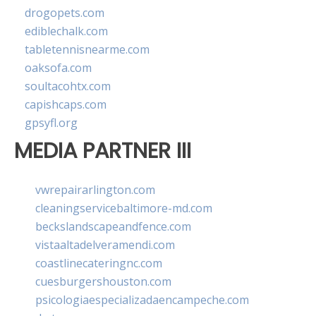
drogopets.com
ediblechalk.com
tabletennisnearme.com
oaksofa.com
soultacohtx.com
capishcaps.com
gpsyfl.org
MEDIA PARTNER III
vwrepairarlington.com
cleaningservicebaltimore-md.com
beckslandscapeandfence.com
vistaaltadelveramendi.com
coastlinecateringnc.com
cuesburgershouston.com
psicologiaespecializadaencampeche.com