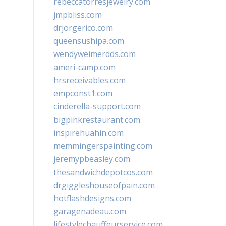
rebeccatorresjewelry.com
jmpbliss.com
drjorgerico.com
queensushipa.com
wendyweimerdds.com
ameri-camp.com
hrsreceivables.com
empconst1.com
cinderella-support.com
bigpinkrestaurant.com
inspirehuahin.com
memmingerspainting.com
jeremypbeasley.com
thesandwichdepotcos.com
drgiggleshouseofpain.com
hotflashdesigns.com
garagenadeau.com
lifestylechauffeurservice.com