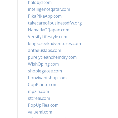
halobjd.com
intelligenceqatar.com
PikaPikaApp.com
takecareofbusinessdfw.org
HamadaOfJapan.com
VersifyLifestyle.com
kingscreekadventures.com
antaeuslabs.com
purelycleanchemdry.com
WishOping.com
shoplegacee.com
bonvivantshop.com
CupPlante.com
mpzin.com
stcreal.com
PopUpFlea.com
valueml.com