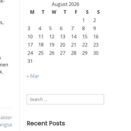
k-
August 2026
M
T
W
T
F
S
S
1
2
s,
3
4
5
6
7
8
9
10
11
12
13
14
15
16
17
18
19
20
21
22
23
24
25
26
27
28
29
30
n
31
tmen
k.
« Mar
Search
for:
akter
Recent Posts
angsa