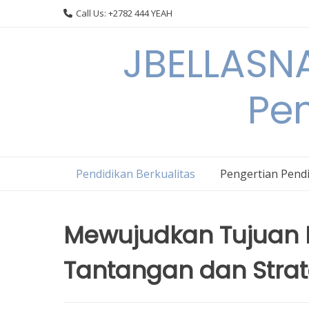
Skip
Call Us: +2782 444 YEAH
to
content
JBELLASNA
Pen
Pendidikan Berkualitas
Pengertian Pendi
Mewujudkan Tujuan P
Tantangan dan Strat