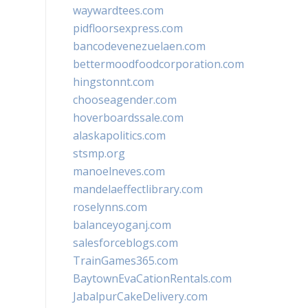
waywardtees.com
pidfloorsexpress.com
bancodevenezuelaen.com
bettermoodfoodcorporation.com
hingstonnt.com
chooseagender.com
hoverboardssale.com
alaskapolitics.com
stsmp.org
manoelneves.com
mandelaeffectlibrary.com
roselynns.com
balanceyoganj.com
salesforceblogs.com
TrainGames365.com
BaytownEvaCationRentals.com
JabalpurCakeDelivery.com