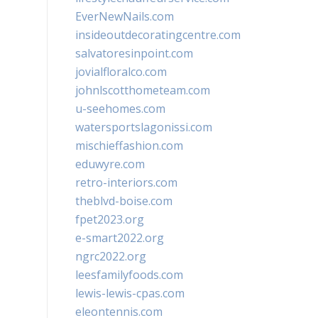
EverNewNails.com
insideoutdecoratingcentre.com
salvatoresinpoint.com
jovialfloralco.com
johnlscotthometeam.com
u-seehomes.com
watersportslagonissi.com
mischieffashion.com
eduwyre.com
retro-interiors.com
theblvd-boise.com
fpet2023.org
e-smart2022.org
ngrc2022.org
leesfamilyfoods.com
lewis-lewis-cpas.com
eleontennis.com