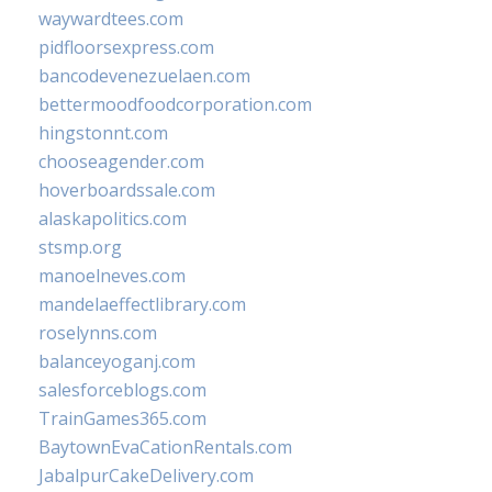
waywardtees.com
pidfloorsexpress.com
bancodevenezuelaen.com
bettermoodfoodcorporation.com
hingstonnt.com
chooseagender.com
hoverboardssale.com
alaskapolitics.com
stsmp.org
manoelneves.com
mandelaeffectlibrary.com
roselynns.com
balanceyoganj.com
salesforceblogs.com
TrainGames365.com
BaytownEvaCationRentals.com
JabalpurCakeDelivery.com