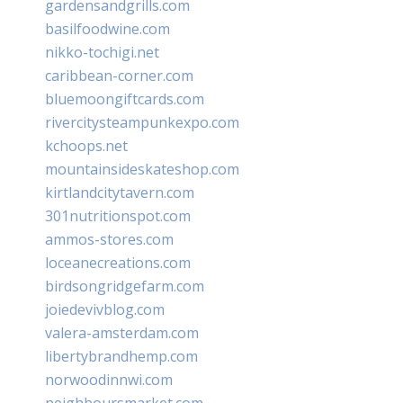
gardensandgrills.com
basilfoodwine.com
nikko-tochigi.net
caribbean-corner.com
bluemoongiftcards.com
rivercitysteampunkexpo.com
kchoops.net
mountainsideskateshop.com
kirtlandcitytavern.com
301nutritionspot.com
ammos-stores.com
loceanecreations.com
birdsongridgefarm.com
joiedevivblog.com
valera-amsterdam.com
libertybrandhemp.com
norwoodinnwi.com
neighboursmarket.com