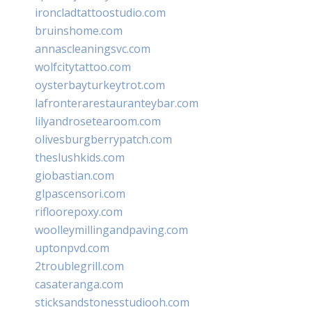
ironcladtattoostudio.com
bruinshome.com
annascleaningsvc.com
wolfcitytattoo.com
oysterbayturkeytrot.com
lafronterarestauranteybar.com
lilyandrosetearoom.com
olivesburgberrypatch.com
theslushkids.com
giobastian.com
glpascensori.com
rifloorepoxy.com
woolleymillingandpaving.com
uptonpvd.com
2troublegrill.com
casateranga.com
sticksandstonesstudiooh.com