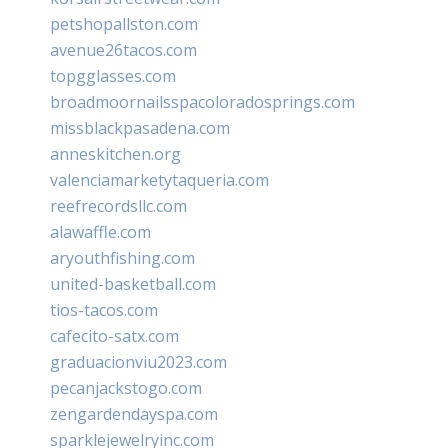
petshopallston.com
avenue26tacos.com
topgglasses.com
broadmoornailsspacoloradosprings.com
missblackpasadena.com
anneskitchen.org
valenciamarketytaqueria.com
reefrecordsllc.com
alawaffle.com
aryouthfishing.com
united-basketball.com
tios-tacos.com
cafecito-satx.com
graduacionviu2023.com
pecanjackstogo.com
zengardendayspa.com
sparklejewelryinc.com