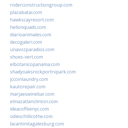
roderconstructiongroup.com
plazabatai.com
hawkscayresort.com
hellonquads.com
diarioanimales.com
decogaleri.com
unavozparadios.com
shoes-vert.com
elbotanicopanama.com
shadyoaksrockportrvpark.com
jccoinlaundry.com
kautorepair.com
marjaeswinebar.com
elmazatlanclinton.com
ideacoffeenyc.com
odieschillicothe.com
lacantinitagalesburg.com