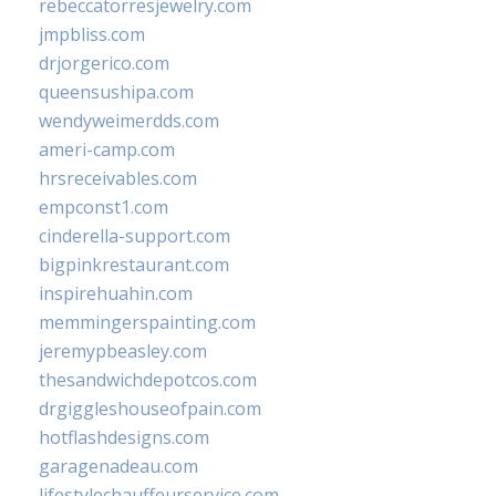
rebeccatorresjewelry.com
jmpbliss.com
drjorgerico.com
queensushipa.com
wendyweimerdds.com
ameri-camp.com
hrsreceivables.com
empconst1.com
cinderella-support.com
bigpinkrestaurant.com
inspirehuahin.com
memmingerspainting.com
jeremypbeasley.com
thesandwichdepotcos.com
drgiggleshouseofpain.com
hotflashdesigns.com
garagenadeau.com
lifestylechauffeurservice.com