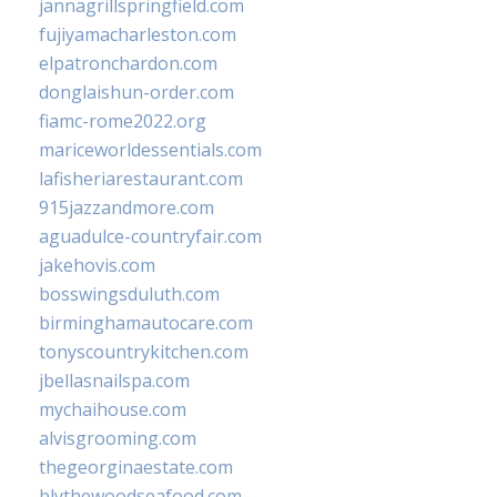
jannagrillspringfield.com
fujiyamacharleston.com
elpatronchardon.com
donglaishun-order.com
fiamc-rome2022.org
mariceworldessentials.com
lafisheriarestaurant.com
915jazzandmore.com
aguadulce-countryfair.com
jakehovis.com
bosswingsduluth.com
birminghamautocare.com
tonyscountrykitchen.com
jbellasnailspa.com
mychaihouse.com
alvisgrooming.com
thegeorginaestate.com
blythewoodseafood.com