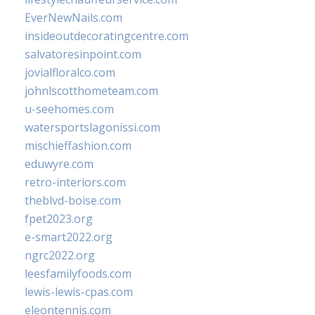
EverNewNails.com
insideoutdecoratingcentre.com
salvatoresinpoint.com
jovialfloralco.com
johnlscotthometeam.com
u-seehomes.com
watersportslagonissi.com
mischieffashion.com
eduwyre.com
retro-interiors.com
theblvd-boise.com
fpet2023.org
e-smart2022.org
ngrc2022.org
leesfamilyfoods.com
lewis-lewis-cpas.com
eleontennis.com