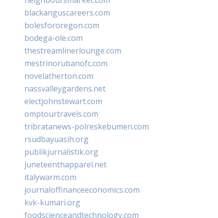
blackanguscareers.com
bolesfororegon.com
bodega-ole.com
thestreamlinerlounge.com
mestrinorubanofc.com
novelatherton.com
nassvalleygardens.net
electjohnstewart.com
omptourtravels.com
tribratanews-polreskebumen.com
rsudbayuasih.org
publikjurnalistik.org
juneteenthapparel.net
italywarm.com
journaloffinanceeconomics.com
kvk-kumari.org
foodscienceandtechnology.com