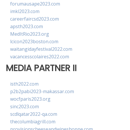
forumausape2023.com
imkl2023.com
careerfaircsd2023.com
apsth2023.com
MedItRio2023.org
lcicon2023boston.com
waitangidayfestival2022.com
vacancesscolaires2022.com
MEDIA PARTNER II
isth2022.com
p2b2pabi2023-makassar.com
wocfparis2023.org
sinc2023.com
scdlqatar2022-qa.com
thecolumbiagrill.com
provisionscheeseandwineshoppe.com