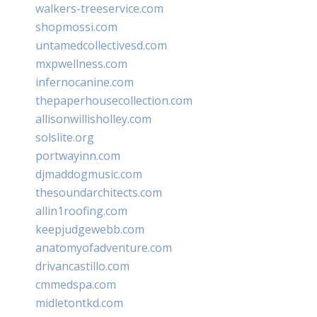
walkers-treeservice.com
shopmossi.com
untamedcollectivesd.com
mxpwellness.com
infernocanine.com
thepaperhousecollection.com
allisonwillisholley.com
solslite.org
portwayinn.com
djmaddogmusic.com
thesoundarchitects.com
allin1roofing.com
keepjudgewebb.com
anatomyofadventure.com
drivancastillo.com
cmmedspa.com
midletontkd.com