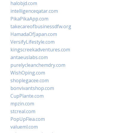
halobjd.com
intelligenceqatar.com
PikaPikaApp.com
takecareofbusinessdfw.org
HamadaOfJapan.com
VersifyLifestyle.com
kingscreekadventures.com
antaeuslabs.com
purelycleanchemdry.com
WishOping.com
shoplegacee.com
bonvivantshop.com
CupPlante.com
mpzin.com
stcreal.com
PopUpFlea.com
valueml.com