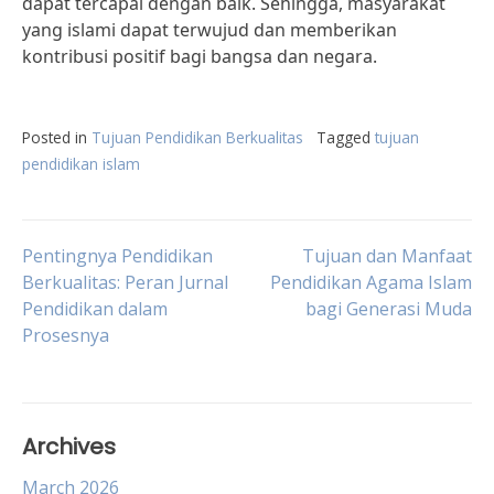
dapat tercapai dengan baik. Sehingga, masyarakat
yang islami dapat terwujud dan memberikan
kontribusi positif bagi bangsa dan negara.
Posted in
Tujuan Pendidikan Berkualitas
Tagged
tujuan
pendidikan islam
Post
Pentingnya Pendidikan
Tujuan dan Manfaat
Berkualitas: Peran Jurnal
Pendidikan Agama Islam
Pendidikan dalam
bagi Generasi Muda
navigation
Prosesnya
Archives
March 2026