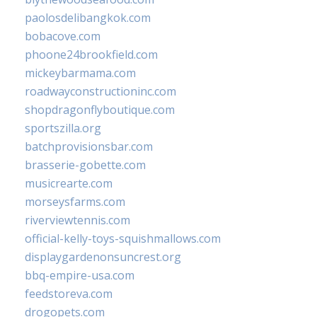
paolosdelibangkok.com
bobacove.com
phoone24brookfield.com
mickeybarmama.com
roadwayconstructioninc.com
shopdragonflyboutique.com
sportszilla.org
batchprovisionsbar.com
brasserie-gobette.com
musicrearte.com
morseysfarms.com
riverviewtennis.com
official-kelly-toys-squishmallows.com
displaygardenonsuncrest.org
bbq-empire-usa.com
feedstoreva.com
drogopets.com