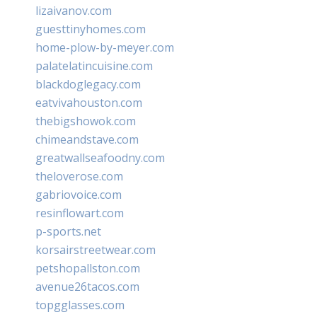
lizaivanov.com
guesttinyhomes.com
home-plow-by-meyer.com
palatelatincuisine.com
blackdoglegacy.com
eatvivahouston.com
thebigshowok.com
chimeandstave.com
greatwallseafoodny.com
theloverose.com
gabriovoice.com
resinflowart.com
p-sports.net
korsairstreetwear.com
petshopallston.com
avenue26tacos.com
topgglasses.com