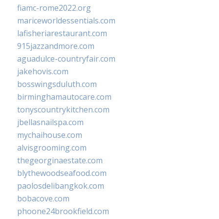
fiamc-rome2022.org
mariceworldessentials.com
lafisheriarestaurant.com
915jazzandmore.com
aguadulce-countryfair.com
jakehovis.com
bosswingsduluth.com
birminghamautocare.com
tonyscountrykitchen.com
jbellasnailspa.com
mychaihouse.com
alvisgrooming.com
thegeorginaestate.com
blythewoodseafood.com
paolosdelibangkok.com
bobacove.com
phoone24brookfield.com