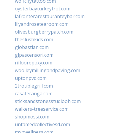
wolfcitytattoo.com
oysterbayturkeytrot.com
lafronterarestauranteybar.com
lilyandrosetearoom.com
olivesburgberrypatch.com
theslushkids.com
giobastian.com
glpascensori.com
rifloorepoxy.com
woolleymillingandpaving.com
uptonpvd.com
2troublegrill.com
casateranga.com
sticksandstonesstudiooh.com
walkers-treeservice.com
shopmossi.com
untamedcollectivesd.com
mxpwellness.com