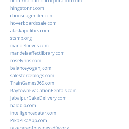
bettermoodfoodcorporation.com
hingstonnt.com
chooseagender.com
hoverboardssale.com
alaskapolitics.com
stsmp.org
manoelneves.com
mandelaeffectlibrary.com
roselynns.com
balanceyoganj.com
salesforceblogs.com
TrainGames365.com
BaytownEvaCationRentals.com
JabalpurCakeDelivery.com
halobjd.com
intelligenceqatar.com
PikaPikaApp.com
takecareofbusinessdfw.org