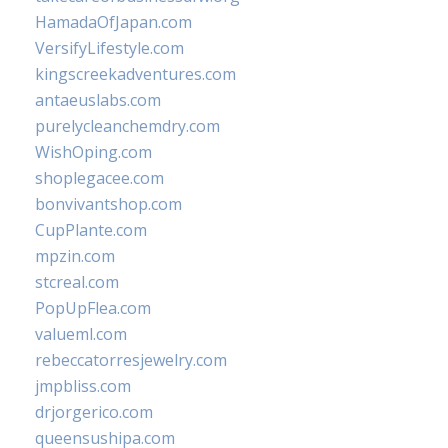
HamadaOfJapan.com
VersifyLifestyle.com
kingscreekadventures.com
antaeuslabs.com
purelycleanchemdry.com
WishOping.com
shoplegacee.com
bonvivantshop.com
CupPlante.com
mpzin.com
stcreal.com
PopUpFlea.com
valueml.com
rebeccatorresjewelry.com
jmpbliss.com
drjorgerico.com
queensushipa.com