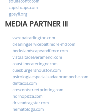
soultacohtx.com
capishcaps.com
gpsyfl.org
MEDIA PARTNER III
vwrepairarlington.com
cleaningservicebaltimore-md.com
beckslandscapeandfence.com
vistaaltadelveramendi.com
coastlinecateringnc.com
cuesburgershouston.com
psicologiaespecializadaencampeche.com
dmtacos.com
crescentstreetprinting.com
hornopizza.com
driveadragster.com
hematologa.com