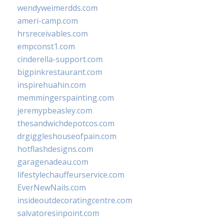
wendyweimerdds.com
ameri-camp.com
hrsreceivables.com
empconst1.com
cinderella-support.com
bigpinkrestaurant.com
inspirehuahin.com
memmingerspainting.com
jeremypbeasley.com
thesandwichdepotcos.com
drgiggleshouseofpain.com
hotflashdesigns.com
garagenadeau.com
lifestylechauffeurservice.com
EverNewNails.com
insideoutdecoratingcentre.com
salvatoresinpoint.com