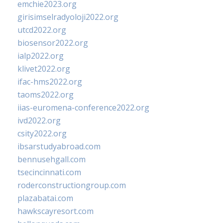
emchie2023.org
girisimselradyoloji2022.org
utcd2022.org
biosensor2022.org
ialp2022.org
klivet2022.org
ifac-hms2022.org
taoms2022.org
iias-euromena-conference2022.org
ivd2022.org
csity2022.org
ibsarstudyabroad.com
bennusehgall.com
tsecincinnati.com
roderconstructiongroup.com
plazabatai.com
hawkscayresort.com