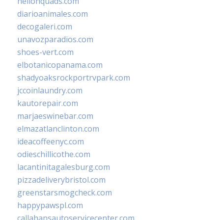
hellonquads.com
diarioanimales.com
decogaleri.com
unavozparadios.com
shoes-vert.com
elbotanicopanama.com
shadyoaksrockportrvpark.com
jccoinlaundry.com
kautorepair.com
marjaeswinebar.com
elmazatlanclinton.com
ideacoffeenyc.com
odieschillicothe.com
lacantinitagalesburg.com
pizzadeliverybristol.com
greenstarsmogcheck.com
happypawspl.com
callahansautoservicecenter.com