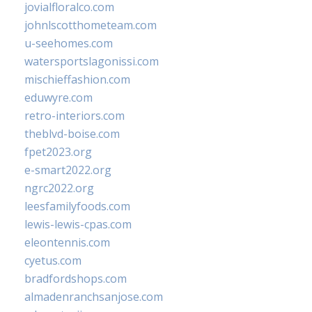
jovialfloralco.com
johnlscotthometeam.com
u-seehomes.com
watersportslagonissi.com
mischieffashion.com
eduwyre.com
retro-interiors.com
theblvd-boise.com
fpet2023.org
e-smart2022.org
ngrc2022.org
leesfamilyfoods.com
lewis-lewis-cpas.com
eleontennis.com
cyetus.com
bradfordshops.com
almadenranchsanjose.com