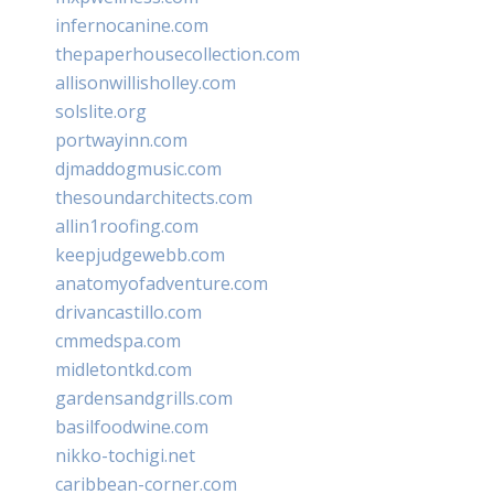
infernocanine.com
thepaperhousecollection.com
allisonwillisholley.com
solslite.org
portwayinn.com
djmaddogmusic.com
thesoundarchitects.com
allin1roofing.com
keepjudgewebb.com
anatomyofadventure.com
drivancastillo.com
cmmedspa.com
midletontkd.com
gardensandgrills.com
basilfoodwine.com
nikko-tochigi.net
caribbean-corner.com