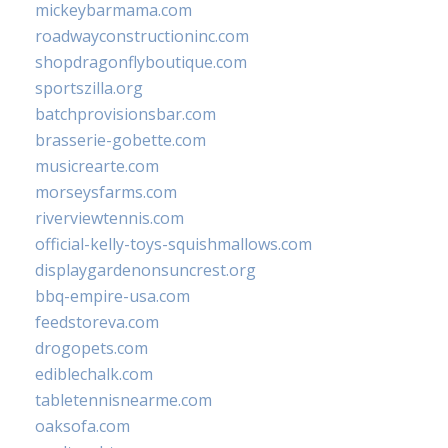
mickeybarmama.com
roadwayconstructioninc.com
shopdragonflyboutique.com
sportszilla.org
batchprovisionsbar.com
brasserie-gobette.com
musicrearte.com
morseysfarms.com
riverviewtennis.com
official-kelly-toys-squishmallows.com
displaygardenonsuncrest.org
bbq-empire-usa.com
feedstoreva.com
drogopets.com
ediblechalk.com
tabletennisnearme.com
oaksofa.com