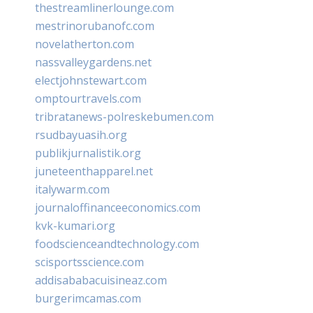
thestreamlinerlounge.com
mestrinorubanofc.com
novelatherton.com
nassvalleygardens.net
electjohnstewart.com
omptourtravels.com
tribratanews-polreskebumen.com
rsudbayuasih.org
publikjurnalistik.org
juneteenthapparel.net
italywarm.com
journaloffinanceeconomics.com
kvk-kumari.org
foodscienceandtechnology.com
scisportsscience.com
addisababacuisineaz.com
burgerimcamas.com