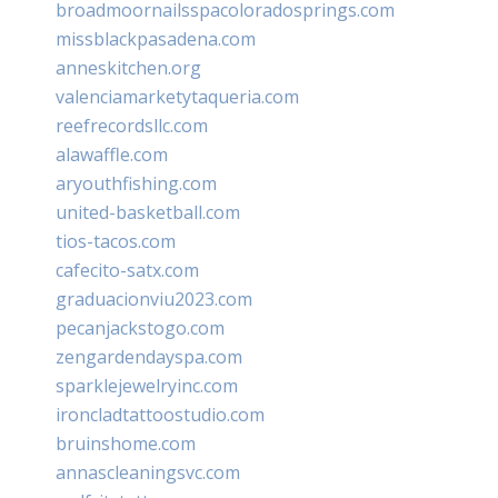
broadmoornailsspacoloradosprings.com
missblackpasadena.com
anneskitchen.org
valenciamarketytaqueria.com
reefrecordsllc.com
alawaffle.com
aryouthfishing.com
united-basketball.com
tios-tacos.com
cafecito-satx.com
graduacionviu2023.com
pecanjackstogo.com
zengardendayspa.com
sparklejewelryinc.com
ironcladtattoostudio.com
bruinshome.com
annascleaningsvc.com