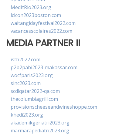
MedItRio2023.org
lcicon2023boston.com
waitangidayfestival2022.com
vacancesscolaires2022.com
MEDIA PARTNER II
isth2022.com
p2b2pabi2023-makassar.com
wocfparis2023.org
sinc2023.com
scdlqatar2022-qa.com
thecolumbiagrill.com
provisionscheeseandwineshoppe.com
khedi2023.org
akademikgeriatri2023.org
marmarapediatri2023.org